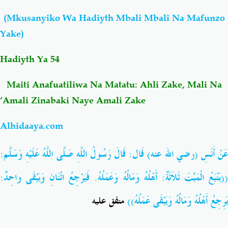
(Mkusanyiko Wa Hadiyth Mbali Mbali Na Mafunzo
Salaf Wa Ummah
Firaq-Makundi
Yake)
Fiqh-Ibaadah
Duaa-Adhkaar
Hadiyth Ya 54
Maiti Anafuatiliwa Na Matatu: Ahli Zake, Mali Na
Fataawa Za Ulamaa
Kauli Za Salaf
‘Amali Zinabaki Naye Amali Zake
Akhlaaq-Aadaab
Raqaaiq
Alhidaaya.com
Familia-Jamii
Maswali-Majibu
عَنْ أَنَسِ (رضي الله عنه) قَال: قَالَ رَسُولُ اللَّهِ صَلَّى اللَّهُ عَلَيْهِ وَسَلَّم:
((يَتْبَعُ الْمَيِّتَ ثَلاَثَةٌ: أَهْلُهُ وَمَالُهُ وَعَمَلُهُ. فَيَرْجِعُ اثْنَانِ وَيَبْقَى واحِدٌ:
Chemsha Bongo
Vitabu
يَرِجِعُ أَهْلُهُ وَمَالُهُ وَيَبْقَى عَمَلُهُ))
متفق عليه
Mapishi