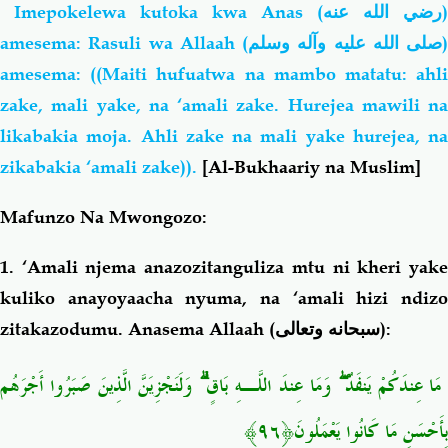
Imepokelewa kutoka kwa Anas (
رضي الله عنه
)
amesema: Rasuli wa Allaah (
صلى الله عليه وآله وسلم
)
amesema: ((Maiti hufuatwa na mambo matatu: ahli
zake, mali yake, na ‘amali zake. Hurejea mawili na
likabakia moja. Ahli zake na mali yake hurejea, na
zikabakia ‘amali zake)).
[Al-Bukhaariy na Muslim]
Mafunzo Na Mwongozo:
1. ‘Amali njema anazozitanguliza mtu ni kheri yake
kuliko anayoyaacha nyuma, na ‘amali hizi ndizo
zitakazodumu. Anasema Allaah (
سبحانه وتعالى
):
مَا عِندَكُمْ يَنفَدُ ۖ وَمَا عِندَ اللَّـهِ بَاقٍ ۗ وَلَنَجْزِيَنَّ الَّذِينَ صَبَرُوا أَجْرَهُم
بِأَحْسَنِ مَا كَانُوا يَعْمَلُونَ﴿٩٦﴾