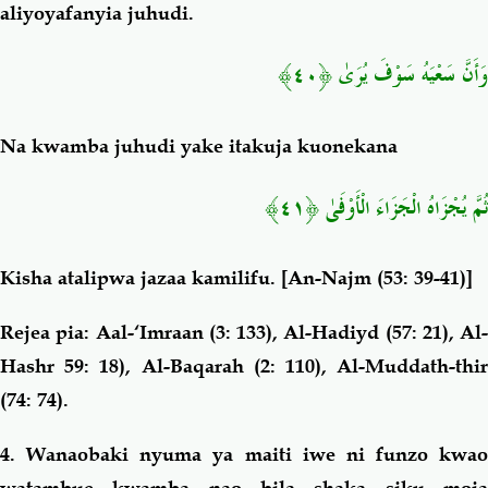
aliyoyafanyia juhudi.
وَأَنَّ سَعْيَهُ سَوْفَ يُرَىٰ ﴿٤٠﴾
Na kwamba juhudi yake itakuja kuonekana
ثُمَّ يُجْزَاهُ الْجَزَاءَ الْأَوْفَىٰ ﴿٤١﴾
Kisha atalipwa jazaa kamilifu.
[An-Najm (53: 39-41)]
Rejea pia: Aal-‘Imraan (3: 133), Al-Hadiyd (57: 21), Al-
Hashr 59: 18), Al-Baqarah (2: 110), Al-Muddath-thir
(74: 74).
4. Wanaobaki nyuma ya maiti iwe ni funzo kwao