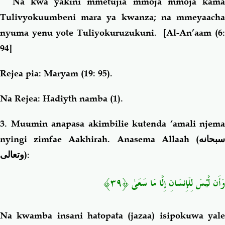
Na kwa yakini mmetujia mmoja mmoja kama
Tulivyokuumbeni mara ya kwanza; na mmeyaacha
nyuma yenu yote Tuliyokuruzukuni.
[Al-An’aam (6:
94]
Rejea pia: Maryam (19: 95).
Na Rejea: Hadiyth namba (1).
3
. Muumin anapasa akimbilie kutenda ‘amali njema
nyingi zimfae Aakhirah. Anasema Allaah (
سبحانه
وتعالى
):
وَأَن لَّيْسَ لِلْإِنسَانِ إِلَّا مَا سَعَىٰ ﴿٣٩﴾
Na kwamba insani hatopata (jazaa) isipokuwa yale