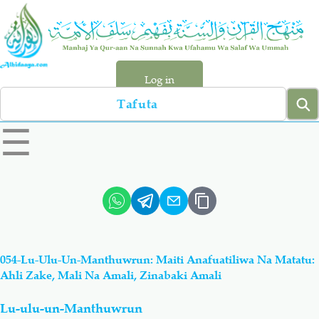
Skip
to
main
content
Log in
Search
left
☰
sidebar
menu
Qur-aan
Hadiyth
Sunnah
Tawhiyd
054-Lu-Ulu-Un-Manthuwrun: Maiti Anafuatiliwa Na Matatu:
Aqiydah
Manhaj
Ahli Zake, Mali Na Amali, Zinabaki Amali
Lu-ulu-un-Manthuwrun
Shirki & Kufru
Bid-'ah (Uzushi)