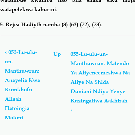
watambue kwamba nao bila shaka siku moja
watapelekwa kaburini.
5. Rejea Hadiyth namba (8) (63) (72), (78).
Book
traversal
links
‹
053-Lu-ulu-
Up
055-Lu-ulu-un-
for
un-
Manthuwrun: Matendo
Lu-
Manthuwrun:
ulu-
Ya Aliyeneemeshwa Na
un-
Anayelia Kwa
Aliye Na Shida
Manthuwrun
Kumkhofu
Duniani Ndiyo Yenye
-
لُؤْلُؤ
Allaah
Kuzingatiwa Aakhirah
مَّنثُور
Hatoingia
›
Motoni