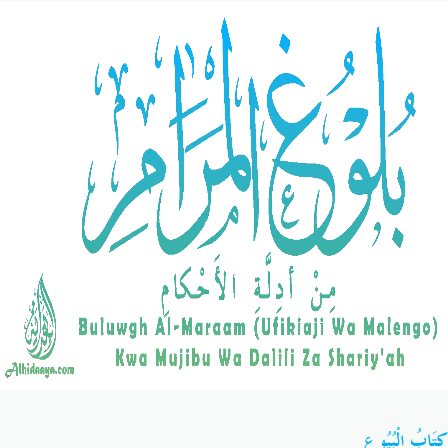
Salaf Wa Ummah
Firaq-Makundi
Fiqh-Ibaadah
Duaa-Adhkaar
Fataawa Za Ulamaa
Kauli Za Salaf
Akhlaaq-Aadaab
Raqaaiq
Familia-Jamii
Maswali-Majibu
Chemsha Bongo
Vitabu
Mapishi
كِتَابُ الْبُيُوعِ