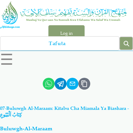
Skip
to
main
content
Log in
Search
left
☰
sidebar
menu
Qur-aan
Hadiyth
Sunnah
Tawhiyd
07-Buluwgh Al-Maraam: Kitabu Cha Miamala Ya Biashara -
Aqiydah
Manhaj
كِتَابُ اَلْبُيُوعِ
Buluwgh-Al-Maraam
Shirki & Kufru
Bid-'ah (Uzushi)