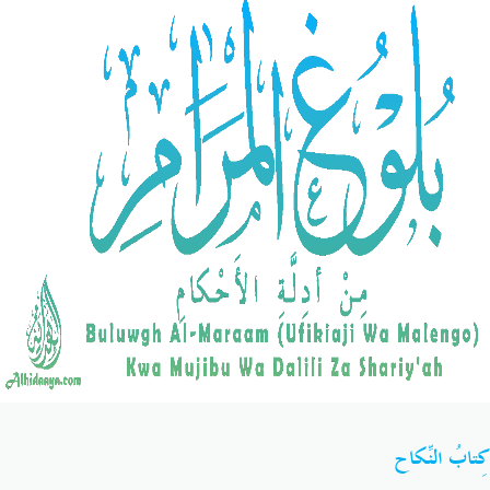
Salaf Wa Ummah
Firaq-Makundi
Fiqh-Ibaadah
Duaa-Adhkaar
Fataawa Za Ulamaa
Kauli Za Salaf
Akhlaaq-Aadaab
Raqaaiq
Familia-Jamii
Maswali-Majibu
Chemsha Bongo
Vitabu
Mapishi
كِتابُ النِّكاح