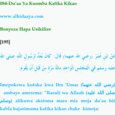
084-
Du’aa Ya Kuomba Katika Kikao
Salaf Wa Ummah
Firaq-Makundi
www.alhidaaya.com
Fiqh-Ibaadah
Duaa-Adhkaar
Bonyeza Hapa Usikilize
[195]
Fataawa Za Ulamaa
Kauli Za Salaf
الله
صلى
اللَّهِ
لِرَسُولِ
يُعَدُّ
كَانَ
:
قَالَ
(رضي الله عنهما)
عُمَرَ
ابْنِ
عَنْ
Akhlaaq-Aadaab
Raqaaiq
:
يَقُومَ
أَنْ
قَبْلِ
مِنْ
مَرَّةٍ
مِائَةُ
الْوَاحِدِ
الْمَجْلِسِ
فِي
وسلم
عليه
Familia-Jamii
Maswali-Majibu
Imepokewa kutoka kwa Ibn ’Umar
(رضي الله عنهما
Chemsha Bongo
Vitabu
ambaye amesema: ”Rasuli wa Allaah (
لى الله عليه
وسلم
) alikuwa aksioma mara mia moja du’aa hii
Mapishi
kabla hajasimama katika kikao chake kimoja
: