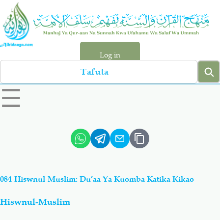
Skip
to
main
content
Log in
Search
left
☰
sidebar
menu
Qur-aan
Hadiyth
Sunnah
Tawhiyd
084-Hiswnul-Muslim: Du’aa Ya Kuomba Katika Kikao
Aqiydah
Manhaj
Hiswnul-Muslim
Shirki & Kufru
Bid-'ah (Uzushi)