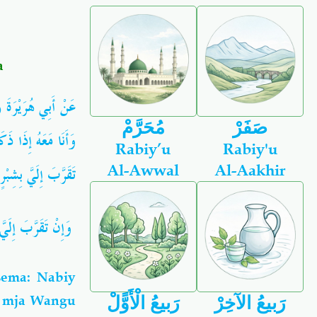
a
عَنْ أَبِي هُرَيْرَةَ 
صَفَرْ
مُحَرَّمْ
وَأَنَا مَعَهُ إِذَا ذ
Rabiy’u
Rabiy'u
Al-Awwal
Al-Aakhir
تَقَرَّبَ إِلَيَّ بِشِبْر،
وَإِنْ تَقَرَّبَ إِلَيّ))
ema: Nabiy
le mja Wangu
رَبيعُ الآخِرْ
رَبيعُ الْأَوًّلْ