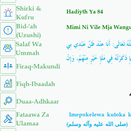
Shirki &
Hadiyth Ya 84
Kufru
Bid-'ah
Mimi Ni Vile Mja Wang
(Uzushi)
هُ تَعَالَى: أَنَا عِنْدَ ظَنِّ عَبْدِي بِي
Salaf Wa
Ummah
ذَكَرْتُهُ فِي مَلَإٍ خَيْرٍ مِنْهُمْ، وَإِنْ
Firaq-Makundi
Fiqh-Ibaadah
Duaa-Adhkaar
Fataawa Za
Imepokelewa kutoka
Ulamaa
(
صلى الله عليه وآله وسلم
)