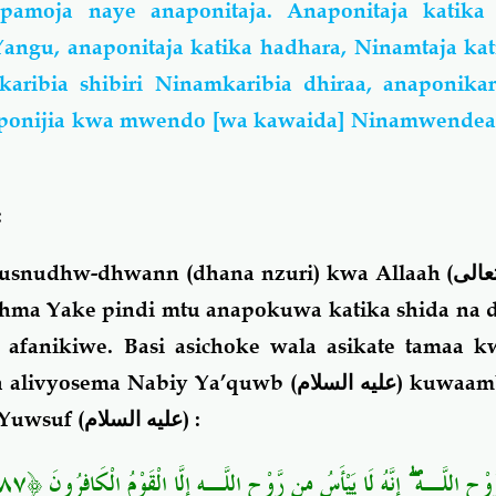
pamoja naye anaponitaja. Anaponitaja katika 
Yangu, anaponitaja katika hadhara, Ninamtaja ka
aribia shibiri Ninamkaribia dhiraa, anaponikar
aponijia kwa mwendo [wa kawaida] Ninamwendea 
:
usnudhw-dhwann (dhana nzuri) kwa Allaah (
عالى
hma Yake pindi mtu anapokuwa katika shida na d
 afanikiwe. Basi asichoke wala asikate tamaa k
a alivyosema Nabiy Ya’quwb
(عليه السلام)
kuwaamb
y Yuwsuf
(عليه السلام)
:
َوْحِ اللَّـهِ ۖ إِنَّهُ لَا يَيْأَسُ مِن رَّوْحِ اللَّـهِ إِلَّا الْقَوْمُ الْكَافِرُونَ ﴿٨٧