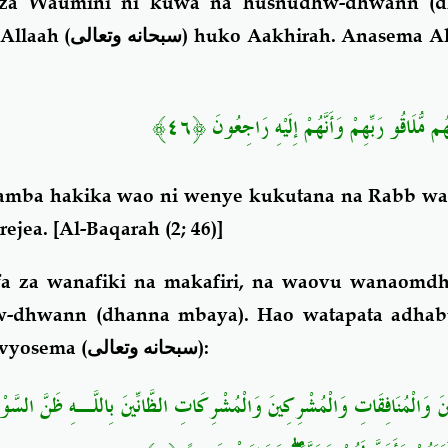
 za Waumini ni kuwa na husnudhw-dhwann (dh
Allaah (
سبحانه وتعالى
) huko Aakhirah. Anasema Al
َهُم مُّلَاقُو رَبِّهِمْ وَأَنَّهُمْ إِلَيْهِ رَاجِعُونَ ﴿٤٦
mba hakika wao ni wenye kukutana na Rabb wa
rejea
. [Al-Baqarah (2; 46)]
fa za wanafiki na makafiri, na waovu wanaomdh
w-dhwann (dhanna mbaya). Hao watapata adhab
vyosema (
سبحانه وتعالى
):
ِينَ وَالْمُنَافِقَاتِ وَالْمُشْرِكِينَ وَالْمُشْرِكَاتِ الظَّانِّينَ بِاللَّـهِ ظَنَّ السَّوْء