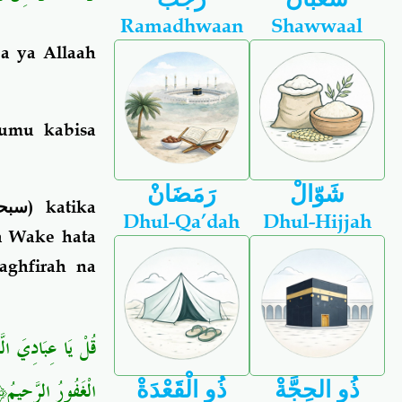
Ramadhwaan
Shawwaal
ja ya Allaah
gumu kabisa
شَوّالْ
رَمَضَانْ
سبحا
) katika
Dhul-Qa’dah
Dhul-Hijjah
a Wake hata
ghfirah na
قُلْ يَا عِبَادِيَ الّ
الْغَفُورُ الرَّحِيمُ﴿٣﴾
ذُو الحِجَّةْ
ذُو الْقَعْدَةْ