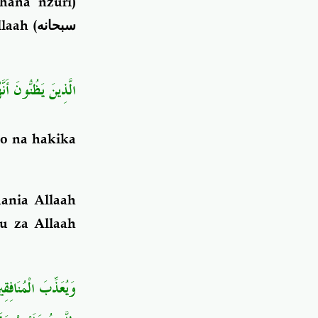
ana nzuri)
laah (
سبحانه
الَّذِينَ يَظُنُّونَ أَنّ﴾
o na hakika
ania Allaah
u za Allaah
وَيُعَذِّبَ الْمُنَافِق