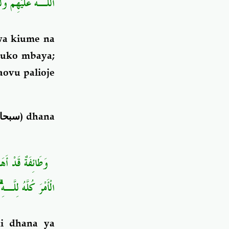
اللَّـهُ عَلَيْهِمْ وَلَع
wa kiume na
euko mbaya;
ovu palioje
سبحان
) dhana
وَطَائِفَةٌ قَدْ أَهَم
الْأَمْرَ كُلَّهُ لِلّ ۗ
ki dhana ya