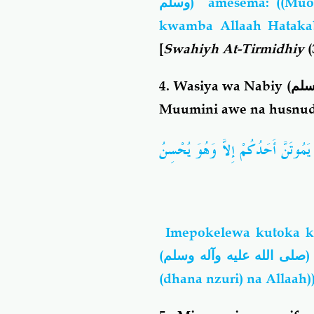
وسلم
) amesema: ((Muo
kwamba Allaah Hatakaba
[
Swahiyh At-Tirmidhiy
(
4.
Wasiya wa Nabiy (
سلم
Muumini awe na husnu
يَمُوتَنَّ أَحَدُكُمْ إِلاَّ وَهُوَ يُحْسِنُ
Imepokelewa kutoka k
(
صلى الله عليه وآله وسلم
)
(dhana nzuri) na Allaah)