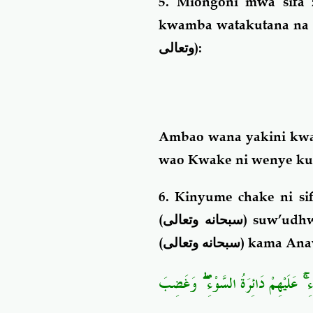
5. Miongoni mwa sifa
kwamba watakutana na 
وتعالى
):
Ambao wana yakini kwa
wao Kwake ni wenye ku
6. Kinyume chake ni si
(
سبحانه وتعالى
) suw’udh
(
سبحانه وتعالى
) kama Ana
وَغَضِبَ
ۖ
عَلَيْهِمْ دَائِرَةُ السَّوْءِ
ۚ
ِ