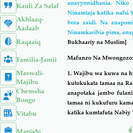
anavyonidhania. Niko 
Kauli Za Salaf
Ninamtaja katika nafsi 
Akhlaaq-
bora zaidi. Na anaponik
Aadaab
Ninamkaribia pima, an
Raqaaiq
Bukhaariy na Muslim]
Mafunzo Na Mwongozo
Familia-Jamii
Maswali-
1. Wajibu wa kuwa na h
Majibu
kutokukata tamaa na Ra
Chemsha
anapotaka jambo fulani
Bongo
tamaa ni kukufuru kam
katika kumtafuta Nabi
Vitabu
Mapishi