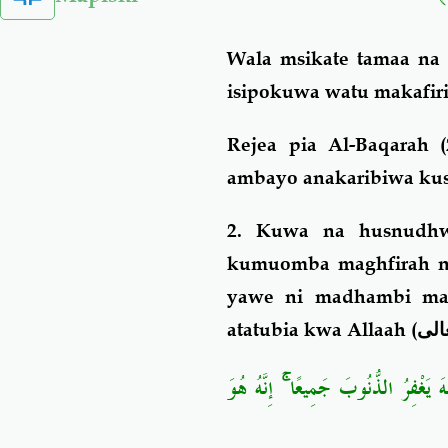
Wala msikate tamaa na f
isipokuwa watu makafiri
Rejea pia Al-Baqarah 
ambayo anakaribiwa ku
2. Kuwa na
husnudh
kumuomba maghfirah 
yawe ni madhambi ma
atatubia kwa Allaah (
الى
 يَغْفِرُ الذُّنُوبَ جَمِيعًا ۚ إِنَّهُ هُوَ