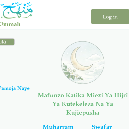
Log in
Pamoja Naye
Mafunzo Katika Miezi Ya Hijri
Ya Kutekeleza Na Ya
Kujiepusha
Muharram
Swafar