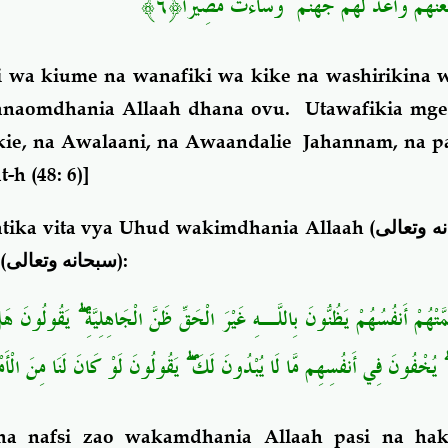
﴿٦﴾
وَسَاءَتْ مَصِيرًا
ۖ
َنَهُمْ وَأَعَدَّ لَهُمْ جَهَنَّمَ
 wa kiume na wanafiki wa kike na washirikina 
wanaomdhania Allaah dhana ovu. Utawafikia mg
ie, na Awalaani, na Awaandalie Jahannam, na pa
t-h (48: 6)]
tika vita vya Uhud wakimdhania Allaah (
ه وتعالى
(
سبحانه وتعالى
):
َّتْهُمْ أَنفُسُهُمْ يَظُنُّونَ بِاللَّـهِ غَيْرَ الْحَقِّ ظَنَّ الْجَاهِلِيَّةِ ۖ يَقُولُونَ هَ
َـهِ ۗ يُخْفُونَ فِي أَنفُسِهِم مَّا لَا يُبْدُونَ لَكَ ۖ يَقُولُونَ لَوْ كَانَ لَنَا مِنَ الْأَم
sha nafsi zao wakamdhania Allaah pasi na ha