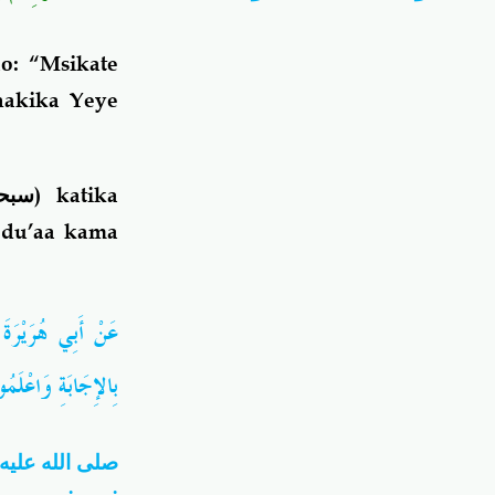
o: “Msikate
hakika Yeye
سبحا
) katika
 du’aa kama
عَنْ أَبِي هُرَيْرَة
بِالإِجَابَةِ وَاعْلَ))
صلى الله عليه 