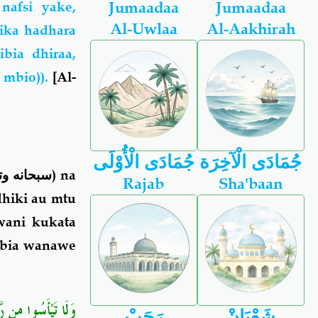
Jumaadaa
Jumaadaa
nafsi yake,
Al-Uwlaa
Al-Aakhirah
tika hadhara
ibia dhiraa,
mbio)).
[Al-
جُمَادَى الْآخِرَة
جُمَادَى الْأُوْلَى
سبحانه وت
) na
Rajab
Sha'baan
hiki au mtu
wani kukata
ia wanawe
وَلَا تَيْأَسُوا مِن رّ﴾
شَعْبَانْ
رَجَبْ