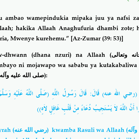
 ambao wamepindukia mipaka juu ya nafsi za
laah; hakika Allaah Anaghufuria dhambi zote; 
ria, Mwenye kurehemu.”
[Az-Zumar (39: 53)]
-dhwann (dhana nzuri) na Allaah (
نه وتعالى
bayo ni mojawapo wa sababu ya kutakabaliwa
صلى الله عليه وآله
):
َ (رضي الله عنه) قَالَ: قَالَ رَسُولُ اللَّهِ (صَلَّى اللَّهُ عَلَيْهِ وَسَلَّمَ):
مُوا أَنَّ اللَّهَ لاَ يَسْتَجِيبُ دُعَاءً مِنْ قَلْبٍ غَافِلٍ لاَهٍ
yrah
(رضي الله عنه)
kwamba Rasuli wa Allaah (
وآله