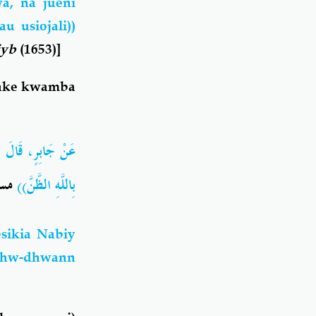
a, na jueni
u usiojali))
iyb
(1653)]
kwake kwamba
عَنْ جَابِرٍ، قَ: ((
بِاللَّهِ الظَّنَّ))
مسل
sikia Nabiy
udhw-dhwann