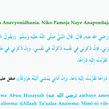
u Anavyonidhania. Niko Pamoja Naye Anaponitaj
(رضي الله عنه) قَالَ: قَالَ النَّبِيُّ صَلَّى اللَّهُ عَلَيْهِ وَسَلَّمَ: ((يَقُولُ اللَّ
َكَرَنِي، فَإِنْ ذَكَرَنِي فِي نَفْسِهِ ذَكَرْتُهُ فِي نَفْسِي، وَإِنْ ذَكَرَنِي فِي مَلَإٍ 
ٍ تَقَرَّبْتُ إِلَيْهِ ذِرَاعًا
َ ذِرَاعًا تَقَرَّبْتُ إِلَيْهِ بَاعًا، وَإِنْ أَتَانِي يَمْشِي أَتَيْتُهُ هَرْوَلَةً
متفق عليه
 kwa Abuu Hurayrah
(رضي الله عنه)
ambaye ames
 alisema: ((Allaah Ta’aalaa Anasema: Mimi ni vi