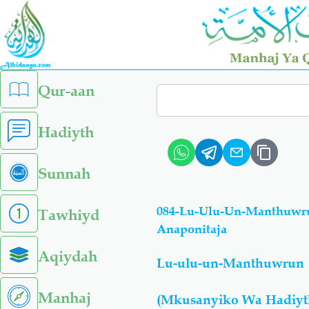
Skip
to
main
content
left
Qur-aan
Search
sidebar
menu
Hadiyth
Sunnah
084-Lu-Ulu-Un-Manthuwru
Tawhiyd
Anaponitaja
Aqiydah
Lu-ulu-un-Manthuwrun
Manhaj
(Mkusanyiko Wa Hadiyt