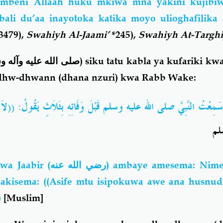
mbeni Allaah huku mkiwa mna yakini kujibiw
li du’aa inayotoka katika moyo ulioghafilika a
3479),
Swahiyh Al-Jaami’
*245),
Swahiyh At-Targh
صلى الله عليه وآله و
) siku tatu kabla ya kufariki 
dhw-dhwann (dhana nzuri) kwa Rabb Wake:
الَ سَمِعْتُ النَّبِيَّ صلى الله عليه وسلم قَبْلَ وَفَاتِهِ بِثَلاَثٍ يَقُولُ
لاَ 
م
wa Jaabir
(رضي الله عنه)
ambaye amesema: Nime
 akisema: ((Asife mtu isipokuwa awe ana husn
)
[Muslim]