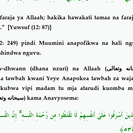
araja ya Allaah; hakika hawakati tamaa na fara
.”
[Yuwsuf (12: 87)]
(2: 249) pindi Muumini anapofikwa na hali n
shindwa nguvu.
w-dhwann (dhana nzuri)
na Allaah (
نه وتعالى
na tawbah kwani
Yeye Anapokea tawbah za waj
kubwa vipi madam tu mja atarudi kuomba ma
سبحانه وتع
) kama Anavyosema:
َذِينَ أَسْرَفُوا عَلَىٰ أَنفُسِهِمْ لَا تَقْنَطُوا مِن رَّحْمَةِ اللَّـهِ ۚ إِنَّ اللَّـهَ
٥