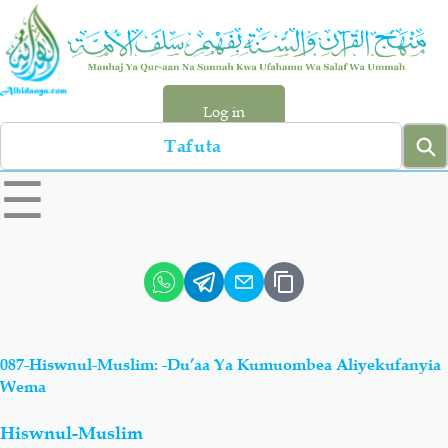
Skip
to
main
content
Log in
Search
left
☰
sidebar
menu
Qur-aan
Hadiyth
Sunnah
Tawhiyd
087-Hiswnul-Muslim: -Du’aa Ya Kumuombea Aliyekufanyia
Aqiydah
Manhaj
Wema
Hiswnul-Muslim
Shirki & Kufru
Bid-'ah (Uzushi)