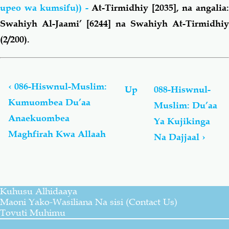
upeo wa kumsifu)) -
At-Tirmidhiy [2035], na angalia
Swahiyh Al-Jaami’ [6244] na Swahiyh At-Tirmidhiy
(2/200).
Book
traversal
links
‹
086-Hiswnul-Muslim:
Up
088-Hiswnul-
for
Kumuombea Du’aa
Muslim: Du’aa
Hiswnul-
Anaekuombea
Muslim:
Ya Kujikinga
Du’aa
Maghfirah Kwa Allaah
Na Dajjaal
›
Na
Adhkaar
Kusoma
Na
Kwa
Kuhusu Alhidaaya
Kusikiliza
Maoni Yako-Wasiliana Na sisi (Contact Us)
(Toleo
Tovuti Muhimu
Lilohaririwa)