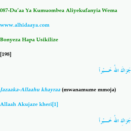
087-Du’aa Ya Kumuombea Aliyekufanyia Wema
Salaf Wa Ummah
Firaq-Makundi
www.alhidaaya.com
Fiqh-Ibaadah
Duaa-Adhkaar
Bonyeza Hapa Usikilize
Fataawa Za Ulamaa
Kauli Za Salaf
[198]
Akhlaaq-Aadaab
Raqaaiq
جَزاكَ اللهُ خَـيْراً
Familia-Jamii
Maswali-Majibu
Jazaaka-Allaahu khayraa
(mwanamume mmoja)
Chemsha Bongo
Vitabu
Allaah Akujaze kheri
[1]
جَزاكِ اللهُ خَـيْراً
Mapishi