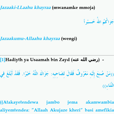
Jazaaki-LLaahu khayraa
(mwanamke mmoja)
جَزاكُمُ اللهُ خَـيْراً
Jazaakumu-Allaahu
khayraa
(wengi)
[1]
Hadiyth ya Usaamah bin Zayd
(رضي الله عنه)
-
(مَنْ صُنِعَ إِلَيْهِ مَعْرُوفٌ فَقَالَ لِصَاحِبِهِ: جَزَاكَ اللَّهُ خَيْرًا. فَقَدْ أَبْلَغَ فِي
(
))
الثَّنَاءِ
((Atakayetendewa jambo jema akamwambia
aliyemtendea: ”Allaah Akujaze kheri” basi amefikia