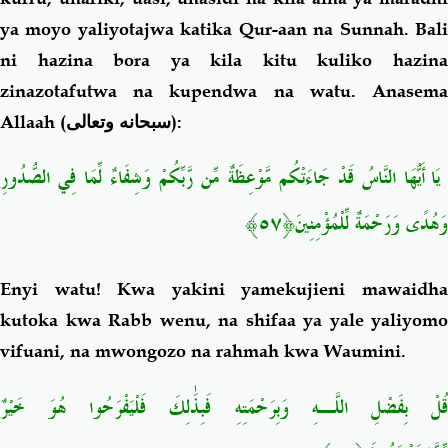
ya moyo yaliyotajwa katika Qur-aan na Sunnah. Bali
ni hazina bora ya kila kitu kuliko hazina
zinazotafutwa na kupendwa na watu. Anasema
Allaah (
سبحانه وتعالى
):
يَا أَيُّهَا النَّاسُ قَدْ جَاءَتْكُم مَّوْعِظَةٌ مِّن رَّبِّكُمْ وَشِفَاءٌ لِّمَا فِي الصُّدُورِ
وَهُدًى وَرَحْمَةٌ لِّلْمُؤْمِنِينَ﴿٥٧﴾
Enyi watu! Kwa yakini yamekujieni mawaidha
kutoka kwa Rabb wenu, na shifaa ya yale yaliyomo
vifuani, na mwongozo na rahmah kwa Waumini.
قُلْ بِفَضْلِ اللَّـهِ وَبِرَحْمَتِهِ فَبِذَٰلِكَ فَلْيَفْرَحُوا هُوَ خَيْرٌ