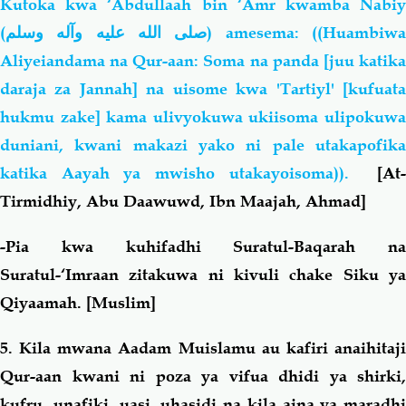
Kutoka kwa ‘Abdullaah bin ‘Amr kwamba Nabiy
(
صلى الله عليه وآله وسلم
) amesema: ((Huambiw
Aliyeiandama na Qur-aan: Soma na panda [juu katika
daraja za Jannah] na uisome kwa 'Tartiyl' [kufuata
hukmu zake] kama ulivyokuwa ukiisoma ulipokuwa
duniani, kwani makazi yako ni pale utakapofika
katika Aayah ya mwisho utakayoisoma)).
[At
Tirmidhiy, Abu Daawuwd, Ibn Maajah, Ahmad]
-Pia kwa kuhifadhi Suratul-Baqarah na
Suratul-‘Imraan zitakuwa ni kivuli chake Siku ya
Qiyaamah. [Muslim]
5
. Kila mwana Aadam Muislamu au kafiri anaihitaji
Qur-aan kwani ni poza ya vifua dhidi ya shirki,
kufru, unafiki, uasi, uhasidi na kila aina ya maradhi