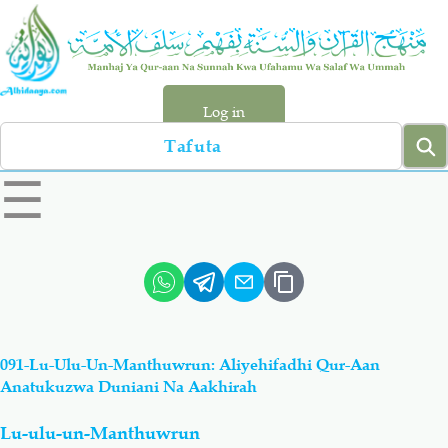
Skip
to
main
content
Log in
Search
left
☰
sidebar
menu
Qur-aan
Hadiyth
Sunnah
Tawhiyd
091-Lu-Ulu-Un-Manthuwrun: Aliyehifadhi Qur-Aan
Aqiydah
Manhaj
Anatukuzwa Duniani Na Aakhirah
Lu-ulu-un-Manthuwrun
Shirki & Kufru
Bid-'ah (Uzushi)