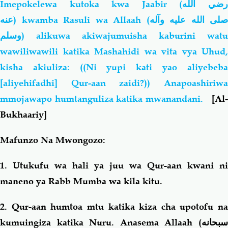
Imepokelewa kutoka kwa Jaabir (
ضي الله
عنه
) kwamba Rasuli wa Allaah (
صلى الله عليه وآله
وسلم
) alikuwa akiwajumuisha kaburini watu
wawiliwawili katika Mashahidi wa vita vya Uhud,
kisha akiuliza: ((Ni yupi kati yao aliyebeba
[aliyehifadhi] Qur-aan zaidi?)) Anapoashiriwa
mmojawapo humtanguliza katika mwanandani.
[Al-
Bukhaariy]
Mafunzo Na Mwongozo:
1. Utukufu wa hali ya juu wa Qur-aan kwani ni
maneno ya Rabb Mumba wa kila kitu.
2. Qur-aan humtoa mtu katika kiza cha upotofu na
kumuingiza katika Nuru. Anasema Allaah (
سبحانه