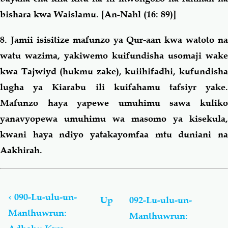
bishara kwa Waislamu
. [An-Nahl (16: 89)]
8. Jamii isisitize mafunzo ya Qur-aan kwa watoto na
watu wazima, yakiwemo kuifundisha usomaji wake
kwa Tajwiyd (hukmu zake), kuiihifadhi, kufundisha
lugha ya Kiarabu ili kuifahamu tafsiyr yake.
Mafunzo haya yapewe umuhimu sawa kuliko
yanavyopewa umuhimu wa masomo ya kisekula,
kwani haya ndiyo yatakayomfaa mtu duniani na
Aakhirah.
Book
traversal
links
‹
090-Lu-ulu-un-
Up
092-Lu-ulu-un-
for
Manthuwrun:
Manthuwrun:
Lu-