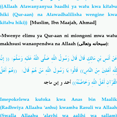
((Allaah Atawanyanyua baadhi ya watu kwa kitabu
hiki (Qur-aan) na Atawadhalilisha wengine kwa
kitabu hiki))
[Muslim, Ibn Maajah, Ahmad]
-Mwenye elimu ya Qur-aan ni miongoni mwa watu
makhsusi wanaopendwa na Allaah (
سبحانه وتعالى
):
عَنْ أَنَسِ بْنِ مَالِكٍ قَالَ قَالَ رَسُولُ اللَّهِ صَلَّى اللَّهُ عَلَيْهِ وَسَلَّمَ: (( إِنَّ
لِلَّهِ أَهْلِينَ مِنْ النَّاسِ)) قَالُوا يَا رَسُولَ اللَّهِ مَنْ هُمْ قَالَ: ((هُمْ أَهْلُ
الْقُرْآنِ أَهْلُ اللَّهِ وَخَاصَّتُهُ))
أحمد و إبن ماجه
Imepokelewa kutoka kwa Anas bin Maalik
(Radhwiya Allaahu 'anhu) kwamba Rasuli wa Allaah
(Swalla Allaahu 'alayhi wa aalihi wa sallam)