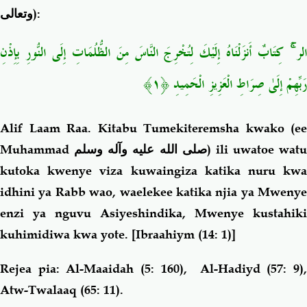
وتعالى
):
الر ۚ كِتَابٌ أَنزَلْنَاهُ إِلَيْكَ لِتُخْرِجَ النَّاسَ مِنَ الظُّلُمَاتِ إِلَى النُّورِ بِإِذْنِ
رَبِّهِمْ إِلَىٰ صِرَاطِ الْعَزِيزِ الْحَمِيدِ ﴿١﴾
Alif Laam Raa. Kitabu Tumekiteremsha kwako (ee
Muhammad
صلى الله عليه وآله وسلم
) ili uwatoe watu
kutoka kwenye viza kuwaingiza katika nuru kwa
idhini ya Rabb wao, waelekee katika njia ya Mwenye
enzi ya nguvu Asiyeshindika,
Mwenye kustahiki
kuhimidiwa kwa yote
.
[Ibraahiym (14: 1)]
Rejea pia: Al-Maaidah (5: 160), Al-Hadiyd (57: 9),
Atw-Twalaaq (65: 11).