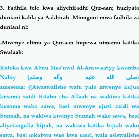
3. Fadhila tele kwa aliyehifadhi Qur-aan; huzipata
duniani kabla ya Aakhirah. Miongoni mwa fadhila za
duniani ni:
-Mwenye elimu ya Qur-aan hupewa uimamu katika
Swalaah:
Kutoka kwa Abuu Mas’uwd Al-Answaariyy kwamba
Nabiy (
صلى الله عليه وآله وسلم
amesema: ((Awaswalishe watu yule mwenye kujua
kusoma zaidi Kitabu cha Allaah na wakiwa katika
kusoma wako sawa, basi mwenye ujuzi zaidi wa
Sunnah, na wakiwa kwenye Sunnah wako sawa, basi
aliyetangulia hijrah, na wakiwa katika hijrah wako
sawa, basi mkubwa wao kwa umri, wala asiswalishe