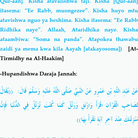
Qur-aan]. Kisha atavalishwa taji. Kisha [Qur-aan]
itasema: “Ee Rabb, muongezee”. Kisha huyo mtu
atavishwa nguo ya heshima. Kisha itasema: “Ee Rabb
Ridhika naye”. Allaah, Ataridhika naye. Kisha
ataambiwa: “Soma na panda”. Atapokea thawabu
zaidi ya mema kwa kila Aayah [atakayosoma])
[At
Tirmidhy na Al-Haakim]
-Hupandishwa Daraja Jannah:
عَنْ عَبْدِ اللَّهِ بْنِ عَمْرٍو عَنْ النَّبِيِّ صَلَّى اللَّهُ عَلَيْهِ وَسَلَّمَ قَالَ: ((يُقَالُ
لِصَاحِبِ الْقُرْآنِ اقْرَأْ وَارْتَقِ وَرَتِّلْ كَمَا كُنْتَ تُرَتِّلُ فِي الدُّنْيَا فَإِنَّ
مَنْزِلَتَكَ عِنْدَ آخِرِ آيَةٍ تَقْرَأُ بِهَا))