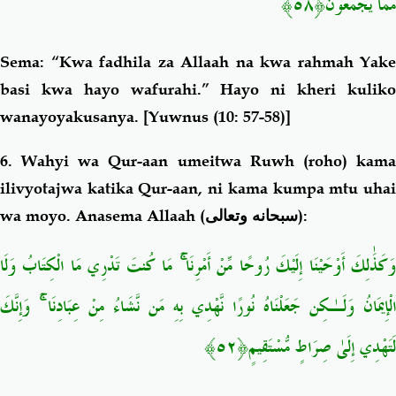
مِّمَّا يَجْمَعُونَ﴿٥٨﴾
Sema: “Kwa fadhila za Allaah na kwa rahmah Yake
basi kwa hayo wafurahi.” Hayo ni kheri kuliko
wanayoyakusanya
. [Yuwnus (10: 57-58)]
6. Wahyi wa Qur-aan umeitwa Ruwh (roho) kama
ilivyotajwa katika Qur-aan, ni kama kumpa mtu uhai
wa moyo. Anasema Allaah (
سبحانه وتعالى
):
مَا كُنتَ تَدْرِي مَا الْكِتَابُ وَلَا
ۚ
َكَذَٰلِكَ أَوْحَيْنَا إِلَيْكَ رُوحًا مِّنْ أَمْرِنَا
وَإِنَّكَ
ۚ
الْإِيمَانُ وَلَـٰكِن جَعَلْنَاهُ نُورًا نَّهْدِي بِهِ مَن نَّشَاءُ مِنْ عِبَادِنَا
﴿٥٢﴾
لَتَهْدِي إِلَىٰ صِرَاطٍ مُّسْتَقِيمٍ