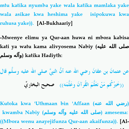
mtu katika nyumba yake wala katika mamlaka yake
wala asikae kwa heshima yake isipokuwa kwa
ruhusa yake)).
[Al-Bukhaariy]
-
Mwenye elimu ya Qur-aan huwa ni mbora kabisa
kati ya watu kama alivyosema Nabiy (
صلى الله عليه
وآله وسلم
) katika Hadiyth:
عن
عثمانَ بن
عفانَ رضي الله
عنه أنَّ
النبيَّ صلى
الله عليه
وسلّم قالَ
البخاريِّ
صحيح
وعَلَّمَه))
القُرآنَ
مَنْ تعَلَّمَ
خَيرُكُم
((
Kutoka kwa 'Uthmaan bin 'Affaan
(رضي الله عنه
kwamba Nabiy (
صلى الله عليه وآله وسلم
) amesema:
((Mbora wenu anayejifunza Qur-aan akaifunza)).
[Al