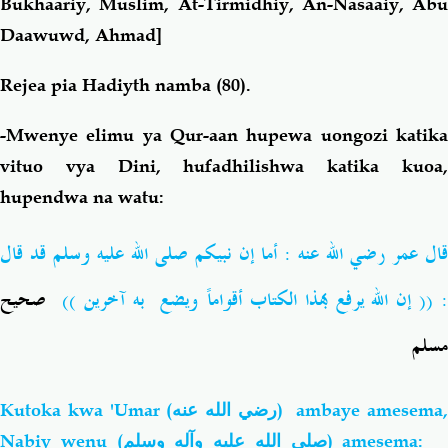
Bukhaariy, Muslim, At-Tirmidhiy, An-Nasaaiy, Abu
Daawuwd, Ahmad]
Rejea pia Hadiyth namba (80).
-Mwenye elimu ya Qur-aan hupewa uongozi katika
vituo vya Dini, hufadhilishwa katika kuoa,
hupendwa na watu:
ال
عمر رضي الله عنه : أما إن نبيكم صلى الله عليه
وسلم قد قال
: (( ن الله يرفع بهذا الكتاب أقواماً
ويضع
به آخرين ))
صحيح
مسلم
Kutoka kwa 'Umar
(رضي الله عنه)
ambaye amesema,
Nabiy wenu (
صلى الله عليه وآله وسلم
) amesema