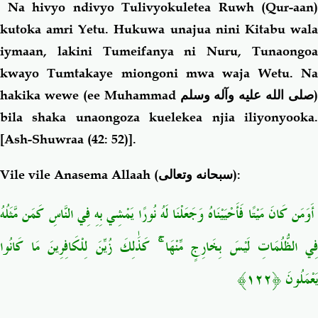
Na hivyo ndivyo Tulivyokuletea Ruwh (Qur-aan)
kutoka amri Yetu. Hukuwa unajua nini Kitabu wala
iymaan, lakini Tumeifanya ni Nuru, Tunaongoa
kwayo Tumtakaye miongoni mwa waja Wetu. Na
hakika wewe (ee Muhammad
صلى الله عليه وآله وسلم
)
bila shaka unaongoza kuelekea njia iliyonyooka
.
[Ash-Shuwraa (42: 52)].
Vile vile Anasema Allaah (
سبحانه وتعالى
):
أَوَمَن كَانَ مَيْتًا فَأَحْيَيْنَاهُ وَجَعَلْنَا لَهُ نُورًا يَمْشِي بِهِ فِي النَّاسِ كَمَن مَّثَلُهُ
فِي الظُّلُمَاتِ لَيْسَ بِخَارِجٍ مِّنْهَا ۚ كَذَٰلِكَ زُيِّنَ لِلْكَافِرِينَ مَا كَانُوا
يَعْمَلُونَ ﴿١٢٢﴾