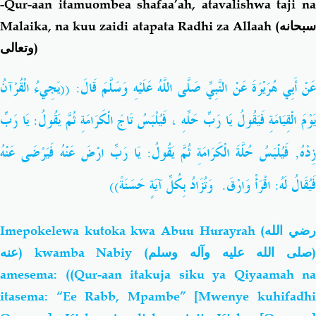
-Qur-aan itamuombea shafaa’ah, atavalishwa taji na
Malaika, na kuu zaidi atapata Radhi za Allaah (
سبحانه
وتعالى
)
عَنْ أَبِي هُرَيْرَةَ عَنْ النَّبِيِّ صَلَّى اللَّهُ عَلَيْهِ وَسَلَّمَ قَالَ: ((يَجِيءُ الْقُرْآنُ
يَوْمَ الْقِيَامَةِ فَيَقُولُ يَا رَبِّ حَلِّهِ ، فَيُلْبَسُ تَاجَ الْكَرَامَةِ ثُمَّ يَقُولُ: يَا رَبِّ
زِدْهُ, فَيُلْبَسُ حُلَّةَ الْكَرَامَةِ ثُمَّ يَقُولُ: يَا رَبِّ ارْضَ عَنْهُ فَيَرْضَى عَنْهُ
فَيُقَالُ لَهُ: اقْرَأْ وَارْقَ. وَتُزَادُ بِكُلِّ آيَةٍ حَسَنَةً))
Imepokelewa kutoka kwa Abuu Hurayrah
(رضي الله
عنه)
kwamba Nabiy (
صلى الله عليه وآله وسلم
amesema: ((Qur-aan itakuja siku ya Qiyaamah na
itasema: “Ee Rabb, Mpambe” [Mwenye kuhifadhi