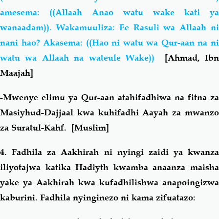
amesema: ((Allaah Anao watu wake kati ya
wanaadam)). Wakamuuliza: Ee Rasuli wa Allaah ni
nani hao? Akasema: ((Hao ni watu wa Qur-aan na ni
watu wa Allaah na wateule Wake))
[Ahmad, Ibn
Maajah]
-Mwenye elimu ya Qur-aan atahifadhiwa na fitna za
Masiyhud-Dajjaal kwa kuhifadhi Aayah za mwanzo
za Suratul-Kahf. [Muslim]
4. Fadhila za Aakhirah ni nyingi zaidi ya kwanza
iliyotajwa katika Hadiyth kwamba anaanza maisha
yake ya Aakhirah kwa kufadhilishwa anapoingizwa
kaburini. Fadhila nyinginezo ni kama zifuatazo: