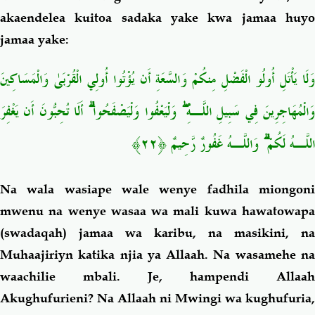
akaendelea kuitoa sadaka yake kwa jamaa huyo
jamaa yake:
وَلَا يَأْتَلِ أُولُو الْفَضْلِ مِنكُمْ وَالسَّعَةِ أَن يُؤْتُوا أُولِي الْقُرْبَىٰ وَالْمَسَاكِينَ
وَالْمُهَاجِرِينَ فِي سَبِيلِ اللَّـهِ ۖ وَلْيَعْفُوا وَلْيَصْفَحُوا ۗ أَلَا تُحِبُّونَ أَن يَغْفِرَ
اللَّـهُ لَكُمْ ۗ وَاللَّـهُ غَفُورٌ رَّحِيمٌ ﴿٢٢﴾
Na wala wasiape wale wenye fadhila miongoni
mwenu na wenye wasaa wa mali kuwa hawatowapa
(swadaqah) jamaa wa karibu, na masikini, na
Muhaajiriyn katika njia ya Allaah. Na wasamehe na
waachilie mbali. Je, hampendi Allaah
Akughufurieni? Na Allaah ni
Mwingi wa kughufuria,