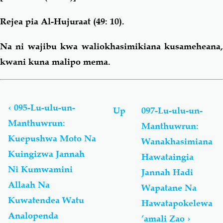
Rejea pia Al-Hujuraat (49: 10).
Na ni wajibu kwa waliokhasimikiana kusameheana,
kwani kuna malipo mema.
Book
traversal
links
‹
095-Lu-ulu-un-
Up
097-Lu-ulu-un-
for
Manthuwrun:
Manthuwrun:
Lu-
Kuepushwa Moto Na
ulu-
Wanakhasimiana
un-
Kuingizwa Jannah
Hawataingia
Manthuwrun
Ni Kumwamini
Jannah Hadi
-
لُؤْلُؤ
Allaah Na
Wapatane Na
مَّنثُور
Kuwatendea Watu
Hawatapokelewa
Analopenda
‘amali Zao
›