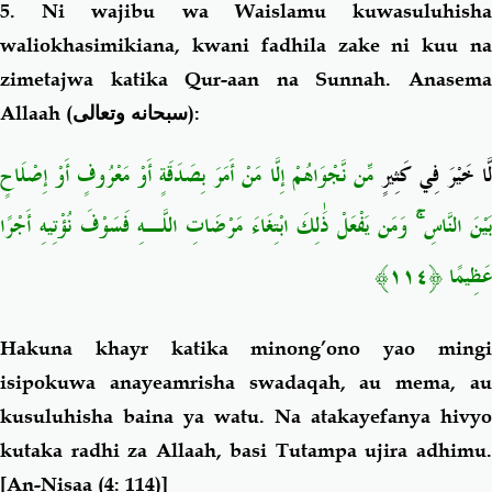
5. Ni wajibu wa Waislamu kuwasuluhisha
waliokhasimikiana, kwani fadhila zake ni kuu na
zimetajwa katika Qur-aan na Sunnah. Anasema
Allaah (
سبحانه وتعالى
):
َّا خَيْرَ فِي كَثِير
ٍ مِّن نَّجْوَاهُمْ إِلَّا مَنْ أَمَرَ بِصَدَقَةٍ أَوْ مَعْرُوفٍ أَوْ إِصْلَاحٍ
وَمَن يَفْعَلْ ذَٰلِكَ ابْتِغَاءَ مَرْضَاتِ اللَّـهِ فَسَوْفَ نُؤْتِيهِ أَجْرًا
ۚ
َيْنَ النَّاسِ
﴿١١٤﴾
عَظِيمًا
Hakuna khayr katika minong’ono yao mingi
isipokuwa anayeamrisha swadaqah, au mema, au
kusuluhisha baina ya watu. Na atakayefanya hivyo
kutaka radhi za Allaah, basi Tutampa ujira adhimu.
[An-Nisaa (4: 114)]