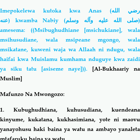
Imepokelewa kutoka kwa Anas (
رضي الله
عنه
) kwamba Nabiy (
صلى الله عليه وآله وسلم
amesema: ((Msibughudhiane [msichukiane], wala
msihusudiane, wala msipeane mgongo, wala
msikatane, kuweni waja wa Allaah ni ndugu, wala
haifai kwa Muislamu kumhama nduguye kwa zaidi
ya siku tatu [asiseme naye])).
[Al-Bukhaariy na
Muslim]
Mafunzo Na Mwongozo:
1. Kubughudhiana, kuhusudiana, kuendeana
kinyume, kukatana, kukhasimiana, yote ni maovu
yanayohusu haki baina ya watu na ambayo yanaleta
mtafaruku baina ya watu.