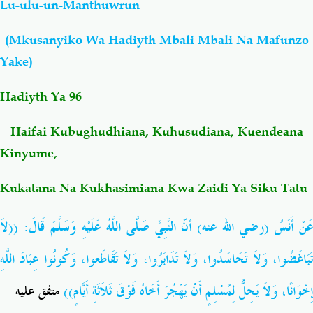
Lu-ulu-un-Manthuwrun
Salaf Wa Ummah
Firaq-Makundi
(Mkusanyiko Wa Hadiyth Mbali Mbali Na Mafunzo
Yake)
Fiqh-Ibaadah
Duaa-Adhkaar
Hadiyth Ya 96
Fataawa Za Ulamaa
Kauli Za Salaf
Haifai Kubughudhiana, Kuhusudiana, Kuendeana
Kinyume,
Akhlaaq-Aadaab
Raqaaiq
Kukatana Na Kukhasimiana Kwa Zaidi Ya Siku Tatu
Familia-Jamii
Maswali-Majibu
عَنْ أَنَسُ (رضي الله عنه) أنّ النَّبِيِّ صَلَّى اللَّهُ عَلَيْهِ وَسَلَّمَ قَالَ: ((لاَ
Chemsha Bongo
Vitabu
تَبَاغَضُوا، وَلاَ تَحَاسَدُوا، وَلاَ تَدَابَرُوا، وَلاَ تَقَاطَعوا، وَكُونُوا عِبَادَ اللَّهِ
إِخْوَانًا، وَلاَ يَحِلُّ لِمُسْلِمٍ أَنْ يَهْجُرَ أَخَاهُ فَوْقَ ثَلاَثَةِ أَيَّامٍ))
متفق عليه
Mapishi