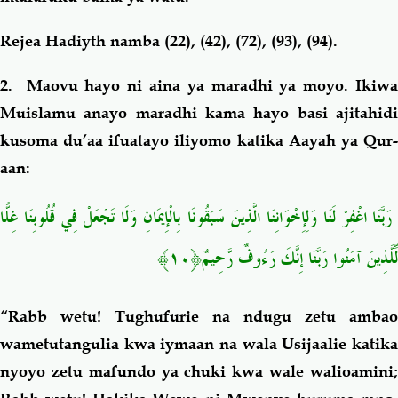
Rejea Hadiyth namba (22), (42), (72), (93), (94).
2. Maovu hayo ni aina ya maradhi ya moyo. Ikiwa
Muislamu anayo maradhi kama hayo basi ajitahidi
kusoma du’aa ifuatayo iliyomo katika Aayah ya Qur-
aan:
رَبَّنَا اغْفِرْ لَنَا وَلِإِخْوَانِنَا الَّذِينَ سَبَقُونَا بِالْإِيمَانِ وَلَا تَجْعَلْ فِي قُلُوبِنَا غِلًّا
لِّلَّذِينَ آمَنُوا رَبَّنَا إِنَّكَ رَءُوفٌ رَّحِيمٌ﴿١٠﴾
“Rabb wetu! Tughufurie na ndugu zetu ambao
wametutangulia kwa iymaan na wala Usijaalie katika
nyoyo zetu mafundo ya chuki kwa wale walioamini;