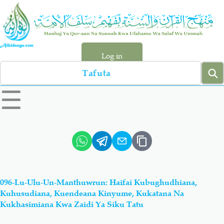
Skip
to
main
content
Log in
Search
left
☰
sidebar
menu
Qur-aan
Hadiyth
Sunnah
Tawhiyd
096-Lu-Ulu-Un-Manthuwrun: Haifai Kubughudhiana,
Aqiydah
Manhaj
Kuhusudiana, Kuendeana Kinyume, Kukatana Na
Kukhasimiana Kwa Zaidi Ya Siku Tatu
Shirki & Kufru
Bid-'ah (Uzushi)