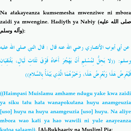
Na atakayeanza kumsemesha mwenziwe ni mbora
zaidi ya mwengine. Hadiyth ya Nabiy (
صلى الله عليه
وآله وسلم
):
عن أبي أيوب الأنصاري رضي الله عنه قال : قال النبي صلى الله عليه
وسلم: ((لا يَحِلُّ لِمُسْلِمٍ أَنْ يَهْجُرَ أَخَاهُ فَوْقَ ثَلَاثِ لَيَالٍ، يَلْتَقِيَانِ
فَيُعْرِضُ هَذَا وَيُعْرِضُ هَذَا، وَخَيْرُهُمَا الَّذِي يَبْدَأُ بِالسَّلام))
((Haimpasi Muislamu amhame ndugu yake kwa zaidi
ya siku tatu hata wanapokutana huyu anamgeuzia
[uso] huyu na huyu anamgeuzia [uso] huyu. Na aliye
mbora wao kati ya hao wawili ni yule anayeanza
kutoa salaam)).
[Al-Bukhaariy na Muslim] Pia: