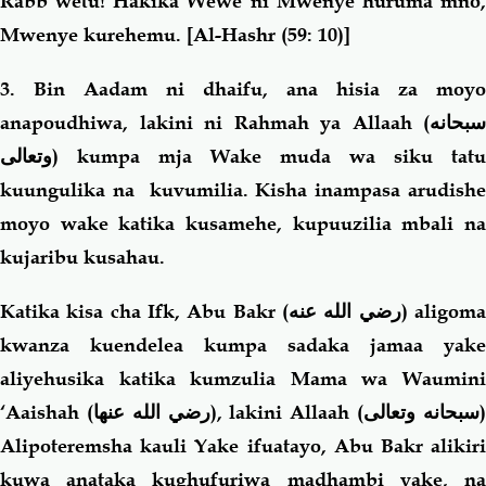
Rabb wetu! Hakika Wewe ni Mwenye huruma mno,
Mwenye kurehemu.
[Al-Hashr (59: 10)]
3. Bin Aadam ni dhaifu, ana hisia za moyo
anapoudhiwa, lakini ni Rahmah ya Allaah (
سبحانه
وتعالى
) kumpa mja Wake muda wa siku tatu
kuungulika na kuvumilia. Kisha inampasa arudishe
moyo wake katika kusamehe, kupuuzilia mbali na
kujaribu kusahau.
Katika kisa cha Ifk, Abu Bakr
(رضي الله عنه)
aligom
kwanza kuendelea kumpa sadaka jamaa yake
aliyehusika katika kumzulia Mama wa Waumini
‘Aaishah
(رضي الله عنها)
, lakini Allaah (
سبحانه وتعالى
Alipoteremsha kauli Yake ifuatayo, Abu Bakr alikiri
kuwa anataka kughufuriwa madhambi yake, na