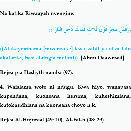
Na katika Riwaayah nyengine:
((فَمَنْ هَجَرَ فَوْقَ ثَلاَثٍ فَمَاتَ دَخَلَ النَارَ ))
((Atakayemhama [mwenzake] kwa zaidi ya siku tatu
akafariki, basi ataingia motoni)).
[Abuu Daawuwd]
Rejea pia Hadiyth namba (97).
4. Waislamu wote ni ndugu. Kwa hiyo, wanapasa
kupendana, kuoneana huruma, kuheshimiana,
kutokuudhiana na kuoneana choyo n.k.
Rejea Al-Hujuraat (49: 10), Al-Fat-h (48: 29).