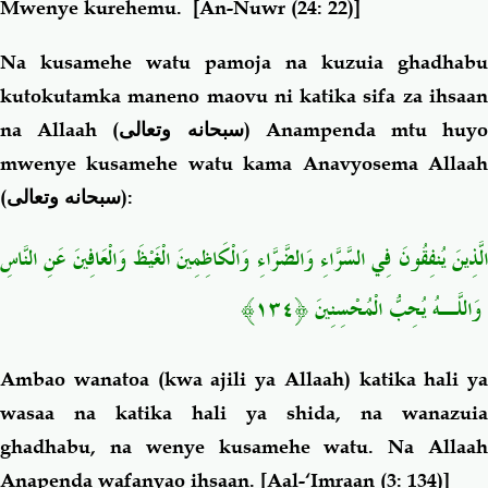
Mwenye kurehemu.
[An-Nuwr (24: 22)]
Na kusamehe watu pamoja na kuzuia ghadhabu
kutokutamka maneno maovu ni katika sifa za ihsaan
na Allaah (
سبحانه وتعالى
) Anampenda mtu huy
mwenye kusamehe watu kama Anavyosema Allaah
(
سبحانه وتعالى
):
الَّذِينَ يُنفِقُونَ فِي السَّرَّاءِ وَالضَّرَّاءِ وَالْكَاظِمِينَ الْغَيْظَ وَالْعَافِينَ عَنِ النَّاسِ
ۗ وَاللَّـهُ يُحِبُّ الْمُحْسِنِينَ ﴿١٣٤﴾
Ambao wanatoa (kwa ajili ya Allaah)
katika hali ya
wasaa na katika hali ya shida, na wanazuia
ghadhabu, na wenye kusamehe watu. Na Allaah
Anapenda wafanyao ihsaan
. [Aal-‘Imraan (3: 134)]