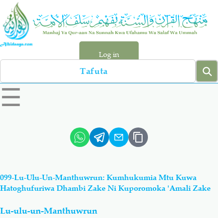
Skip
to
main
content
Log in
Search
left
☰
sidebar
menu
Qur-aan
Hadiyth
Sunnah
Tawhiyd
099-Lu-Ulu-Un-Manthuwrun: Kumhukumia Mtu Kuwa
Aqiydah
Manhaj
Hatoghufuriwa Dhambi Zake Ni Kuporomoka 'Amali Zake
Lu-ulu-un-Manthuwrun
Shirki & Kufru
Bid-'ah (Uzushi)