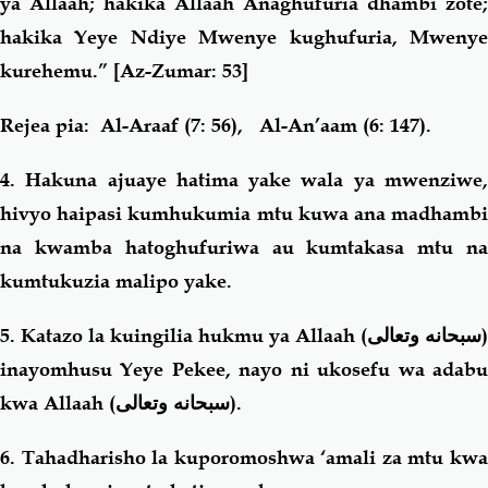
ya Allaah; hakika Allaah Anaghufuria dhambi zote;
hakika Yeye Ndiye Mwenye kughufuria, Mwenye
kurehemu.”
[Az-Zumar: 53]
Rejea pia: Al-Araaf (7: 56), Al-An’aam (6: 147).
4
. Hakuna ajuaye hatima yake wala ya mwenziwe,
hivyo haipasi kumhukumia mtu kuwa ana madhambi
na kwamba hatoghufuriwa au kumtakasa mtu na
kumtukuzia malipo yake.
5. Katazo la kuingilia hukmu ya Allaah (
سبحانه وتعالى
)
inayomhusu Yeye Pekee, nayo ni ukosefu wa adabu
kwa Allaah (
سبحانه وتعالى
).
6. Tahadharisho la kuporomoshwa ‘amali za mtu kwa