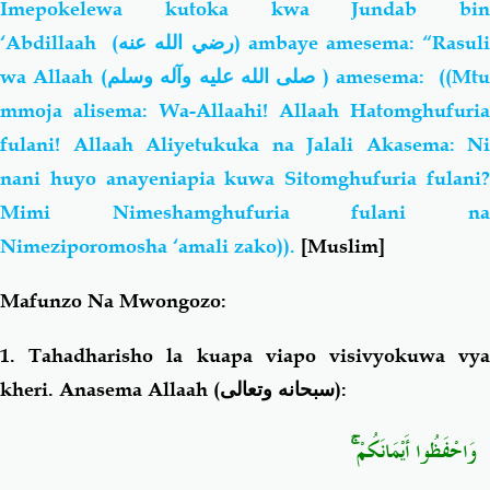
Imepokelewa kutoka kwa Jundab bin
‘Abdillaah (
رضي الله عنه
) ambaye amesema: “Rasul
wa Allaah (
صلى الله عليه وآله وسلم
) amesema: ((Mt
mmoja alisema: Wa-Allaahi! Allaah Hatomghufuria
fulani! Allaah Aliyetukuka na Jalali Akasema: Ni
nani huyo anayeniapia kuwa Sitomghufuria fulani?
Mimi Nimeshamghufuria fulani na
Nimeziporomosha ‘amali zako)).
[Muslim]
Mafunzo Na Mwongozo:
1. Tahadharisho la kuapa viapo visivyokuwa vya
kheri. Anasema Allaah (
سبحانه وتعالى
):
وَاحْفَظُوا أَيْمَانَكُمْ ۚ