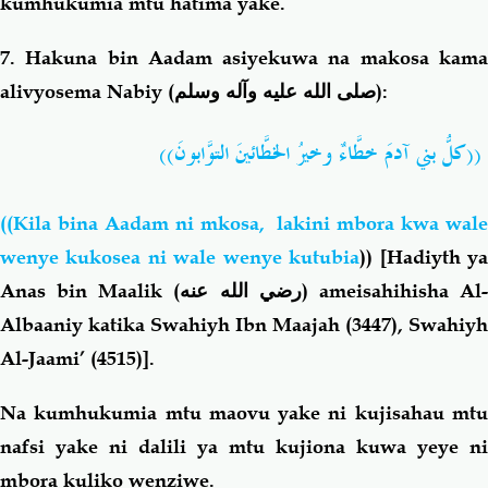
kumhukumia mtu hatima yake.
7. Hakuna bin Aadam asiyekuwa na makosa kama
alivyosema Nabiy (
صلى الله عليه وآله وسلم
):
((كلُّ بني آدمَ خطَّاءٌ وخيرُ الخطَّائينَ التوَّابونَ))
((Kila bina Aadam ni mkosa, lakini mbora kwa wale
wenye kukosea ni wale wenye kutubia
))
[
Hadiyth y
Anas bin Maalik
(رضي الله عنه)
ameisahihisha Al
Albaaniy katika
Swahiyh Ibn Maajah (3447), Swahiyh
Al-Jaami’ (4515)].
Na kumhukumia mtu maovu yake ni kujisahau mtu
nafsi yake ni dalili ya mtu kujiona kuwa yeye ni
mbora kuliko wenziwe.