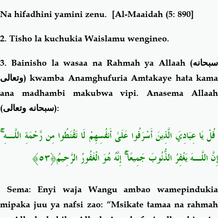
Na hifadhini yamini zenu.
[Al-Maaidah (5: 890]
2. Tisho la kuchukia Waislamu wengineo.
3. Bainisho la wasaa na Rahmah ya Allaah (
سبحانه
وتعالى
) kwamba Anamghufuria Amtakaye hata kama
ana madhambi makubwa vipi. Anasema Allaah
(
سبحانه وتعالى
):
قُلْ يَا عِبَادِيَ الَّذِينَ أَسْرَفُوا عَلَىٰ أَنفُسِهِمْ لَا تَقْنَطُوا مِن رَّحْمَةِ اللَّـهِ ۚ
إِنَّ اللَّـهَ يَغْفِرُ الذُّنُوبَ جَمِيعًا ۚ إِنَّهُ هُوَ الْغَفُورُ الرَّحِيمُ﴿٥٣﴾
Sema: Enyi waja Wangu ambao wamepindukia
mipaka juu ya nafsi zao: “Msikate tamaa na rahmah