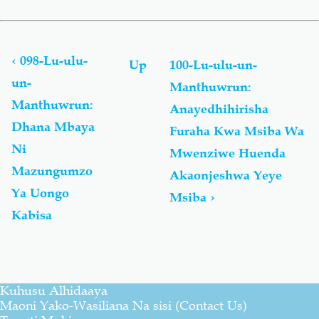
Book
traversal
links
‹
098-Lu-ulu-
Up
100-Lu-ulu-un-
for
un-
Manthuwrun:
Lu-
Manthuwrun:
ulu-
Anayedhihirisha
un-
Dhana Mbaya
Furaha Kwa Msiba Wa
Manthuwrun
Ni
Mwenziwe Huenda
-
لُؤْلُؤ
Mazungumzo
Akaonjeshwa Yeye
مَّنثُور
Ya Uongo
Msiba
›
Kabisa
Kuhusu Alhidaaya
Maoni Yako-Wasiliana Na sisi (Contact Us)