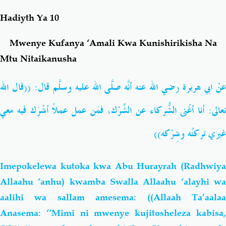
Hadiyth Ya 10
Salaf Wa Ummah
Firaq-Makundi
Mwenye Kufanya ‘Amali Kwa Kunishirikisha Na
Fiqh-Ibaadah
Duaa-Adhkaar
Mtu Nitaikanusha
عنْ ابي هريرة رضي الله عنه أنَّه صلَّى الله عليه وسلَّم قال: ((قال الله
Fataawa Za Ulamaa
Kauli Za Salaf
تعالى
أنا أغْنى الشُّركاء عن الشِّرْك، فمَن عمل عملاً أشْرَك فيه معي
Akhlaaq-Aadaab
Raqaaiq
غيري تركتُه وشِرْكه))
Familia-Jamii
Maswali-Majibu
Imepokelewa kutoka kwa Abu Hurayrah (Radhwiya
Chemsha Bongo
Vitabu
Allaahu ‘anhu) kwamba Swalla Allaahu ‘alayhi wa
aalihi wa sallam amesema: ((Allaah Ta’aalaa
Mapishi
Anasema: ‘‘Mimi ni mwenye kujitosheleza kabisa,