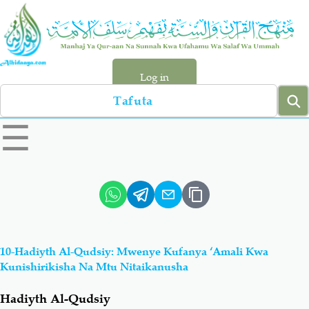
Skip
to
main
content
Log in
Search
left
☰
sidebar
menu
Qur-aan
Hadiyth
Sunnah
Tawhiyd
10-Hadiyth Al-Qudsiy: Mwenye Kufanya ‘Amali Kwa
Aqiydah
Manhaj
Kunishirikisha Na Mtu Nitaikanusha
Hadiyth Al-Qudsiy
Shirki & Kufru
Bid-'ah (Uzushi)