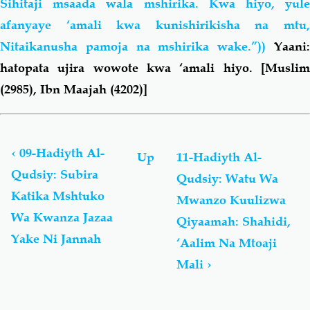
Sihitaji msaada wala mshirika. Kwa hiyo, yule
afanyaye ‘amali kwa kunishirikisha na mtu,
Nitaikanusha pamoja na mshirika wake.”))
Yaani:
hatopata ujira wowote kwa ‘amali hiyo. [
Muslim
(2985), Ibn Maajah (4202)]
Book
traversal
links
‹
09-Hadiyth Al-
Up
11-Hadiyth Al-
for
Qudsiy: Subira
Qudsiy: Watu Wa
Al-
Katika Mshtuko
Ahaadiyth
Mwanzo Kuulizwa
Al-
Wa Kwanza Jazaa
Qiyaamah: Shahidi,
Qudsiyyah
Yake Ni Jannah
‘Aalim Na Mtoaji
Mali
›