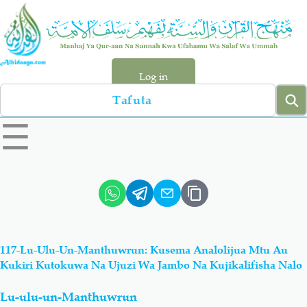
Skip
to
main
content
Log in
Search
left
☰
sidebar
menu
Qur-aan
Hadiyth
Sunnah
Tawhiyd
117-Lu-Ulu-Un-Manthuwrun: Kusema Analolijua Mtu Au
Aqiydah
Manhaj
Kukiri Kutokuwa Na Ujuzi Wa Jambo Na Kujikalifisha Nalo
Lu-ulu-un-Manthuwrun
Shirki & Kufru
Bid-'ah (Uzushi)