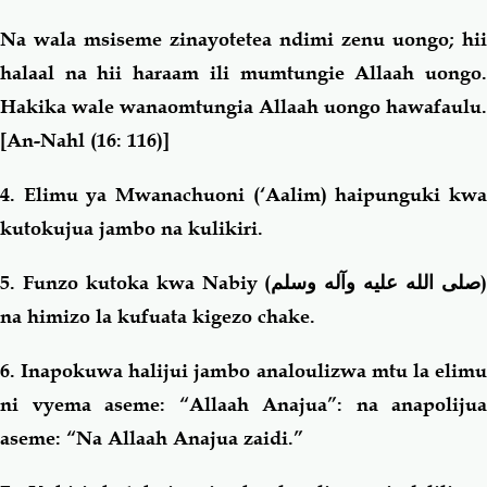
Na wala msiseme zinayotetea ndimi zenu uongo; hii
halaal na hii haraam ili mumtungie Allaah uongo.
Hakika wale wanaomtungia Allaah uongo hawafaulu.
[An-Nahl (16: 116)]
4
. Elimu ya Mwanachuoni (‘Aalim) haipunguki kwa
kutokujua jambo na kulikiri.
5. Funzo kutoka kwa Nabiy (
صلى الله عليه وآله وسلم
na himizo la kufuata kigezo chake.
6. Inapokuwa halijui jambo analoulizwa mtu la elimu
ni vyema aseme: “Allaah Anajua”: na anapolijua
aseme: “Na Allaah Anajua zaidi.”