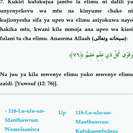
7. Kukiri kutokujua jambo la elimu ni dalili ya
unyenyekevu wa mtu na kinyume chake ni
kujionyesha sifa ya upeo wa elimu asiyokuwa nayo
hakika mtu, kwani kila mmoja ana upeo wa kiasi
fulani tu cha elimu. Anasema Allaah (
سبحانه وتعالى
):
وَفَوْقَ كُلِّ ذِي عِلْمٍ عَلِيمٌ ﴿٧٦﴾
Na juu ya kila mwenye elimu yuko mwenye elimu
zaidi.
[Yuwsuf (12: 76)].
Book
traversal
links
‹
116-Lu-ulu-un-
Up
118-Lu-ulu-un-
for
Manthuwrun:
Manthuwrun:
Lu-
Wamelaaniwa
ulu-
Kutokuomboleza