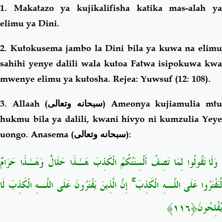
1. Makatazo ya kujikalifisha katika mas-alah ya
elimu ya Dini.
2. Kutokusema jambo la Dini bila ya kuwa na elimu
sahihi yenye dalili wala kutoa Fatwa isipokuwa kwa
mwenye elimu ya kutosha. Rejea: Yuwsuf (12: 108).
3. Allaah (
وتعالى
سبحانه
) Ameonya kujiamulia mt
hukmu bila ya dalili, kwani hivyo ni kumzulia Yeye
uongo. Anasema (
سبحانه وتعالى
):
وَلَا تَقُولُوا لِمَا تَصِفُ أَلْسِنَتُكُمُ الْكَذِبَ هَـٰذَا حَلَالٌ وَهَـٰذَا حَرَامٌ
لِّتَفْتَرُوا عَلَى اللَّـهِ الْكَذِبَ ۚ إِنَّ الَّذِينَ يَفْتَرُونَ عَلَى اللَّـهِ الْكَذِبَ لَا
يُفْلِحُونَ﴿١١٦﴾