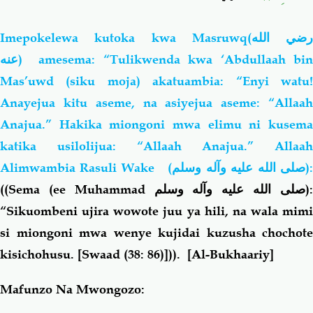
Imepokelewa kutoka kwa Masruwq
(رضي الله
عنه)
amesema: “Tulikwenda kwa ‘Abdullaah bin
Mas’uwd (siku moja) akatuambia: “Enyi watu!
Anayejua kitu aseme, na asiyejua aseme: “Allaah
Anajua.” Hakika miongoni mwa elimu ni kusema
katika usilolijua: “Allaah Anajua.” Allaah
Alimwambia Rasuli Wake (
صلى الله عليه وآله وسلم
)
((Sema (ee Muhammad
صلى الله عليه وآله وسلم
)
“Sikuombeni ujira wowote juu ya hili, na wala mimi
si miongoni mwa wenye kujidai kuzusha chochote
kisichohusu.
[Swaad (38: 86)]
))
.
[Al-Bukhaariy]
Mafunzo Na Mwongozo: