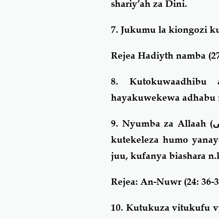
shariy’ah za Dini.
7. Jukumu la kiongozi 
Rejea Hadiyth namba (
8. Kutokuwaadhibu
hayakuwekewa adhabu ma
9. Nyumba za Allaah (
ى
kutekeleza humo yanay
juu, kufanya biashara n.
Rejea: An-Nuwr (24: 36-3
10. Kutukuza vitukufu v