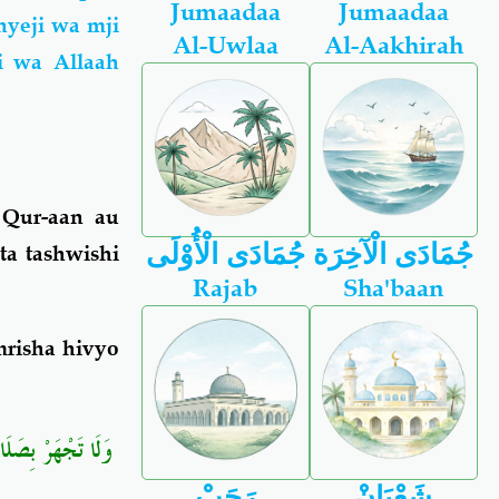
Jumaadaa
Jumaadaa
yeji wa mji
Al-Uwlaa
Al-Aakhirah
i wa Allaah
 Qur-aan au
جُمَادَى الْآخِرَة
جُمَادَى الْأُوْلَى
ta tashwishi
Rajab
Sha'baan
mrisha hivyo
وَلَا تَجْهَرْ بِصَلَا
شَعْبَانْ
رَجَبْ