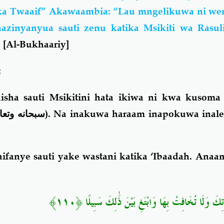
a Twaaif” Akawaambia: “Lau mngelikuwa ni wen
azinyanyua sauti zenu katika Msikiti wa Rasul
”
[Al-Bukhaariy]
:
isha sauti Msikitini hata ikiwa ni kwa kusoma
سبحانه وتعا
). Na inakuwa haraam inapokuwa inale
ifanye sauti yake wastani katika ‘Ibaadah. Anaa
﴿١١٠﴾
تِكَ وَلَا تُخَافِتْ بِهَا وَابْتَغِ بَيْنَ ذَٰلِكَ سَبِيلًا