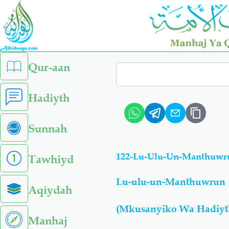
Skip
to
main
content
left
Qur-aan
Search
sidebar
menu
Hadiyth
Sunnah
122-Lu-Ulu-Un-Manthuwru
Tawhiyd
Lu-ulu-un-Manthuwrun
Aqiydah
(Mkusanyiko Wa Hadiyt
Manhaj