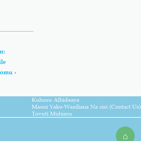
n:
le
Thomu
›
Kuhusu Alhidaaya
Maoni Yako-Wasiliana Na sisi (Contact Us)
Tovuti Muhimu
⌂