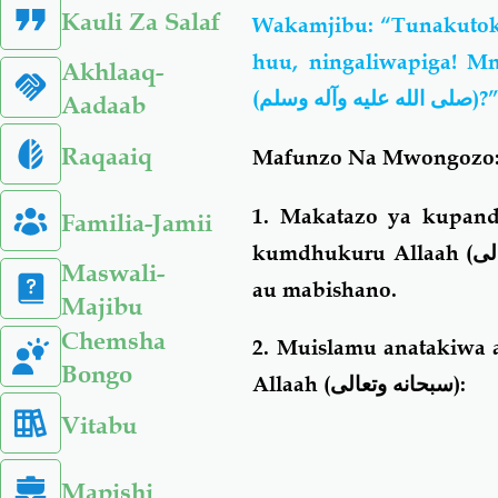
Kauli Za Salaf
Wakamjibu: “Tunakutok
huu, ningaliwapiga! Mn
Akhlaaq-
(
صلى الله عليه وآله وسلم
)?
Aadaab
Raqaaiq
Mafunzo Na Mwongozo
1. Makatazo ya kupand
Familia-Jamii
kumdhukuru Allaah (
لى
Maswali-
au mabishano.
Majibu
Chemsha
2. Muislamu anatakiwa a
Bongo
Allaah (
سبحانه وتعالى
):
Vitabu
Mapishi