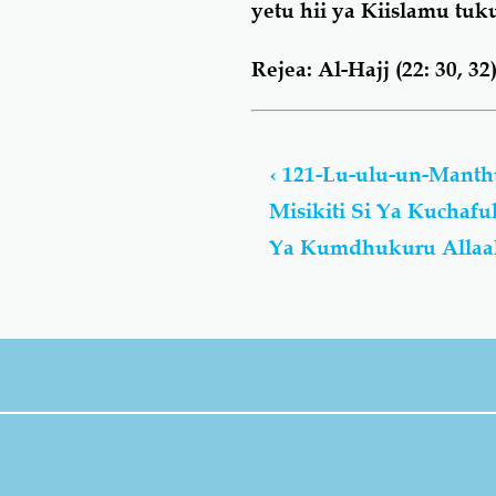
yetu hii ya Kiislamu tuk
Rejea: Al-Hajj (22: 30, 32)
Book
traversal
‹
121-Lu-ulu-un-Manth
links
Misikiti Si Ya Kuchafu
for
Lu-
Ya Kumdhukuru Allaa
ulu-
un-
Manthuwrun
-
لُؤْلُؤ
مَّنثُور