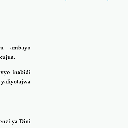
vu ambayo
kujua.
hivyo inabidi
yaliyotajwa
enzi ya Dini