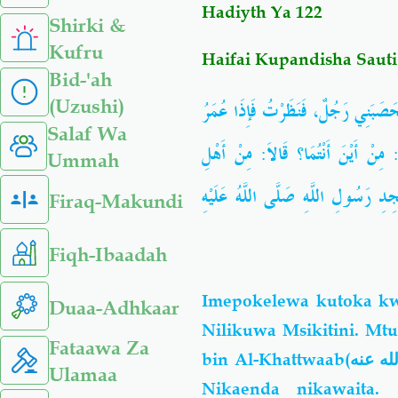
Hadiyth Ya 122
Shirki &
Kufru
Haifai Kupandisha Saut
Bid-'ah
(Uzushi)
َبَنِي رَجُلٌ، فَنَظَرْتُ فَإِذَا عُمَرُ
Salaf Wa
نْ أَيْنَ أَنْتُمَا؟ قَالاَ: مِنْ أَهْلِ
Ummah
ِدِ رَسُولِ اللَّهِ صَلَّى اللَّهُ عَلَيْهِ
Firaq-Makundi
Fiqh-Ibaadah
Imepokelewa kutoka kw
Duaa-Adhkaar
Nilikuwa Msikitini. Mt
Fataawa Za
bin Al-Khattwaab
Ulamaa
Nikaenda nikawaita.