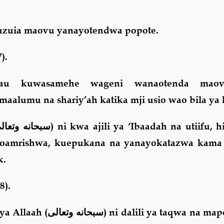
kuzuia maovu yanayotendwa popote.
27).
 au kuwasamehe wageni wanaotenda mao
alumu na shariy’ah katika mji usio wao bila ya 
سبحانه وتعال
) ni kwa ajili ya ‘Ibaadah na utiifu, 
oamrishwa, kuepukana na yanayokatazwa kama 
k.
8).
ya Allaah (
سبحانه وتعالى
) ni dalili ya taqwa na map