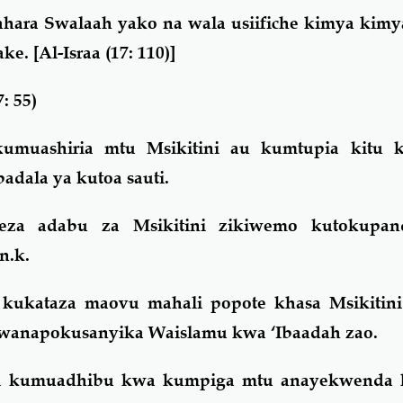
hara Swalaah yako na wala usiifiche kimya kimya
ake.
[Al-Israa (17: 110)]
: 55)
kumuashiria mtu Msikitini au kumtupia kitu k
dala ya kutoa sauti.
eza adabu za Msikitini zikiwemo kutokupand
n.k.
kukataza maovu mahali popote khasa Msikitin
 wanapokusanyika Waislamu kwa ‘Ibaadah zao.
ozi kumuadhibu kwa kumpiga mtu anayekwenda