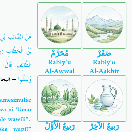
عَنْ السَّائِبِ بْنِ
بْنُ الْخَطَّابِ (رض
صَفَرْ
مُحَرَّمْ
Rabiy’u
Rabiy'u
الطَّائِفِ. قَالَ: لَ
Al-Awwal
Al-Aakhir
وَسَلَّمَ!
البخاري
amesimulia:
uwa ni ‘Umar
le wawili”.
رَبيعُ الآخِرْ
رَبيعُ الْأَوًّلْ
oka wapi?”