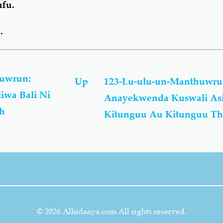
ufu.
.
uwrun:
Up
123-Lu-ulu-un-Manthuwru
liwa Bali Ni
Anayekwenda Kuswali Asi
h
Kitunguu Au Kitunguu 
© 2026 Alhidaaya.com All rights reserved.