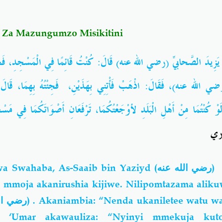
i Za Mazungumzo Misikitini
 يَزِيدَ الصَّحابيِّ (رضي الله عنه) قَالَ: كُنْتُ قَائِمًا فِي الْمَسْجِدِ، فَحَص
ي الله عنه)، فَقَالَ: اذْهَبْ فَأْتِنِي بِهَذَيْنِ، فَجِئْتُهُ بِهِمَا، قَالَ: مِ
وْ كُنْتُمَا مِنْ أَهْلِ الْبَلَدِ لأوْجَعْتُكُمَا، تَرْفَعَانِ أَصْوَاتَكُمَا فِي مَسْج
- 
a Swahaba, As-Saaib bin Yaziyd
(رضي الله عنه)
u mmoja akanirushia kijiwe. Nilipomtazama alik
(رضي الله عنه)
. Akaniambia: “Nenda ukaniletee watu wa
 ‘Umar akawauliza: “Nyinyi mmekuja kut