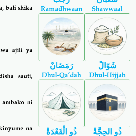
, bali shika
Ramadhwaan
Shawwaal
wa ajili ya
شَوّالْ
رَمَضَانْ
Dhul-Qa’dah
Dhul-Hijjah
isha sauti,
i ambako ni
 kinyume na
ذُو الحِجَّةْ
ذُو الْقَعْدَةْ