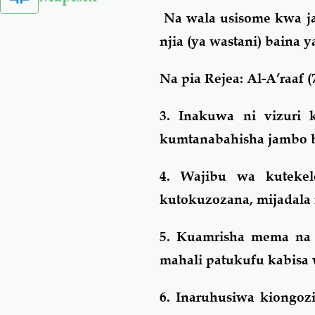
Na wala usisome kwa ja
njia (ya wastani) baina y
Na pia Rejea: Al-A’raaf (7
3. Inakuwa ni vizuri 
kumtanabahisha jambo ba
4. Wajibu wa kutekel
kutokuzozana, mijadala 
5. Kuamrisha mema na 
mahali patukufu kabisa
6. Inaruhusiwa kiong