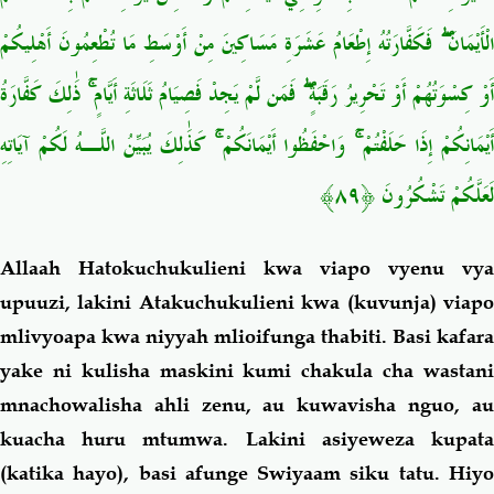
الْأَيْمَانَ ۖ فَكَفَّارَتُهُ إِطْعَامُ عَشَرَةِ مَسَاكِينَ مِنْ أَوْسَطِ مَا تُطْعِمُونَ أَهْلِيكُمْ
أَوْ كِسْوَتُهُمْ أَوْ تَحْرِيرُ رَقَبَةٍ ۖ فَمَن لَّمْ يَجِدْ فَصِيَامُ ثَلَاثَةِ أَيَّامٍ ۚ ذَٰلِكَ كَفَّارَةُ
أَيْمَانِكُمْ إِذَا حَلَفْتُمْ ۚ وَاحْفَظُوا أَيْمَانَكُمْ ۚ كَذَٰلِكَ يُبَيِّنُ اللَّـهُ لَكُمْ آيَاتِهِ
لَعَلَّكُمْ تَشْكُرُونَ ﴿٨٩﴾
Allaah Hatokuchukulieni kwa viapo vyenu vya
upuuzi, lakini Atakuchukulieni kwa (kuvunja) viapo
mlivyoapa kwa niyyah mlioifunga thabiti. Basi kafara
yake ni kulisha maskini kumi chakula cha wastani
mnachowalisha ahli zenu, au kuwavisha nguo, au
kuacha huru mtumwa. Lakini asiyeweza kupata
(katika hayo), basi afunge Swiyaam siku tatu. Hiyo