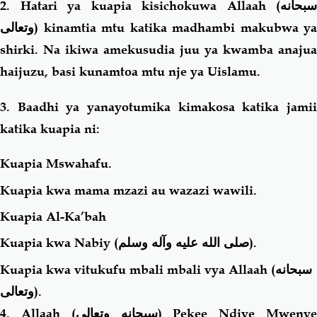
2. Hatari ya kuapia kisichokuwa Allaah (
سبحانه
وتعالى
) kinamtia mtu katika madhambi makubwa ya
shirki. Na ikiwa amekusudia juu ya kwamba anajua
haijuzu, basi kunamtoa mtu nje ya Uislamu.
3. Baadhi ya yanayotumika kimakosa katika jamii
katika kuapia ni:
Kuapia Mswahafu.
Kuapia kwa mama mzazi au wazazi wawili.
Kuapia Al-Ka’bah
Kuapia kwa Nabiy (
صلى الله عليه وآله وسلم
).
Kuapia kwa vitukufu mbali mbali vya Allaah (
سبحانه
وتعالى
).
4. Allaah (
سبحانه وتعالى
) Pekee Ndiye Mweny