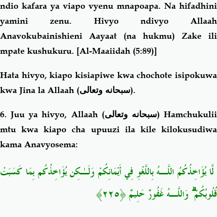
ndio kafara ya viapo vyenu mnapoapa. Na hifadhini
yamini zenu. Hivyo ndivyo Allaah
Anavokubainishieni Aayaat (na hukmu) Zake ili
mpate kushukuru
. [Al-Maaiidah (5:89)]
Hata hivyo, kiapo kisiapiwe kwa chochote isipokuwa
kwa Jina la Allaah (
سبحانه وتعالى
).
6. Juu ya hivyo, Allaah (
سبحانه وتعالى
) Hamchukuli
mtu kwa kiapo cha upuuzi ila kile kilokusudiwa
kama Anavyosema:
لَّا يُؤَاخِذُكُمُ اللَّـهُ بِاللَّغْوِ فِي أَيْمَانِكُمْ وَلَـٰكِن يُؤَاخِذُكُم بِمَا كَسَبَتْ
قُلُوبُكُمْ ۗ وَاللَّـهُ غَفُورٌ حَلِيمٌ ﴿٢٢٥﴾