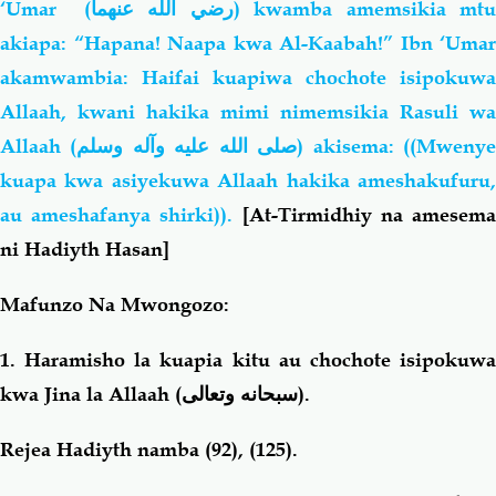
‘Umar
(رضي الله عنهما)
kwamba amemsikia mt
akiapa: “Hapana! Naapa kwa Al-Kaabah!” Ibn ‘Umar
akamwambia: Haifai kuapiwa chochote isipokuwa
Allaah, kwani hakika mimi nimemsikia Rasuli wa
Allaah (
صلى الله عليه وآله وسلم
) akisema: ((Mweny
kuapa kwa asiyekuwa Allaah hakika ameshakufuru,
au ameshafanya shirki)).
[At-Tirmidhiy na amesem
ni Hadiyth Hasan]
Mafunzo Na Mwongozo:
1. Haramisho la kuapia kitu au chochote isipokuwa
kwa Jina la Allaah (
سبحانه وتعالى
).
Rejea Hadiyth namba (92), (125).