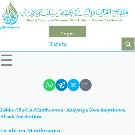
Skip
to
main
content
Log in
Search
left
☰
sidebar
menu
Qur-aan
Hadiyth
Sunnah
Tawhiyd
124-Lu-Ulu-Un-Manthuwrun: Anayeapa Kwa Asiyekuwa
Aqiydah
Manhaj
Allaah Amekufuru
Lu-ulu-un-Manthuwrun
Shirki & Kufru
Bid-'ah (Uzushi)