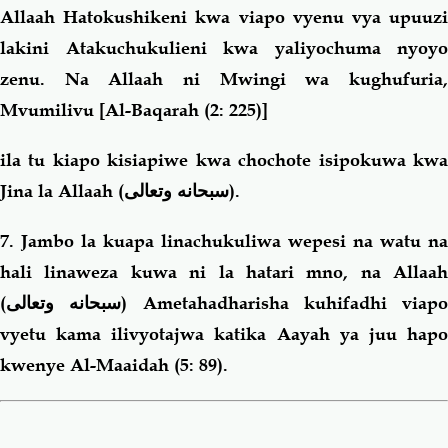
Allaah Hatokushikeni kwa viapo vyenu vya upuuzi
lakini Atakuchukulieni kwa yaliyochuma nyoyo
zenu. Na Allaah ni Mwingi wa kughufuria,
Mvumilivu
[Al-Baqarah (2: 225)]
ila tu kiapo kisiapiwe kwa chochote isipokuwa kwa
Jina la Allaah (
سبحانه وتعالى
).
7. Jambo la kuapa linachukuliwa wepesi na watu na
hali linaweza kuwa ni la hatari mno, na Allaah
(
سبحانه وتعالى
) Ametahadharisha kuhifadhi viapo
vyetu kama ilivyotajwa katika Aayah ya juu hapo
kwenye Al-Maaidah (5: 89).
Book
traversal