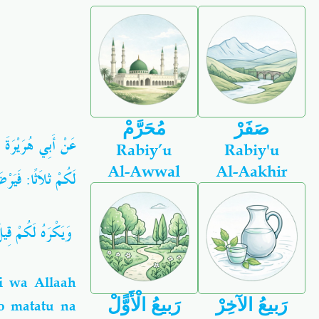
صَفَرْ
مُحَرَّمْ
عَنْ أَبِي هُرَيْرَةَ
Rabiy’u
Rabiy'u
Al-Awwal
Al-Aakhir
لَكُمْ ثلاَثًا: فَيَرْ،
وَيَكْرَهُ لَكُمْ قِيل
 wa Allaah
رَبيعُ الآخِرْ
رَبيعُ الْأَوًّلْ
o matatu na