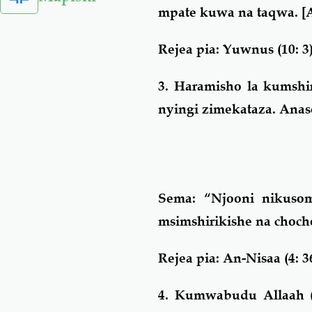
mpate kuwa na taqwa.
[A
Rejea pia: Yuwnus (10: 3)
3. Haramisho la kumshir
nyingi zimekataza. Anas
Sema: “Njooni nikuso
msimshirikishe na choch
Rejea pia: An-Nisaa (4: 36
4. Kumwabudu Allaah 