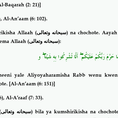
l-Baqarah (2: 21)]
, Al-An’aam (6: 102).
ikisha Allaah (
سبحانه وتعالى
) na chochote. Aayah
ema Allaah (
سبحانه وتعالى
):
مَا حَرَّمَ رَبُّكُمْ عَلَيْكُمْ ۖ أَلَّا تُشْرِكُوا بِهِ شَيْئًا ۖ و
meeni yale Aliyoyaharamisha Rabb wenu kwe
ote.
[A
l-An’aam (6: 151)]
), Al-A’raaf (7: 33).
(
سبحانه وتعالى
) bila ya kumshirikisha na chocho