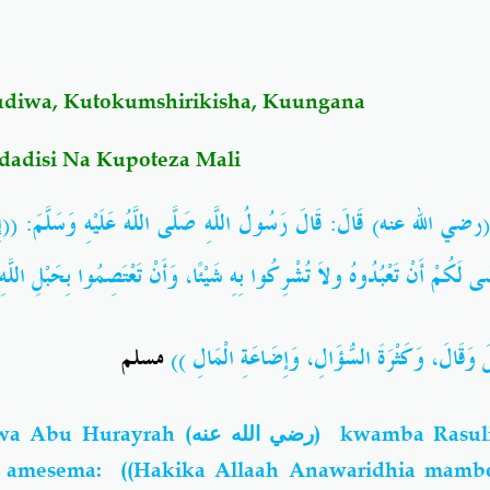
udiwa, Kutokumshirikisha, Kuungana
adisi Na Kupoteza Mali
 (رضي الله عنه) قَالَ: قَالَ رَسُولُ اللَّهِ صَلَّى اللَّهُ عَلَيْهِ وَسَلَّمَ: ((إِنَّ
ضَى لَكُمْ أَنْ تَعْبُدُوهُ ولاَ تُشْرِكُوا بِهِ شَيْئًا، وَأَنْ تَعْتَصِمُوا بِحَبْلِ اللَّه
مسلم
))
َ وَقَالَ، وَكَثْرَةَ السُّؤَالِ، وَإِضَاعَةِ الْمَالِ
wa Abu Hurayrah (
رضي الله عنه
) kwamba Rasuli
) amesema: ((Hakika Allaah Anawaridhia mamb