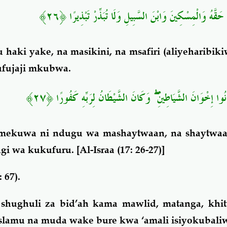
َقَّهُ وَالْمِسْكِينَ وَابْنَ السَّبِيلِ وَلَا تُبَذِّرْ تَبْذِيرًا ﴿٢٦
haki yake, na masikini, na msafiri (aliyeharibiki
 ufujaji mkubwa.
َانُوا إِخْوَانَ الشَّيَاطِينِ ۖ وَكَانَ الشَّيْطَانُ لِرَبِّهِ كَفُورًا ﴿٢٧
amekuwa ni ndugu wa mashaytwaan, na shaytw
gi wa kukufuru.
[Al-Israa (17: 26-27)]
 67).
 shughuli za bid’ah kama mawlid, matanga, khit
slamu na muda wake bure kwa ‘amali isiyokubal