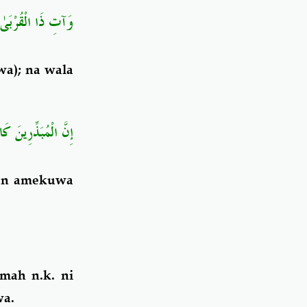
وَآتِ ذَا الْقُرْبَىٰ ح﴾
wa); na wala
إِنَّ الْمُبَذِّرِينَ ك﴾
aan amekuwa
mah n.k. ni
iwa.