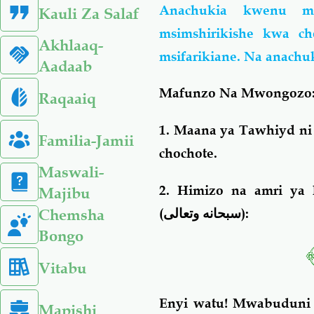
Anachukia kwenu m
Kauli Za Salaf
msimshirikishe kwa c
Akhlaaq-
msifarikiane. Na anachu
Aadaab
Mafunzo Na Mwongozo
Raqaaiq
1. Maana ya Tawhiyd n
Familia-Jamii
chochote.
Maswali-
2. Himizo na amri ya
Majibu
Chemsha
(
سبحانه وتعالى
):
Bongo
Vitabu
Enyi watu! Mwabuduni
Mapishi