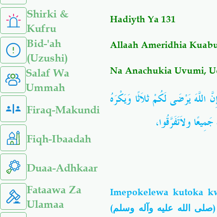
Shirki &
Hadiyth Ya 131
Kufru
Bid-'ah
Allaah Ameridhia Kuab
(Uzushi)
Na Anachukia Uvumi, Ud
Salaf Wa
Ummah
 اللَّهَ يَرْضَى لَكُمْ ثلاَثًا وَيَكْرَهُ
Firaq-Makundi
ِ جَمِيعًا ولاَتَفَرَّقُوا
Fiqh-Ibaadah
Duaa-Adhkaar
Fataawa Za
Imepokelewa kutoka k
Ulamaa
(
صلى الله عليه وآله وسلم