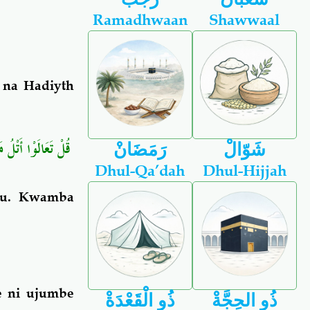
Ramadhwaan
Shawwaal
 na Hadiyth
قُلْ تَعَالَوْا أَتْلُ 
شَوّالْ
رَمَضَانْ
Dhul-Qa’dah
Dhul-Hijjah
nu. Kwamba
te ni ujumbe
ذُو الحِجَّةْ
ذُو الْقَعْدَةْ