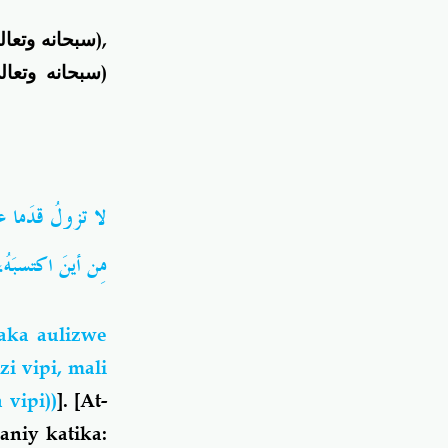
سبحانه وتعال
),
سبحانه وتعال
)
لا تزولُ قدَما عب
مِن أينَ اكتسبَ))
ka aulizwe
i vipi, mali
vipi))
]. [At-
aniy katika: