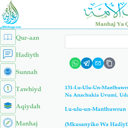
Skip
to
main
content
left
Qur-aan
Search
sidebar
menu
Hadiyth
Sunnah
131-Lu-Ulu-Un-Manthuwru
Tawhiyd
Na Anachukia Uvumi, Uda
Aqiydah
Lu-ulu-un-Manthuwrun
Manhaj
(Mkusanyiko Wa Hadiyt