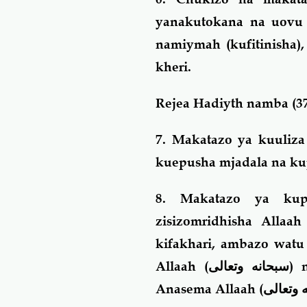
yanakutokana na uovu 
namiymah (kufitinisha),
kheri.
Rejea Hadiyth namba (37
7. Makatazo ya kuuliza
kuepusha mjadala na k
8. Makatazo ya kupo
zisizomridhisha Allaah
kifakhari, ambazo watu
Allaah (
سبحانه وتعالى
) 
Anasema Allaah (
 وتعالى