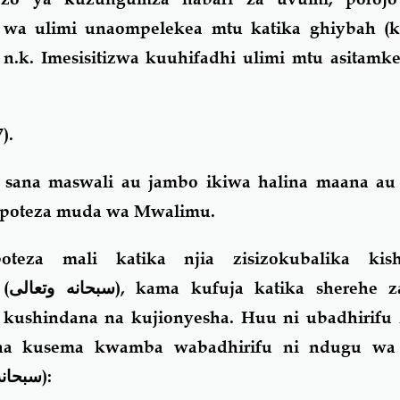
wa ulimi unaompelekea mtu katika ghiybah (k
 n.k. Imesisitizwa kuuhifadhi ulimi mtu asitamke
).
 sana maswali au jambo ikiwa halina maana au h
upoteza muda wa Mwalimu.
teza mali katika njia zisizokubalika kish
 (
سبحانه وتعالى
), kama kufuja katika sherehe z
 kushindana na kujionyesha. Huu ni ubadhirifu 
na kusema kwamba wabadhirifu ni ndugu wa 
سبحانه
):