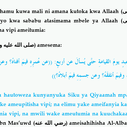
ahamu kuwa mali ni amana kutoka kwa Allaah (
ى
ovyo kwa sababu atasimama mbele ya Allaah (
ى
 na vipi ameitumia:
صلى الله عليه و
) amesema:
دٍ يومَ القيامةِ حتَّى يُسألَ عن أربعٍ: ((عن عُمرِهِ فيمَ أفناهُ؟ وعن
هُ، وفيمَ أنفقَهُ؟ وعن جسمِهِ فيمَ أبلاهُ؟
 hautoweza kunyanyuka Siku ya Qiyaamah mpa
ameupitisha vipi; na elimu yake ameifanyia kaz
mia vipi, na mwili wake ameutumia na kuuchakaa 
Ibn Mas’uwd (
رضي الله عنه
) ameisahihisha Al-Alba