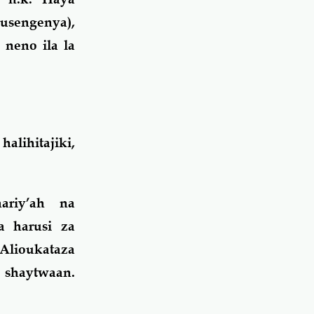
usengenya),
 neno ila la
alihitajiki,
ariy’ah na
a harusi za
Alioukataza
shaytwaan.