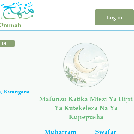
Log in
a, Kuungana
Mafunzo Katika Miezi Ya Hijri
Ya Kutekeleza Na Ya
Kujiepusha
Muharram
Swafar