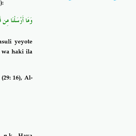
س
):
وَمَا أَرْسَلْنَا مِن قَ﴾
asuli yeyote
wa haki ila
(29: 16), Al-
 n.k. Haya