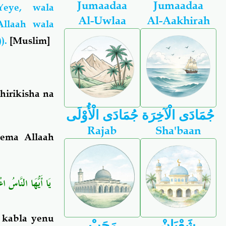
Jumaadaa
Jumaadaa
eye, wala
Al-Uwlaa
Al-Aakhirah
llaah wala
).
[Muslim]
hirikisha na
جُمَادَى الْآخِرَة
جُمَادَى الْأُوْلَى
Rajab
Sha'baan
sema Allaah
يَا أَيُّهَا النَّاسُ ﴾
kabla yenu
شَعْبَانْ
رَجَبْ