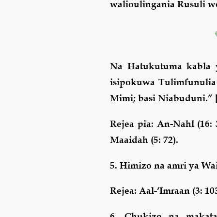
walioulingania Rusuli 
Na Hatukutuma kabla
isipokuwa Tulimfunuli
Mimi; basi Niabuduni.”
Rejea pia: An-Nahl (16: 36
Maaidah (5: 72).
5. Himizo na amri ya Wa
Rejea: Aal-‘Imraan (3: 103
6. Chukizo na makat