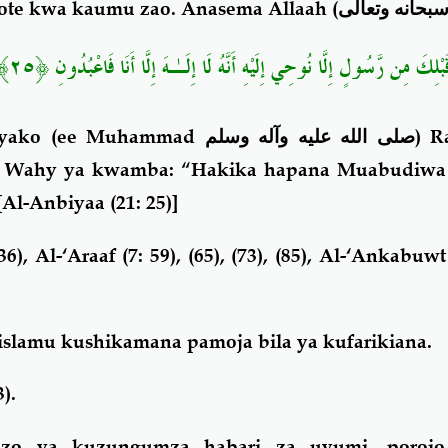
wote kwa kaumu zao. Anasema Allaah (
بحانه وتعالى
بْلِكَ مِن رَّسُولٍ إِلَّا نُوحِي إِلَيْهِ أَنَّهُ لَا إِلَـٰهَ إِلَّا أَنَا فَاعْبُدُونِ ﴿٢٥
 yako (ee Muhammad
صلى الله عليه وآله وسلم
) R
a Wahy ya kwamba: “Hakika hapana Muabudiwa 
[Al-Anbiyaa (21: 25)]
), Al-‘Araaf (7: 59), (65), (73), (85), Al-‘Ankabuwt 
islamu kushikamana pamoja bila ya kufarikiana.
).
azo ya kuzungumza habari za uvumi, porojo