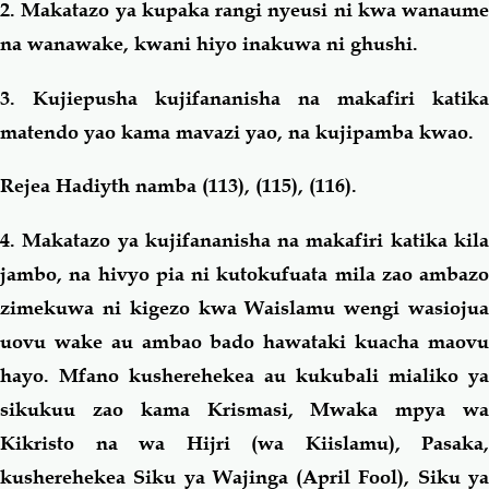
2. Makatazo ya kupaka rangi nyeusi ni kwa wanaume
na wanawake, kwani hiyo inakuwa ni ghushi.
3. Kujiepusha kujifananisha na makafiri katika
matendo yao kama mavazi yao, na kujipamba kwao.
Rejea Hadiyth namba (113), (115), (116).
4. Makatazo ya kujifananisha na makafiri katika kila
jambo, na hivyo pia ni kutokufuata mila zao ambazo
zimekuwa ni kigezo kwa Waislamu wengi wasiojua
uovu wake au ambao bado hawataki kuacha maovu
hayo. Mfano kusherehekea au kukubali mialiko ya
sikukuu zao kama Krismasi, Mwaka mpya wa
Kikristo na wa Hijri (wa Kiislamu), Pasaka,
kusherehekea Siku ya Wajinga (April Fool), Siku ya