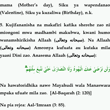
mama (Mother’s day), Siku ya wapendanao
(Valentine), Siku ya kuzaliwa (Birthday), n.k.
5. Kujifananisha na makafiri katika sherehe zao ni
miongoni mwa madhambi makubwa, kwani humo
wanamshirikisha Allaah (
سبحانه وتعالى
). Na Allaa
(
سبحانه وتعالى
) Ameonya kufuata au kutaka mil
yaani Dini zao. Anasema Allaah (
سبحانه وتعالى
):
وَلَن تَرْضَىٰ عَنكَ الْيَهُودُ وَلَا النَّصَارَىٰ حَتَّىٰ تَتَّبِعَ مِلَّتَهُمْ ۗ
Na hawatoridhika nawe Mayahudi wala Manaswara
mpaka ufuate mila zao
. [Al-Baqarah (2: 120)]
Na pia rejea: Aal-'Imraan (3: 85).