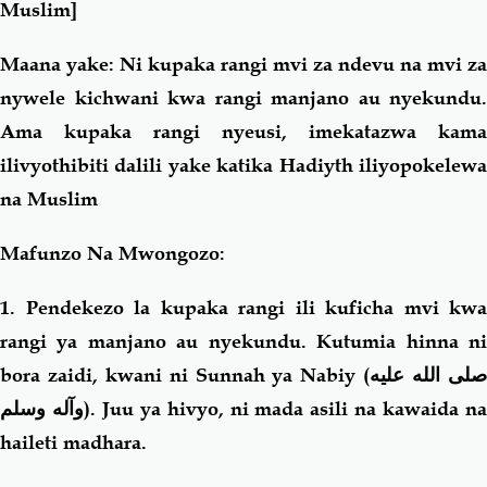
Muslim]
Maana yake: Ni kupaka rangi mvi za ndevu na mvi za
nywele kichwani kwa rangi manjano au nyekundu.
Ama kupaka rangi nyeusi, imekatazwa kama
ilivyothibiti dalili yake katika Hadiyth iliyopokelewa
na Muslim
Mafunzo Na Mwongozo:
1. Pendekezo la kupaka rangi ili kuficha mvi kwa
rangi ya manjano au nyekundu. Kutumia hinna ni
bora zaidi, kwani ni Sunnah ya Nabiy (
لى الله عليه
وآله وسلم
). Juu ya hivyo, ni mada asili na kawaida n
haileti madhara.