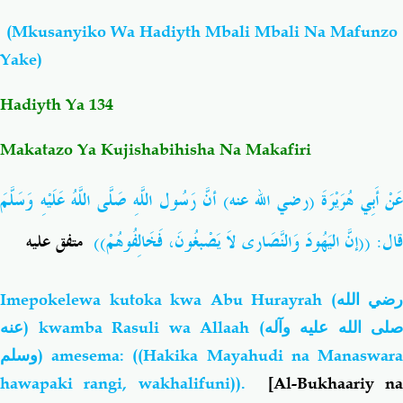
(Mkusanyiko Wa Hadiyth Mbali Mbali Na Mafunzo
Salaf Wa Ummah
Firaq-Makundi
Yake)
Fiqh-Ibaadah
Duaa-Adhkaar
Hadiyth Ya 134
Makatazo Ya Kujishabihisha Na Makafiri
Fataawa Za Ulamaa
Kauli Za Salaf
عَنْ أَبِي هُرَيْرَةَ (رضي الله عنه) أنَّ رَسُول اللَّهِ صَلَّى اللَّهُ عَلَيْهِ وَسَلَّمَ
Akhlaaq-Aadaab
Raqaaiq
قال: ((إنَّ اليَهُودَ وَالنَّصَارى
لاَ يَصْبغُونَ،
فَخَالِفُوهُمْ))
متفق عليه
Familia-Jamii
Maswali-Majibu
Imepokelewa kutoka kwa Abu Hurayrah (
رضي الله
Chemsha Bongo
Vitabu
عنه
) kwamba Rasuli wa Allaah (
صلى الله عليه وآله
وسلم
) amesema: ((Hakika Mayahudi na Manaswara
Mapishi
hawapaki rangi, wakhalifuni)).
[Al-Bukhaariy n