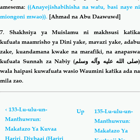
amesema:
((Anayejishabihisha na watu, basi naye n
miongoni mwao)).
[Ahmad na Abu Daawuwd]
7. Shakhsiya ya Muislamu ni makhsusi katika
kufuata maamrisho ya Dini yake, mavazi yake, adabu
zake, kuandamana kwake na marafiki, na anapaswa
kufuata Sunnah za Nabiy (
صلى الله عليه وآله وسلم
)
wala haipasi kuwafuata wasio Waumini katika ada na
mila zao.
Book
traversal
links
‹
133-Lu-ulu-un-
Up
135-Lu-ulu-un-
for
Manthuwrun:
Manthuwrun:
Lu-
Makatazo Ya Kuvaa
ulu-
Makatazo Ya
un-
Hariri, Diybaaj (Hariri