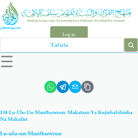
Skip
to
main
content
Log in
Search
left
☰
sidebar
menu
Qur-aan
Hadiyth
Sunnah
Tawhiyd
134-Lu-Ulu-Un-Manthuwrun: Makatazo Ya Kujishabihisha
Aqiydah
Manhaj
Na Makafiri
Lu-ulu-un-Manthuwrun
Shirki & Kufru
Bid-'ah (Uzushi)