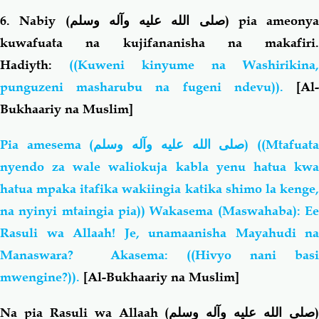
6. Nabiy (
صلى الله عليه وآله وسلم
) pia ameonya
kuwafuata na kujifananisha na makafiri.
Hadiyth:
((Kuweni kinyume na Washirikina,
punguzeni masharubu na fugeni ndevu)).
[Al
Bukhaariy na Muslim]
Pia amesema (
صلى الله عليه وآله وسلم
) ((Mtafuat
nyendo za wale waliokuja kabla yenu hatua kwa
hatua mpaka itafika wakiingia katika shimo la kenge,
na nyinyi mtaingia pia)) Wakasema (Maswahaba): Ee
Rasuli wa Allaah! Je, unamaanisha Mayahudi na
Manaswara? Akasema: ((Hivyo nani basi
mwengine?)).
[Al-Bukhaariy na Muslim]
Na pia Rasuli wa Allaah (
صلى الله عليه وآله وسلم