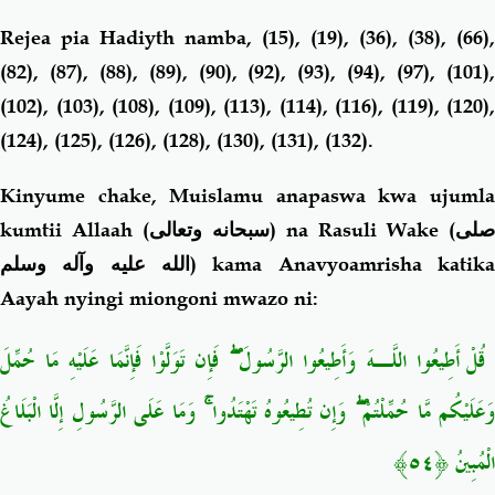
Rejea pia Hadiyth namba, (15), (19), (36), (38), (66),
(82), (87), (88), (89), (90), (92), (93), (94), (97), (101),
(102), (103), (108), (109), (113), (114), (116), (119), (120),
(124), (125), (126), (128), (130), (131), (132).
Kinyume chake, Muislamu anapaswa kwa ujumla
kumtii Allaah (
سبحانه وتعالى
) na Rasuli Wake (
صلى
الله عليه وآله وسلم
) kama Anavyoamrisha katika
Aayah nyingi miongoni mwazo ni:
قُلْ أَطِيعُوا اللَّـهَ وَأَطِيعُوا الرَّسُولَ ۖ فَإِن تَوَلَّوْا فَإِنَّمَا عَلَيْهِ مَا حُمِّلَ
َعَلَيْكُم مَّا حُمِّلْتُمْ ۖ وَإِن تُطِيعُوهُ
تَهْتَدُوا ۚ وَمَا عَلَى الرَّسُولِ إِلَّا الْبَلَاغُ
الْمُبِينُ ﴿٥٤﴾