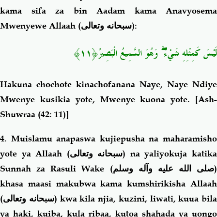
kama sifa za bin Aadam kama Anavyosema
Mwenyewe Allaah (
سبحانه وتعالى
):
﴿١١﴾
وَهُوَ السَّمِيعُ الْبَصِيرُ
ۖ
لَيْسَ كَمِثْلِهِ شَيْءٌ
Hakuna chochote kinachofanana Naye, Naye Ndiye
Mwenye kusikia yote, Mwenye kuona yote.
[Ash
Shuwraa (42: 11)]
4. Muislamu anapaswa kujiepusha na maharamisho
yote ya Allaah (
سبحانه وتعالى
) na yaliyokuja katik
Sunnah za Rasuli Wake (
صلى الله عليه وآله وسلم
)
khasa maasi makubwa kama kumshirikisha Allaah
(
سبحانه وتعالى
) kwa kila njia, kuzini, liwati, kuua bila
ya haki, kuiba, kula ribaa, kutoa shahada ya uongo