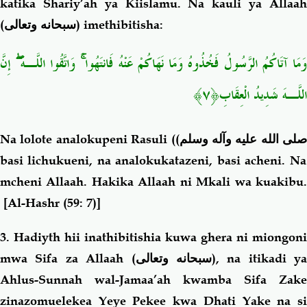
katika Shariy’ah ya Kiislamu. Na kauli ya Allaah
(
سبحانه وتعالى
) imethibitisha:
وَمَا آتَاكُمُ الرَّسُولُ فَخُذُوهُ وَمَا نَهَاكُمْ عَنْهُ فَانتَهُوا ۚ وَاتَّقُوا اللَّـهَ ۖ إِنَّ
اللَّـهَ شَدِيدُ الْعِقَابِ﴿٧﴾
Na lolote analokupeni Rasuli (
(صلى الله عليه وآله وسلم
basi lichukueni, na analokukatazeni, basi acheni. Na
mcheni Allaah. Hakika Allaah ni Mkali wa kuakibu.
[Al-Hashr (59: 7)]
3. Hadiyth hii inathibitishia kuwa ghera ni miongoni
mwa Sifa za Allaah (
سبحانه وتعالى
), na itikadi ya
Ahlus-Sunnah wal-Jamaa’ah kwamba Sifa Zake
zinazomuelekea Yeye Pekee kwa Dhati Yake na si