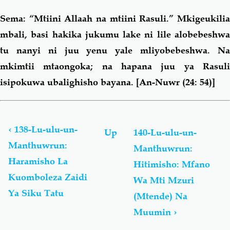
Sema: “Mtiini Allaah na mtiini Rasuli.” Mkigeukilia
mbali, basi hakika jukumu lake ni lile alobebeshwa
tu nanyi ni juu yenu yale mliyobebeshwa. Na
mkimtii mtaongoka; na hapana juu ya Rasuli
isipokuwa ubalighisho bayana.
[An-Nuwr (24: 54)]
Book
traversal
links
‹
138-Lu-ulu-un-
Up
140-Lu-ulu-un-
for
Manthuwrun:
Manthuwrun:
Lu-
Haramisho La
ulu-
Hitimisho: Mfano
un-
Kuomboleza Zaidi
Wa Mti Mzuri
Manthuwrun
Ya Siku Tatu
(Mtende) Na
-
لُؤْلُؤ
Muumin
›
مَّنثُور