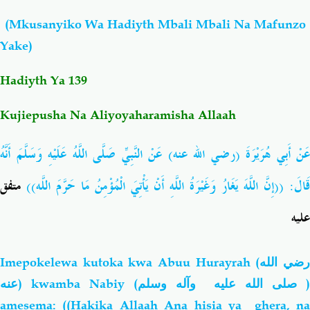
(Mkusanyiko Wa Hadiyth Mbali Mbali Na Mafunzo
Salaf Wa Ummah
Firaq-Makundi
Yake)
Fiqh-Ibaadah
Duaa-Adhkaar
Hadiyth Ya 139
Kujiepusha Na Aliyoyaharamisha Allaah
Fataawa Za Ulamaa
Kauli Za Salaf
عَنْ أَبِي هُرَيْرَةَ (رضي الله عنه) عَنْ النَّبِيِّ صَلَّى اللَّهُ عَلَيْهِ وَسَلَّمَ أَنَّهُ
Akhlaaq-Aadaab
Raqaaiq
قَالَ: ((إِنَّ
اللَّهَ يَغَارُ وَغَيْرَةُ اللَّهِ أَنْ يَأْتِيَ الْمُؤْمِنُ مَا حَرَّمَ
اللَّه))
متفق
Familia-Jamii
Maswali-Majibu
عليه
Chemsha Bongo
Vitabu
Imepokelewa kutoka kwa Abuu Hurayrah (
ضي الله
عنه
) kwamba Nabiy (
صلى الله عليه وآله وسلم
)
Mapishi
amesema: ((Hakika Allaah Ana hisia ya ghera, na