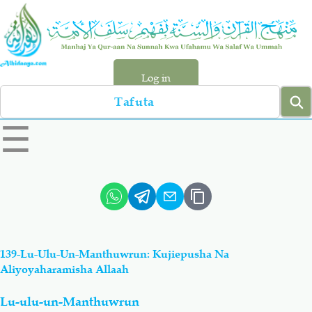
Skip
to
main
content
Log in
Search
left
☰
sidebar
menu
Qur-aan
Hadiyth
Sunnah
Tawhiyd
139-Lu-Ulu-Un-Manthuwrun: Kujiepusha Na
Aqiydah
Manhaj
Aliyoyaharamisha Allaah
Lu-ulu-un-Manthuwrun
Shirki & Kufru
Bid-'ah (Uzushi)