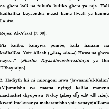
na ghera kali na tukufu kuliko ghera ya mja. Hali
kadhalika kuyaendea maasi kama liwati ya kaumu
Luutw.
Rejea: Al-A’raaf (7: 80).
Pia kuiba, kunywa pombe, kula haraam na
kadhalika. Yote Allaah (
سبحانه وتعالى
) Huwa na gher
nayo…” [
Sharhu Riyaadhwis-Swaalihiyn
ya Ibn
‘Uthaymiyn]
2. Hadiyth hii ni miongoni mwa ‘Jawaami’ul-Kalim’
(Mjumuisho wa maana nyingi katika maneno
machache) aliyopewa Nabiy (
صلى الله عليه وآله وسلم
),
kwani imekusanya maharamisho yote yanayojulikana