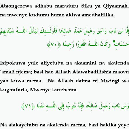
Ataongezewa adhabu maradufu Siku ya Qiyaamah,
na mwenye kudumu humo akiwa amedhalilika.
إِلَّا مَن تَابَ وَآمَنَ وَعَمِلَ عَمَلًا صَالِحًا فَأُولَـٰئِكَ يُبَدِّلُ اللَّـهُ سَيِّئَاتِهِمْ
حَسَنَاتٍ ۗ وَكَانَ اللَّـهُ غَفُورًا رَّحِيمًا ﴿٧٠﴾
Isipokuwa yule aliyetubu na akaamini na akatenda
‘amali njema; basi hao Allaah Atawabadilishia maovu
yao kuwa mema. Na Allaah daima ni
Mwingi wa
kughufuria,
Mwenye kurehemu.
وَمَن تَابَ وَعَمِلَ صَالِحًا فَإِنَّهُ يَتُوبُ إِلَى اللَّـهِ مَتَابًا ﴿٧١﴾
Na atakayetubu na akatenda mema, basi hakika yeye