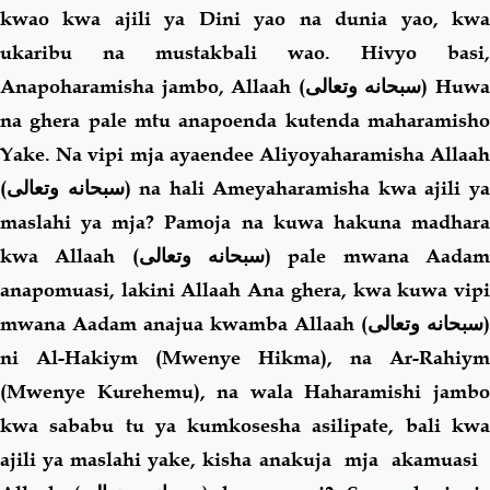
kwao kwa ajili ya Dini yao na dunia yao, kwa
ukaribu na mustakbali wao. Hivyo basi,
Anapoharamisha jambo, Allaah (
سبحانه وتعالى
) Huw
na ghera pale mtu anapoenda kutenda maharamisho
Yake. Na vipi mja ayaendee Aliyoyaharamisha Allaah
(
سبحانه وتعالى
) na hali Ameyaharamisha kwa ajili y
maslahi ya mja? Pamoja na kuwa hakuna madhara
kwa Allaah (
سبحانه وتعالى
) pale mwana Aada
anapomuasi, lakini Allaah Ana ghera, kwa kuwa vipi
mwana Aadam anajua kwamba Allaah (
سبحانه وتعالى
)
ni Al-Hakiym (Mwenye Hikma), na Ar-Rahiym
(Mwenye Kurehemu), na wala Haharamishi jambo
kwa sababu tu ya kumkosesha asilipate, bali kwa
ajili ya maslahi yake, kisha anakuja mja akamuasi