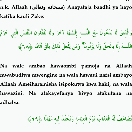
n.k. Allaah (
سبحانه وتعالى
) Anayataja baadhi ya hay
katika kauli Zake:
وَالَّذِينَ لَا يَدْعُونَ مَعَ اللَّـهِ إِلَـٰهًا آخَرَ وَلَا يَقْتُلُونَ النَّفْسَ الَّتِي حَرَّمَ
اللَّـهُ إِلَّا بِالْحَقِّ وَلَا يَزْنُونَ ۚ وَمَن يَفْعَلْ ذَٰلِكَ يَلْقَ أَثَامًا ﴿٦٨﴾
Na wale ambao hawaombi pamoja na Allaah
mwabudiwa mwengine na wala hawaui nafsi ambayo
Allaah Ameiharamisha isipokuwa kwa haki, na wala
hawazini. Na atakayefanya hivyo atakutana na
adhabu.
يُضَاعَفْ لَهُ الْعَذَابُ يَوْمَ الْقِيَامَةِ وَيَخْلُدْ فِيهِ مُهَانًا ﴿٦٩﴾