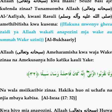
Allaah (
سبحانه وتعالى
) kwa maasi? Seuze basi aj
kutenda zinaa? Tunamuomba Allaah (
سبحانه وتعالى
)
Al-‘Aafiyah, kwani Rasuli (
صلى الله عليه وآله وسلم
amethibitisha kwa kusema:
((Hakuna mwenye gher
zaidi ya Allaah wakati anapozini mja wake au
ummah Wake uzini))
[Al-Bukhaariy]
Allaah (
سبحانه وتعالى
) Ameharamisha kwa waja Wak
zinaa na Amekusanya hilo katika kauli Yake:
وَلَا تَقْرَبُوا الزِّنَىٰ ۖ إِنَّهُ كَانَ فَاحِشَةً وَسَاءَ سَبِيلًا ﴿٣٢﴾
Na wala msiikaribie zinaa. Hakika huo ni uchafu na
njia mbaya kabisa.
[Al-Israa (17: 32)]
Kwa hiyo mja anapozini, Allaah (
سبحانه وتعالى
) Huw