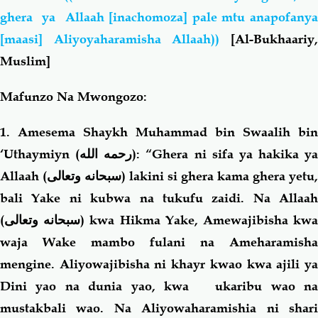
ghera ya Allaah [inachomoza] pale mtu anapofanya
[maasi] Aliyoyaharamisha Allaah))
[Al-Bukhaariy,
Muslim]
Mafunzo Na Mwongozo:
1. Amesema Shaykh Muhammad bin Swaalih bin
‘Uthaymiyn (
رحمه الله
): “Ghera ni sifa ya hakika ya
Allaah (
سبحانه وتعالى
) lakini si ghera kama ghera yetu,
bali Yake ni kubwa na tukufu zaidi. Na Allaah
(
سبحانه وتعالى
) kwa Hikma Yake, Amewajibisha kw
waja Wake mambo fulani na Ameharamisha
mengine. Aliyowajibisha ni khayr kwao kwa ajili ya
Dini yao na dunia yao, kwa ukaribu wao na
mustakbali wao. Na Aliyowaharamishia ni shari