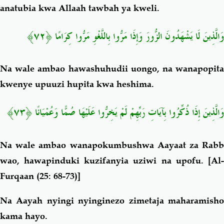
anatubia kwa Allaah tawbah ya kweli.
وَالَّذِينَ لَا يَشْهَدُونَ الزُّورَ وَإِذَا مَرُّوا بِاللَّغْوِ مَرُّوا كِرَامًا ﴿٧٢﴾
Na wale ambao hawashuhudii uongo, na wanapopita
kwenye upuuzi hupita kwa heshima.
وَالَّذِينَ إِذَا ذُكِّرُوا بِآيَاتِ رَبِّهِمْ لَمْ يَخِرُّوا عَلَيْهَا صُمًّا وَعُمْيَانًا ﴿٧٣﴾
Na wale ambao wanapokumbushwa Aayaat za Rabb
wao, hawapinduki kuzifanyia uziwi na upofu.
[Al-
Furqaan (25: 68-73)]
Na Aayah nyingi nyinginezo zimetaja maharamisho
kama hayo.