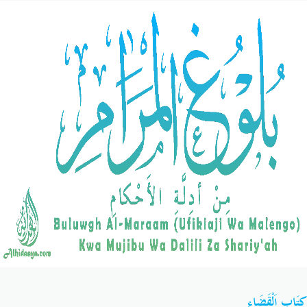
Salaf Wa Ummah
Firaq-Makundi
Fiqh-Ibaadah
Duaa-Adhkaar
Fataawa Za Ulamaa
Kauli Za Salaf
Akhlaaq-Aadaab
Raqaaiq
Familia-Jamii
Maswali-Majibu
Chemsha Bongo
Vitabu
Mapishi
كِتَاب اَلْقَضَاءِ