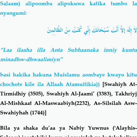
Salaam) alipoomba alipokuwa katika tumbo la
nyangumi:
لاَ إِلَهَ إلاَّ أَنْتَ سُبْحَانَكَ إِنِّي كُنْتُ مِنْ الظَّالِمِينَ
“Laa ilaaha illa Anta Subhaanaka inniy kuntu
minadhw-dhwaalimiyn”
basi hakika hakuna Muislamu aombaye kwayo kitu
chochote kile ila Allaah Atamuitikia))
[Swahiyh At
Tirmidhiy (3505), Swahiyh Al-Jaami’ (3383), Takhriyj
Al-Mishkaat Al-Maswaabiyh(2232), As-Silsilah Asw-
Swahiyhah (1744)]
Bila ya shaka du’aa ya Nabiy Yuwnus ('Alayhis-