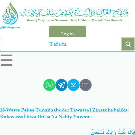
Skip
to
main
content
Log in
Search
left
☰
sidebar
menu
Qur-aan
Hadiyth
Sunnah
Tawhiyd
16-Wewe Pekee Tunakuabudu: Tawassul Zinazokubalika:
Aqiydah
Manhaj
Kutawassal Kwa Du'aa Ya Nabiy Yuwnus
إِيَّاكَ نَعْبُدُ وَإِيَّاكَ نَسْتَعِينُ
Shirki & Kufru
Bid-'ah (Uzushi)