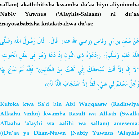
sallam) akathibitisha kwamba du’aa hiyo aliyoiomba
Nabiy Yuwnus ('Alayhis-Salaam) ni du’aa
inayosababisha kutakabaliwa du’aa:
عَنْ سَعْدٍ بن أبي وقاص (رضي الله عنه) قَالَ: قَالَ رَسُولُ اللَّهِ (صَلَّى
اللَّهُ عَلَيْهِ وَسَلَّم)َ: ((دَعْوَةُ ذِي النُّونِ إِذْ دَعَا وَهُوَ فِي بَطْنِ الْحُوتِ:
"لاَ إِلَهَ إلاَّ أَنْتَ سُبْحَانَكَ إِنِّي كُنْتُ مِنْ الظَّالِمِينَ" فَإِنَّهُ لَمْ يَدْعُ بِهَا
رَجُلٌ مُسْلِمٌ فِي شَيْءٍ قَطُّ إِلاَّ اسْتَجَابَ اللَّهُ لَهُ))
Kutoka kwa Sa’d bin Abi Waqqaasw (Radhwiya
Allaahu 'anhu) kwamba Rasuli wa Allaah (Swalla
Allaahu 'alayhi wa aalihi wa sallam) amesema:
((Du’aa ya Dhan-Nuwn (Nabiy Yuwnus 'Alayhis