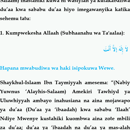
Salaam) inastahiki kuwa ni wasiylah ya kutakabaliwa
du’aa kwa sababu du’aa hiyo imegawanyika katika
sehemu tatu:
1. Kumpwekesha Allaah (Subhaanahu wa Ta'aalaa):
لاَ إِلَهَ إلاَّ أَنْتَ
Hapana mwabudiwa wa haki isipokuwa Wewe.
Shaykhul-Islaam Ibn Taymiyyah amesema: “(Nabiy
Yuwnus ‘Alayhis-Salaam) Amekiri Tawhiyd ya
Uluwhiyyah ambayo inahusiana na aina mojawapo
ya du’aa (Du’aa ya ‘ibaadah) kwa sababu ‘Ilaah’
Ndiye Mwenye kustahiki kuombwa aina zote mbili
za du’aa; du’aa ya ‘ibaadah na du’aa ya mas-alah