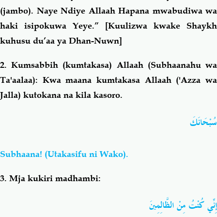
(jambo). Naye Ndiye Allaah Hapana mwabudiwa wa
haki isipokuwa Yeye.” [Kuulizwa kwake Shaykh
kuhusu du’aa ya Dhan-Nuwn]
2. Kumsabbih (kumtakasa) Allaah (Subhaanahu wa
Ta'aalaa): Kwa maana kumtakasa Allaah ('Azza wa
Jalla) kutokana na kila kasoro.
سُبْحَانَكَ
Subhaana! (Utakasifu ni Wako).
3. Mja kukiri madhambi:
إِنِّي كُنْتُ مِنْ الظَّالِمِينَ