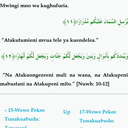
Mwingi mno wa kughufuria.
يُرْسِلِ السَّمَاءَ عَلَيْكُم مِّدْرَارًا﴿١١﴾
“Atakutumieni mvua tele ya kuendelea.”
وَيُمْدِدْكُم بِأَمْوَالٍ وَبَنِينَ وَيَجْعَل لَّكُمْ جَنَّاتٍ وَيَجْعَل لَّكُمْ أَنْهَارًا﴿١٢﴾
“Na Atakuongezeeni mali na wana, na Atakupeni
mabustani na Atakupeni mito.”
[Nuwh: 10-12]
Book
traversal
links
‹
15-Wewe Pekee
Up
17-Wewe Pekee
for
Tunakuabudu:
Tunakuabudu:
إِيَّاكَ
Tawassul