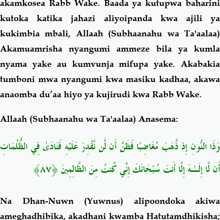
akamkosea Rabb Wake. Baada ya kutupwa baharini
kutoka katika jahazi aliyoipanda kwa ajili ya
kukimbia mbali, Allaah (Subhaanahu wa Ta'aalaa)
Akamuamrisha nyangumi ammeze bila ya kumla
nyama yake au kumvunja mifupa yake. Akabakia
tumboni mwa nyangumi kwa masiku kadhaa, akawa
anaomba du’aa hiyo ya kujirudi kwa Rabb Wake.
Allaah (Subhaanahu wa Ta'aalaa) Anasema:
وَذَا النُّونِ إِذ ذَّهَبَ مُغَاضِبًا فَظَنَّ أَن لَّن نَّقْدِرَ عَلَيْهِ فَنَادَىٰ فِي الظُّلُمَاتِ
أَن لَّا إِلَـٰهَ إِلَّا أَنتَ سُبْحَانَكَ إِنِّي كُنتُ مِنَ الظَّالِمِينَ ﴿٨٧﴾
Na Dhan-Nuwn (Yuwnus) alipoondoka akiwa
ameghadhibika, akadhani kwamba Hatutamdhikisha;