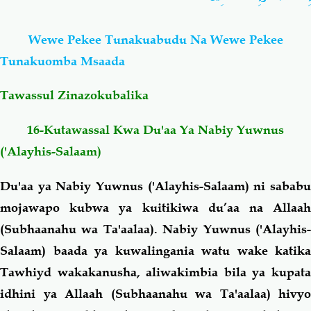
Salaf Wa Ummah
Firaq-Makundi
Wewe Pekee Tunakuabudu Na Wewe Pekee
Tunakuomba Msaada
Fiqh-Ibaadah
Duaa-Adhkaar
Tawassul Zinazokubalika
Fataawa Za Ulamaa
Kauli Za Salaf
16-Kutawassal Kwa Du'aa Ya Nabiy Yuwnus
('Alayhis-Salaam)
Akhlaaq-Aadaab
Raqaaiq
Du'aa ya Nabiy Yuwnus ('Alayhis-Salaam) ni sababu
Familia-Jamii
Maswali-Majibu
mojawapo kubwa ya kuitikiwa du’aa na Allaah
(Subhaanahu wa Ta'aalaa). Nabiy Yuwnus ('Alayhis-
Chemsha Bongo
Vitabu
Salaam) baada ya kuwalingania watu wake katika
Tawhiyd wakakanusha, aliwakimbia bila ya kupata
Mapishi
idhini ya Allaah (Subhaanahu wa Ta'aalaa) hivyo