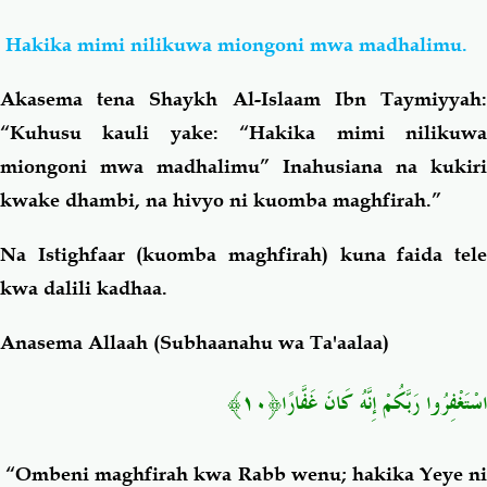
Hakika mimi nilikuwa miongoni mwa madhalimu.
Akasema tena Shaykh Al-Islaam Ibn Taymiyyah:
“Kuhusu kauli yake: “Hakika mimi nilikuwa
miongoni mwa madhalimu” Inahusiana na kukiri
kwake dhambi, na hivyo ni kuomba maghfirah.”
Na Istighfaar (kuomba maghfirah) kuna faida tele
kwa dalili kadhaa.
Anasema Allaah (Subhaanahu wa Ta'aalaa)
اسْتَغْفِرُوا رَبَّكُمْ إِنَّهُ كَانَ غَفَّارًا﴿١٠﴾
“Ombeni maghfirah kwa Rabb wenu; hakika Yeye ni