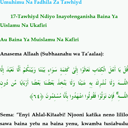
Umuhimu Na Fadhila Za Tawhiyd
Salaf Wa Ummah
Firaq-Makundi
17-Tawhiyd Ndiyo Inayotenganisha Baina Ya
Uislamu Na Ukafiri
Fiqh-Ibaadah
Duaa-Adhkaar
Au Baina Ya Muislamu Na Kafiri
Fataawa Za Ulamaa
Kauli Za Salaf
Anasema Allaah (Subhaanahu wa Ta’aalaa):
Akhlaaq-Aadaab
Raqaaiq
قُلْ يَا أَهْلَ الْكِتَابِ تَعَالَوْا إِلَىٰ كَلِمَةٍ سَوَاءٍ بَيْنَنَا وَبَيْنَكُمْ أَلَّا نَعْبُدَ إِلَّا
اللَّـهَ وَلَا نُشْرِكَ بِهِ شَيْئًا وَلَا يَتَّخِذَ بَعْضُنَا بَعْضًا أَرْبَابًا مِّن دُونِ
Familia-Jamii
Maswali-Majibu
اللَّـهِ ۚ فَإِن تَوَلَّوْا فَقُولُوا اشْهَدُوا بِأَنَّا مُسْلِمُونَ ﴿٦٤﴾
Chemsha Bongo
Vitabu
Sema: “Enyi Ahlal-Kitaabi! Njooni katika neno lililo
Mapishi
sawa baina yetu na baina yenu, kwamba tusiabudu