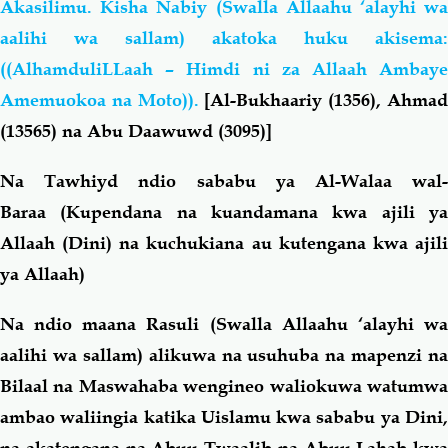
Akasilimu. Kisha Nabiy (Swalla Allaahu ‘alayhi wa
aalihi wa sallam) akatoka huku akisema:
((AlhamduliLLaah – Himdi ni za Allaah Ambaye
Amemuokoa na Moto)).
[Al-Bukhaariy (1356), Ahma
(13565) na Abu Daawuwd (3095)]
Na Tawhiyd ndio sababu ya Al-Walaa wal-
Baraa (Kupendana na kuandamana kwa ajili ya
Allaah (Dini) na kuchukiana au kutengana kwa ajili
ya Allaah)
Na ndio maana Rasuli (Swalla Allaahu ‘alayhi wa
aalihi wa sallam) alikuwa na usuhuba na mapenzi na
Bilaal na Maswahaba wengineo waliokuwa watumwa
ambao waliingia katika Uislamu kwa sababu ya Dini,
na akatengana na Abuu Twaalib na Abuu Lahab kwa