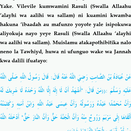
Yake. Vilevile kumwamini Rasuli (Swalla Allaahu
‘alayhi wa aalihi wa sallam) ni kuamini kwamba
hakuna ‘ibaadah au mafunzo yoyote yale isipokuwa
aliyokuja nayo yeye Rasuli (Swalla Allaahu ‘alayhi
wa aalihi wa sallam). Muislamu atakapothibitika nalo
neno la Tawhiyd, huwa ni ufunguo wake wa Jannah
kwa dalili ifuatayo:
عَنْ عُبَادَةُ بْنُ الصَّامِتِ رَضِيَ اللَّهُ عَنْهُ قَالَ: قَالَ رَسُولُ اللَّهِ صَلَّى اللَّهُ
عَلَيْهِ وَسَلَّمَ :((مَنْ قَالَ: "أَشْهَدُ أَنْ لَا إِلَهَ إِلَّا اللَّهُ وَحْدَهُ لَا شَرِيكَ لَهُ
وَأَنَّ مُحَمَّدًا عَبْدُهُ وَرَسُولُهُ وَأَنَّ عِيسَى عَبْدُ اللَّهِ وَابْنُ أَمَتِهِ وَكَلِمَتُهُ
أَلْقَاهَا إِلَى مَرْيَمَ وَرُوحٌ مِنْهُ وَأَنَّ الْجَنَّةَ حَقٌّ وَأَنَّ النَّارَ حَقٌّ" أَدْخَلَهُ اللَّهُ