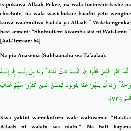
isipokuwa Allaah Pekee, na wala tusimshirikishe na
chochote, na wala wasichukue baadhi yetu wengine
kuwa waabudiwa badala ya Allaah.” Wakikengeuka;
basi semeni: “Shuhudieni kwamba sisi ni Waislamu.”
[Aal-‘Imraan: 64]
Na pia Anasema (Subhaanahu wa Ta’aalaa):
لَّقَدْ كَفَرَ الَّذِينَ قَالُوا إِنَّ اللَّـهَ ثَالِثُ ثَلَاثَةٍ ۘ وَمَا مِنْ إِلَـٰهٍ إِلَّا إِلَـٰهٌ
وَاحِدٌ ۚ وَإِن لَّمْ يَنتَهُوا عَمَّا يَقُولُونَ لَيَمَسَّنَّ الَّذِينَ كَفَرُوا مِنْهُمْ عَذَابٌ
أَلِيمٌ ﴿٧٣﴾
Kwa yakini wamekufuru wale waliosema: “Hakika
Allaah ni watatu wa utatu.” Na hali hapana