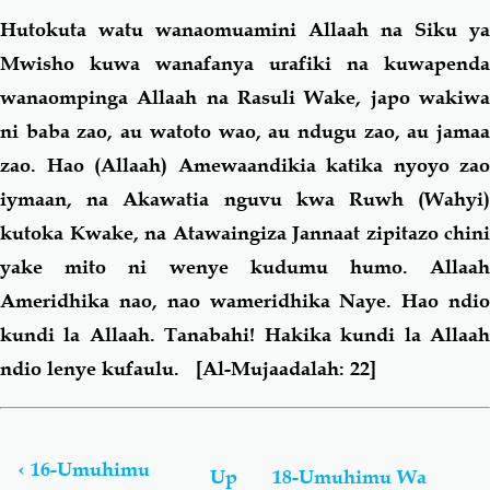
Hutokuta watu wanaomuamini Allaah na Siku ya
Mwisho kuwa wanafanya urafiki na kuwapenda
wanaompinga Allaah na Rasuli Wake, japo wakiwa
ni baba zao, au watoto wao, au ndugu zao, au jamaa
zao. Hao (Allaah) Amewaandikia katika nyoyo zao
iymaan, na Akawatia nguvu kwa Ruwh (Wahyi)
kutoka Kwake, na Atawaingiza Jannaat zipitazo chini
yake mito ni wenye kudumu humo. Allaah
Ameridhika nao, nao wameridhika Naye. Hao ndio
kundi la Allaah. Tanabahi! Hakika kundi la Allaah
ndio lenye kufaulu.
[Al-Mujaadalah: 22]
Book
traversal
links
‹
16-Umuhimu
Up
18-Umuhimu Wa