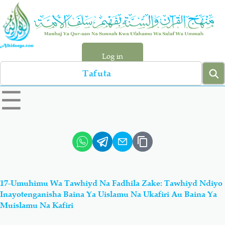
Skip
to
main
content
Log in
Search
left
☰
sidebar
menu
Qur-aan
Hadiyth
Sunnah
Tawhiyd
17-Umuhimu Wa Tawhiyd Na Fadhila Zake: Tawhiyd Ndiyo
Aqiydah
Manhaj
Inayotenganisha Baina Ya Uislamu Na Ukafiri Au Baina Ya
Muislamu Na Kafiri
Shirki & Kufru
Bid-'ah (Uzushi)