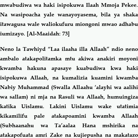
mwabudiwa wa haki isipokuwa Ilaah Mmoja Pekee.
Na wasipoacha yale wanayoyasema, bila ya shaka
itawagusa wale waliokufuru miongoni mwao adhabu
iumizayo.
[Al-Maaidah: 73]
Neno la Tawhiyd “Laa ilaaha illa Allaah” ndio neno
ambalo atakapolitamka mtu akiwa anakiri moyoni
kwamba hakuna apasaye kuabudiwa kwa haki
isipokuwa Allaah, na kumalizia kuamini kwamba
Nabiy Muhammad (Swalla Allaahu ‘alayhi wa aalihi
wa sallam) ni mja na Rasuli wa Allaah, humuingiza
katika Uislamu. Lakini Uislamu wake utatimia
kikamilifu pale atakapoamini kwamba Allaah
(Subhaanahu wa Ta’aalaa Hana mshirika na
atakapofuata amri Zake na kujiepusha na makatazo