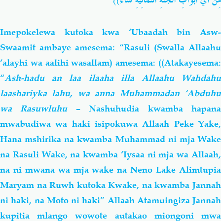
مِنْ أَيِّ أَبْوَابِ الْجَنَّةِ الثَّمَانِيَةِ شَاءَ))
Imepokelewa kutoka kwa ‘Ubaadah bin Asw-
Swaamit ambaye amesema: “Rasuli (Swalla Allaahu
‘alayhi wa aalihi wasallam) amesema: ((Atakayesema:
“
Ash-hadu an laa ilaaha illa Allaahu Wahdahu
laashariyka lahu, wa anna Muhammadan ‘Abduhu
wa Rasuwluhu
– Nashuhudia kwamba hapan
mwabudiwa wa haki isipokuwa Allaah Peke Yake,
Hana mshirika na kwamba Muhammad ni mja Wake
na Rasuli Wake, na kwamba ‘Iysaa ni mja wa Allaah,
na ni mwana wa mja wake na Neno Lake Alimtupia
Maryam na Ruwh kutoka Kwake, na kwamba Jannah
ni haki, na Moto ni haki” Allaah Atamuingiza Jannah
kupitia mlango wowote autakao miongoni mwa