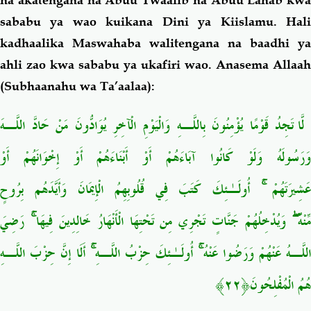
sababu ya wao kuikana Dini ya Kiislamu. Hali
kadhaalika Maswahaba walitengana na baadhi ya
ahli zao kwa sababu ya ukafiri wao. Anasema Allaah
(Subhaanahu wa Ta’aalaa):
لَّا تَجِدُ قَوْمًا يُؤْمِنُونَ بِاللَّـهِ وَالْيَوْمِ الْآخِرِ يُوَادُّونَ مَنْ حَادَّ اللَّـهَ
وَرَسُولَهُ وَلَوْ كَانُوا آبَاءَهُمْ أَوْ أَبْنَاءَهُمْ أَوْ إِخْوَانَهُمْ أَوْ
عَشِيرَتَهُمْ ۚ أُولَـٰئِكَ كَتَبَ فِي قُلُوبِهِمُ الْإِيمَانَ وَأَيَّدَهُم بِرُوحٍ
مِّنْهُ ۖ وَيُدْخِلُهُمْ جَنَّاتٍ تَجْرِي مِن تَحْتِهَا الْأَنْهَارُ خَالِدِينَ فِيهَا ۚ رَضِيَ
اللَّـهُ عَنْهُمْ وَرَضُوا عَنْهُ ۚ أُولَـٰئِكَ حِزْبُ اللَّـهِ ۚ أَلَا إِنَّ حِزْبَ اللَّـهِ
هُمُ الْمُفْلِحُونَ﴿٢٢﴾