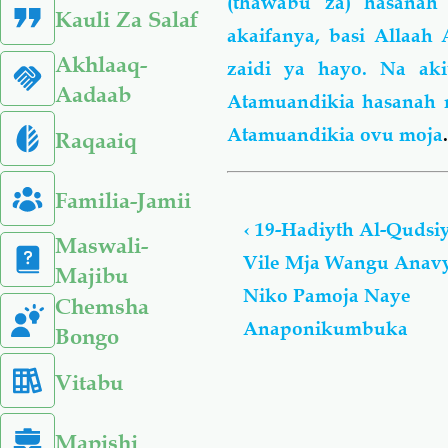
(thawabu za) hasanah
Kauli Za Salaf
akaifanya, basi Allaa
Akhlaaq-
zaidi ya hayo. Na aki
Aadaab
Atamuandikia hasanah mo
Atamuandikia ovu moja
Raqaaiq
Book
Familia-Jamii
traversal
‹
19-Hadiyth Al-Qudsiy
links
Maswali-
Vile Mja Wangu Anavy
for
Majibu
Al-
Niko Pamoja Naye
Chemsha
Ahaadiyth
Anaponikumbuka
Bongo
Al-
Qudsiyyah
Vitabu
Mapishi