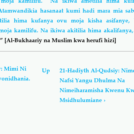
 moja kamilifu. Na ikiwa ametilia hima kui
h Atamwandikia hasanaat kumi hadi mara mia sa
tilia hima kufanya ovu moja kisha asifanye, 
ja kamilifu. Na ikiwa akitilia hima akalifanya,
.” [Al-Bukhaariy na Muslim kwa herufi hizi]
: Mimi Ni
Up
21-Hadiyth Al-Qudsiy: Nim
onidhania.
Nafsi Yangu Dhulma Na
Nimeiharamisha Kwenu Kw
Msidhulumiane
›