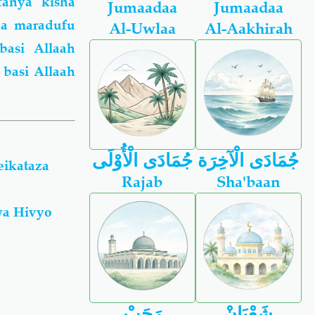
fanya kisha
Jumaadaa
Jumaadaa
ba maradufu
Al-Uwlaa
Al-Aakhirah
basi Allaah
 basi Allaah
جُمَادَى الْآخِرَة
جُمَادَى الْأُوْلَى
eikataza
Rajab
Sha'baan
a Hivyo
شَعْبَانْ
رَجَبْ