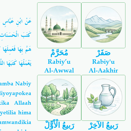
عَنْ ابْنِ عَبَّاسٍ رَ
كَتَبَ الْحَسَنَاتِ وَ
هَمَّ بِهَا فَعَمِلَهَا
صَفَرْ
مُحَرَّمْ
Rabiy’u
Rabiy'u
يَعْمَلْهَا كَتَبَهَا اللّ
Al-Awwal
Al-Aakhir
wamba Nabiy
aliyoyapokea
ika Allaah
yetilia hima
tamwandikia
رَبيعُ الآخِرْ
رَبيعُ الْأَوًّلْ