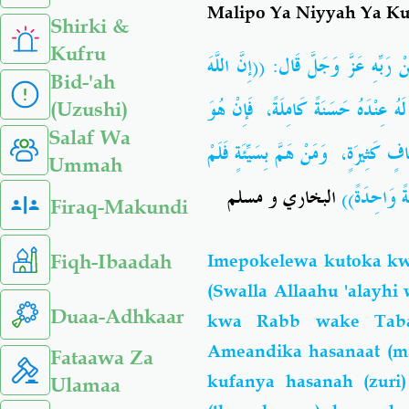
Malipo Ya Niyyah Ya K
Shirki &
Kufru
 رَبِّهِ عَزَّ وَجَلَّ قَال: ((إِنَّ اللَّهَ
Bid-'ah
فَإِنْ هُوَ
،
لَهُ عِنْدَهُ حَسَنَةً كَامِلَةً
(Uzushi)
Salaf Wa
وَمَنْ هَمَّ بِسَيِّئَةٍ فَلَمْ
،
فٍ كَثِيرَةٍ
Ummah
يِّئَةً وَاحِدَةً
البخاري و مسلم
Firaq-Makundi
Fiqh-Ibaadah
Imepokelewa kutoka kw
(Swalla Allaahu 'alayhi
Duaa-Adhkaar
kwa Rabb wake Taba
Ameandika hasanaat (ma
Fataawa Za
kufanya hasanah (zuri
Ulamaa