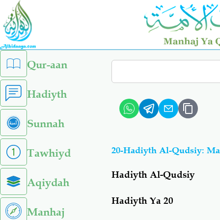
Skip
to
main
content
left
Qur-aan
Search
sidebar
menu
Hadiyth
Sunnah
20-Hadiyth Al-Qudsiy: M
Tawhiyd
Hadiyth Al-Qudsiy
Aqiydah
Hadiyth Ya 20
Manhaj