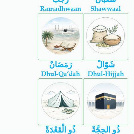
Ramadhwaan
Shawwaal
شَوّالْ
رَمَضَانْ
Dhul-Qa’dah
Dhul-Hijjah
ذُو الحِجَّةْ
ذُو الْقَعْدَةْ