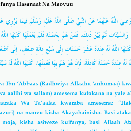
ufanya Hasanaat Na Maovuu
ضِيَ اللَّهُ عَنْهُمَا عَنْ النَّبِيِّ صَلَّى اللَّهُ عَلَيْهِ وَسَلَّمَ فِيمَا يَرْوِي عَنْ
فَمَنْ هَمَّ بِحَسَنَةٍ فَلَمْ يَعْمَلْهَا كَتَبَهَا اللَّهُ 
،
السَّيِّئَاتِ ثُمَّ بَيَّنَ ذَلِكَ
إِلَى أَضْعَا
،
 كَتَبَهَا اللَّهُ لَهُ عِنْدَهُ عَشْرَ حَسَنَاتٍ إِلَى سَبْعِ مِائَةِ ضِعْفٍ
كَتَبَهَا اللَّهُ لَهُ سَ))
،
فَإِنْ هُوَ هَمَّ بِهَا فَعَمِلَهَا
،
َهُ لَهُ عِنْدَهُ حَسَنَةً كَامِلَةً
a Ibn ‘Abbaas (Radhwiya Allaahu 'anhumaa) k
 wa aalihi wa sallam) amesema kutokana na yale 
araka Wa Ta’aalaa kwamba amesema: “Hak
zuri) na maovu kisha Akayabainisha. Basi ataka
) moja, kisha asiweze kuifanya, basi Allaah A