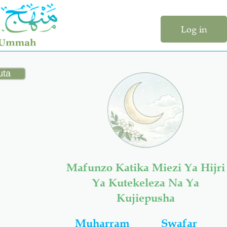
Log in
Mafunzo Katika Miezi Ya Hijri
Ya Kutekeleza Na Ya
Kujiepusha
Muharram
Swafar