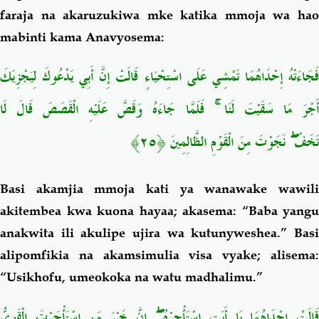
faraja na akaruzukiwa mke katika mmoja wa hao
mabinti kama Anavyosema:
فَجَاءَتْهُ إِحْدَاهُمَا تَمْشِي عَلَى اسْتِحْيَاءٍ قَالَتْ إِنَّ أَبِي يَدْعُوكَ لِيَجْزِيَكَ
َجْرَ مَا سَقَيْتَ لَنَا
فَلَمَّا جَاءَهُ وَقَصَّ عَلَيْهِ الْقَصَصَ قَالَ لَا
تَخَفْ
نَجَوْتَ مِنَ الْقَوْمِ الظَّالِمِينَ ﴿٢٥﴾
Basi akamjia mmoja kati ya wanawake wawili
akitembea kwa kuona hayaa; akasema: “Baba yangu
anakwita ili akulipe ujira wa kutunyweshea.” Basi
alipomfikia na akamsimulia visa vyake; alisema:
“Usikhofu, umeokoka na watu madhalimu.”
قَالَتْ إِحْدَاهُمَا يَا أَبَتِ اسْتَأْجِرْهُ
إِنَّ خَيْرَ مَنِ اسْتَأْجَرْتَ الْقَوِيُّ