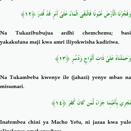
وَفَجَّرْنَا الْأَرْضَ عُيُونًا فَالْتَقَى الْمَاءُ عَلَىٰ أَمْرٍ قَدْ قُدِرَ ﴿١٢﴾
Na Tukazibubujua ardhi chemchemu; basi
yakakutana maji kwa amri iliyokwisha kadiriwa.
وَحَمَلْنَاهُ عَلَىٰ ذَاتِ أَلْوَاحٍ وَدُسُرٍ ﴿١٣﴾
Na Tukambeba kwenye ile (jahazi) yenye mbao na
misumari.
تَجْرِي بِأَعْيُنِنَا جَزَاءً لِّمَن كَانَ كُفِرَ ﴿١٤﴾
Inatembea chini ya Macho Yetu, ni jazaa kwa yule
aliyekuwa amekanushwa.