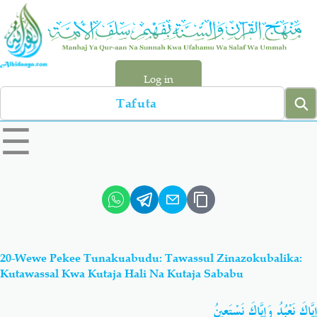
Skip
to
main
content
Log in
Search
left
☰
sidebar
menu
Qur-aan
Hadiyth
Sunnah
Tawhiyd
20-Wewe Pekee Tunakuabudu: Tawassul Zinazokubalika:
Aqiydah
Manhaj
Kutawassal Kwa Kutaja Hali Na Kutaja Sababu
إِيَّاكَ نَعْبُدُ وَإِيَّاكَ نَسْتَعِينُ
Shirki & Kufru
Bid-'ah (Uzushi)