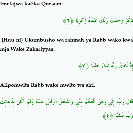
Imetajwa katika Qur-aan:
ذِكْرُ رَحْمَتِ رَبِّكَ عَبْدَهُ زَكَرِيَّا ﴿٢﴾
(Huu ni) Ukumbusho wa rahmah ya Rabb wako kwa
mja Wake Zakariyyaa.
إِذْ نَادَىٰ رَبَّهُ نِدَاءً خَفِيًّا ﴿٣﴾
Alipomwita Rabb wake mwito wa siri.
قَالَ رَبِّ إِنِّي وَهَنَ الْعَظْمُ مِنِّي وَاشْتَعَلَ الرَّأْسُ شَيْبًا وَلَمْ أَكُن بِدُعَائِكَ
رَبِّ شَقِيًّا ﴿٤﴾