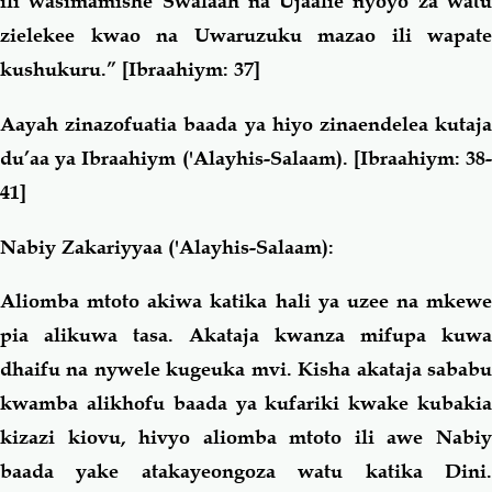
ili wasimamishe Swalaah na Ujaalie nyoyo za watu
zielekee kwao na Uwaruzuku mazao ili wapate
kushukuru.”
[Ibraahiym: 37]
Aayah zinazofuatia baada ya hiyo zinaendelea kutaja
du’aa ya Ibraahiym ('Alayhis-Salaam). [Ibraahiym: 38-
41]
Nabiy Zakariyyaa ('Alayhis-Salaam):
Aliomba mtoto akiwa katika hali ya uzee na mkewe
pia alikuwa tasa. Akataja kwanza mifupa kuwa
dhaifu na nywele kugeuka mvi. Kisha akataja sababu
kwamba alikhofu baada ya kufariki kwake kubakia
kizazi kiovu, hivyo aliomba mtoto ili awe Nabiy
baada yake atakayeongoza watu katika Dini.