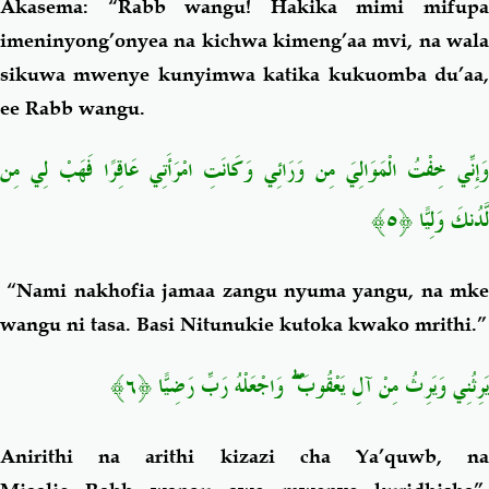
Akasema: “Rabb wangu! Hakika mimi mifupa
imeninyong’onyea na kichwa kimeng’aa mvi, na wala
sikuwa mwenye kunyimwa katika kukuomba du’aa,
ee Rabb wangu.
وَإِنِّي خِفْتُ الْمَوَالِيَ مِن وَرَائِي وَكَانَتِ امْرَأَتِي عَاقِرًا فَهَبْ لِي مِن
لَّدُنكَ وَلِيًّا ﴿٥﴾
“Nami nakhofia jamaa zangu nyuma yangu, na mke
wangu ni tasa. Basi Nitunukie kutoka kwako mrithi.”
يَرِثُنِي وَيَرِثُ مِنْ آلِ يَعْقُوبَ
وَاجْعَلْهُ رَبِّ رَضِيًّا ﴿٦﴾
Anirithi na arithi kizazi cha Ya’quwb, na