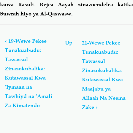
kuwa Rasuli. Rejea Aayah zinazoendelea katika
Suwrah hiyo ya Al-Qaswasw.
Book
traversal
links
‹
19-Wewe Pekee
Up
21-Wewe Pekee
for
Tunakuabudu:
Tunakuabudu:
إِيَّاكَ
Tawassul
نَعْبُدُ
Tawassul
وَإِيَّاكَ
Zinazokubalika:
Zinazokubalika:
نَسْتَعِينُ
Kutawassal Kwa
Kutawassal Kwa
-
Wewe
‘Iymaan na
Maajabu ya
Pekee
Tawhiyd na ‘Amali
Allaah Na Neema
Tunakuabudu
Za Kimatendo
Na
Zake
›
Wewe
Pekee
Tunakuomba
Msaada