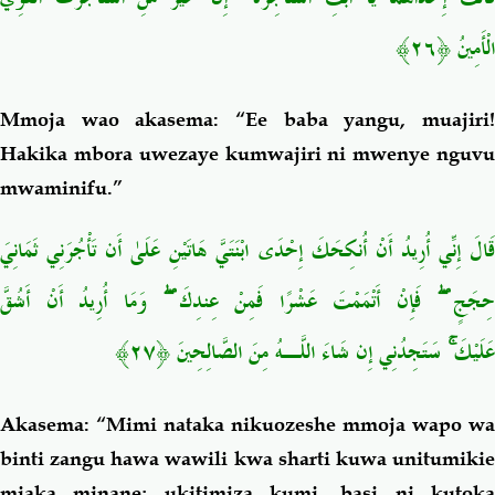
الْأَمِينُ ﴿٢٦﴾
Mmoja wao akasema: “Ee baba yangu, muajiri!
Hakika mbora uwezaye kumwajiri ni mwenye nguvu
mwaminifu.”
قَالَ إِنِّي أُرِيدُ أَنْ أُنكِحَكَ إِحْدَى ابْنَتَيَّ هَاتَيْنِ عَلَىٰ أَن تَأْجُرَنِي ثَمَانِيَ
ِجَجٍ
فَإِنْ أَتْمَمْتَ عَشْرًا فَمِنْ عِندِكَ
وَمَا أُرِيدُ أَنْ أَشُقَّ
عَلَيْكَ
سَتَجِدُنِي إِن شَاءَ اللَّـهُ مِنَ الصَّالِحِينَ ﴿٢٧﴾
Akasema: “Mimi nataka nikuozeshe mmoja wapo wa
binti zangu hawa wawili kwa sharti kuwa unitumikie
miaka minane; ukitimiza kumi, basi ni kutoka