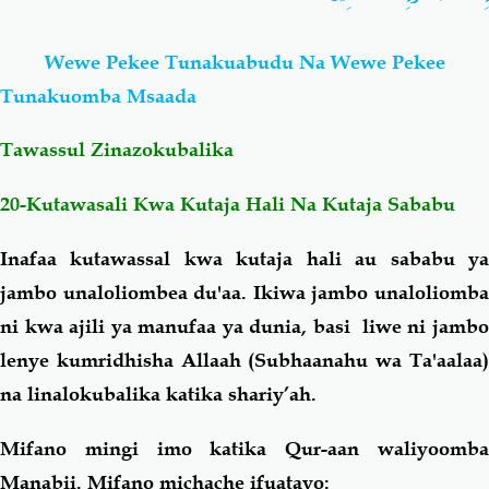
Salaf Wa Ummah
Firaq-Makundi
Wewe Pekee Tunakuabudu Na Wewe Pekee
Tunakuomba Msaada
Fiqh-Ibaadah
Duaa-Adhkaar
Tawassul Zinazokubalika
Fataawa Za Ulamaa
Kauli Za Salaf
20-Kutawasali Kwa Kutaja Hali Na Kutaja Sababu
Akhlaaq-Aadaab
Raqaaiq
Inafaa kutawassal kwa kutaja hali au sababu ya
jambo unaloliombea du'aa. Ikiwa jambo unaloliomba
Familia-Jamii
Maswali-Majibu
ni kwa ajili ya manufaa ya dunia, basi liwe ni jambo
lenye kumridhisha Allaah (Subhaanahu wa Ta'aalaa)
Chemsha Bongo
Vitabu
na linalokubalika katika shariy’ah.
Mifano mingi imo katika Qur-aan waliyoomba
Mapishi
Manabii. Mifano michache ifuatayo: