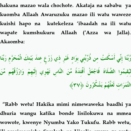
hakuna mazao wala chochote. Akataja na sababu ya
kuomba Allaah Awaruzuku mazao ili watu waweze
kuishi hapo na kutekeleza ‘ibaadah na ili watu
wapate kumshukuru Allaah (‘Azza wa Jalla).
Akaomba:
رَّبَّنَا إِنِّي أَسْكَنتُ مِن ذُرِّيَّتِي بِوَادٍ غَيْرِ ذِي زَرْعٍ عِندَ بَيْتِكَ الْمُحَرَّمِ رَبَّنَا
لِيُقِيمُوا الصَّلَاةَ فَاجْعَلْ أَفْئِدَةً مِّنَ النَّاسِ تَهْوِي إِلَيْهِمْ وَارْزُقْهُم مِّنَ
الثَّمَرَاتِ لَعَلَّهُمْ يَشْكُرُونَ ﴿٣٧﴾
“Rabb wetu! Hakika mimi nimewaweka baadhi ya
dhuria wangu katika bonde lisilokuwa na mmea
wowote, kwenye Nyumba Yako Tukufu. Rabb wetu,