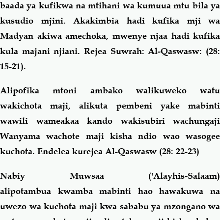
baada ya kufikwa na mtihani wa kumuua mtu bila ya
kusudio mjini. Akakimbia hadi kufika mji wa
Madyan akiwa amechoka, mwenye njaa hadi kufika
kula majani njiani. Rejea Suwrah: Al-Qaswasw: (28:
15-21).
Alipofika mtoni ambako walikuweko watu
wakichota maji, alikuta pembeni yake mabinti
wawili wameakaa kando wakisubiri wachungaji
Wanyama wachote maji kisha ndio wao wasogee
kuchota. Endelea kurejea Al-Qaswasw (28: 22-23)
Nabiy Muwsaa ('Alayhis-Salaam)
alipotambua kwamba mabinti hao hawakuwa na
uwezo wa kuchota maji kwa sababu ya mzongano wa