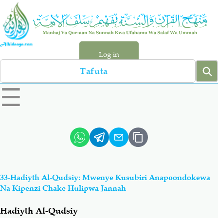
Skip
to
main
content
Log in
Search
left
☰
sidebar
menu
Qur-aan
Hadiyth
Sunnah
Tawhiyd
33-Hadiyth Al-Qudsiy: Mwenye Kusubiri Anapoondokewa
Aqiydah
Manhaj
Na Kipenzi Chake Hulipwa Jannah
Hadiyth Al-Qudsiy
Shirki & Kufru
Bid-'ah (Uzushi)