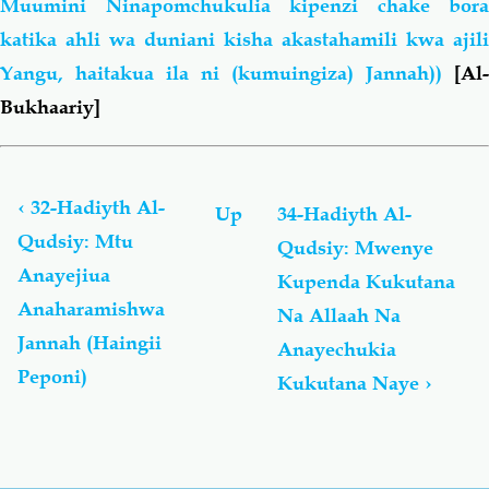
Muumini Ninapomchukulia kipenzi chake bora
katika ahli wa duniani kisha akastahamili kwa ajili
Yangu, haitakua ila ni (kumuingiza) Jannah))
[Al-
Bukhaariy]
Book
traversal
links
‹
32-Hadiyth Al-
Up
34-Hadiyth Al-
for
Qudsiy: Mtu
Qudsiy: Mwenye
Al-
Anayejiua
Ahaadiyth
Kupenda Kukutana
Al-
Anaharamishwa
Na Allaah Na
Qudsiyyah
Jannah (Haingii
Anayechukia
Peponi)
Kukutana Naye
›