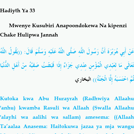
Hadiyth Ya 33
Salaf Wa Ummah
Firaq-Makundi
Mwenye Kusubiri Anapoondokewa Na kipenzi
Fiqh-Ibaadah
Duaa-Adhkaar
Chake Hulipwa Jannah
عَنْ أَبِي هُرَيْرَةَ أَنَّ رَسُولَ اللَّهِ صَلَّى اللَّهُ عَلَيْهِ وَسَلَّمَ قَالَ: ((يَقُولُ اللَّهُ
Fataawa Za Ulamaa
Kauli Za Salaf
تَعَالَى مَا لِعَبْدِي الْمُؤْمِنِ عِنْدِي جَزَاءٌ إِذَا قَبَضْتُ صَفِيَّهُ مِنْ أَهْلِ الدُّنْيَا
Akhlaaq-Aadaab
Raqaaiq
ثُمَّ احْتَسَبَهُ إِلَّا الْجَنَّةُ))
البخاري
Familia-Jamii
Maswali-Majibu
Kutoka kwa Abu Hurayrah (Radhwiya Allaahu
Chemsha Bongo
Vitabu
'anhu) kwamba Rasuli wa Allaah (Swalla Allaahu
'alayhi wa aalihi wa sallam) amesema: ((Allaah
Mapishi
Ta’aalaa Anasema: Haitokuwa jazaa ya mja wangu