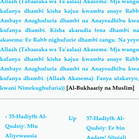
Allaah (Tabaaraka wa Ta’aalaa) Akasema: Mja wangu
kafanya dhambi kisha kajua kwamba anaye Rabb
Ambaye Anaghufuria dhambi na Anayeadhibu kwa
kufanya dhambi. Kisha akarudia tena dhambi na
akasema: Ee Rabb nighufurie dhambi zangu. Na yeye
Allaah (Tabaaraka wa Ta’aalaa) Akasema: Mja wangu
kafanya dhambi kisha kajua kwamba anaye Rabb
Ambaye Anaghufuria dhambi na Anayeadhibu kwa
kufanya dhambi. (Allaah Akasema): Fanya utakavyo,
kwani Nimekughufuria))
[Al-Bukhaariy na Muslim]
Book
traversal
links
‹
35-Hadiyth Al-
Up
37-Hadiyth Al-
for
Qudsiy: Mtu
Qudsiy: Ee bin
Al-
Aliyewausia
Ahaadiyth
Aadam! Sitojali