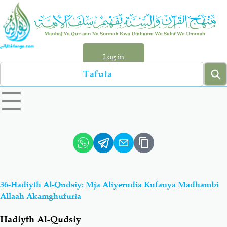
Skip
to
main
content
Log in
Search
left
☰
sidebar
menu
Qur-aan
Hadiyth
Sunnah
Tawhiyd
36-Hadiyth Al-Qudsiy: Mja Aliyerudia Kufanya Madhambi
Aqiydah
Manhaj
Allaah Akamghufuria
Hadiyth Al-Qudsiy
Shirki & Kufru
Bid-'ah (Uzushi)