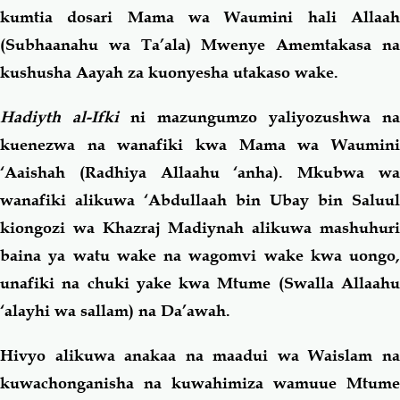
kumtia dosari Mama wa Waumini hali Allaah
(Subhaanahu wa Ta’ala) Mwenye Amemtakasa na
kushusha Aayah za kuonyesha utakaso wake.
Hadiyth al-Ifki
ni mazungumzo yaliyozushwa na
kuenezwa na wanafiki kwa Mama wa Waumini
‘Aaishah (Radhiya Allaahu ‘anha). Mkubwa wa
wanafiki alikuwa ‘Abdullaah bin Ubay bin Saluul
kiongozi wa Khazraj Madiynah alikuwa mashuhuri
baina ya watu wake na wagomvi wake kwa uongo,
unafiki na chuki yake kwa Mtume (Swalla Allaahu
‘alayhi wa sallam) na Da’awah.
Hivyo alikuwa anakaa na maadui wa Waislam na
kuwachonganisha na kuwahimiza wamuue Mtume