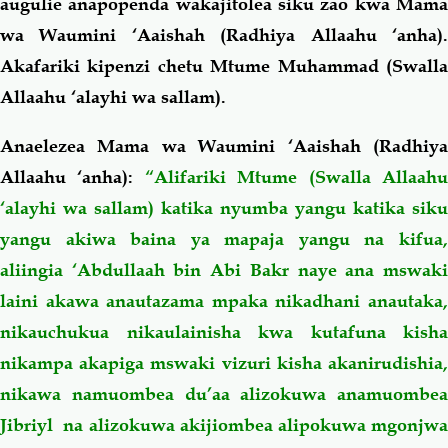
augulie anapopenda wakajitolea siku zao kwa Mama
wa Waumini ‘Aaishah (Radhiya Allaahu ‘anha).
Akafariki kipenzi chetu Mtume Muhammad (Swalla
Allaahu ‘alayhi wa sallam).
Anaelezea Mama wa Waumini ‘Aaishah (Radhiya
Allaahu ‘anha):
“Alifariki Mtume (Swalla Allaah
‘alayhi wa sallam) katika nyumba yangu katika siku
yangu akiwa baina ya mapaja yangu na kifua,
aliingia ‘Abdullaah bin Abi Bakr naye ana mswaki
laini akawa anautazama mpaka nikadhani anautaka,
nikauchukua nikaulainisha kwa kutafuna kisha
nikampa akapiga mswaki vizuri kisha akanirudishia,
nikawa namuombea du’aa alizokuwa anamuombea
Jibriyl na alizokuwa akijiombea alipokuwa mgonjwa