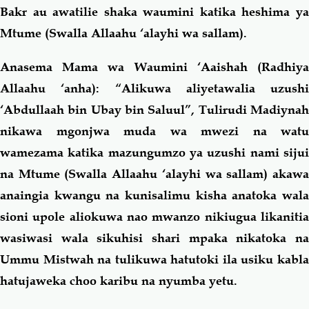
Bakr au awatilie shaka waumini katika heshima ya
Mtume (Swalla Allaahu ‘alayhi wa sallam).
Anasema Mama wa Waumini ‘Aaishah (Radhiya
Allaahu ‘anha): “Alikuwa aliyetawalia uzushi
‘Abdullaah bin Ubay bin Saluul”, Tulirudi Madiynah
nikawa mgonjwa muda wa mwezi na watu
wamezama katika mazungumzo ya uzushi nami sijui
na Mtume (Swalla Allaahu ‘alayhi wa sallam) akawa
anaingia kwangu na kunisalimu kisha anatoka wala
sioni upole aliokuwa nao mwanzo nikiugua likanitia
wasiwasi wala sikuhisi shari mpaka nikatoka na
Ummu Mistwah na tulikuwa hatutoki ila usiku kabla
hatujaweka choo karibu na nyumba yetu.