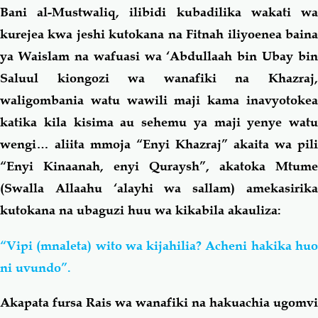
Bani al-Mustwaliq, ilibidi kubadilika wakati wa
kurejea kwa jeshi kutokana na Fitnah iliyoenea baina
ya Waislam na wafuasi wa ‘Abdullaah bin Ubay bin
Saluul kiongozi wa wanafiki na Khazraj,
waligombania watu wawili maji kama inavyotokea
katika kila kisima au sehemu ya maji yenye watu
wengi… aliita mmoja “Enyi Khazraj” akaita wa pili
“Enyi Kinaanah, enyi Quraysh”, akatoka Mtume
(Swalla Allaahu ‘alayhi wa sallam) amekasirika
kutokana na ubaguzi huu wa kikabila akauliza:
“Vipi (mnaleta) wito wa kijahilia? Acheni hakika huo
ni uvundo”.
Akapata fursa Rais wa wanafiki na hakuachia ugomvi