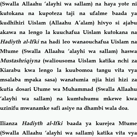
(Swalla Allaahu ‘alayhi wa sallam) na haya yote ni
kutokana na kupoteza taji na ufalme baada ya
kudhihiri Uislam (Allaahu A’alam) hivyo si ajabu
akawa na lengo la kuuchafua Uislam kutokana na
Hadiyth al-Ifki
na hadi leo wanaouchafua Uislam n
Mtume (Swalla Allaahu ‘alayhi wa sallam) haswa
Mustashriqiyna
(waliousoma Uislam katika nchi za
Kiarabu kwa lengo la kuubomoa tangu vita vya
msalaba mpaka sasa) wanatumia njia hizi hizi za
kutia dosari Utume wa Muhammad (Swalla Allaahu
‘alayhi wa sallam) na kumtuhumu mkewe kwa
uzinifu mwanamke safi asiye na dhambi wala doa.
Ilianza
Hadiyth al-Ifki
baada ya kurejea Mtume
(Swalla Allaahu ‘alayhi wa sallam) katika vita vya