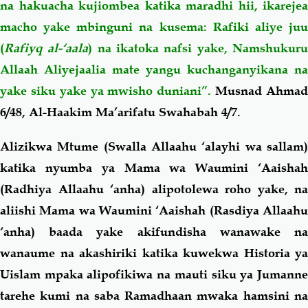
na hakuacha kujiombea katika maradhi hii, ikarejea
macho yake mbinguni na kusema: Rafiki aliye juu
(
Rafiyq al-‘aala
) na ikatoka nafsi yake, Namshukur
Allaah Aliyejaalia mate yangu kuchanganyikana na
yake siku yake ya mwisho duniani”.
Musnad Ahma
6/48, Al-Haakim Ma’arifatu Swahabah 4/7.
Alizikwa Mtume (Swalla Allaahu ‘alayhi wa sallam)
katika nyumba ya Mama wa Waumini ‘Aaishah
(Radhiya Allaahu ‘anha) alipotolewa roho yake, na
aliishi Mama wa Waumini ‘Aaishah (Rasdiya Allaahu
‘anha) baada yake akifundisha wanawake na
wanaume na akashiriki katika kuwekwa Historia ya
Uislam mpaka alipofikiwa na mauti siku ya Jumanne
tarehe kumi na saba Ramadhaan mwaka hamsini na