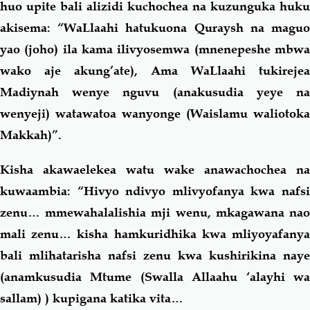
huo upite bali alizidi kuchochea na kuzunguka huku
akisema: “WaLlaahi hatukuona Quraysh na maguo
yao (joho) ila kama ilivyosemwa (mnenepeshe mbwa
wako aje akung’ate), Ama WaLlaahi tukirejea
Madiynah wenye nguvu (anakusudia yeye na
wenyeji) watawatoa wanyonge (Waislamu waliotoka
Makkah)”.
Kisha akawaelekea watu wake anawachochea na
kuwaambia: “Hivyo ndivyo mlivyofanya kwa nafsi
zenu… mmewahalalishia mji wenu, mkagawana nao
mali zenu… kisha hamkuridhika kwa mliyoyafanya
bali mlihatarisha nafsi zenu kwa kushirikina naye
(anamkusudia Mtume (Swalla Allaahu ‘alayhi wa
sallam) ) kupigana katika vita…