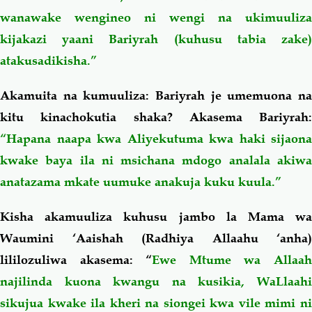
wanawake wengineo ni wengi na ukimuuliza
kijakazi yaani Bariyrah (kuhusu tabia zake)
atakusadikisha.”
Akamuita na kumuuliza: Bariyrah je umemuona na
kitu kinachokutia shaka? Akasema Bariyrah:
“Hapana naapa kwa Aliyekutuma kwa haki sijaona
kwake baya ila ni msichana mdogo analala akiwa
anatazama mkate uumuke anakuja kuku kuula.”
Kisha akamuuliza kuhusu jambo la Mama wa
Waumini ‘Aaishah (Radhiya Allaahu ‘anha)
lililozuliwa akasema: “
Ewe Mtume wa Allaa
najilinda kuona kwangu na kusikia, WaLlaahi
sikujua kwake ila kheri na siongei kwa vile mimi ni