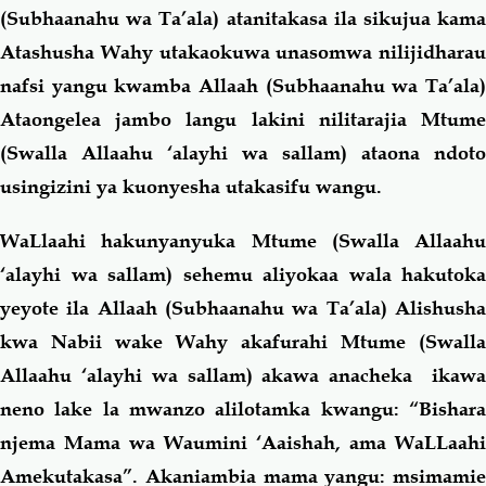
(Subhaanahu wa Ta’ala) atanitakasa ila sikujua kama
Atashusha Wahy utakaokuwa unasomwa nilijidharau
nafsi yangu kwamba Allaah (Subhaanahu wa Ta’ala)
Ataongelea jambo langu lakini nilitarajia Mtume
(Swalla Allaahu ‘alayhi wa sallam) ataona ndoto
usingizini ya kuonyesha utakasifu wangu.
WaLlaahi hakunyanyuka Mtume (Swalla Allaahu
‘alayhi wa sallam) sehemu aliyokaa wala hakutoka
yeyote ila Allaah (Subhaanahu wa Ta’ala) Alishusha
kwa Nabii wake Wahy akafurahi Mtume (Swalla
Allaahu ‘alayhi wa sallam) akawa anacheka ikawa
neno lake la mwanzo alilotamka kwangu: “Bishara
njema Mama wa Waumini ‘Aaishah, ama WaLLaahi
Amekutakasa”. Akaniambia mama yangu: msimamie