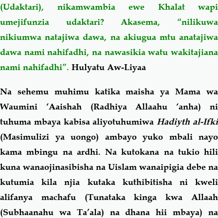
(Udaktari), nikamwambia ewe Khalat wapi
umejifunzia udaktari? Akasema, “nilikuwa
nikiumwa natajiwa dawa, na akiugua mtu anatajiwa
dawa nami nahifadhi, na nawasikia watu wakitajiana
nami nahifadhi”.
Hulyatu Aw-Liyaa
Na sehemu muhimu katika maisha ya Mama wa
Waumini ‘Aaishah (Radhiya Allaahu ‘anha) ni
tuhuma mbaya kabisa aliyotuhumiwa
Hadiyth al-Ifk
(Masimulizi ya uongo) ambayo yuko mbali nayo
kama mbingu na ardhi. Na kutokana na tukio hili
kuna wanaojinasibisha na Uislam wanaipigia debe na
kutumia kila njia kutaka kuthibitisha ni kweli
alifanya machafu (Tunataka kinga kwa Allaah
(Subhaanahu wa Ta’ala) na dhana hii mbaya) na