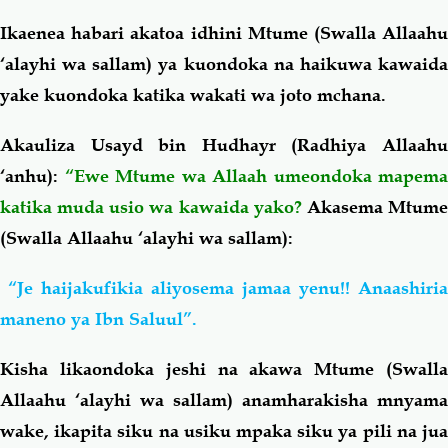
Ikaenea habari akatoa idhini Mtume (Swalla Allaahu
‘alayhi wa sallam) ya kuondoka na haikuwa kawaida
yake kuondoka katika wakati wa joto mchana.
Akauliza Usayd bin Hudhayr (Radhiya Allaahu
‘anhu):
“Ewe Mtume wa Allaah umeondoka mapema
katika muda usio wa kawaida yako?
Akasema Mtum
(Swalla Allaahu ‘alayhi wa sallam):
“Je haijakufikia aliyosema jamaa yenu!! Anaashiria
maneno ya Ibn Saluul”.
Kisha likaondoka jeshi
na akawa Mtume (Swall
Allaahu ‘alayhi wa sallam) anamharakisha mnyama
wake, ikapita siku na usiku mpaka siku ya pili na jua