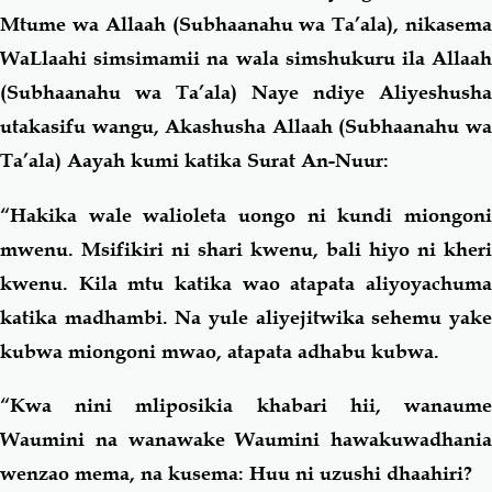
Mtume wa Allaah (Subhaanahu wa Ta’ala), nikasema
WaLlaahi simsimamii na wala simshukuru ila Allaah
(Subhaanahu wa Ta’ala) Naye ndiye Aliyeshusha
utakasifu wangu, Akashusha Allaah (Subhaanahu wa
Ta’ala) Aayah kumi katika Surat An-Nuur:
“Hakika wale walioleta uongo ni kundi miongoni
mwenu. Msifikiri ni shari kwenu, bali hiyo ni kheri
kwenu. Kila mtu katika wao atapata aliyoyachuma
katika madhambi. Na yule aliyejitwika sehemu yake
kubwa miongoni mwao, atapata adhabu kubwa.
“Kwa nini mliposikia khabari hii, wanaume
Waumini na wanawake Waumini hawakuwadhania
wenzao mema, na kusema: Huu ni uzushi dhaahiri?