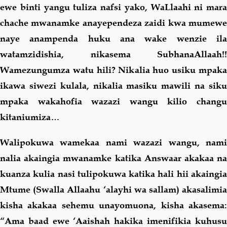
ewe binti yangu tuliza nafsi yako, WaLlaahi ni mara
chache mwanamke anayependeza zaidi kwa mumewe
naye anampenda huku ana wake wenzie ila
watamzidishia, nikasema SubhanaAllaah!!
Wamezungumza watu hili? Nikalia huo usiku mpaka
ikawa siwezi kulala, nikalia masiku mawili na siku
mpaka wakahofia wazazi wangu kilio changu
kitaniumiza…
Walipokuwa wamekaa nami wazazi wangu, nami
nalia akaingia mwanamke katika Answaar akakaa na
kuanza kulia nasi tulipokuwa katika hali hii akaingia
Mtume (Swalla Allaahu ‘alayhi wa sallam) akasalimia
kisha akakaa sehemu unayomuona, kisha akasema:
“Ama baad ewe ‘Aaishah hakika imenifikia kuhusu