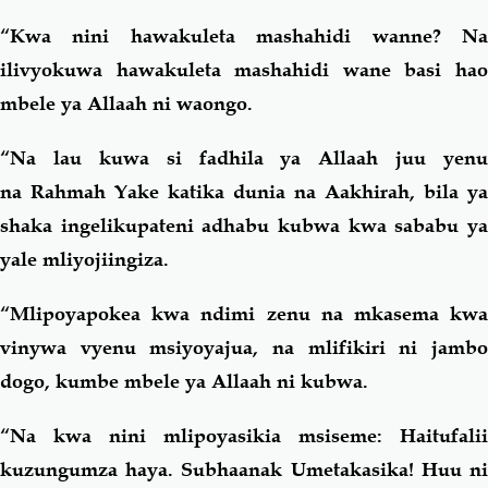
“Kwa nini hawakuleta mashahidi wanne? Na
ilivyokuwa hawakuleta mashahidi wane basi hao
mbele ya Allaah ni waongo.
“Na lau kuwa si fadhila ya Allaah juu yenu
na Rahmah Yake katika dunia na Aakhirah, bila ya
shaka ingelikupateni adhabu kubwa kwa sababu ya
yale mliyojiingiza.
“Mlipoyapokea kwa ndimi zenu na mkasema kwa
vinywa vyenu msiyoyajua, na mlifikiri ni jambo
dogo, kumbe mbele ya Allaah ni kubwa.
“Na kwa nini mlipoyasikia msiseme: Haitufalii
kuzungumza haya. Subhaanak Umetakasika! Huu ni