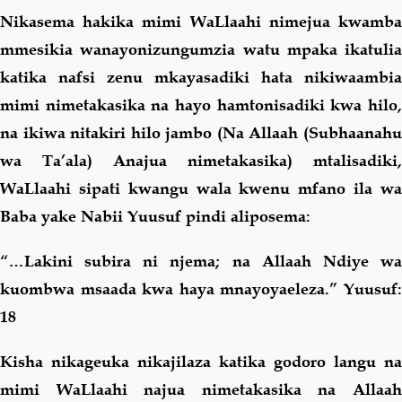
Nikasema hakika mimi WaLlaahi nimejua kwamba
mmesikia wanayonizungumzia watu mpaka ikatulia
katika nafsi zenu mkayasadiki hata nikiwaambia
mimi nimetakasika na hayo hamtonisadiki kwa hilo,
na ikiwa nitakiri hilo jambo (Na Allaah (Subhaanahu
wa Ta’ala) Anajua nimetakasika) mtalisadiki,
WaLlaahi sipati kwangu wala kwenu mfano ila wa
Baba yake Nabii Yuusuf pindi aliposema:
“…Lakini subira ni njema; na Allaah Ndiye wa
kuombwa msaada kwa haya mnayoyaeleza.”
Yuusuf
18
Kisha nikageuka nikajilaza katika godoro langu na
mimi WaLlaahi najua nimetakasika na Allaah