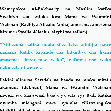
Wamepokea Al-Bukhaariy na Muslim katika
Swahiyh zao kutoka kwa Mama wa Waumini
‘Aaishah (Radhiya Allaahu ‘anha) amesema, amesema
Mtume (Swalla Allaahu ‘alayhi wa sallam):
“Nilikuona katika ndoto siku tatu, aliniijia nawe
malaika katika kipande cha kitambaa cha hariri
anasema: “huyu mke wako”, nafunua uso wako
nakukuta ni wewe…”
Lakini alimuoa Sawdah na baada ya miaka mitatu
akamuoa (dukhuul) Mama wa Waumini ‘Aaishah
mwezi wa Shawwaal baada ya vita vya Badr katika
nyumba miongoni mwa nyumba zilizozunguka
Msikiti zilizojengwa kwa udongo na kuezekwa na