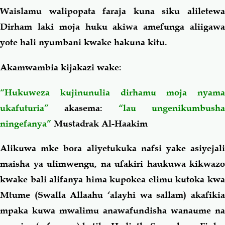
Waislamu walipopata faraja kuna siku aliletewa
Dirham laki moja huku akiwa amefunga aliigawa
yote hali nyumbani kwake hakuna kitu.
Akamwambia kijakazi wake:
“Hukuweza kujinunulia dirhamu moja nyama
ukafuturia”
akasema:
“lau ungenikumbush
ningefanya”
Mustadrak Al-Haakim
Alikuwa mke bora aliyetukuka nafsi yake asiyejali
maisha ya ulimwengu, na ufakiri haukuwa kikwazo
kwake bali alifanya hima kupokea elimu kutoka kwa
Mtume (Swalla Allaahu ‘alayhi wa sallam) akafikia
mpaka kuwa mwalimu anawafundisha wanaume na