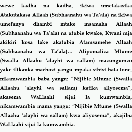
wewe kadha na kadha, ikiwa umetakasika
Atakutakasa Allaah (Subhaanahu wa Ta’ala) na ikiwa
umefanya dhambi mtake msamaha Allaah
(Subhaanahu wa Ta’ala) na utubie kwake, Kwani mja
akikiri kosa lake akatubia Atamsamehe Allaah
(Subhaanahu wa Ta’ala)… Alipomaliza Mtume
(Swalla Allaahu ‘alayhi wa sallam) mazungumzo
yake ilikauka machozi yangu mpaka sihisi hata tone,
nikamwambia baba yangu: “Nijibie Mtume (Swalla
Allaahu ‘alayhi wa sallam) katika aliyosema”,
akasema WaLlaahi sijui la kumwambia,
nikamwambia mama yangu: “Nijibie Mtume (Swalla
Allaahu ‘alayhi wa sallam) kwa aliyosema”, akajibu
WaLlaahi sijui la kumwambia.