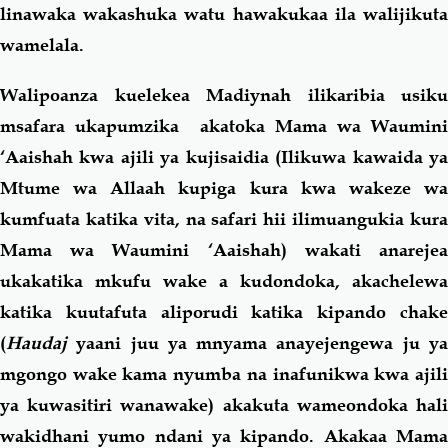
linawaka wakashuka watu hawakukaa ila walijikuta
wamelala.
Walipoanza kuelekea Madiynah ilikaribia usiku
msafara ukapumzika akatoka Mama wa Waumini
‘Aaishah kwa ajili ya kujisaidia (Ilikuwa kawaida ya
Mtume wa Allaah kupiga kura kwa wakeze wa
kumfuata katika vita, na safari hii ilimuangukia kura
Mama wa Waumini ‘Aaishah) wakati anarejea
ukakatika mkufu wake a kudondoka, akachelewa
katika kuutafuta aliporudi katika kipando chake
(
Haudaj
yaani juu ya mnyama anayejengewa ju ya
mgongo wake kama nyumba na inafunikwa kwa ajili
ya kuwasitiri wanawake) akakuta wameondoka hali
wakidhani yumo ndani ya kipando. Akakaa Mama