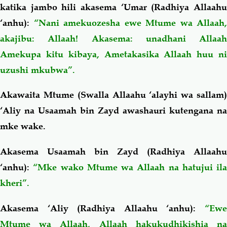
katika jambo hili akasema ‘Umar (Radhiya Allaahu
‘anhu):
“Nani amekuozesha ewe Mtume wa Allaah,
akajibu: Allaah! Akasema: unadhani Allaah
Amekupa kitu kibaya,
Ametakasika Allaah huu n
uzushi mkubwa”.
Akawaita Mtume (Swalla Allaahu ‘alayhi wa sallam)
‘Aliy na Usaamah bin Zayd awashauri kutengana na
mke wake.
Akasema Usaamah bin Zayd (Radhiya Allaahu
‘anhu):
“Mke wako Mtume wa Allaah na hatujui ila
kheri”.
Akasema ‘Aliy (Radhiya Allaahu ‘anhu):
“Ewe
Mtume wa Allaah, Allaah hakukudhikishia na