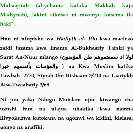
Muhaajirah (aliyehama kutoka Makkah kuja
Madiynah), lakini sikuwa ni mwenye kusema ila
haki”.
Huu ni ufupisho wa
Hadiyth al- Ifki
kwa maelezo
zaidi tazama kwa Imamu Al-Bukhaariy Tafsiri ya
Surat An-Nuur mlango
(
ولا اذ سمعتموهم ظن المؤمنون
والمؤمنات بأنفسهم خيرا
)
na Kwa Muslim katik
Tawbah 2770, Siyrah Ibn Hishaam 3/210 na Taariykh
Atw-Twaabariy 3/68
Ni juu yako Ndugu Muislam ujue kiwango cha
uzushi huu na utajua uhakika kwa namna
ilivyokuzwa kutokana na ugomvi wa kidini, kisiasa,
uongo na unafiki.