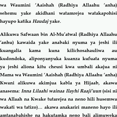
wa Waumini ‘Aaishah (Radhiya Allaahu ‘anha)
sehemu yake akidhani watamrejea watakapohisi
hayupo katika
Haudaj
yake.
Alikuwa Safwaan bin Al-Mu’atwal (Radhiya Allaahu
‘anhu) kawaida yake anabaki nyuma ya jeshi ili
kuangalia kama kuna kilichosahauliwa au
kudondoka, aliponyanyuka kuanza kufuata nyuma
ya jeshi aliona kitu cheusi kwa umbali akajua ni
Mama wa Waumini ‘Aaishah (Radhiya Allaahu ‘anha)
Kwani alikuwa akimjua kabla ya Hijaab, akawa
anasema:
Inna Lilaahi wainaa Ilayhi Raaji’uun
(sisi n
wa Allaah na Kwake tutarejea na neno hili husemwa
wakati wa tatizo)… akawa anakariri maneno hayo ili
amtanabahishe na hakutamka neno bali alimuweka