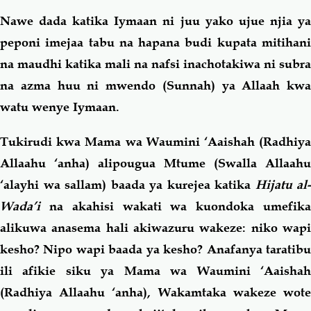
Nawe dada katika Iymaan ni juu yako ujue njia ya
peponi imejaa tabu na hapana budi kupata mitihani
na maudhi katika mali na nafsi inachotakiwa ni subra
na azma huu ni mwendo (Sunnah) ya Allaah kwa
watu wenye Iymaan.
Tukirudi kwa Mama wa Waumini ‘Aaishah (Radhiya
Allaahu ‘anha) alipougua Mtume (Swalla Allaahu
‘alayhi wa sallam) baada ya kurejea katika
Hijatu al-
Wada’i
na akahisi wakati wa kuondoka umefika
alikuwa anasema hali akiwazuru wakeze: niko wapi
kesho? Nipo wapi baada ya kesho? Anafanya taratibu
ili afikie siku ya Mama wa Waumini ‘Aaishah
(Radhiya Allaahu ‘anha), Wakamtaka wakeze wote