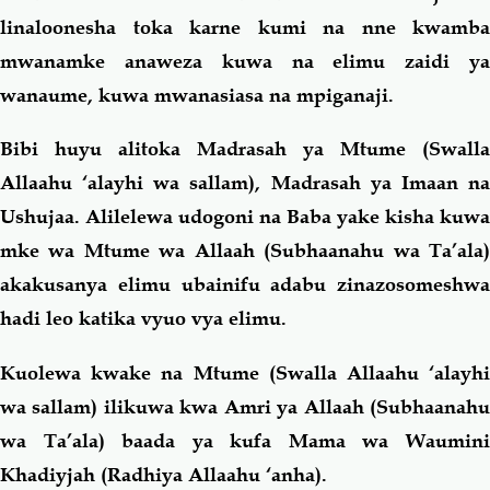
linaloonesha toka karne kumi na nne kwamba
mwanamke anaweza kuwa na elimu zaidi ya
wanaume, kuwa mwanasiasa na mpiganaji.
Bibi huyu alitoka Madrasah ya Mtume (Swalla
Allaahu ‘alayhi wa sallam), Madrasah ya Imaan na
Ushujaa. Alilelewa udogoni na Baba yake kisha kuwa
mke wa Mtume wa Allaah (Subhaanahu wa Ta’ala)
akakusanya elimu ubainifu adabu zinazosomeshwa
hadi leo katika vyuo vya elimu.
Kuolewa kwake na Mtume (Swalla Allaahu ‘alayhi
wa sallam) ilikuwa kwa Amri ya Allaah (Subhaanahu
wa Ta’ala) baada ya kufa Mama wa Waumini
Khadiyjah (Radhiya Allaahu ‘anha).