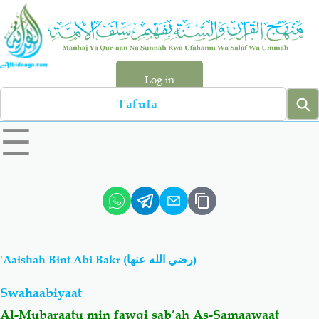
Skip
to
main
content
Log in
Search
left
☰
sidebar
menu
Qur-aan
Hadiyth
Sunnah
Tawhiyd
'Aaishah Bint Abi Bakr (رضي الله عنها)
Aqiydah
Manhaj
Swahaabiyaat
Shirki & Kufru
Bid-'ah (Uzushi)
Al-Mubaraatu min fawqi sab’ah As-Samaawaat