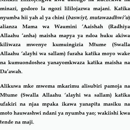
minazi, godoro la ngozi lililojazwa majani. Katika
nyumba hii yah al ya chini (
baswiyt, mutawaadhwi’u
)
alianza Mama wa Waumini ‘Aaishah (Radhiya
Allaahu ‘anha) maisha mapya ya ndoa huku akiwa
kiliwaza mwenye kumuingizia Mtume (Swalla
Allaahu ‘alayhi wa sallam) furaha katika moyo wake
na kumuondoshea yanayomkwaza katika maisha na
Da’awah.
Alikuwa mke mwema mkarimu alisubiri pamoja na
Mtume (Swalla Allaahu ‘alayhi wa sallam) katika
ufakiri na njaa mpaka ikawa yanapita masiku na
moto hauwashwi ndani ya nyumba yao; wakiishi kwa
tende na maji.