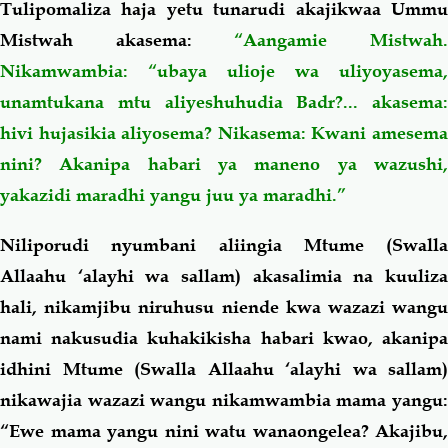
Tulipomaliza haja yetu tunarudi akajikwaa Ummu
Mistwah akasema:
“Aangamie Mistwah
Nikamwambia: “ubaya ulioje wa uliyoyasema,
unamtukana mtu aliyeshuhudia Badr?... akasema:
hivi hujasikia aliyosema? Nikasema: Kwani amesema
nini? Akanipa habari ya maneno ya wazushi,
yakazidi maradhi yangu juu ya maradhi.”
Niliporudi nyumbani aliingia Mtume (Swalla
Allaahu ‘alayhi wa sallam) akasalimia na kuuliza
hali, nikamjibu niruhusu niende kwa wazazi wangu
nami nakusudia kuhakikisha habari kwao, akanipa
idhini Mtume (Swalla Allaahu ‘alayhi wa sallam)
nikawajia wazazi wangu nikamwambia mama yangu:
“Ewe mama yangu nini watu wanaongelea? Akajibu,