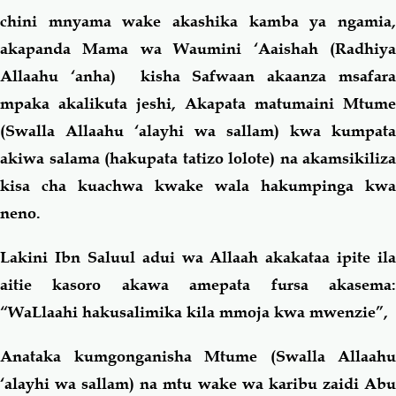
chini mnyama wake akashika kamba ya ngamia,
akapanda Mama wa Waumini ‘Aaishah
(Radhiya
Allaahu ‘anha)
kisha Safwaan akaanza msafar
mpaka akalikuta jeshi, Akapata matumaini Mtume
(Swalla Allaahu ‘alayhi wa sallam) kwa kumpata
akiwa salama (hakupata tatizo lolote) na akamsikiliza
kisa cha kuachwa kwake wala hakumpinga kwa
neno.
Lakini Ibn Saluul adui wa Allaah akakataa ipite ila
aitie kasoro akawa amepata fursa akasema:
“WaLlaahi hakusalimika kila mmoja kwa mwenzie”,
Anataka kumgonganisha Mtume (Swalla Allaahu
‘alayhi wa sallam) na mtu wake wa karibu zaidi Abu