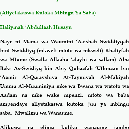
(Aliyetakaswa Kutoka Mbingu Ya Saba)
Salaf Wa Ummah
Firaq-Makundi
Haliymah ‘Abdullaah Husayn
Fiqh-Ibaadah
Duaa-Adhkaar
Naye ni Mama wa Waumini ‘Aaishah Swiddiyqah
Fataawa Za Ulamaa
Kauli Za Salaf
bint Swiddiyq (mkweli mtoto wa mkweli) Khaliyfah
wa Mtume (Swalla Allaahu ‘alayhi wa sallam) Abu
Akhlaaq-Aadaab
Raqaaiq
Bakr As-Swidiyq bin Abiy Quhaafah ‘Uthmaan bin
‘Aamir Al-Qurayshiya At-Taymiyah Al-Makiyah
Familia-Jamii
Maswali-Majibu
Ummu Al-Muuminiyn mke wa Bwana wa watoto wa
Aadam na mke wake mpenzi, mtoto wa baba
Chemsha Bongo
Vitabu
ampendaye aliyetakaswa kutoka juu ya mbingu
saba. Mwalimu wa Wanaume.
Mapishi
Alikuwa na elimu kuliko wanaume jambo