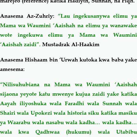
marejeo (reference) katika Hadiyth, Sunnah, na Fiqh.
Anasema Az-Zuhriy:
“Lau ingekusanywa elimu y
Mama wa Waumini ‘Aaishah na elimu ya wanawake
wote ingekuwa elimu ya Mama wa Waumini
‘Aaishah zaidi”.
Mustadrak Al-Haakim
Anasema Hishaam bin ‘Urwah kutoka kwa baba yake
amesema:
“Nilisuhubiana na Mama wa Waumini ‘Aaishah
sijaona yeyote katu mwenye kujua zaidi yake katika
Aayah iliyoshuka wala Faradhi wala Sunnah wala
Shairi wala Upokezi wala historia siku katika masiku
ya Waarabu wala nasabu wala kadha… wala kadha…
wala kwa Qadhwaa (hukumu) wala Utabibu