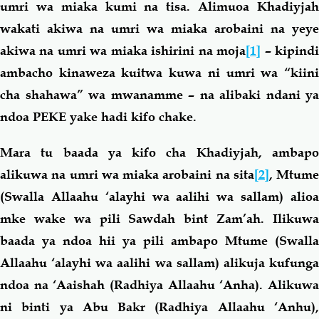
umri wa miaka kumi na tisa. Alimuoa Khadiyjah
wakati akiwa na umri wa miaka arobaini na yeye
akiwa na umri wa miaka ishirini na moja
[1]
– kipind
ambacho kinaweza kuitwa kuwa ni umri wa “kiini
cha shahawa” wa mwanamme – na alibaki ndani ya
ndoa PEKE yake hadi kifo chake.
Mara tu baada ya kifo cha Khadiyjah, ambapo
alikuwa na umri wa miaka arobaini na sita
[2]
, Mtume
(Swalla Allaahu ‘alayhi wa aalihi wa sallam) alioa
mke wake wa pili Sawdah bint Zam’ah. Ilikuwa
baada ya ndoa hii ya pili ambapo Mtume (Swalla
Allaahu ‘alayhi wa aalihi wa sallam) alikuja kufunga
ndoa na ‘Aaishah (Radhiya Allaahu ‘Anha). Alikuwa
ni binti ya Abu Bakr (Radhiya Allaahu ‘Anhu),