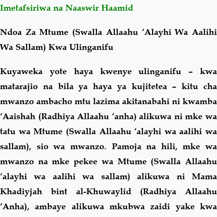
Imetafsiriwa na Naaswir Haamid
Salaf Wa Ummah
Firaq-Makundi
Ndoa Za Mtume (Swalla Allaahu ‘Alayhi Wa Aalihi
Wa Sallam) Kwa Ulinganifu
Fiqh-Ibaadah
Duaa-Adhkaar
Kuyaweka yote haya kwenye ulinganifu – kwa
Fataawa Za Ulamaa
Kauli Za Salaf
matarajio na bila ya haya ya kujitetea – kitu cha
mwanzo ambacho mtu lazima akitanabahi ni kwamba
Akhlaaq-Aadaab
Raqaaiq
‘Aaishah (Radhiya Allaahu ‘anha) alikuwa ni mke wa
tatu wa Mtume (Swalla Allaahu ‘alayhi wa aalihi wa
Familia-Jamii
Maswali-Majibu
sallam), sio wa mwanzo. Pamoja na hili, mke wa
mwanzo na mke pekee wa Mtume (Swalla Allaahu
Chemsha Bongo
Vitabu
‘alayhi wa aalihi wa sallam) alikuwa ni Mama
Khadiyjah bint al-Khuwaylid
(Radhiya Allaahu
Mapishi
‘Anha)
, ambaye alikuwa mkubwa zaidi yake kwa