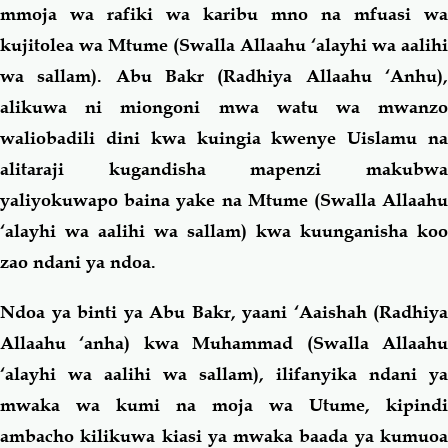
mmoja wa rafiki wa karibu mno na mfuasi wa
kujitolea wa Mtume (Swalla Allaahu ‘alayhi wa aalihi
wa sallam). Abu Bakr (Radhiya Allaahu ‘Anhu),
alikuwa ni miongoni mwa watu wa mwanzo
waliobadili dini kwa kuingia kwenye Uislamu na
alitaraji kugandisha mapenzi makubwa
yaliyokuwapo baina yake na Mtume (Swalla Allaahu
‘alayhi wa aalihi wa sallam) kwa kuunganisha koo
zao ndani ya ndoa.
Ndoa ya binti ya Abu Bakr, yaani ‘Aaishah (Radhiya
Allaahu ‘anha) kwa Muhammad (Swalla Allaahu
‘alayhi wa aalihi wa sallam), ilifanyika ndani ya
mwaka wa kumi na moja wa Utume, kipindi
ambacho kilikuwa kiasi ya mwaka baada ya kumuoa