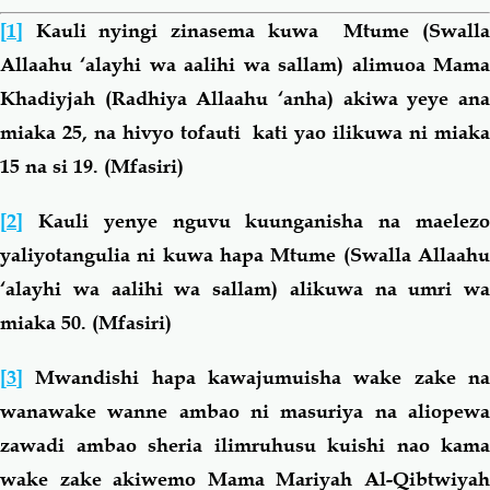
[1]
Kauli nyingi zinasema kuwa Mtume (Swalla
Allaahu ‘alayhi wa aalihi wa sallam) alimuoa Mama
Khadiyjah (Radhiya Allaahu ‘anha) akiwa yeye ana
miaka 25, na hivyo tofauti kati yao ilikuwa ni miaka
15 na si 19. (Mfasiri)
[2]
Kauli yenye nguvu kuunganisha na maelezo
yaliyotangulia ni kuwa hapa Mtume (Swalla Allaahu
‘alayhi wa aalihi wa sallam) alikuwa na umri wa
miaka 50. (Mfasiri)
[3]
Mwandishi hapa kawajumuisha wake zake na
wanawake wanne ambao ni masuriya na aliopewa
zawadi ambao sheria ilimruhusu kuishi nao kama
wake zake akiwemo Mama Mariyah Al-Qibtwiyah