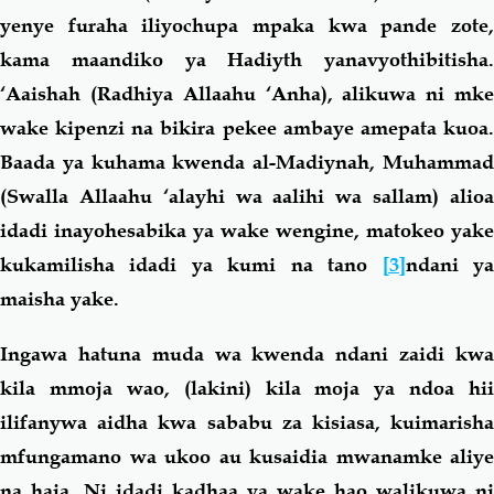
yenye furaha iliyochupa mpaka kwa pande zote,
kama maandiko ya Hadiyth yanavyothibitisha.
‘Aaishah (Radhiya Allaahu ‘Anha), alikuwa ni mke
wake kipenzi na bikira pekee ambaye amepata kuoa.
Baada ya kuhama kwenda al-Madiynah, Muhammad
(Swalla Allaahu ‘alayhi wa aalihi wa sallam) alioa
idadi inayohesabika ya wake wengine, matokeo yake
kukamilisha idadi ya kumi na tano
[3]
ndani y
maisha yake.
Ingawa hatuna muda wa kwenda ndani zaidi kwa
kila mmoja wao, (lakini) kila moja ya ndoa hii
ilifanywa aidha kwa sababu za kisiasa, kuimarisha
mfungamano wa ukoo au kusaidia mwanamke aliye
na haja. Ni idadi kadhaa ya wake hao walikuwa ni