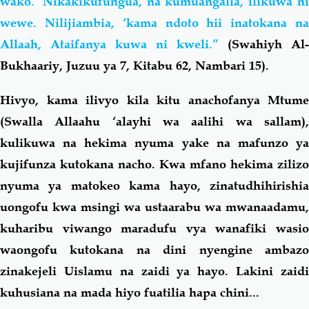
wako.’ Nikakikufungua, na kumuangalia, ilikuwa ni
wewe. Nilijiambia, ‘kama ndoto hii inatokana na
Allaah, Ataifanya kuwa ni kweli.”
(Swahiyh Al-
Bukhaariy, Juzuu ya 7, Kitabu 62, Nambari 15).
Hivyo, kama ilivyo kila kitu anachofanya Mtume
(Swalla Allaahu ‘alayhi wa aalihi wa sallam),
kulikuwa na hekima nyuma yake na mafunzo ya
kujifunza kutokana nacho. Kwa mfano hekima zilizo
nyuma ya matokeo kama hayo, zinatudhihirishia
uongofu kwa msingi wa ustaarabu wa mwanaadamu,
kuharibu viwango maradufu vya wanafiki wasio
waongofu kutokana na dini nyengine ambazo
zinakejeli Uislamu na zaidi ya hayo. Lakini zaidi
kuhusiana na mada hiyo fuatilia hapa chini...