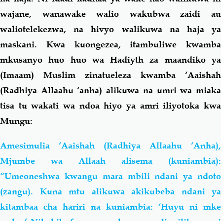
wajane, wanawake walio wakubwa zaidi au
waliotelekezwa, na hivyo walikuwa na haja ya
maskani. Kwa kuongezea, itambuliwe kwamba
mkusanyo huo huo wa Hadiyth za maandiko ya
(Imaam) Muslim zinatueleza kwamba ‘Aaishah
(Radhiya Allaahu ‘anha) alikuwa na umri wa miaka
tisa tu wakati wa ndoa hiyo ya amri iliyotoka kwa
Mungu:
Amesimulia ‘Aaishah (Radhiya Allaahu ‘Anha),
Mjumbe wa Allaah alisema (kuniambia):
“Umeoneshwa kwangu mara mbili ndani ya ndoto
(zangu). Kuna mtu alikuwa akikubeba ndani ya
kitambaa cha hariri na kuniambia: ‘Huyu ni mke