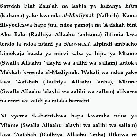
Sawdah bint Zam’ah na kabla ya kufanya
hijra
(kuhama) yake kwenda
al-Madiynah
(Yathrib). Kam
ilivyoelezwa hapo juu, ndoa pamoja na ‘Aaishah bint
Abu Bakr (Radhiya Allaahu ‘anhuma) ilitimia kwa
tendo la ndoa ndani ya
Shawwaal
, kipindi ambach
kimekuja baada ya miezi saba ya hijra ya Mtume
(Swalla Allaahu ‘alayhi wa aalihi wa sallam) kutoka
Makkah kwenda al-Madiynah. Wakati wa ndoa yake
kwa ‘Aaishah (Radhiya Allaahu ‘anha), Mtume
(Swalla Allaahu ‘alayhi wa aalihi wa sallam) alikuwa
na umri wa zaidi ya miaka hamsini.
Ni vyema ikabainishwa hapa kwamba ndoa ya
Mtume (Swalla Allaahu ‘alayhi wa aalihi wa sallam)
kwa ‘Aaishah (Radhiya Allaahu ‘anha) ilikuwa ni