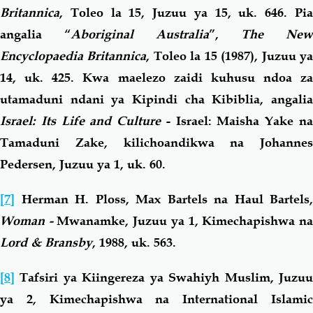
Britannica
, Toleo la 15, Juzuu ya 15, uk. 646. Pia
angalia “
Aboriginal Australia
”,
The New
Encyclopaedia Britannica
, Toleo la 15 (1987), Juzuu y
14, uk. 425. Kwa maelezo zaidi kuhusu ndoa za
utamaduni ndani ya Kipindi cha Kibiblia, angalia
Israel: Its Life and Culture
- Israel: Maisha Yake n
Tamaduni Zake, kilichoandikwa na Johannes
Pedersen, Juzuu ya 1, uk. 60.
[7]
Herman H. Ploss, Max Bartels na Haul Bartels,
Woman -
Mwanamke, Juzuu ya 1, Kimechapishwa n
Lord & Bransby
, 1988, uk. 563.
[8]
Tafsiri ya Kiingereza ya Swahiyh Muslim, Juzu
ya 2, Kimechapishwa na International Islamic