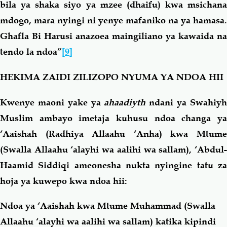
bila ya shaka siyo ya mzee (dhaifu) kwa msichana
mdogo, mara nyingi ni yenye mafaniko na ya hamasa.
Ghafla Bi Harusi anazoea maingiliano ya kawaida na
tendo la ndoa”
[9]
HEKIMA ZAIDI ZILIZOPO NYUMA YA NDOA HII
Kwenye maoni yake ya
ahaadiyth
ndani ya Swahiy
Muslim ambayo imetaja kuhusu ndoa changa ya
‘Aaishah (Radhiya Allaahu ‘Anha) kwa Mtume
(Swalla Allaahu ‘alayhi wa aalihi wa sallam), ‘Abdul-
Haamid Siddiqi ameonesha nukta nyingine tatu za
hoja ya kuwepo kwa ndoa hii:
Ndoa ya ‘Aaishah kwa Mtume Muhammad (Swalla
Allaahu ‘alayhi wa aalihi wa sallam) katika kipindi