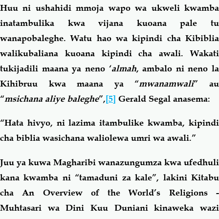
Huu ni ushahidi mmoja wapo wa ukweli kwamba
inatambulika kwa vijana kuoana pale tu
wanapobaleghe. Watu hao wa kipindi cha Kibiblia
walikubaliana kuoana kipindi cha awali. Wakati
tukijadili maana ya neno ‘
almah
, ambalo ni neno la
Kihibruu kwa maana ya “
mwanamwali
” a
“
msichana aliye baleghe
”,
[5]
Gerald Segal anasema:
“Hata hivyo, ni lazima itambulike kwamba, kipindi
cha biblia wasichana waliolewa umri wa awali.”
Juu ya kuwa Magharibi wanazungumza kwa ufedhuli
kana kwamba ni “tamaduni za kale”, lakini Kitabu
cha An Overview of the World’s Religions -
Muhtasari wa Dini Kuu Duniani kinaweka wazi