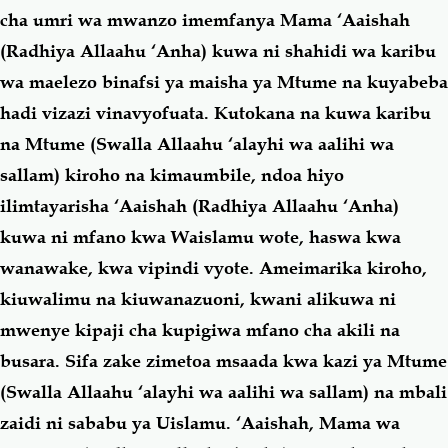
cha umri wa mwanzo imemfanya Mama ‘Aaishah
(Radhiya Allaahu ‘Anha) kuwa ni shahidi wa karibu
wa maelezo binafsi ya maisha ya Mtume na kuyabeba
hadi vizazi vinavyofuata.
Kutokana na kuwa karibu
na Mtume
(Swalla Allaahu ‘alayhi wa aalihi wa
sallam)
kiroho na kimaumbile, ndoa hiyo
ilimtayarisha ‘Aaishah
(Radhiya Allaahu ‘Anha)
kuwa ni mfano kwa Waislamu wote, haswa kwa
wanawake, kwa vipindi vyote. Ameimarika kiroho,
kiuwalimu na kiuwanazuoni, kwani alikuwa ni
mwenye kipaji cha kupigiwa mfano cha akili na
busara. Sifa zake zimetoa msaada kwa kazi ya Mtume
(Swalla Allaahu ‘alayhi wa aalihi wa sallam)
na mbali
zaidi ni sababu ya Uislamu. ‘Aaishah, Mama wa