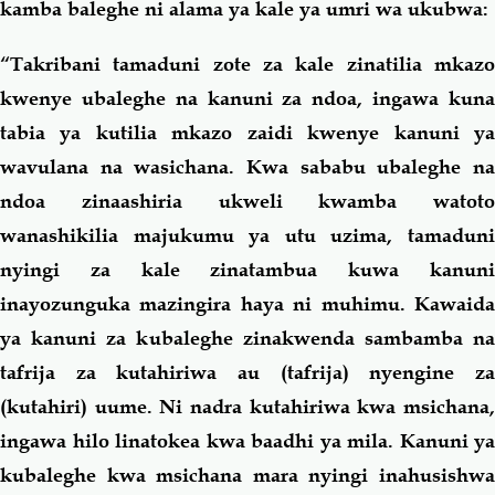
kamba baleghe ni alama ya kale ya umri wa ukubwa:
“Takribani tamaduni zote za kale zinatilia mkazo
kwenye ubaleghe na kanuni za ndoa, ingawa kuna
tabia ya kutilia mkazo zaidi kwenye kanuni ya
wavulana na wasichana. Kwa sababu ubaleghe na
ndoa zinaashiria ukweli kwamba watoto
wanashikilia majukumu ya utu uzima, tamaduni
nyingi za kale zinatambua kuwa kanuni
inayozunguka mazingira haya ni muhimu. Kawaida
ya kanuni za kubaleghe zinakwenda sambamba na
tafrija za kutahiriwa au (tafrija) nyengine za
(kutahiri) uume. Ni nadra kutahiriwa kwa msichana,
ingawa hilo linatokea kwa baadhi ya mila. Kanuni ya
kubaleghe kwa msichana mara nyingi inahusishwa