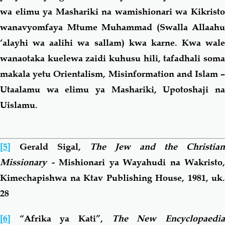
wa elimu ya Mashariki na wamishionari wa Kikristo
wanavyomfaya Mtume Muhammad (Swalla Allaahu
‘alayhi wa aalihi wa sallam) kwa karne. Kwa wale
wanaotaka kuelewa zaidi kuhusu hili, tafadhali soma
makala yetu Orientalism, Misinformation and Islam –
Utaalamu wa elimu ya Mashariki, Upotoshaji na
Uislamu.
[5]
Gerald Sigal,
The Jew and the Christian
Missionary -
Mishionari ya Wayahudi na Wakristo
Kimechapishwa na Ktav Publishing House, 1981, uk.
28
[6]
“Afrika ya Kati”,
The New Encyclopaedi