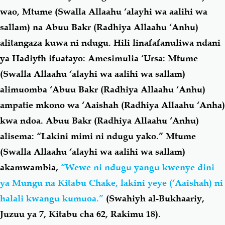
wao, Mtume
(Swalla Allaahu ‘alayhi wa aalihi wa
sallam)
na Abuu Bakr (Radhiya Allaahu ‘Anhu)
alitangaza kuwa ni ndugu. Hili linafafanuliwa ndani
ya Hadiyth ifuatayo:
Amesimulia ‘Ursa: Mtume
(Swalla Allaahu ‘alayhi wa aalihi wa sallam)
alimuomba ‘Abuu Bakr (Radhiya Allaahu ‘Anhu)
ampatie mkono wa ‘Aaishah (Radhiya Allaahu ‘Anha)
kwa ndoa. Abuu Bakr (Radhiya Allaahu ‘Anhu)
alisema: “Lakini mimi ni ndugu yako.” Mtume
(Swalla Allaahu ‘alayhi wa aalihi wa sallam)
akamwambia,
“Wewe ni ndugu yangu kwenye dini
ya Mungu na Kitabu Chake, lakini yeye (‘Aaishah) ni
halali kwangu kumuoa.”
(Swahiyh al-Bukhaariy,
Juzuu ya 7, Kitabu cha 62, Rakimu 18).