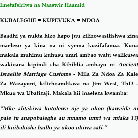
Imetafsiriwa na Naaswir Haamid
Salaf Wa Ummah
Firaq-Makundi
KUBALEGHE = KUPEVUKA = NDOA
Fiqh-Ibaadah
Duaa-Adhkaar
Baadhi ya nukta hizo hapo juu zilizowasilishwa zina
maelezo ya kina na ni vyema kuzifafanua. Kuna
Fataawa Za Ulamaa
Kauli Za Salaf
makala muhimu kuhusu umri ambao watu walikuwa
wakioana kipindi cha Kibiblia ambayo ni
Ancient
Akhlaaq-Aadaab
Raqaaiq
Israelite Marriage Customs
- Mila Za Ndoa Za Kale
Za Wazayuni, kilichoandikwa na Jim West, ThD -
Familia-Jamii
Maswali-Majibu
Mkuu wa Ubatizaji. Makala hii inaeleza kwamba:
Chemsha Bongo
Vitabu
”Mke alitakiwa kutolewa nje ya ukoo (kawaida ni
pale tu anapobaleghe au mnamo umri wa miaka 13)
Mapishi
ili kuibakisha hadhi ya ukoo ukiwa safi.”