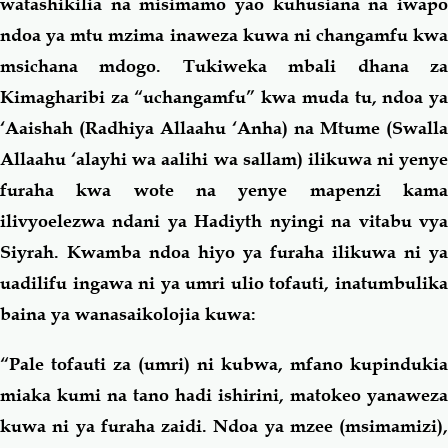
watashikilia na misimamo yao kuhusiana na iwapo
ndoa ya mtu mzima inaweza kuwa ni changamfu kwa
msichana mdogo. Tukiweka mbali dhana za
Kimagharibi za “uchangamfu” kwa muda tu, ndoa ya
‘Aaishah
(Radhiya Allaahu ‘Anha)
na Mtume (Swalla
Allaahu ‘alayhi wa aalihi wa sallam) ilikuwa ni yenye
furaha kwa wote na yenye mapenzi kama
ilivyoelezwa ndani ya Hadiyth nyingi na vitabu vya
Siyrah. Kwamba ndoa hiyo ya furaha ilikuwa ni ya
uadilifu ingawa ni ya umri ulio tofauti, inatumbulika
baina ya wanasaikolojia kuwa:
“Pale tofauti za (umri) ni kubwa, mfano kupindukia
miaka kumi na tano hadi ishirini, matokeo yanaweza
kuwa ni ya furaha zaidi. Ndoa ya mzee (msimamizi),