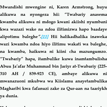
Mwandishi mwengine ni, Karen Armstrong, huyu
alikuwa na nyongeza hii: “Twabariy anasema
kwamba alikuwa ni mdogo kwani akiishi nyumbani
kwa wazazi wake na ndoa ilitimizwa hapo baadaye
alipotimu baleghe
”.
[11]
Hii halikadhalika inaweka
wazi kwamba ndoa hiyo ilitimu wakati wa baleghe,
na kwamba, haikuwa ni kiini cha mazungumzo.
“Twabariy” hapa, itambulike kuwa inamtambulisha
Abuu Ja’afar Muhammad bin Jariyr at-Twabariy (225-
310 AH / 839-923 CE), ambaye alikuwa ni
mwanazuoni mkubwa wa Kiislamu anayetambulika
Magharibi kwa fafanuzi zake za Qur-aan na taariykh
ya dunia.