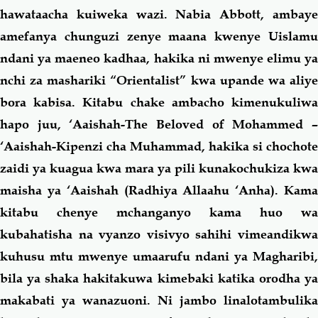
hawataacha kuiweka wazi. Nabia Abbott, ambaye
amefanya chunguzi zenye maana kwenye Uislamu
ndani ya maeneo kadhaa, hakika ni mwenye elimu ya
nchi za mashariki “Orientalist” kwa upande wa aliye
bora kabisa. Kitabu chake ambacho kimenukuliwa
hapo juu, ‘Aaishah-The Beloved of Mohammed –
‘Aaishah-Kipenzi cha Muhammad, hakika si chochote
zaidi ya kuagua kwa mara ya pili kunakochukiza kwa
maisha ya ‘Aaishah (Radhiya Allaahu ‘Anha). Kama
kitabu chenye mchanganyo kama huo wa
kubahatisha na vyanzo visivyo sahihi vimeandikwa
kuhusu mtu mwenye umaarufu ndani ya Magharibi,
bila ya shaka hakitakuwa kimebaki katika orodha ya
makabati ya wanazuoni. Ni jambo linalotambulika