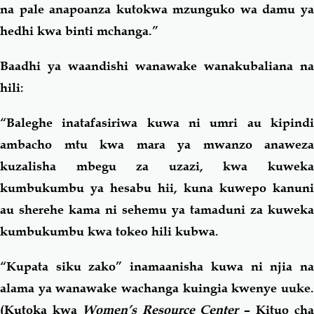
na pale anapoanza kutokwa mzunguko wa damu ya
hedhi kwa binti mchanga.”
Baadhi ya waandishi wanawake wanakubaliana na
hili:
“Baleghe inatafasiriwa kuwa ni umri au kipindi
ambacho mtu kwa mara ya mwanzo anaweza
kuzalisha mbegu za uzazi, kwa kuweka
kumbukumbu ya hesabu hii, kuna kuwepo kanuni
au sherehe kama ni sehemu ya tamaduni za kuweka
kumbukumbu kwa tokeo hili kubwa.
“Kupata siku zako” inamaanisha kuwa ni njia na
alama ya wanawake wachanga kuingia kwenye uuke.
(Kutoka kwa
Women’s Resource Center
– Kituo ch