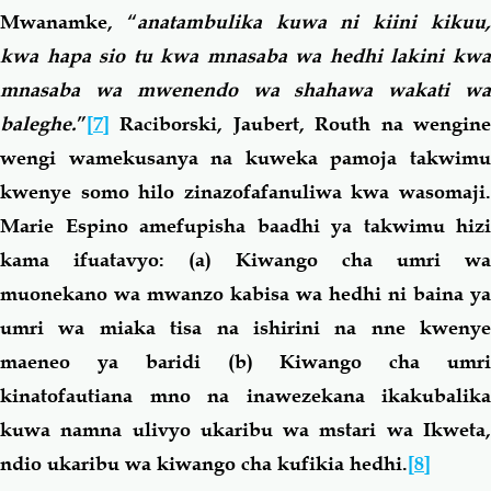
Mwanamke, “
anatambulika kuwa ni kiini kikuu
kwa hapa sio tu kwa mnasaba wa hedhi lakini kwa
mnasaba wa mwenendo wa shahawa wakati wa
baleghe.
”
[7]
Raciborski, Jaubert, Routh na wengine
wengi wamekusanya na kuweka pamoja takwimu
kwenye somo hilo zinazofafanuliwa kwa wasomaji.
Marie Espino amefupisha baadhi ya takwimu hizi
kama ifuatavyo: (a) Kiwango cha umri wa
muonekano wa mwanzo kabisa wa hedhi ni baina ya
umri wa miaka tisa na ishirini na nne kwenye
maeneo ya baridi (b) Kiwango cha umri
kinatofautiana mno na inawezekana ikakubalika
kuwa namna ulivyo ukaribu wa mstari wa Ikweta,
ndio ukaribu wa kiwango cha kufikia hedhi.
[8]