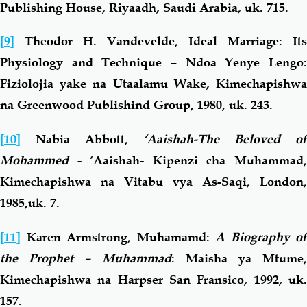
Publishing House, Riyaadh, Saudi Arabia, uk. 715.
[9]
Theodor H. Vandevelde, Ideal Marriage: Its
Physiology and Technique – Ndoa Yenye Lengo:
Fiziolojia yake na Utaalamu Wake, Kimechapishwa
na Greenwood Publishind Group, 1980, uk. 243.
[10]
Nabia Abbott,
‘Aaishah-The Beloved of
Mohammed
- ‘Aaishah- Kipenzi cha Muhammad,
Kimechapishwa na Vitabu vya As-Saqi, London,
1985,uk. 7.
[11]
Karen Armstrong, Muhamamd:
A Biography of
the Prophet – Muhammad
: Maisha ya Mtume,
Kimechapishwa na Harpser San Fransico, 1992, uk.
157.