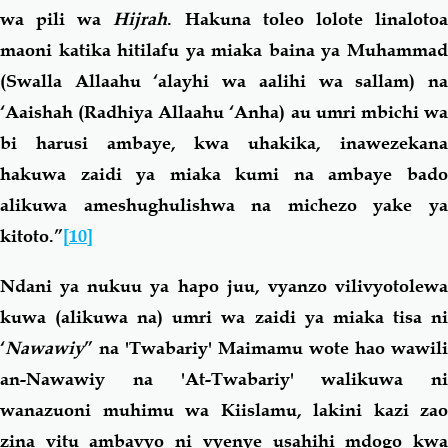
wa pili wa
Hijrah
. Hakuna toleo lolote linaloto
maoni katika hitilafu ya miaka baina ya Muhammad
(Swalla Allaahu ‘alayhi wa aalihi wa sallam)
na
‘Aaishah (Radhiya Allaahu ‘Anha) au umri mbichi wa
bi harusi ambaye, kwa uhakika, inawezekana
hakuwa zaidi ya miaka kumi na ambaye bado
alikuwa ameshughulishwa na michezo yake ya
kitoto.”
[10]
Ndani ya nukuu ya hapo juu, vyanzo vilivyotolewa
kuwa (alikuwa na) umri wa zaidi ya miaka tisa ni
‘
Nawawiy
” na 'Twabariy' Maimamu wote hao wawili
an-Nawawiy na 'At-Twabariy' walikuwa ni
wanazuoni muhimu wa Kiislamu, lakini kazi zao
zina vitu ambavyo ni vyenye usahihi mdogo kwa