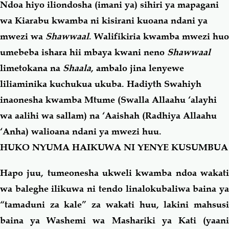
Ndoa hiyo iliondosha (imani ya) sihiri ya mapagani
wa Kiarabu kwamba ni kisirani kuoana ndani ya
mwezi wa
Shawwaal
. Walifikiria kwamba mwezi huo
umebeba ishara hii mbaya kwani neno
Shawwaal
limetokana na
Shaala
, ambalo jina lenyewe
liliaminika kuchukua ukuba. Hadiyth Swahiyh
inaonesha kwamba Mtume
(Swalla Allaahu ‘alayhi
wa aalihi wa sallam)
na ‘Aaishah (Radhiya Allaahu
‘Anha) walioana ndani ya mwezi huu.
HUKO NYUMA HAIKUWA NI YENYE KUSUMBUA
Hapo juu, tumeonesha ukweli kwamba ndoa wakati
wa baleghe ilikuwa ni tendo linalokubaliwa baina ya
“tamaduni za kale” za wakati huu, lakini mahsusi
baina ya Washemi wa Mashariki ya Kati (yaani