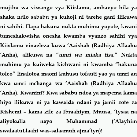
mujibu wa viwango vya Kiislamu, ambavyo bila ya
shaka ndio sababu ya kuhoji ni tarehe gani ilikuwa
ni sahihi. Hapa hakuna nukta muhimu yoyote, kwani
tumeshakwisha onesha kwamba vyanzo sahihi vya
Kiislamu vinaeleza kuwa ‘Aaishah (Radhiya Allaahu
‘Anha), alikuwa na “
umri wa miaka tis
a.” Nukt
muhimu ya kuiweka kichwani ni kwamba “hakuna
toleo” linalotoa maoni kuhusu tofauti yao ya umri au
kwa umri mchanga wa ‘Aaishah
(Radhiya Allaah
‘Anha)
. Kwanini? Kwa sababu ndoa ya mapema kama
hiyo ilikuwa ni ya kawaida ndani ya jamii zote za
Kishemi – kama zile za Ibraahiym, Muusa, ‘Iysaa na
aliyokulia nayo Muhammad (‘Alayhim
swalaatuLlaahi was-salaamuh ajma’iyn)!