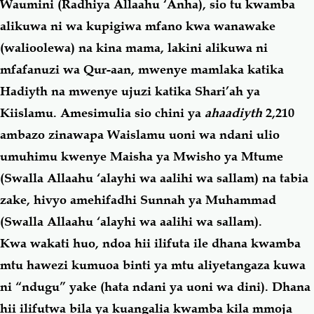
Waumini
(Radhiya Allaahu ‘Anha)
, sio tu kwamba
alikuwa ni wa kupigiwa mfano kwa wanawake
(walioolewa) na kina mama, lakini alikuwa ni
mfafanuzi wa Qur-aan, mwenye mamlaka katika
Hadiyth na mwenye ujuzi katika Shari’ah ya
Kiislamu. Amesimulia sio chini ya
ahaadiyth
2,210
ambazo zinawapa Waislamu uoni wa ndani ulio
umuhimu kwenye Maisha ya Mwisho ya Mtume
(Swalla Allaahu ‘alayhi wa aalihi wa sallam)
na tabia
zake, hivyo amehifadhi Sunnah ya Muhammad
(Swalla Allaahu ‘alayhi wa aalihi wa sallam)
.
Kwa wakati huo, ndoa hii ilifuta ile dhana kwamba
mtu hawezi kumuoa binti ya mtu aliyetangaza kuwa
ni “ndugu” yake (hata ndani ya uoni wa dini). Dhana
hii ilifutwa bila ya kuangalia kwamba kila mmoja