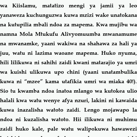
wa Kiislamu, matatizo mengi ya jamii ya leo
yanaweza kuchunguzwa kuwa mzizi wake unatokana
na kutupilia mbali ndoa za mapema. Kwa mujibu wa
namna Mola Mtukufu Alivyomuumba mwanamume
na mwanamke, yaani wakiwa na shahawa za hali ya
juu, watu ni lazima waoane mapema. Huko nyuma,
hili lilikuwa ni sahihi zaidi kwani matarajio ya umri
wa kuishi ulikuwa upo chini (yaani unatambulika
kuwa ni “mzee” kama utafikia umri wa miaka 40!).
Sio tu kwamba ndoa inatoa mlango wa kutokea ulio
halali kwa watu wenye afya nzuri, lakini ni kawaida
kuwa inazalisha watoto zaidi. Lengo mojawapo la
ndoa ni kuzalisha watoto. Hii ilikuwa ni muhimu
zaidi huko kale, pale watu walipokuwa hawawezi