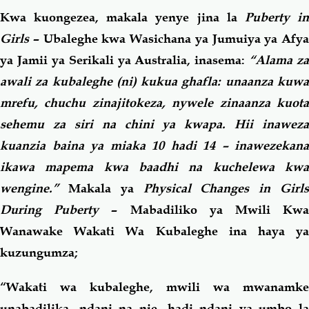
Kwa kuongezea, makala yenye jina la
Puberty i
Girls
– Ubaleghe kwa Wasichana ya Jumuiya ya Afya
ya Jamii ya Serikali ya Australia, inasema:
“Alama za
awali za kubaleghe (ni) kukua ghafla: unaanza kuwa
mrefu, chuchu zinajitokeza, nywele zinaanza kuota
sehemu za siri na chini ya kwapa. Hii inaweza
kuanzia baina ya miaka 10 hadi 14 – inawezekana
ikawa mapema kwa baadhi na kuchelewa kwa
wengine.”
Makala ya
Physical Changes in Girls
During Puberty
– Mabadiliko ya Mwili Kw
Wanawake Wakati Wa Kubaleghe ina haya ya
kuzungumza;
“Wakati wa kubaleghe, mwili wa mwanamke
unabadilika, ndani na nje, hadi ndani ya umbo la