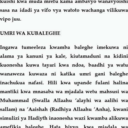
kuishi kwa muda mrefu kama ambavyo wanavyoishi
sasa na idadi ya vifo vya watoto wachanga vilikuwa
vipo juu.
UMRI WA KUBALEGHE
Ingawa tumeeleza kwamba baleghe imekuwa ni
alama ya kanuni ya kale, kiutamaduni na kidini
kuonesha kuwa tayari kwa ndoa, baadhi ya watu
wanaweza kuwaza ni katika umri gani baleghe
inachukua nafasi. Hili kwa upande fulani halina
mantiki kwa mnasaba wa mjadala wetu mahsusi wa
Muhammad
(Swalla Allaahu ‘alayhi wa aalihi w
sallam)
na ‘Aaishah (Radhiya Allaahu ‘Anha), kwan
simulizi ya Hadiyth inaonesha wazi kwamba alikuwa
amefikia baleghe. Hata hivyo, kwa mjadala wa