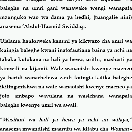
baleghe na umri gani wanawake wengi wanapata
mzunguko wao wa damu ya hedhi, (tuangalie nini)
anasema ‘Abdul-Haamid Swiddiqi:
Uislamu haukuweka kanuni ya kikwazo cha umri wa
kuingia baleghe kwani inatofautiana baina ya nchi na
tabaka kutokana na hali ya hewa, urithi, masharti ya
kimwili na kijamii. Wale wanaoishi kwenye maeneo
ya baridi wanachelewa zaidi kuingia katika baleghe
ikilinganishwa na wale wanaoishi kwenye maeneo ya
joto ambapo wavulana na wasichana wanapata
baleghe kwenye umri wa awali.
“
Wasitani wa hali ya hewa ya nchi au wilaya,”
anasema mwandishi maarufu wa kitabu cha
Woman