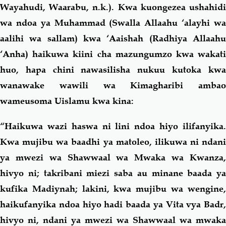
Wayahudi, Waarabu, n.k.). Kwa kuongezea ushahidi
wa ndoa ya Muhammad (Swalla Allaahu ‘alayhi wa
aalihi wa sallam)
kwa ‘Aaishah
(Radhiya Allaah
‘Anha)
haikuwa kiini cha mazungumzo kwa wakat
huo, hapa chini nawasilisha nukuu kutoka kwa
wanawake wawili wa Kimagharibi ambao
wameusoma Uislamu kwa kina:
“Haikuwa wazi haswa ni lini ndoa hiyo ilifanyika.
Kwa mujibu wa baadhi ya matoleo, ilikuwa ni ndani
ya mwezi wa Shawwaal wa Mwaka wa Kwanza,
hivyo ni; takribani miezi saba au minane baada ya
kufika Madiynah; lakini, kwa mujibu wa wengine,
haikufanyika ndoa hiyo hadi baada ya Vita vya Badr,
hivyo ni, ndani ya mwezi wa Shawwaal wa mwaka