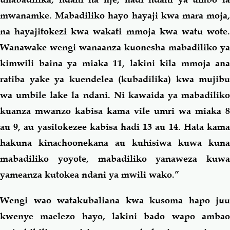
mwanamke. Mabadiliko hayo hayaji kwa mara moja,
na hayajitokezi kwa wakati mmoja kwa watu wote.
Wanawake wengi wanaanza kuonesha mabadiliko ya
kimwili baina ya miaka 11, lakini kila mmoja ana
ratiba yake ya kuendelea (kubadilika) kwa mujibu
wa umbile lake la ndani. Ni kawaida ya mabadiliko
kuanza mwanzo kabisa kama vile umri wa miaka 8
au 9, au yasitokezee kabisa hadi 13 au 14. Hata kama
hakuna kinachoonekana au kuhisiwa kuwa kuna
mabadiliko yoyote, mabadiliko yanaweza kuwa
yameanza kutokea ndani ya mwili wako.”
Wengi wao watakubaliana kwa kusoma hapo juu
kwenye maelezo hayo, lakini bado wapo ambao