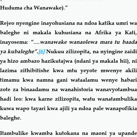
Huduma cha Wanawake).”
Rejeo nyengine inayohusiana na ndoa katika umri wa
baleghe ni makala kuhusiana na Afrika ya Kati,
inayosema: “....
wanawake wanaolewa mara tu baad
ya kubaleghe”.
[6]
Nukuu zilizopita, na nyingine zaidi
ya hizo ambazo hazikutajwa (ndani ya makala hii), ni
lazima zithibitishe kwa mtu yeyote mwenye akili
timamu kwa namna gani wataalamu wenye habari
zote za binaadamu na wanahistoria wanavyotambua
hadi leo: kwa karne zilizopita, watu wanatambulika
kuwa wapo tayari kwa ajili ya ndoa pale wanapofikia
baleghe.
Itambulike kwamba kutokana na maoni ya upande