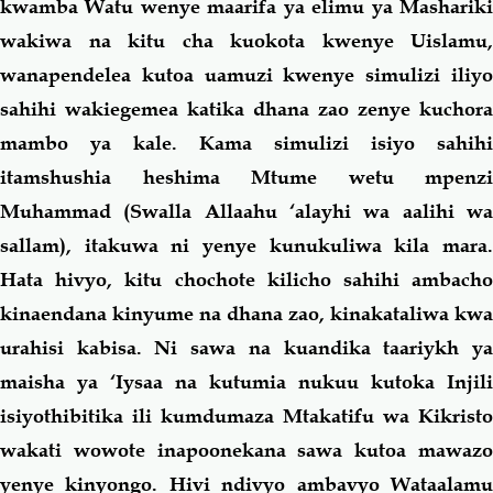
kwamba Watu wenye maarifa ya elimu ya Mashariki
wakiwa na kitu cha kuokota kwenye Uislamu,
wanapendelea kutoa uamuzi kwenye simulizi iliyo
sahihi wakiegemea katika dhana zao zenye kuchora
mambo ya kale. Kama simulizi isiyo sahihi
itamshushia heshima Mtume wetu mpenzi
Muhammad
(Swalla Allaahu ‘alayhi wa aalihi w
sallam)
, itakuwa ni yenye kunukuliwa kila mara.
Hata hivyo, kitu chochote kilicho sahihi ambacho
kinaendana kinyume na dhana zao, kinakataliwa kwa
urahisi kabisa. Ni sawa na kuandika taariykh ya
maisha ya ‘Iysaa na kutumia nukuu kutoka Injili
isiyothibitika ili kumdumaza Mtakatifu wa Kikristo
wakati wowote inapoonekana sawa kutoa mawazo
yenye kinyongo. Hivi ndivyo ambavyo Wataalamu