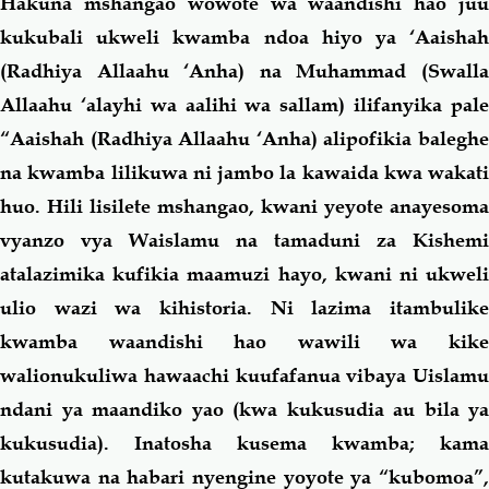
Hakuna mshangao wowote wa waandishi hao juu
kukubali ukweli kwamba ndoa hiyo ya ‘Aaishah
(Radhiya Allaahu ‘Anha) na Muhammad
(Swalla
Allaahu ‘alayhi wa aalihi wa sallam)
ilifanyika pal
“Aaishah (Radhiya Allaahu ‘Anha) alipofikia baleghe
na kwamba lilikuwa ni jambo la kawaida kwa wakati
huo. Hili lisilete mshangao, kwani yeyote anayesoma
vyanzo vya Waislamu na tamaduni za Kishemi
atalazimika kufikia maamuzi hayo, kwani ni ukweli
ulio wazi wa kihistoria. Ni lazima itambulike
kwamba waandishi hao wawili wa kike
walionukuliwa hawaachi kuufafanua vibaya Uislamu
ndani ya maandiko yao (kwa kukusudia au bila ya
kukusudia). Inatosha kusema kwamba; kama
kutakuwa na habari nyengine yoyote ya “kubomoa”,