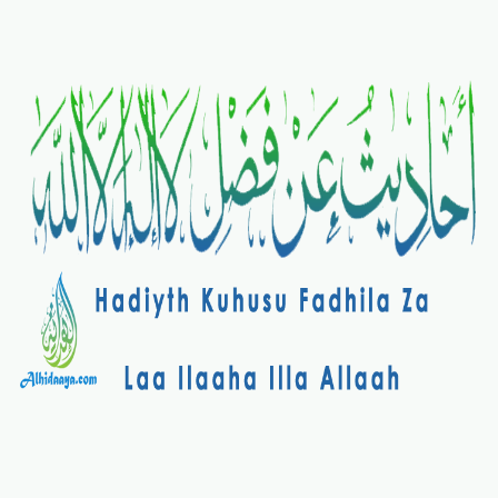
Salaf Wa Ummah
Firaq-Makundi
Fiqh-Ibaadah
Duaa-Adhkaar
Fataawa Za Ulamaa
Kauli Za Salaf
Akhlaaq-Aadaab
Raqaaiq
Familia-Jamii
Maswali-Majibu
Chemsha Bongo
Vitabu
Mapishi