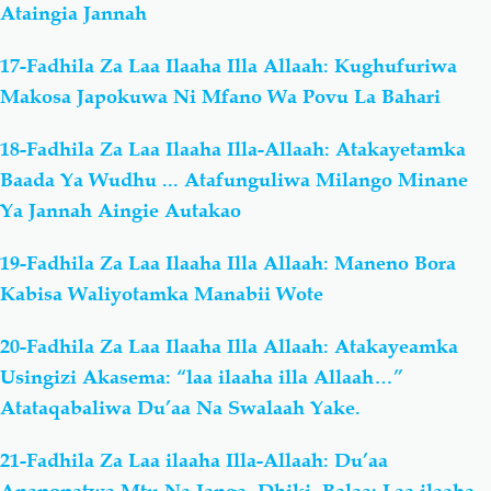
Ataingia Jannah
17-Fadhila Za Laa Ilaaha Illa Allaah: Kughufuriwa
Makosa Japokuwa Ni Mfano Wa Povu La Bahari
18-Fadhila Za Laa Ilaaha Illa-Allaah: Atakayetamka
Baada Ya Wudhu ... Atafunguliwa Milango Minane
Ya Jannah Aingie Autakao
19-Fadhila Za Laa Ilaaha Illa Allaah: Maneno Bora
Kabisa Waliyotamka Manabii Wote
20-Fadhila Za Laa Ilaaha Illa Allaah: Atakayeamka
Usingizi Akasema: “laa ilaaha illa Allaah…”
Atataqabaliwa Du’aa Na Swalaah Yake.
21-Fadhila Za Laa ilaaha Illa-Allaah: Du’aa
Anapopatwa Mtu Na Janga, Dhiki, Balaa: Laa ilaaha