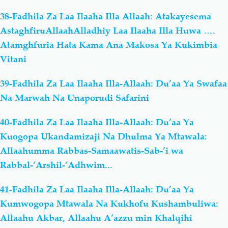
38-Fadhila Za Laa Ilaaha Illa Allaah: Atakayesema
AstaghfiruAllaahAlladhiy Laa Ilaaha Illa Huwa ….
Atamghfuria Hata Kama Ana Makosa Ya Kukimbia
Vitani
39-Fadhila Za Laa Ilaaha Illa-Allaah: Du’aa Ya Swafaa
Na Marwah Na Unaporudi Safarini
40-Fadhila Za Laa Ilaaha Illa-Allaah: Du’aa Ya
Kuogopa Ukandamizaji Na Dhulma Ya Mtawala:
Allaahumma Rabbas-Samaawatis-Sab-’i wa
Rabbal-‘Arshil-‘Adhwim...
41-Fadhila Za Laa Ilaaha Illa-Allaah: Du’aa Ya
Kumwogopa Mtawala Na Kukhofu Kushambuliwa:
Allaahu Akbar, Allaahu A’azzu min Khalqihi