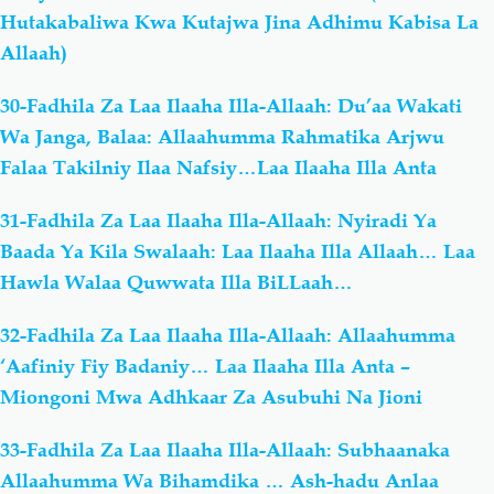
Hutakabaliwa Kwa Kutajwa Jina Adhimu Kabisa La
Allaah)
30-Fadhila Za Laa Ilaaha Illa-Allaah: Du’aa Wakati
Wa Janga, Balaa: Allaahumma Rahmatika Arjwu
Falaa Takilniy Ilaa Nafsiy…Laa Ilaaha Illa Anta
31-Fadhila Za Laa Ilaaha Illa-Allaah: Nyiradi Ya
Baada Ya Kila Swalaah: Laa Ilaaha Illa Allaah… Laa
Hawla Walaa Quwwata Illa BiLLaah…
32-Fadhila Za Laa Ilaaha Illa-Allaah: Allaahumma
‘Aafiniy Fiy Badaniy… Laa Ilaaha Illa Anta –
Miongoni Mwa Adhkaar Za Asubuhi Na Jioni
33-Fadhila Za Laa Ilaaha Illa-Allaah: Subhaanaka
Allaahumma Wa Bihamdika … Ash-hadu Anlaa