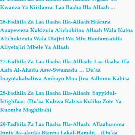
Kwanza Ya Kiislamu: Laa Ilaaha Illa Allaah ...
26-Fadhila Za Laa Ilaaha Illa-Allaah:Hakuna
Anayeweza Kukizuia Alichokitoa Allaah Wala Kutoa
Alichokizuia Wala Utajiri Wa Mtu Hautamsaidia
Aliyetajiri Mbele Ya Allaah
27-Fadhila Za Laa Ilaaha Illa-Alllaah: Laa Ilaaha Illa
Anta Al-Ahadu Asw-Swamadu … Du’aa
Inayotakabaliwa Ambayo Mna Jina Adhimu Kabisa
28-Fadhila Za Laa Ilaaha Illa-Allaah: Sayyidul-
Istighfaar: (Du’aa Kubwa Kabisa Kuliko Zote Ya
Kuomba Maghfirah)
29-Fadhila Za Laa Ilaaha Illa-Allaah: Allaahumma
Inniy As-alauka Bianna Lakal-Hamdu... (Du’aa