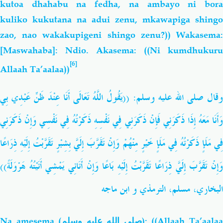
kutoa dhahabu na fedha, na ambayo ni bora
kuliko kukutana na adui zenu, mkawapiga shingo
zao, nao wakakupigeni shingo zenu?)) Wakasema:
[Maswahaba]: Ndio. Akasema: ((Ni kumdhukuru
[6]
Allaah Ta’aalaa))
وقال صلى الله عليه وسلم:
((يَقُولُ اللَّهُ تَعَالَى أَنَا عِنْدَ ظَنِّ عَبْدِي بِي
وَأَنَا مَعَهُ إِذَا ذَكَرَنِي فَإِنْ ذَكَرَنِي فِي نَفْسِهِ ذَكَرْتُهُ فِي نَفْسِي وَإِنْ ذَكَرَنِي
فِي مَلَإٍ ذَكَرْتُهُ فِي مَلَإٍ خَيْرٍ مِنْهُمْ وَإِنْ تَقَرَّبَ إِلَيَّ بِشِبْرٍ تَقَرَّبْتُ إِلَيْهِ ذِرَاعًا
وَإِنْ تَقَرَّبَ إِلَيَّ ذِرَاعًا تَقَرَّبْتُ إِلَيْهِ بَاعًا وَإِنْ أَتَانِي يَمْشِي أَتَيْتُهُ هَرْوَلَةً))
البخاري، مسلم، الترمذي و ابن ماجه
Na
amesema (
صلى الله عليه وسلم
): ((Allaah Ta’aala