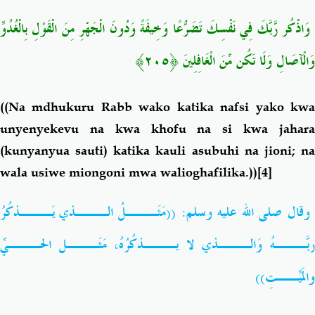
بِالْغُدُوِّ
الْقَوْلِ
مِنَ
‌
الْجَهْرِ
وَدُونَ
وَخِيفَةً
عًا
تَضَرُّ
نَفْسِكَ
فِي
بَّكَ
رَّ
‌
وَاذْكُر
﴿٢٠٥﴾
الْغَافِلِينَ
مِّنَ
تَكُن
وَلَا
وَالْآصَالِ
((Na mdhukuru Rabb wako katika nafsi yako kwa
unyenyekevu na kwa khofu na si kwa jahara
(kunyanyua sauti) katika kauli asubuhi na jioni; na
wala usiwe miongoni mwa walioghafilika
.
))
[4]
قال صلى الله عليه وسلم: ((مَثَـــلُ
الـــذي
يَـــذكُرُ
بَّـــهُ
وَالـــذي
لا
يـــذكُرُهُ،
مَثَـــل
الحـــيِّ
والمَيِّــتِ))