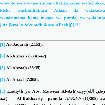
wowote wale wanaosimama katika kikao walichokaa,
kisha
wasimdhukuru Allaah ila watakuwa
wanasimama kama mzoga wa punda, na watakuja
juta [kwa kutokumdhukuru Allaah])
)
[13]
[1]
A
l-Baqarah (2:152).
[2]
Al-Ahzaab (33:41-42).
[3]
Al-
Ahzaab (33:35).
[4]
Al-A’
raaf (7:205).
[5]
Hadiyth ya Abu Muwsaa Al-As
h’ariyy
(
رضي الله
عنه
)
-Al-Bukhaariy pamoja
Al-Fat-h
(11/208) au