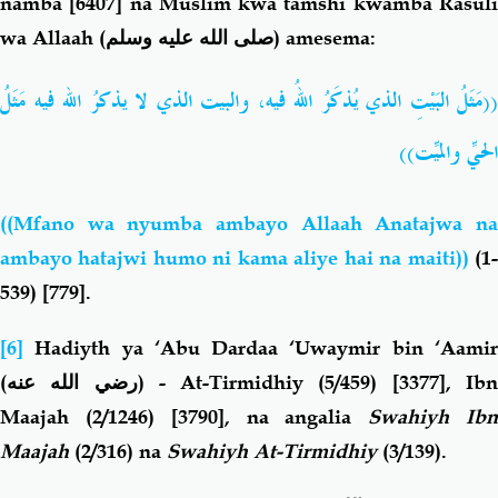
namba [6407] na Muslim kwa tamshi kwamba Rasuli
wa Allaah
(
صلى الله عليه وسلم
)
amesema:
مَثَلُ
فيه
الله
يذكرُ
لا
الذي
والبيت
فيه،
اللهُ
يُذكَرُ
الذي
البَيْتِ
مَثَلُ
((
))
والميِّت
الحيِّ
((Mfano wa nyumba ambayo Allaah Anatajwa na
ambayo hatajwi humo ni kama aliye hai na maiti))
(1
539) [779].
[6]
Hadiyth ya ‘
Abu Dardaa ‘Uwaymir bin ‘Aami
(
رضي الله عنه
)
- At-Tirmidhiy (5/459) [3377], Ib
Maajah (2/1246) [3790], na angalia
Swahiyh Ib
Maajah
(2/316) na
Swahiyh At-Tirmidhiy
(3/139).