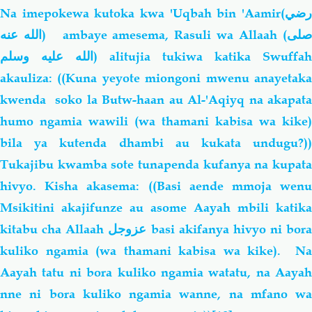
Na imepokewa kutoka kwa 'Uqbah
bin 'Aamir
(
ضي
الله عنه
)
ambaye amesema, Rasuli wa Allaah (
لى
الله عليه وسلم
) alitujia tukiwa katika Swuffah
akauliza: ((Kuna yeyote miongoni mwenu anayetaka
kwenda
soko la Butw-haan au Al-'Aqiyq na akapata
humo ngamia wawili (wa thamani kabisa wa kike)
bila ya kutenda dhambi au kukata undugu?))
Tukajibu kwamba sote tunapenda kufanya na kupata
hivyo. Kisha akasema: ((Basi aende mmoja wenu
Msikitini akajifunze au asome Aayah mbili katika
kitabu cha Allaah
عزوجل
basi akifanya hivyo ni bora
kuliko ngamia (wa thamani kabisa wa kike). Na
Aayah tatu ni bora kuliko ngamia watatu, na Aayah
nne ni bora kuliko ngamia wanne, na mfano wa