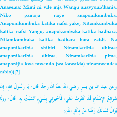
Anasema: Mimi ni vile mja Wangu anavyonidhania.
Niko pamoja naye anaponikumbuka.
Anaponikumbuka katika nafsi yake, Nitamkumbuka
katika nafsi Yangu, anapokumbuka katika hadhara,
Nitamkumbuka katika hadhara bora zaidi. Na
anaponikaribia shibiri Ninamkaribia dhiraa;
anaponikaribia dhiraa, Ninamkaribia pima,
anaponijia kwa mwendo
(wa kawaida) ninamwendea
mbio))
[7]
إِنَّ
اللهِ،
رَسُولَ
يَا
:
قال
رجُلًا
أنّ
عنهُ
الله
رضي
بسرٍ
بن
الله
عبد
وعن
لَا
: ((
قَالَ
.
بِهِ
أَتَشَبَّثُ
بِشَيْءٍ
فَأَخْبِرْنِي
عَلَيَّ،
كَثُرَتْ
قَدْ
الإِسْلَامِ
َرَائِعَ
))
الله
ذِكْرِ
مِنْ
رَطْبًا
لِسَانُكَ
يَزَالُ