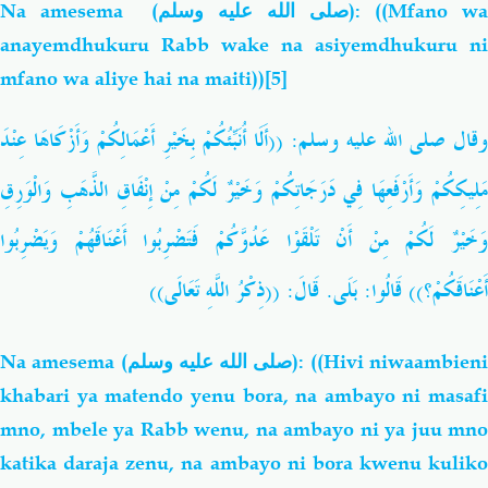
Na amesema (
صلى الله عليه وسلم
):
((
Mfano wa
anayemdhukuru Rabb wake na asiyemdhukuru ni
mfano wa aliye hai na maiti))
[5]
وقال صلى الله عليه وسلم:
((أَلَا
أُنَبِّئُكُمْ
بِخَيْرِ
أَعْمَالِكُمْ
وَأَزْكَاهَا
عِنْدَ
َلِيكِكُمْ
وَأَرْفَعِهَا
فِي
دَرَجَاتِكُمْ
وَخَيْرٌ
لَكُمْ
مِنْ
إِنْفَاقِ
الذَّهَبِ
وَالْوَرِقِ
وَخَيْرٌ
لَكُمْ
مِنْ
أَنْ
تَلْقَوْا
عَدُوَّكُمْ
فَتَضْرِبُوا
أَعْنَاقَهُمْ
وَيَضْرِبُوا
تَعَالَى))
اللَّهِ
قَالَ: ((ذِكْرُ
.
بَلَى
:
أَعْنَاقَكُمْ؟)) قَالُوا
Na
amesema (
صلى الله عليه وسلم
): ((Hivi niwaambien
khabari ya matendo yenu bora, na ambayo ni masafi
mno, mbele ya Rabb wenu, na ambayo ni ya juu mno
katika daraja zenu, na ambayo ni bora kwenu kuliko