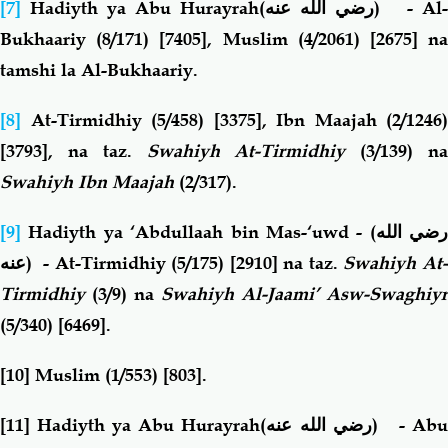
[7]
Hadiyth ya Abu Hurayrah
(
عنه
الله
رضي
)
-
Al-
Bukhaariy (8/171) [7405], Muslim (4/2061) [2675] na
tamshi la Al-Bukhaariy.
[8]
At-Tirmidhiy (5/458) [3375], Ibn Maajah (2/1246)
[3793], na taz.
Swahiyh At-Tirmidhiy
(3/139) n
Swahiyh Ibn Maajah
(2/317).
[9]
Hadiyth ya ‘Abdullaah bin Mas-‘uwd -
(
الله
رضي
عنه
)
- At-Tirmidhiy (5/175) [2910] na taz.
Swahiyh At
Tirmidhiy
(3/9) na
Swahiyh Al-Jaami’ Asw-Swaghiyr
(5/340) [6469].
[10]
Muslim (1/553) [803].
[11]
Hadiyth ya Abu Hurayrah
(
عنه
الله
رضي
)
- Ab