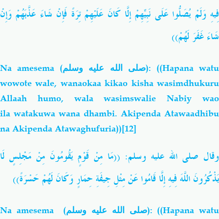
ِيهِ
وَلَمْ
يُصَلُّوا
عَلَى
نَبِيِّهِمْ
إِلَّا
كَانَ
عَلَيْهِمْ
تِرَةً
فَإِنْ
شَاءَ
عَذَّبَهُمْ
وَإِنْ
شَاءَ
غَفَرَ
لَهُمْ))
Na
amesema (
صلى الله عليه وسلم
): ((Hapana wat
wowote wale, wanaokaa kikao kisha wasimdhukuru
Allaah
humo, wala wasimswalie Nabiy wao
ila watakuwa wana dhambi. Akipenda Atawaadhibu
na Akipenda Atawaghufuria))
[12]
لَا
مَجْلِسٍ
مِنْ
يَقُومُونَ
قَوْمٍ
مِنْ
مَا
((
وقال صلى الله عليه وسلم
يَذْكُرُونَ
اللَّهَ
فِيهِ
إِلَّا
قَامُوا
عَنْ
مِثْلِ
جِيفَةِ
حِمَارٍ
وَكَانَ
لَهُمْ
حَسْرَةً))
Na
amesema (
صلى الله عليه وسلم
): ((Hapana watu