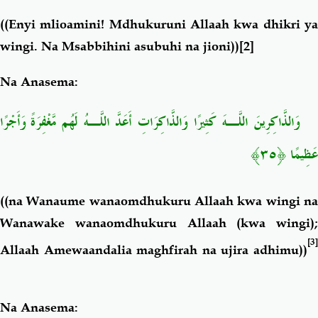
((Enyi mlioamini! Mdhukuruni Allaah kwa dhikri ya
wingi. Na Msabbihini asubuhi na jioni
))
[2]
Na Anasema:
وَالذَّاكِرِ
ينَ
اللَّـهَ
كَثِيرً
ا
وَالذَّاكِرَ
اتِ
أَعَدَّ
اللَّـهُ
لَهُم
مَّغْفِرَ
ةً
وَأَجْرً
ا
﴿٣٥﴾
عَظِيمًا
((
na Wanaume wanaomdhukuru Allaah kwa wingi na
Wanawake wanaomdhukuru Allaah (kwa wingi);
[3]
Allaah Amewaandalia maghfirah na ujira adhimu))
Na Anasema: