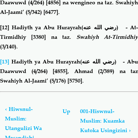
Daawuwd (4/264) [4856] na wengineo na taz. Swahiyh
Al-Jaami’ (5/342) [6477].
[12]
Hadiyth ya Abu Hurayrah
(
رضي الله عنه
)
- At
Tirmidhiy [3380] na taz.
Swahiyh At-Tirmidhi
(3/140).
[13]
Hadiyth ya Abu Hurayrah
(
رضي الله عنه
)
- Ab
Daawuwd (4/264) [4855], Ahmad (2/389) na taz
Swahiyh Al-Jaami’ (5/176) [5750].
Book
traversal
links
‹
Hiwsnul-
Up
001-Hiswnul-
for
Muslim:
Muslim: Kuamka
Hiswnul-
Utangulizi Wa
Muslim:
Kutoka Usingizini
›
Du’aa
Mwandishi