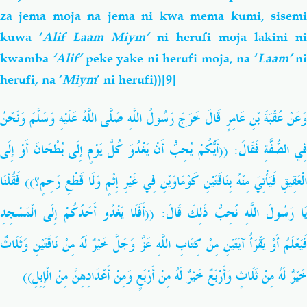
za jema moja na jema
ni kwa mema kumi, sisem
kuwa ‘
Alif Laam Miym’
ni herufi moja lakini ni
kwamba
‘Alif’
peke yake ni herufi moja, na ‘
Laam’
n
herufi, na ‘
Miym
’ ni herufi))
[9]
َعَنْ
عُقْبَةَ
بْنِ
عَامِرٍ
قَالَ
خَرَجَ
رَسُولُ
اللَّهِ
صَلَّى
اللَّهُ
عَلَيْهِ
وَسَلَّمَ
وَنَحْنُ
إِلَى
أَوْ
بُطْحَانَ
إِلَى
يَوْمٍ
كُلَّ
يَغْدُوَ
أَنْ
يُحِبُّ
أَيُّكُمْ
((
فَقَالَ:
الصُّفَّةِ
فِي
فَقُلْنَا
))
رَحِمٍ؟
قَطْعِ
وَلَا
إِثْمٍ
غَيْرِ
فِي
كَوْمَاوَيْنِ
بِنَاقَتَيْنِ
مِنْهُ
فَيَأْتِيَ
لْعَقِيقِ
الْمَسْجِدِ
إِلَى
أَحَدُكُمْ
يَغْدُو
أَفَلَا
((
:
قَالَ
ذَلِكَ
نُحِبُّ
اللَّهِ
رَسُولَ
َا
َيَعْلَمُ
أَوْ
يَقْرَأُ
آيَتَيْنِ
مِنْ
كِتَابِ
اللَّهِ
عَزَّ
وَجَلَّ
خَيْرٌ
لَهُ
مِنْ
نَاقَتَيْنِ
وَثَلَاثٌ
))
الْإِبِلِ
مِنْ
أَعْدَادِهِنَّ
وَمِنْ
أَرْبَعٍ
مِنْ
لَهُ
خَيْرٌ
وَأَرْبَعٌ
ثَلَاثٍ
مِنْ
لَهُ
خَيْرٌ