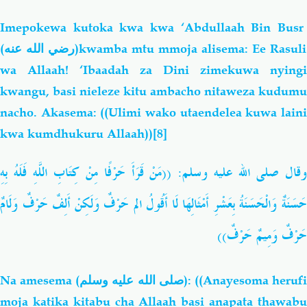
Imepokewa
kutoka kwa kwa ‘Abdullaah Bin Bus
(رضي الله عنه)
kwamba mtu mmoja alisema: Ee Rasuli
wa Allaah! ‘Ibaadah za Dini zimekuwa nyingi
kwangu, basi nieleze kitu ambacho nitaweza kudumu
nacho. Akasema: ((Ulimi wako utaendelea kuwa laini
kwa kumdhukuru Allaah))
[8]
قال صلى الله عليه وسلم: ((مَنْ
قَرَأَ
حَرْفًا
مِنْ
كِتَابِ
اللَّهِ
فَلَهُ
بِهِ
َسَنَةٌ
وَالْحَسَنَةُ
بِعَشْرِ
أَمْثَالِهَا
لَا
أَقُولُ
الم
حَرْفٌ
وَلَكِنْ
أَلِفٌ
حَرْفٌ
وَلَامٌ
حَرْفٌ
وَمِيمٌ
حَرْفٌ))
Na
amesema (
صلى الله عليه وسلم
): ((Anayesoma heruf
moja katika kitabu cha Allaah basi anapata thawabu