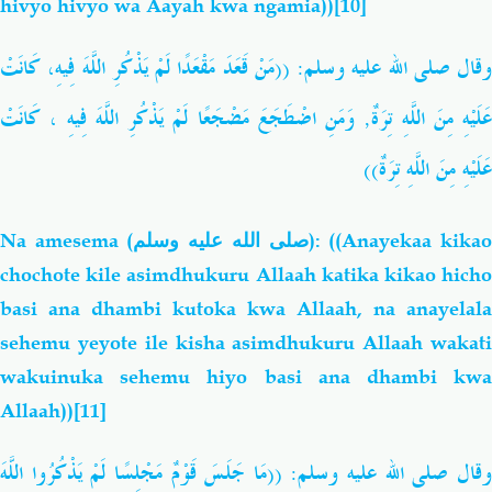
hivyo hivyo wa Aayah kwa ngamia))
[10]
وقال صلى الله عليه وسلم: ((
مَنْ
قَعَدَ
مَقْعَدًا
لَمْ
يَذْكُرِ
اللَّهَ
فِيهِ،
كَانَتْ
كَانَتْ
،
فِيهِ
اللَّهَ
يَذْكُرِ
لَمْ
مَضْجَعًا
اضْطَجَعَ
وَمَنِ
,
تِرَةٌ
اللَّهِ
مِنَ
عَلَيْهِ
عَلَيْهِ
مِنَ
اللَّهِ
تِرَةٌ))
Na amesema (
صلى الله عليه وسلم
): ((Anayekaa kika
chochote kile asimdhukuru Allaah katika kikao hicho
basi ana dhambi kutoka kwa Allaah, na anayelala
sehemu yeyote ile kisha asimdhukuru
Allaah wakat
wakuinuka sehemu hiyo basi ana dhambi kwa
Allaah))
[11]
اللَّهَ
يَذْكُرُوا
لَمْ
مَجْلِسًا
قَوْمٌ
جَلَسَ
مَا
((
:
قال صلى الله عليه وسلم