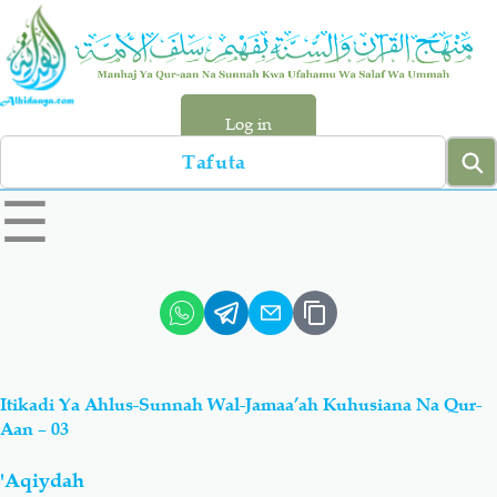
Skip
to
main
content
Log in
Search
left
☰
sidebar
menu
Qur-aan
Hadiyth
Sunnah
Tawhiyd
Itikadi Ya Ahlus-Sunnah Wal-Jamaa’ah Kuhusiana Na Qur-
Aqiydah
Manhaj
Aan – 03
'Aqiydah
Shirki & Kufru
Bid-'ah (Uzushi)