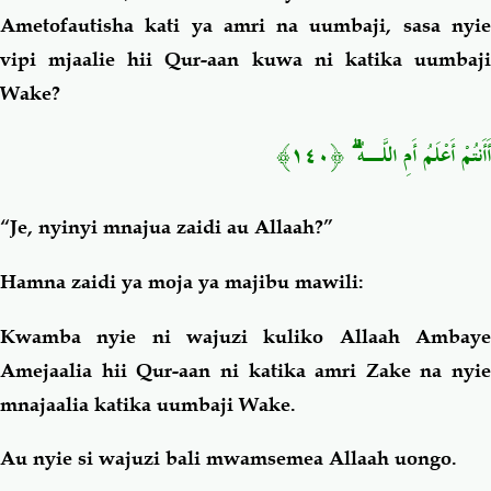
Ametofautisha kati ya amri na uumbaji, sasa nyie
vipi mjaalie hii Qur-aan kuwa ni katika uumbaji
Wake?
أَأَنتُمْ أَعْلَمُ أَمِ اللَّـهُ ۗ ﴿١٤٠﴾
“Je, nyinyi mnajua zaidi au Allaah?”
Hamna zaidi ya moja ya majibu mawili:
Kwamba nyie ni wajuzi kuliko Allaah Ambaye
Amejaalia hii Qur-aan ni katika amri Zake na nyie
mnajaalia katika uumbaji Wake.
Au nyie si wajuzi bali mwamsemea Allaah uongo.