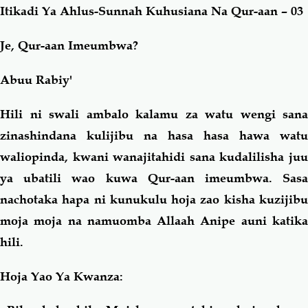
Itikadi Ya Ahlus-Sunnah Kuhusiana Na Qur-aan – 03
Salaf Wa Ummah
Firaq-Makundi
Je, Qur-aan Imeumbwa?
Fiqh-Ibaadah
Duaa-Adhkaar
Abuu Rabiy'
Hili ni swali ambalo kalamu za watu wengi sana
Fataawa Za Ulamaa
Kauli Za Salaf
zinashindana kulijibu na hasa hasa hawa watu
waliopinda, kwani wanajitahidi sana kudalilisha juu
Akhlaaq-Aadaab
Raqaaiq
ya ubatili wao kuwa Qur-aan imeumbwa. Sasa
nachotaka hapa ni kunukulu hoja zao kisha kuzijibu
Familia-Jamii
Maswali-Majibu
moja moja na namuomba Allaah Anipe auni katika
Chemsha Bongo
Vitabu
hili.
Hoja Yao Ya Kwanza:
Mapishi