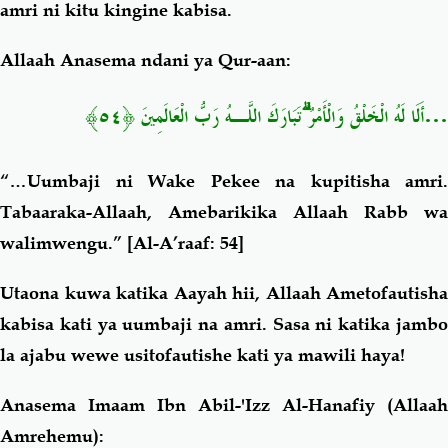
amri ni kitu kingine kabisa.
Allaah Anasema ndani ya Qur-aan:
أَلَا لَهُ الْخَلْقُ وَالْأَمْرُ ۗتَبَارَكَ اللَّـهُ رَبُّ الْعَالَمِينَ ﴿٥٤﴾
…
“…Uumbaji ni Wake Pekee na kupitisha amri.
Tabaaraka-Allaah, Amebarikika Allaah Rabb wa
walimwengu.”
[Al-A’raaf: 54]
Utaona kuwa katika Aayah hii, Allaah Ametofautisha
kabisa kati ya uumbaji na amri. Sasa ni katika jambo
la ajabu wewe usitofautishe kati ya mawili haya!
Anasema Imaam Ibn Abil-'Izz Al-Hanafiy (Allaah
Amrehemu):