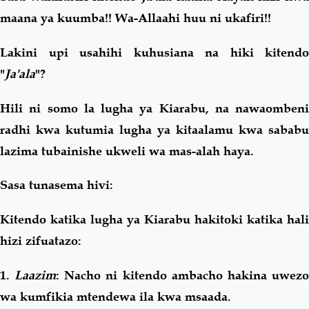
maana ya kuumba!! Wa-Allaahi huu ni ukafiri!!
Lakini upi usahihi kuhusiana na hiki kitendo
"
Ja'ala
"?
Hili ni somo la lugha ya Kiarabu, na nawaombeni
radhi kwa kutumia lugha ya kitaalamu kwa sababu
lazima tubainishe ukweli wa mas-alah haya.
Sasa tunasema hivi:
Kitendo katika lugha ya Kiarabu hakitoki katika hali
hizi zifuatazo:
1.
Laazim
: Nacho ni kitendo ambacho hakina uwez
wa kumfikia mtendewa ila kwa msaada.