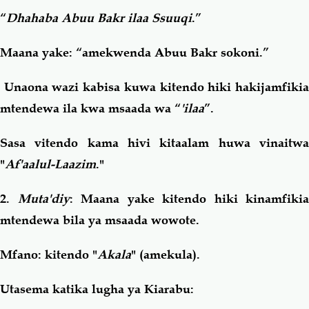
“
Dhahaba Abuu Bakr ilaa Ssuuqi
.”
Maana yake: “amekwenda Abuu Bakr sokoni.”
Unaona wazi kabisa kuwa kitendo hiki hakijamfikia
mtendewa ila kwa msaada wa “
'ilaa
”.
Sasa vitendo kama hivi kitaalam huwa vinaitwa
"
Af'aalul-Laazim
."
2.
Muta'diy
: Maana yake kitendo hiki kinamfikia
mtendewa bila ya msaada wowote.
Mfano: kitendo "
Akala
" (amekula).
Utasema katika lugha ya Kiarabu: