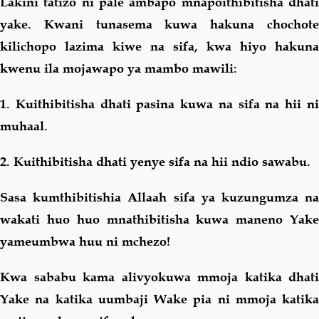
Lakini tatizo ni pale ambapo mnapoithibitisha dhati
yake. Kwani tunasema kuwa hakuna chochote
kilichopo lazima kiwe na sifa, kwa hiyo hakuna
kwenu ila mojawapo ya mambo mawili:
1. Kuithibitisha dhati pasina kuwa na sifa na hii ni
muhaal.
2. Kuithibitisha dhati yenye sifa na hii ndio sawabu.
Sasa kumthibitishia Allaah sifa ya kuzungumza na
wakati huo huo mnathibitisha kuwa maneno Yake
yameumbwa huu ni mchezo!
Kwa sababu kama alivyokuwa mmoja katika dhati
Yake na katika uumbaji Wake pia ni mmoja katika