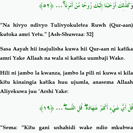
﴿٥٢﴾
…
كَذَٰلِكَ أَوْحَيْنَا إِلَيْكَ رُوحًا مِّنْ أَمْرِنَا ۚ
وَ
“Na hivyo ndivyo Tulivyokuletea Ruwh (Qur-aan)
kutoka amri Yetu.”
[Ash-Shuwraa: 52]
Sasa Aayah hii inajulisha kuwa hii Qur-aan ni katika
amri Yake Allaah na wala si katika uumbaji Wake.
Hili ni jambo la kwanza, jambo la pili ni kuwa si kila
kitu kinaingia katika huu ujumla, anasema Allaah
Aliyekuwa juu ‘Arshi Yake:
﴿١٩﴾
…
قُلْ أَيُّ شَيْءٍ أَكْبَرُ شَهَادَةً ۖ قُلِ اللَّـهُ ۖ
“Sema: “Kitu gani ushahidi wake ndio mkubwa