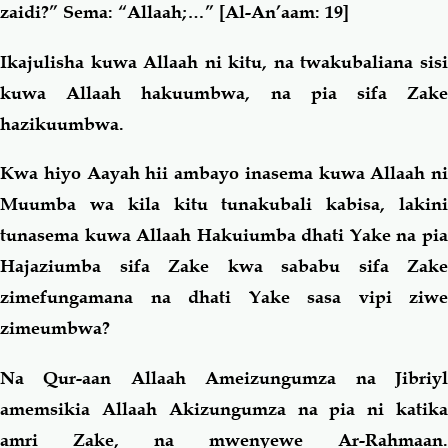
zaidi?” Sema: “Allaah;…”
[Al-An’aam: 19]
Ikajulisha kuwa Allaah ni kitu, na twakubaliana sisi
kuwa Allaah hakuumbwa, na pia sifa Zake
hazikuumbwa.
Kwa hiyo Aayah hii ambayo inasema kuwa Allaah ni
Muumba wa kila kitu tunakubali kabisa, lakini
tunasema kuwa Allaah Hakuiumba dhati Yake na pia
Hajaziumba sifa Zake kwa sababu sifa Zake
zimefungamana na dhati Yake sasa vipi ziwe
zimeumbwa?
Na Qur-aan Allaah Ameizungumza na Jibriyl
amemsikia Allaah Akizungumza na pia ni katika
amri Zake, na mwenyewe Ar-Rahmaan.