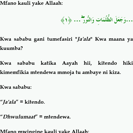
Mfano kauli yake Allaah:
…وَجَعَلَ الظُّلُمَاتِ وَالنُّورَ ۖ… ﴿١﴾
Kwa sababu gani tumefasiri "
Ja'ala
" Kwa maana y
kuumba?
Kwa sababu katika Aayah hii, kitendo hiki
kimemfikia mtendewa mmoja tu ambaye ni kiza.
Kwa sababu:
“
Ja'ala
” = kitendo.
“
Dhwulumaat
” = mtendewa.
Mfano mwingine kauli yake Allaah: