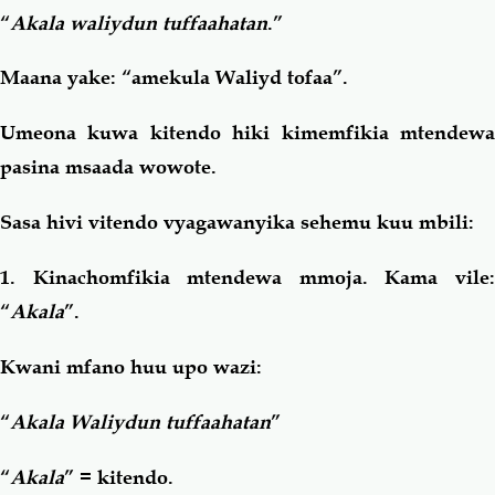
“
Akala waliydun tuffaahatan
.”
Maana yake: “amekula Waliyd tofaa”.
Umeona kuwa kitendo hiki kimemfikia mtendewa
pasina msaada wowote.
Sasa hivi vitendo vyagawanyika sehemu kuu mbili:
1. Kinachomfikia mtendewa mmoja. Kama vile:
“
Akala
”.
Kwani mfano huu upo wazi:
“
Akala Waliydun tuffaahatan
”
“
Akala
” = kitendo.