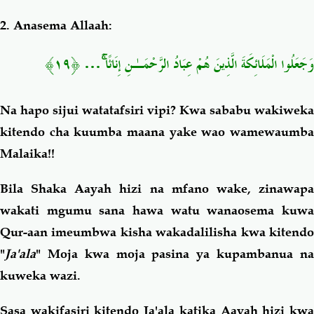
2. Anasema Allaah:
﴿١٩﴾
…
وَجَعَلُوا الْمَلَائِكَةَ الَّذِينَ هُمْ عِبَادُ الرَّحْمَـٰنِ إِنَاثًا ۚ
Na hapo sijui watatafsiri vipi? Kwa sababu wakiweka
kitendo cha kuumba maana yake wao wamewaumba
Malaika!!
Bila Shaka Aayah hizi na mfano wake, zinawapa
wakati mgumu sana hawa watu wanaosema kuwa
Qur-aan imeumbwa kisha wakadalilisha kwa kitendo
"
Ja'ala
" Moja kwa moja pasina ya kupambanua na
kuweka wazi.
Sasa wakifasiri kitendo Ja'ala katika Aayah hizi kwa