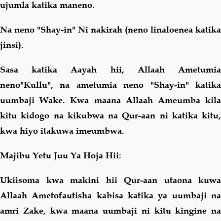
ujumla katika maneno.
Na neno "Shay-in" Ni nakirah (neno linaloenea katika
jinsi).
Sasa katika Aayah hii, Allaah Ametumia
neno"Kullu", na ametumia neno "Shay-in" katika
uumbaji Wake. Kwa maana Allaah Ameumba kila
kitu kidogo na kikubwa na Qur-aan ni katika kitu,
kwa hiyo itakuwa imeumbwa.
Majibu Yetu Juu Ya Hoja Hii:
Ukiisoma kwa makini hii Qur-aan utaona kuwa
Allaah Ametofautisha kabisa katika ya uumbaji na
amri Zake, kwa maana uumbaji ni kitu kingine na