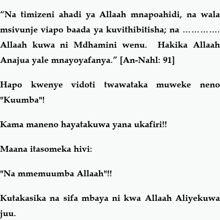
“Na timizeni ahadi ya Allaah mnapoahidi, na wala
msivunje viapo baada ya kuvithibitisha; na ………….
Allaah kuwa ni Mdhamini wenu. Hakika Allaah
Anajua yale mnayoyafanya.”
[An-Nahl: 91]
Hapo kwenye vidoti twawataka muweke neno
"Kuumba"!
Kama maneno hayatakuwa yana ukafiri!!
Maana itasomeka hivi:
"Na mmemuumba Allaah"!!
Kutakasika na sifa mbaya ni kwa Allaah Aliyekuwa
juu.