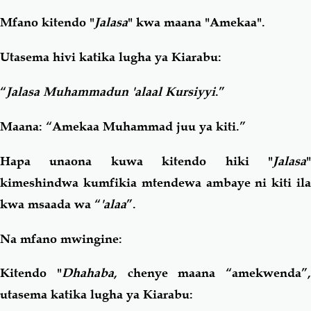
Mfano kitendo "
Jalasa
" kwa maana "Amekaa".
Utasema hivi katika lugha ya Kiarabu:
“
Jalasa Muhammadun 'alaal Kursiyyi
.”
Maana: “Amekaa Muhammad juu ya kiti.”
Hapa unaona kuwa kitendo hiki "
Jalasa
"
kimeshindwa kumfikia mtendewa ambaye ni kiti ila
kwa msaada wa “
'alaa
”.
Na mfano mwingine:
Kitendo "
Dhahaba
, chenye maana “amekwenda”,
utasema katika lugha ya Kiarabu: