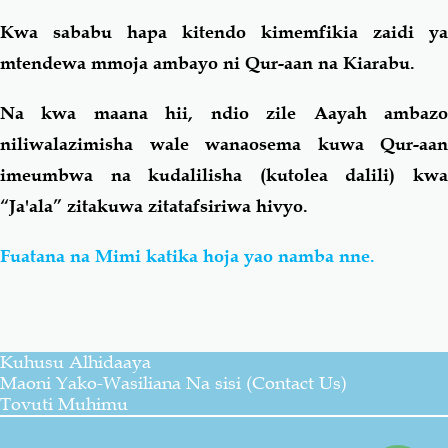
Kwa sababu hapa kitendo kimemfikia zaidi ya
mtendewa mmoja ambayo ni Qur-aan na Kiarabu.
Na kwa maana hii, ndio zile Aayah ambazo
niliwalazimisha wale wanaosema kuwa Qur-aan
imeumbwa na kudalilisha (kutolea dalili) kwa
“Ja'ala” zitakuwa zitatafsiriwa hivyo.
Fuatana na Mimi katika hoja yao namba nne.
Kuhusu Alhidaaya
Maoni Yako-Wasiliana Na sisi (Contact Us)
Tovuti Muhimu