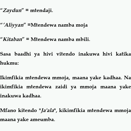
“
Zaydun
” = mtendaji.
“
’Aliyyan
” =Mtendewa namba moja
“
Kitaban
” = Mtendewa namba mbili.
Sasa baadhi ya hivi vitendo inakuwa hivi katika
hukmu:
Ikimfikia mtendewa mmoja, maana yake kadhaa. Na
ikimfikia mtendewa zaidi ya mmoja maana yake
inakuwa kadhaa.
Mfano kitendo "
Ja'ala
", kikimfikia mtendewa mmoj
maana yake ameumba.