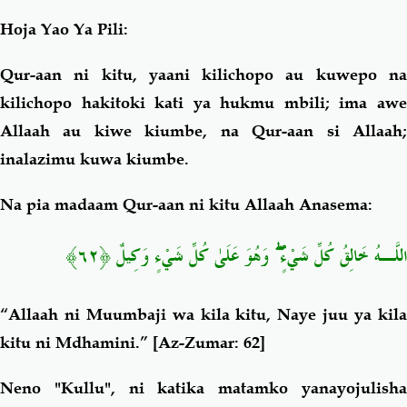
Hoja Yao Ya Pili:
Qur-aan ni kitu, yaani kilichopo au kuwepo na
kilichopo hakitoki kati ya hukmu mbili; ima awe
Allaah au kiwe kiumbe, na Qur-aan si Allaah;
inalazimu kuwa kiumbe.
Na pia madaam Qur-aan ni kitu Allaah Anasema:
﴿٦٢﴾
اللَّـهُ خَالِقُ كُلِّ شَيْءٍ ۖ وَهُوَ عَلَىٰ كُلِّ شَيْءٍ وَكِيلٌ
“Allaah ni Muumbaji wa kila kitu, Naye juu ya kila
kitu ni Mdhamini.”
[Az-Zumar: 62]
Neno "Kullu", ni katika matamko yanayojulisha