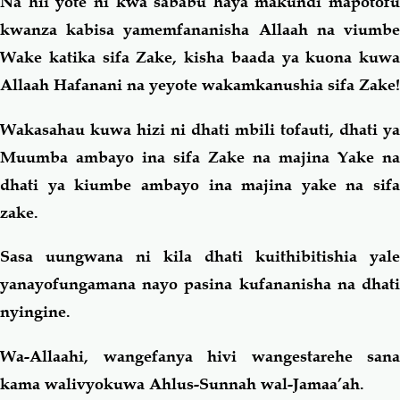
Na hii yote ni kwa sababu haya makundi mapotofu
kwanza kabisa yamemfananisha Allaah na viumbe
Wake katika sifa Zake, kisha baada ya kuona kuwa
Allaah Hafanani na yeyote wakamkanushia sifa Zake!
Wakasahau kuwa hizi ni dhati mbili tofauti, dhati ya
Muumba ambayo ina sifa Zake na majina Yake na
dhati ya kiumbe ambayo ina majina yake na sifa
zake.
Sasa uungwana ni kila dhati kuithibitishia yale
yanayofungamana nayo pasina kufananisha na dhati
nyingine.
Wa-Allaahi, wangefanya hivi wangestarehe sana
kama walivyokuwa Ahlus-Sunnah wal-Jamaa’ah.