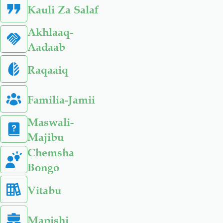
Kauli Za Salaf
Akhlaaq-
Aadaab
Raqaaiq
Familia-Jamii
Maswali-
Majibu
Chemsha
Bongo
Vitabu
Mapishi