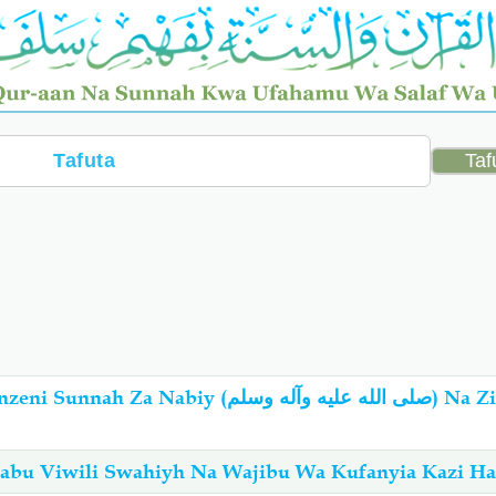
iy (صلى الله عليه وآله وسلم) Na Zifanyieni
abu Viwili Swahiyh Na Wajibu Wa Kufanyia Kazi Ha