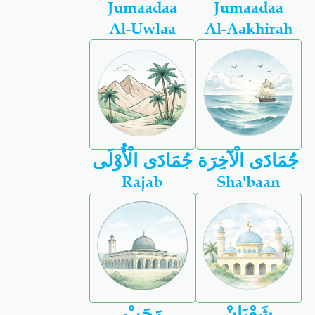
Jumaadaa
Jumaadaa
Al-Uwlaa
Al-Aakhirah
جُمَادَى الْآخِرَة
جُمَادَى الْأُوْلَى
Rajab
Sha'baan
شَعْبَانْ
رَجَبْ