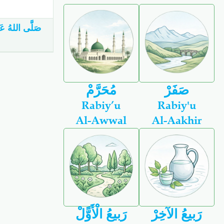
صَفَرْ
مُحَرَّمْ
Rabiy’u
Rabiy'u
Al-Awwal
Al-Aakhir
رَبيعُ الآخِرْ
رَبيعُ الْأَوًّلْ