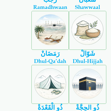
Ramadhwaan
Shawwaal
شَوّالْ
رَمَضَانْ
Dhul-Qa’dah
Dhul-Hijjah
ذُو الحِجَّةْ
ذُو الْقَعْدَةْ