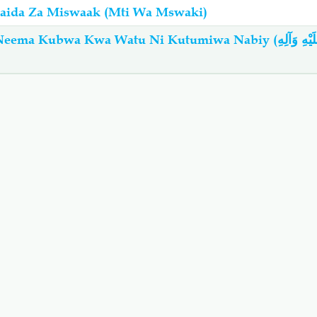
Faida Za Miswaak (Mti Wa Mswaki)
a Kwa Watu Ni Kutumiwa Nabiy (صَلَّى اللهُ عَلَيْهِ وَآلِهِ