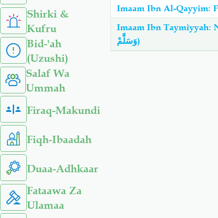
Imaam Ibn Al-Qayyim: 
Shirki &
Kufru
Imaam Ibn Taymiyyah: Neema Kubw
وَسَلَّمْ)
Bid-'ah
(Uzushi)
Salaf Wa
Ummah
Firaq-Makundi
Fiqh-Ibaadah
Duaa-Adhkaar
Fataawa Za
Ulamaa