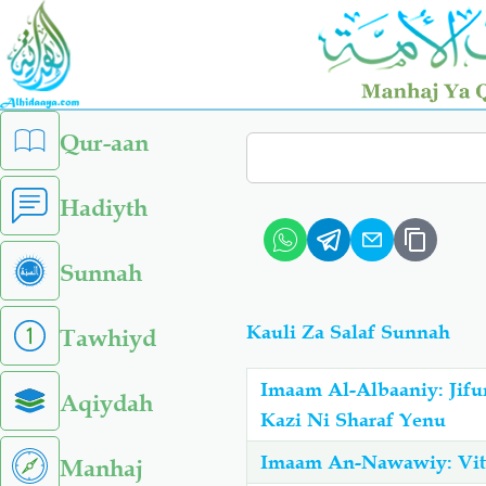
Skip
to
main
content
left
Qur-aan
Search
sidebar
menu
Hadiyth
Sunnah
Kauli Za Salaf Sunnah
Tawhiyd
Imaam Al-Albaaniy: Jifunzeni Sunnah Za Nab
Aqiydah
Kazi Ni Sharaf Yenu
Imaam An-Nawawiy: Vit
Manhaj