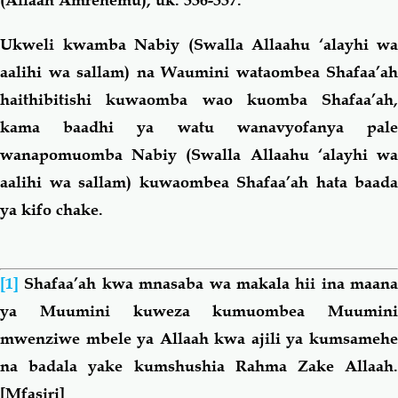
Ukweli kwamba Nabiy (Swalla Allaahu ‘alayhi wa
aalihi wa sallam) na Waumini wataombea Shafaa’ah
haithibitishi kuwaomba wao kuomba Shafaa’ah,
kama baadhi ya watu wanavyofanya pale
wanapomuomba Nabiy (Swalla Allaahu ‘alayhi wa
aalihi wa sallam) kuwaombea Shafaa’ah hata baada
ya kifo chake.
[1]
Shafaa’ah kwa mnasaba wa makala hii ina maana
ya Muumini kuweza kumuombea Muumini
mwenziwe mbele ya Allaah kwa ajili ya kumsamehe
na badala yake kumshushia Rahma Zake Allaah.
[Mfasiri]