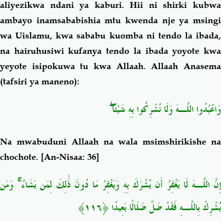
aliyezikwa ndani ya kaburi. Hii ni shirki kubwa
ambayo inamsababishia mtu kwenda nje ya msingi
wa Uislamu, kwa sababu kuomba ni tendo la ibada,
na hairuhusiwi kufanya tendo la ibada yoyote kwa
yeyote isipokuwa tu kwa Allaah. Allaah Anasema
(tafsiri ya maneno):
وَاعْبُدُوا اللَّـهَ وَلَا تُشْرِكُوا بِهِ شَيْئًا ۖ
Na mwabuduni Allaah na wala msimshirikishe na
chochote.
[An-Nisaa: 36]
إِنَّ اللَّـهَ لَا يَغْفِرُ أَن يُشْرَكَ بِهِ وَيَغْفِرُ مَا دُونَ ذَٰلِكَ لِمَن يَشَاءُ ۚ وَمَن
﴿١١٦﴾
يُشْرِكْ بِاللَّـهِ فَقَدْ ضَلَّ ضَلَالًا بَعِيدًا