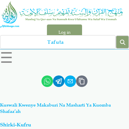
Skip
to
main
content
Log in
Search
left
☰
sidebar
menu
Qur-aan
Hadiyth
Sunnah
Tawhiyd
Kuswali Kwenye Makaburi Na Masharti Ya Kuomba
Aqiydah
Manhaj
Shafaa’ah
Shirki-Kufru
Shirki & Kufru
Bid-'ah (Uzushi)