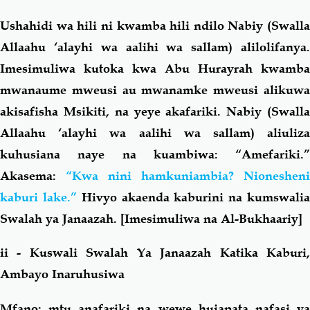
Ushahidi wa hili ni kwamba hili ndilo Nabiy (Swalla
Allaahu ‘alayhi wa aalihi wa sallam) alilolifanya.
Imesimuliwa kutoka kwa Abu Hurayrah kwamba
mwanaume mweusi au mwanamke mweusi alikuwa
akisafisha Msikiti, na yeye akafariki. Nabiy (Swalla
Allaahu ‘alayhi wa aalihi wa sallam) aliuliza
kuhusiana naye na kuambiwa: “Amefariki.”
Akasema:
“Kwa nini hamkuniambia? Nionesheni
kaburi lake.”
Hivyo akaenda kaburini na kumswali
Swalah ya Janaazah. [Imesimuliwa na Al-Bukhaariy]
ii - Kuswali Swalah Ya Janaazah Katika Kaburi,
Ambayo Inaruhusiwa
Mfano: mtu anafariki na wewe hujapata nafasi ya