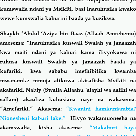
kumswalia ndani ya Msikiti, basi inaruhusika kwako
wewe kumswalia kaburini baada ya kuzikwa.
Shaykh ‘Abdul-‘Aziyz bin Baaz (Allaah Amrehemu)
amesema: “Inaruhusika kuswali Swalah ya Janaazah
kwa maiti ndani ya kaburi kama ilivyokuwa ni
ruhusa kuswali Swalah ya Janaazah baada ya
kufariki, kwa sababu imethibitika kwamba
mwanamke mmoja alikuwa akisafisha Msikiti na
akafariki. Nabiy (Swalla Allaahu ‘alayhi wa aalihi wa
sallam) akauliza kuhusiana naye na wakasema:
“Amefariki.” Akasema:
“Kwanini hamkuniambia
Nionesheni kaburi lake.”
Hivyo wakamuonesha na
akamswalia, kisha akasema:
“Makaburi haya