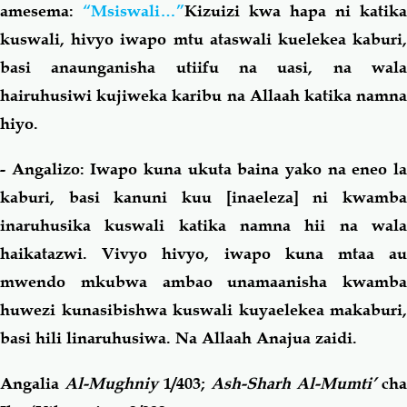
amesema:
“Msiswali…”
Kizuizi kwa hapa ni katika
kuswali, hivyo iwapo mtu ataswali kuelekea kaburi,
basi anaunganisha utiifu na uasi, na wala
hairuhusiwi kujiweka karibu na Allaah katika namna
hiyo.
- Angalizo: Iwapo kuna ukuta baina yako na eneo la
kaburi, basi kanuni kuu [inaeleza] ni kwamba
inaruhusika kuswali katika namna hii na wala
haikatazwi. Vivyo hivyo, iwapo kuna mtaa au
mwendo mkubwa ambao unamaanisha kwamba
huwezi kunasibishwa kuswali kuyaelekea makaburi,
basi hili linaruhusiwa. Na Allaah Anajua zaidi.
Angalia
Al-Mughniy
1/403;
Ash-Sharh Al-Mumti’
cha