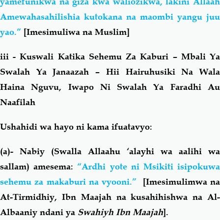
yamefunikwa na giza kwa waliozikwa, lakini Allaah
Amewahasahilishia kutokana na maombi yangu juu
yao.”
[Imesimuliwa na Muslim]
iii - Kuswali Katika Sehemu Za Kaburi – Mbali Ya
Swalah Ya Janaazah – Hii Hairuhusiki Na Wala
Haina Nguvu, Iwapo Ni Swalah Ya Faradhi Au
Naafilah
Ushahidi wa hayo ni kama ifuatavyo:
(a)- Nabiy (Swalla Allaahu ‘alayhi wa aalihi wa
sallam) amesema:
“Ardhi yote ni Msikiti isipokuw
sehemu za makaburi na vyooni.”
[Imesimulimwa n
At-Tirmidhiy, Ibn Maajah na kusahihishwa na Al-
Albaaniy ndani ya
Swahiyh Ibn Maajah
].