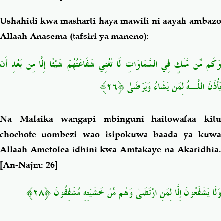
Ushahidi kwa masharti haya mawili ni aayah ambazo
Allaah Anasema (tafsiri ya maneno):
وَكَم مِّن مَّلَكٍ فِي السَّمَاوَاتِ لَا تُغْنِي شَفَاعَتُهُمْ شَيْئًا إِلَّا مِن بَعْدِ أَن
يَأْذَنَ اللَّـهُ لِمَن يَشَاءُ وَيَرْضَىٰ ﴿٢٦﴾
Na Malaika wangapi mbinguni haitowafaa kitu
chochote uombezi wao isipokuwa baada ya kuwa
Allaah Ametolea idhini kwa Amtakaye na Akaridhia.
[An-Najm: 26]
وَلَا يَشْفَعُونَ إِلَّا لِمَنِ ارْتَضَىٰ وَهُم مِّنْ خَشْيَتِهِ مُشْفِقُونَ ﴿٢٨﴾