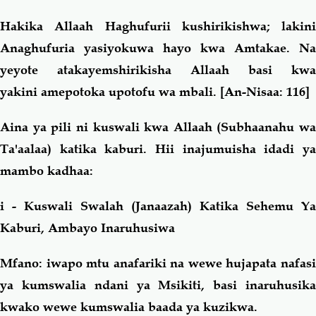
Hakika Allaah Haghufurii kushirikishwa; lakini
Anaghufuria yasiyokuwa hayo kwa Amtakae. Na
yeyote atakayemshirikisha Allaah basi kwa
yakini amepotoka upotofu wa mbali
. [An-Nisaa: 116]
Aina ya pili ni kuswali kwa Allaah (Subhaanahu wa
Ta'aalaa) katika kaburi. Hii inajumuisha idadi ya
mambo kadhaa:
i - Kuswali Swalah (Janaazah) Katika Sehemu Ya
Kaburi, Ambayo Inaruhusiwa
Mfano: iwapo mtu anafariki na wewe hujapata nafasi
ya kumswalia ndani ya Msikiti, basi inaruhusika
kwako wewe kumswalia baada ya kuzikwa.