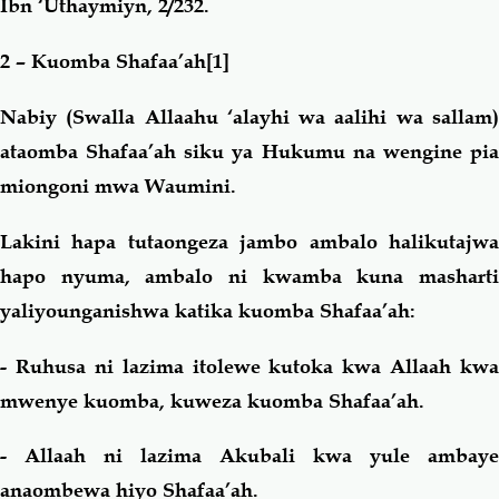
Ibn ‘Uthaymiyn, 2/232.
2 – Kuomba Shafaa’ah
[1]
Nabiy (Swalla Allaahu ‘alayhi wa aalihi wa sallam)
ataomba Shafaa’ah siku ya Hukumu na wengine pia
miongoni mwa Waumini.
Lakini hapa tutaongeza jambo ambalo halikutajwa
hapo nyuma, ambalo ni kwamba kuna masharti
yaliyounganishwa katika kuomba Shafaa’ah:
- Ruhusa ni lazima itolewe kutoka kwa Allaah kwa
mwenye kuomba, kuweza kuomba Shafaa’ah.
- Allaah ni lazima Akubali kwa yule ambaye
anaombewa hiyo Shafaa’ah.