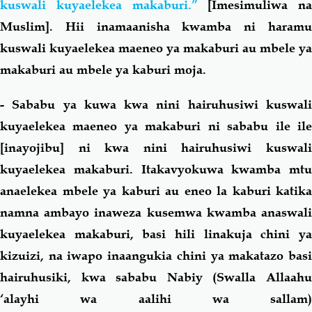
kuswali kuyaelekea makaburi.”
[Imesimuliwa na
Muslim]. Hii inamaanisha kwamba ni haramu
kuswali kuyaelekea maeneo ya makaburi au mbele ya
makaburi au mbele ya kaburi moja.
- Sababu ya kuwa kwa nini hairuhusiwi kuswali
kuyaelekea maeneo ya makaburi ni sababu ile ile
[inayojibu] ni kwa nini hairuhusiwi kuswali
kuyaelekea makaburi. Itakavyokuwa kwamba mtu
anaelekea mbele ya kaburi au eneo la kaburi katika
namna ambayo inaweza kusemwa kwamba anaswali
kuyaelekea makaburi, basi hili linakuja chini ya
kizuizi, na iwapo inaangukia chini ya makatazo basi
hairuhusiki, kwa sababu Nabiy (Swalla Allaahu
‘alayhi wa aalihi wa sallam)