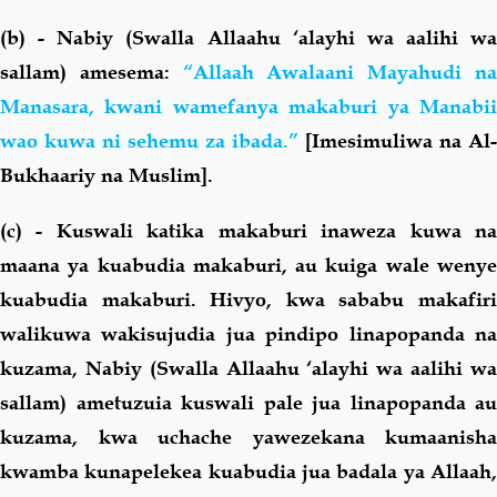
(b) - Nabiy (Swalla Allaahu ‘alayhi wa aalihi wa
sallam) amesema:
“Allaah Awalaani Mayahudi n
Manasara, kwani wamefanya makaburi ya Manabii
wao kuwa ni sehemu za ibada.”
[Imesimuliwa na Al-
Bukhaariy na Muslim].
(c) - Kuswali katika makaburi inaweza kuwa na
maana ya kuabudia makaburi, au kuiga wale wenye
kuabudia makaburi. Hivyo, kwa sababu makafiri
walikuwa wakisujudia jua pindipo linapopanda na
kuzama, Nabiy (Swalla Allaahu ‘alayhi wa aalihi wa
sallam) ametuzuia kuswali pale jua linapopanda au
kuzama, kwa uchache yawezekana kumaanisha
kwamba kunapelekea kuabudia jua badala ya Allaah,