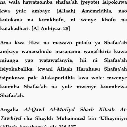
na wala hawataomba shafaa’ah (yeyote) isipokuwa
kwa yule ambaye (Allaah) Amemridhia, nao
kutokana na kumkhofu, ni wenye khofu na
kutahadhari.
[Al-Anbiyaa: 28]
Ama kwa fikra na mawazo potofu ya Shafaa’ah
ambayo wanaoabudu masanamu wanafikiria kuwa
miungu yao watawafanyia, hii ni Shafaa’ah
isiyokubalika. kwani Allaah Haruhusu Shafaa’ah
isipokuwa pale Atakaporidhia kwa wote: mwenye
kuomba Shafaa’ah na yule mwenye kuombewa
Shafaa’ah.
Angalia
Al-Qawl Al-Mufiyd Sharh Kitaab At
Tawhiyd
cha Shaykh Muhammad bin ‘Uthaymiyn
(Allaah Amrehemu), uk. 336-337.