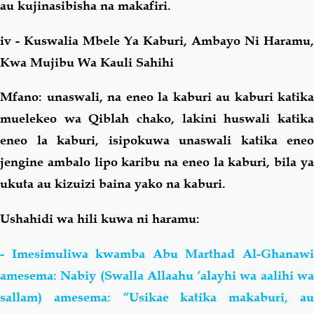
au kujinasibisha na makafiri.
iv - Kuswalia Mbele Ya Kaburi, Ambayo Ni Haramu,
Kwa Mujibu Wa Kauli Sahihi
Mfano: unaswali, na eneo la kaburi au kaburi katika
muelekeo wa Qiblah chako, lakini huswali katika
eneo la kaburi, isipokuwa unaswali katika eneo
jengine ambalo lipo karibu na eneo la kaburi, bila ya
ukuta au kizuizi baina yako na kaburi.
Ushahidi wa hili kuwa ni haramu:
- Imesimuliwa kwamba Abu Marthad Al-Ghanawi
amesema: Nabiy (Swalla Allaahu ‘alayhi wa aalihi wa
sallam) amesema: “Usikae katika makaburi, au