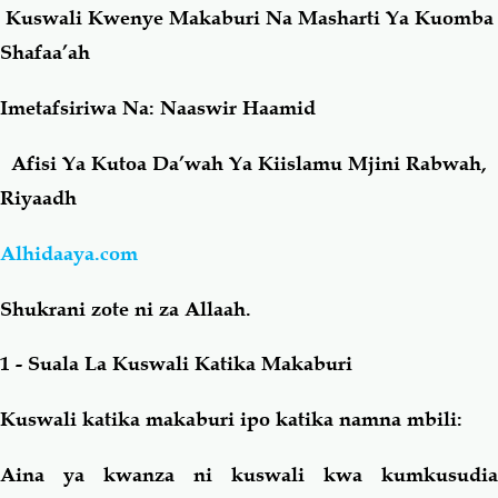
Kuswali Kwenye Makaburi Na Masharti Ya Kuomba
Shafaa’ah
Salaf Wa Ummah
Firaq-Makundi
Imetafsiriwa Na: Naaswir Haamid
Fiqh-Ibaadah
Duaa-Adhkaar
Afisi Ya Kutoa Da’wah Ya Kiislamu Mjini Rabwah,
Fataawa Za Ulamaa
Kauli Za Salaf
Riyaadh
Alhidaaya.com
Akhlaaq-Aadaab
Raqaaiq
Shukrani zote ni za Allaah.
Familia-Jamii
Maswali-Majibu
1 - Suala La Kuswali Katika Makaburi
Chemsha Bongo
Vitabu
Kuswali katika makaburi ipo katika namna mbili:
Mapishi
Aina ya kwanza ni kuswali kwa kumkusudia