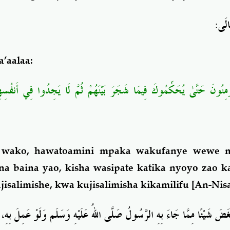
:
َالَى
a’aalaa:
ُؤْمِنُونَ حَتَّىٰ يُحَكِّمُوكَ فِيمَا شَجَرَ بَيْنَهُمْ ثُمَّ لَا يَجِدُوا فِي أَنفُسِه
wako, hawatoamini mpaka wakufanye wewe 
a baina yao, kisha wasipate katika nyoyo zao k
isalimishe, kwa kujisalimisha kikamilifu
[An-Nisa
غَضَ شَيْئًا مِمَّا جَاءَ بِهِ الرَّسُولُ صَلَّى اللهُ عَلَيْهِ وَسَلَم وَلَوْ عَمِلَ بِهِ، 