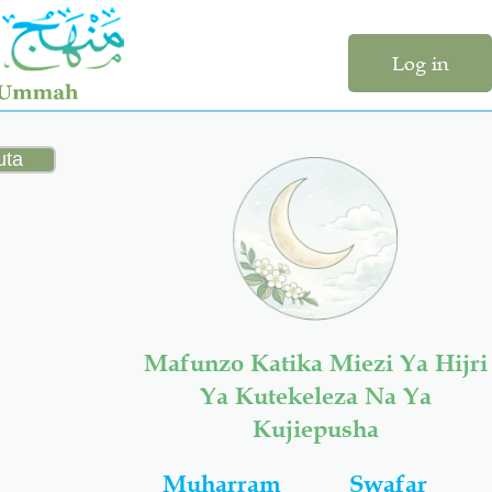
Log in
Mafunzo Katika Miezi Ya Hijri
Ya Kutekeleza Na Ya
Kujiepusha
Muharram
Swafar