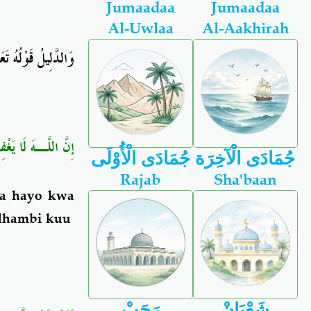
Jumaadaa
Jumaadaa
Al-Uwlaa
Al-Aakhirah
وَالدَّلِيلُ قَوْلُهُ تَع
إِنَّ اللَّـهَ لَا يَغْ
جُمَادَى الْآخِرَة
جُمَادَى الْأُوْلَى
Rajab
Sha'baan
wa hayo kwa
 dhambi kuu
شَعْبَانْ
رَجَبْ