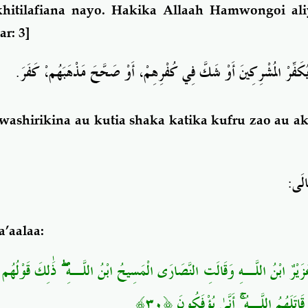
khitilafiana nayo. Hakika Allaah Hamwongoi al
r: 3]
.
كَفِّرْ المُشْرِكِينَ أَوْ شَكَّ فِي كُفْرِهِمْ، أَوْ صَحَّحَ مَذْهَبَهُم،ْ كَفَرَ
ashirikina au kutia shaka katika kufru zao au a
.
:
َالَى
a’aalaa:
ذَٰلِكَ قَوْلُهُم بِ
ۖ
ُزَيْرٌ ابْنُ اللَّـهِ وَقَالَتِ النَّصَارَى الْمَسِيحُ ابْنُ اللَّـهِ
﴿٣٠﴾
أَنَّىٰ يُؤْفَكُونَ
ۚ
َاتَلَهُمُ اللَّـهُ