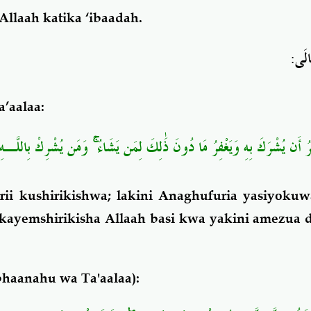
Allaah katika ‘ibaadah.
:
َالَى
a’aalaa:
وَمَن يُشْرِكْ بِاللَّـهِ ف
ۚ
فِرُ أَن يُشْرَكَ بِهِ وَيَغْفِرُ مَا دُونَ ذَٰلِكَ لِمَن يَشَاءُ
ii kushirikishwa; lakini Anaghufuria yasiyoku
kayemshirikisha Allaah basi kwa yakini amezua
haanahu wa Ta'aalaa):