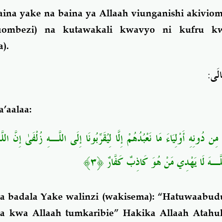
na yake na baina ya Allaah viunganishi akiviom
uombezi) na kutawakali kwavyo ni kufru kw
).
:
َالَى
a’aalaa:
مِن دُونِهِ أَوْلِيَاءَ مَا نَعْبُدُهُمْ إِلَّا لِيُقَرِّبُونَا إِلَى اللَّـهِ زُلْفَىٰ إِنَّ ا
ٌ ﴿٣﴾
اللَّـهَ لَا يَهْدِي مَنْ هُوَ كَاذِبٌ كَفَّار
lia badala Yake walinzi (wakisema): “Hatuwaabu
sha kwa Allaah tumkaribie” Hakika Allaah Atah