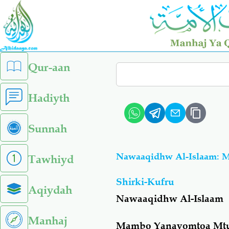
Skip
to
main
content
left
Qur-aan
Search
sidebar
menu
Hadiyth
Sunnah
Nawaaqidhw Al-Islaam: 
Tawhiyd
Shirki-Kufru
Aqiydah
Nawaaqidhw Al-Islaam
Manhaj
Mambo Yanayomtoa Mtu