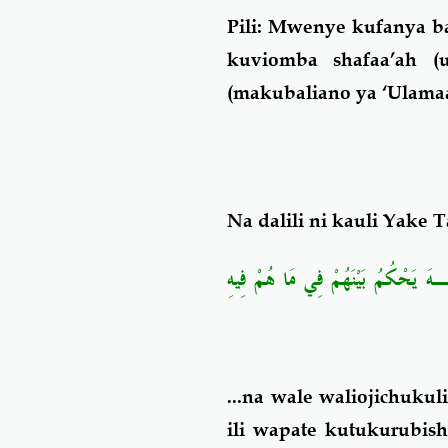
Pili:
Mwenye kufanya bai
kuviomba shafaa’ah (
(makubaliano ya ‘Ulamaa
Na dalili ni kauli Yake T
للَّـهَ يَحْكُمُ بَيْنَهُمْ فِي مَا هُمْ فِيهِ
...na wale waliojichuku
ili wapate kutukurubi