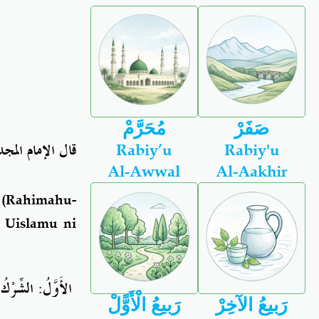
صَفَرْ
مُحَرَّمْ
قال الإمام الم
Rabiy’u
Rabiy'u
Al-Awwal
Al-Aakhir
(Rahimahu-
 Uislamu ni
الأَوَّلُ
الشِّرْكُ فِ
رَبيعُ الآخِرْ
رَبيعُ الْأَوًّلْ