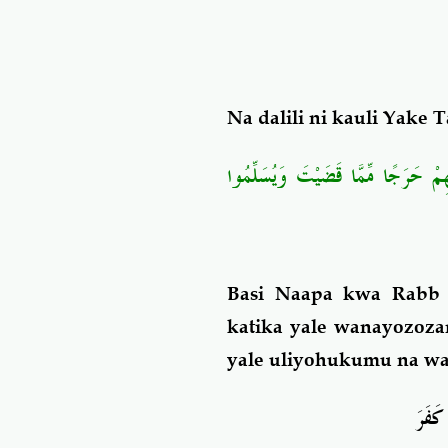
Na dalili ni kauli Yake T
ِمْ حَرَجًا مِّمَّا قَضَيْتَ وَيُسَلِّمُوا
Basi Naapa kwa
Rabb
katika yale wanayozozan
yale uliyohukumu na waj
كَفَرَ