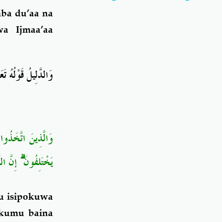
ba du’aa na
a Ijmaa’aa
وَالدَّلِيلُ قَوْلُهُ تَع
وَالَّذِينَ اتَّخَذُوا 
يَخْتَلِفُونَ ۗ إِنَّ 
du isipokuwa
ukumu baina