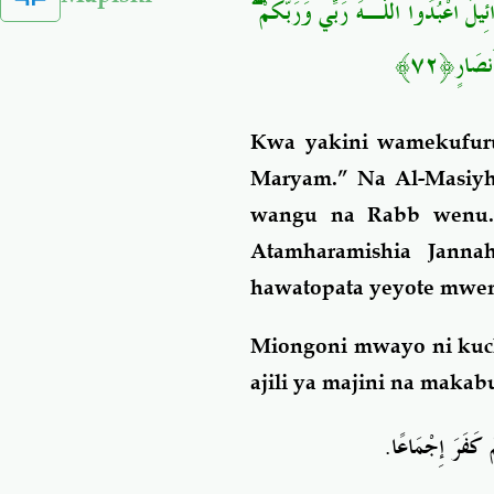
ۖ
ِيلَ اعْبُدُوا اللَّـهَ رَبِّي وَرَبَّكُمْ
﴿٧٢﴾
َنصَارٍ
Kwa yakini wamekufuru
Maryam.” Na Al-Masiyh
wangu na Rabb wenu. 
Atamharamishia Jann
hawatopata yeyote mwe
Miongoni mwayo ni kuc
ajili ya majini na makabu
.
ْ كَفَرَ إِجْمَاعًا