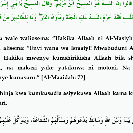
وَقَالَ الْمَسِيحُ يَا بَنِي إِسْرَائ
ۖ
 قَالُوا إِنَّ اللَّـهَ هُوَ الْمَسِيحُ ابْنُ مَرْيَمَ
وَمَا لِلظَّالِمِينَ مِنْ أ
ۖ
لَّـهِ فَقَدْ حَرَّمَ اللَّـهُ عَلَيْهِ الْجَنَّةَ وَمَأْوَاهُ النَّارُ
 wale waliosema: “Hakika Allaah ni Al-Masi
 alisema: “Enyi wana wa Israaiyl! Mwabuduni A
Hakika mwenye kumshirikisha Allaah bila sh
ah, na makazi yake yatakuwa ni motoni. Na
nye kunusuru.”
[Al-Maaidah: 72]
hinja kwa kumkusudia asiyekuwa Allaah kama k
ri.
يْنَهُ وَبَيْنَ اللهِ وَسَائِطَ يَدْعُوهُمْ وَيسْأَلُهُمْ الشَّفَاعَةَ، وَيَتَوَكَّلُ عَلَيْهِم