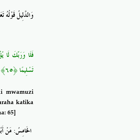
وَالدَّلِيلُ قَوْلُهُ تَع
فَلَا وَرَبِّكَ لَا ي
﴿٦٥﴾
تَسْلِيمًا
ni mwamuzi
araha katika
a: 65]
مَنْ أَبْ
:
الخَامِسُ