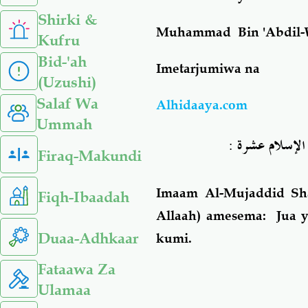
Shirki &
Muhammad Bin 'Abdil-
Kufru
Bid-'ah
Imetarjumiwa na
(Uzushi)
Salaf Wa
Alhidaaya.com
Ummah
:
ض الإسلام عشرة
Firaq-Makundi
Imaam Al-Mujaddid Sh
Fiqh-Ibaadah
Allaah) amesema: Jua 
Duaa-Adhkaar
kumi.
Fataawa Za
Ulamaa