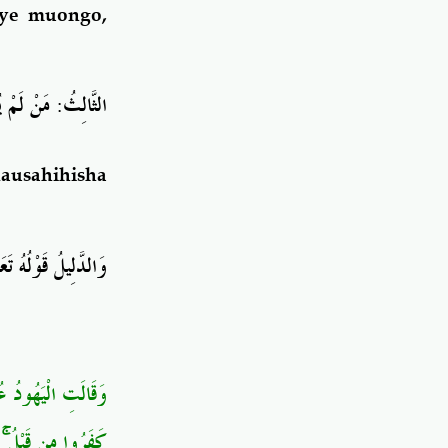
iye muongo,
مَنْ لَمْ يُ
:
الثَّالِثُ
kausahihisha
وَالدَّلِيلُ قَوْلُهُ تَع
وَقَالَتِ الْيَهُودُ ع
ق
ۚ
كَفَرُوا مِن قَبْلُ