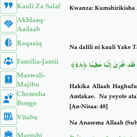
Kauli Za Salaf
Kwanza:
K
umshirikisha 
Akhlaaq-
Aadaab
Raqaaiq
Na dalili ni kauli Yake T
Familia-Jamii
﴿٤٨﴾
َقَدِ افْتَرَىٰ إِثْمًا عَظِيمًا
Maswali-
Majibu
Hakika Allaah Haghufur
Chemsha
Amtakae. Na yeyote ata
Bongo
[An-Nisaa: 48]
Vitabu
Na Anasema Allaah (Sub
Mapishi