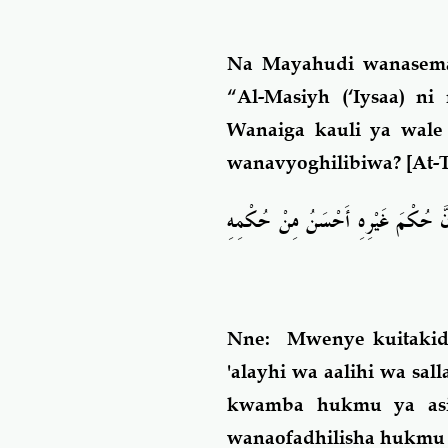
Na Mayahudi wanasema
“Al-Masiyh (‘Iysaa) n
Wanaiga kauli ya wale
wanavyo
ghilibiwa
?
[At-
أَنَّ حُكْمَ غَيْرِهِ أَحْسَنُ مِنْ حُكْمِهِ
Nne:
Mwenye kuitakidi
'alayhi wa aalihi wa s
kwamba hukmu ya asi
wanaofadhilisha hukmu z