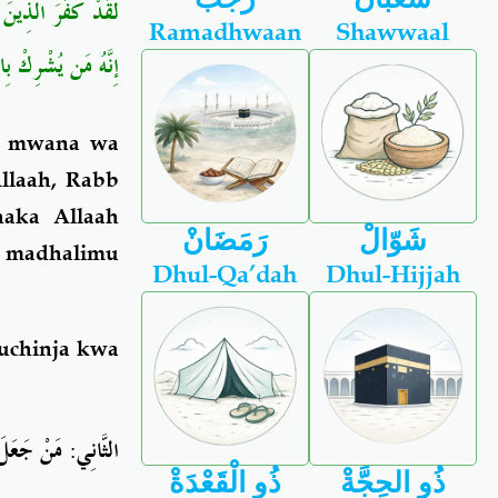
لَقَدْ كَفَرَ الَّذِينَ
Ramadhwaan
Shawwaal
إِنَّهُ مَن يُشْرِكْ بِال
yh mwana wa
llaah, Rabb
aka Allaah
شَوّالْ
رَمَضَانْ
 madhalimu
Dhul-Qa’dah
Dhul-Hijjah
uchinja kwa
مَنْ جَعَلَ بَ
:
الثَّانِي
ذُو الحِجَّةْ
ذُو الْقَعْدَةْ