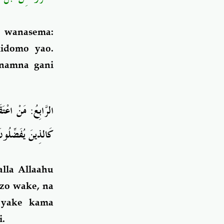
a wanasema:
midomo yao.
 namna gani
الرَّابِعُ:
مَنْ اعْتَق
كَالذِينَ يُفَضِّلُون
la Allaahu
ozo wake, na
 yake kama
i.