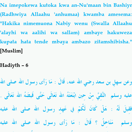
Na imepokewa kutoka kwa an-Nu'maan bin Bashiyr
(Radhwiya Allaahu 'anhumaa) kwamba amesema:
"Hakika nimemuona Nabiy wenu (Swalla Allaahu
'alayhi wa aalihi wa sallam) ambaye hakuweza
kupata hata tende mbaya ambazo zitamshibisha."
[Muslim]
Hadiyth – 6
عن سهلِ بن سعد
رضي الله عنه
، قَالَ : مَا رَأى رسول الله
صلى الله
ليه وسلم
النَّقِيَّ مِنْ حِين ابْتَعَثَهُ الله تَعَالَى حَتَّى قَبضَهُ الله تَعَالَى .
فقِيلَ لَهُ : هَلْ كَانَ لَكُمْ في عَهدِ رسول الله
صلى الله عليه
سلم
مَنَاخِلُ ؟ قَالَ : مَا رَأى رسول الله
صلى الله عليه