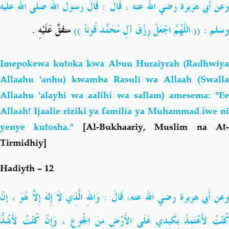
عن أَبي هريرة
رضي الله عنه
، قَالَ : قَالَ رسول الله
صلى الله عليه
وسلم
: (( اللَّهُمَّ اجْعَلْ رِزْقَ آلِ مُحَمّدٍ قُوتاً ))
متفقٌ عَلَيْهِ .
Imepokewa kutoka kwa Abuu Huraiyrah (Radhwiya
Allaahu 'anhu) kwamba Rasuli wa Allaah (Swalla
Allaahu 'alayhi wa aalihi wa sallam) amesema: "Ee
Allaah! Ijaalie riziki ya familia ya Muhammad iwe ni
yenye kutosha."
[Al-Bukhaariy, Muslim na At
Tirmidhiy]
Hadiyth – 12
عن أَبي هريرة
رضي الله عنه
، قَالَ : وَاللهِ الَّذِي لاَ إِلهَ إِلاَّ هُوَ ، إنْ
كُنْتُ لأَعْتَمِدُ بِكَبِدِي عَلَى الأَرْضِ مِنَ الجُوعِ ، وَإنْ كُنْتُ لأَشُدُّ