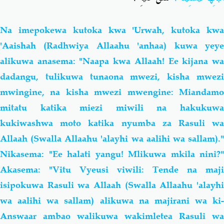
Na imepokewa kutoka kwa 'Urwah, kutoka kwa
'Aaishah (Radhwiya Allaahu 'anhaa) kuwa yeye
alikuwa anasema: "Naapa kwa Allaah! Ee kijana wa
dadangu, tulikuwa tunaona mwezi, kisha mwezi
mwingine, na kisha mwezi mwengine: Miandamo
mitatu katika miezi miwili na hakukuwa
kukiwashwa moto katika nyumba za Rasuli wa
Allaah (Swalla Allaahu 'alayhi wa aalihi wa sallam)."
Nikasema: "Ee halati yangu! Mlikuwa mkila nini?"
Akasema: "Vitu Vyeusi viwili: Tende na maji
isipokuwa Rasuli wa Allaah (Swalla Allaahu 'alayhi
wa aalihi wa sallam) alikuwa na majirani wa ki-
Answaar ambao walikuwa wakimletea Rasuli wa