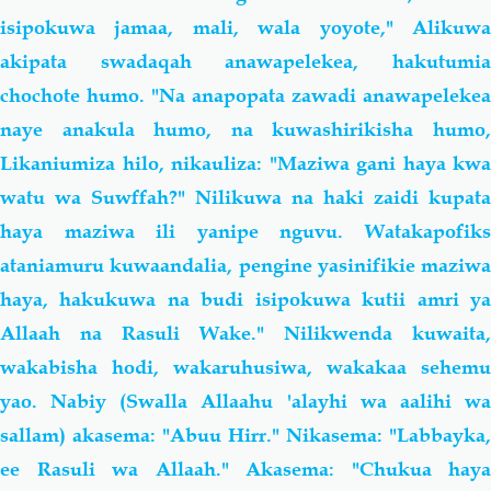
isipokuwa jamaa, mali, wala yoyote," Alikuwa
akipata swadaqah anawapelekea, hakutumia
chochote humo. "Na anapopata zawadi anawapelekea
naye anakula humo, na kuwashirikisha humo,
Likaniumiza hilo, nikauliza: "Maziwa gani haya kwa
watu wa Suwffah?" Nilikuwa na haki zaidi kupata
haya maziwa ili yanipe nguvu. Watakapofiks
ataniamuru kuwaandalia, pengine yasinifikie maziwa
haya, hakukuwa na budi isipokuwa kutii amri ya
Allaah na Rasuli Wake." Nilikwenda kuwaita,
wakabisha hodi, wakaruhusiwa, wakakaa sehemu
yao. Nabiy (Swalla Allaahu 'alayhi wa aalihi wa
sallam) akasema: "Abuu Hirr." Nikasema: "Labbayka,
ee Rasuli wa Allaah." Akasema: "Chukua haya