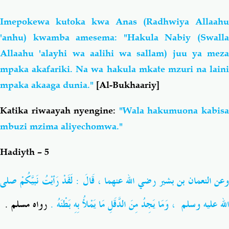
Imepokewa kutoka kwa Anas (Radhwiya Allaahu
'anhu) kwamba amesema: "Hakula Nabiy (Swalla
Allaahu 'alayhi wa aalihi wa sallam) juu ya meza
mpaka akafariki. Na wa hakula mkate mzuri na laini
mpaka akaaga dunia."
[Al-Bukhaariy]
Katika riwaayah nyengine:
"Wala hakumuona kabis
mbuzi mzima aliyechomwa."
Hadiyth – 5
وعن النعمان بن بشير رضي الله عنهما ، قَالَ : لَقَدْ رَأيْتُ نَبيَّكُمْ
صلى
الله عليه وسلم
، وَمَا يَجِدُ مِنَ الدَّقَلِ مَا يَمْلأُ بِهِ بَطْنَهُ .
رواه مسلم .