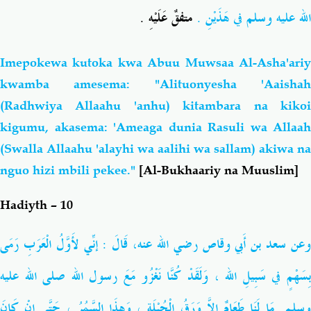
الله عليه وسلم
في هَذَيْنِ .
متفقٌ عَلَيْهِ .
Imepokewa kutoka kwa Abuu Muwsaa Al-Asha'ariy
kwamba amesema: "Alituonyesha 'Aaishah
(Radhwiya Allaahu 'anhu) kitambara na kikoi
kigumu, akasema: 'Ameaga dunia Rasuli wa Allaah
(Swalla Allaahu 'alayhi wa aalihi wa sallam) akiwa na
nguo hizi mbili pekee."
[Al-Bukhaariy na Muuslim]
Hadiyth – 10
عن سعد بن أَبي وقاص
رضي الله عنه
، قَالَ : إنِّي لأَوَّلُ الْعَرَبِ رَمَى
ِسَهْمٍ في سَبِيلِ الله ، وَلَقَدْ كُنَّا نَغْزُو مَعَ رسول الله
صلى الله عليه
وسلم
مَا لَنَا طَعَامٌ إِلاَّ وَرَقُ الْحُبْلَةِ ، وَهذَا السَّمُرُ ، حَتَّى إنْ كَانَ