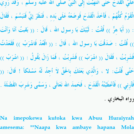
عَلَيَّ الْقَدَحَ حَتَّى انْتَهَيْتُ إِلَى النَّبيِّ
صلى الله عليه وسلم
، وَقَدْ رَوِيَ
الْقَوْمُ كُلُّهُمْ ، فَأخَذَ الْقَدَحَ فَوضَعَهُ عَلَى يَدِهِ ، فَنَظَرَ إليَّ فَتَبَسَّمَ ، فَقَالَ
: (( أَبَا هِرٍّ )) قُلْتُ : لَبَّيْكَ يَا رسول الله ، قَالَ : (( بَقيتُ أنَا وَأنْتَ
)) قُلْتُ : صَدَقْتَ يَا رسول الله ، قَالَ : (( اقْعُدْ فَاشْرَبْ )) فَقَعَدْتُ
فَشَرِبْتُ ، فَقَالَ (( اشْرَبْ )) فَشَرِبْتُ ، فَمَا زَالَ يَقُولُ : (( اشْرَبْ ))
حَتَّى قُلْتُ: لا ، وَالَّذِي بَعَثَكَ بِالحَقِّ لاَ أجِدُ لَهُ مَسْلكاً ! قَالَ: ((
فَأرِنِي )) فَأعْطَيْتُهُ الْقَدَحَ ، فَحَمِدَ الله تَعَالَى ، وَسَمَّى وَشَرِبَ الفَضْلَةَ .
رواه البخاري .
Na imepokewa kutoka kwa Abuu Huraiyrah
amesema: ""Naapa kwa ambaye hapana Mola