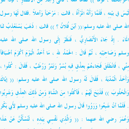
أخْرَجَكُما ، قُوما )) فقَامَا مَعَهُ ، فَأتَى رَجُلاً مِنَ الأَنْصَارِ ، فَإذَا هُوَ
لَيْسَ في بيْتِهِ ، فَلَمَّا رَأَتْهُ المَرْأَةُ ، قالت : مَرْحَبَاً وَأهلاً .فقال لَهَا رسول
لله
صلى الله عليه وسلم
:(( أيْنَ فُلانُ ؟ )) قالت : ذَهَبَ يَسْتَعْذِبُ لنَا
لمَاءَ . إِذْ جَاءَ الأَنْصَارِيُّ ، فَنَظَرَ إِلَى رسول الله
صلى الله عليه
وسلم
وَصَاحِبَيْهِ ، ثُمَّ قَالَ : الحَمْدُ للهِ ، مَا أَحَدٌ الْيَوْمَ أكْرَمَ أضْيَافاً
مِنِّي ، فَانْطَلَقَ فَجَاءهُمْ بِعِذْقٍ فِيهِ بُسْرٌ وَتَمْرٌ وَرُطَبٌ ، فَقَالَ : كُلُوا ،
َأَخَذَ الْمُدْيَةَ ، فَقَالَ لَهُ رسول الله
صلى الله عليه وسلم
: (( إيْاكَ
وَالْحَلُوبَ )) فَذَبَحَ لَهُمْ ، فَأكَلُوا مِنَ الشَّاةِ وَمِنْ ذَلِكَ العِذْقِ وَشَرِبُوا
. َلَمَّا أنْ شَبِعُوا وَرَوُوا قَالَ رسول الله
صلى الله عليه وسلم
لأَبي بَكْر
وَعُمَرَ رضي الله عنهما : (( وَالَّذِي نَفْسِي بِيَدِهِ ، لَتُسْأَلُنَّ عَنْ هَذَا