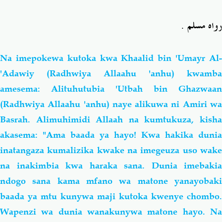
رواه مسلم .
Na imepokewa kutoka kwa Khaalid bin 'Umayr Al-
'Adawiy (Radhwiya Allaahu 'anhu) kwamba
amesema: Alituhutubia 'Utbah bin Ghazwaan
(Radhwiya Allaahu 'anhu) naye alikuwa ni Amiri wa
Basrah. Alimuhimidi Allaah na kumtukuza, kisha
akasema: "Ama baada ya hayo! Kwa hakika dunia
inatangaza kumalizika kwake na imegeuza uso wake
na inakimbia kwa haraka sana. Dunia imebakia
ndogo sana kama mfano wa matone yanayobaki
baada ya mtu kunywa maji kutoka kwenye chombo.
Wapenzi wa dunia wanakunywa matone hayo. Na