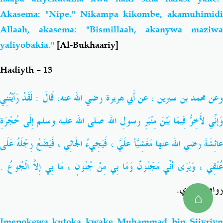
Akasema: "Nipe." Nikampa kikombe, akamuhimidi
Allaah, akasema: "Bismillaah, akanywa maziwa
yaliyobakia."
[Al-Bukhaariy]
Hadiyth – 13
عن محمد بن سيرين ، عن أَبي هريرة
رضي الله عنه
، قَالَ : لَقَدْ رَأيْتُنِي
َإنِّي لأَخِرُّ فِيمَا بَيْنَ مِنْبَرِ رسولِ الله
صلى الله عليه وسلم
إِلَى حُجْرَةِ
عائِشَةَ رضي الله عنها مَغْشِيّاً عَلَيَّ ، فَيَجِيءُ الجَائِي ، فَيَضَعُ رِجْلَهُ عَلَى
عُنُقِي ، وَيَرَى أنِّي مَجْنُونٌ وَمَا بِي مِنْ جُنُونٍ ، مَا بِي إِلاَّ الْجُوعُ .
رواه البخاري.
⌂
Imepokewa kutoka kwake Muhammad bin Siiyriyn