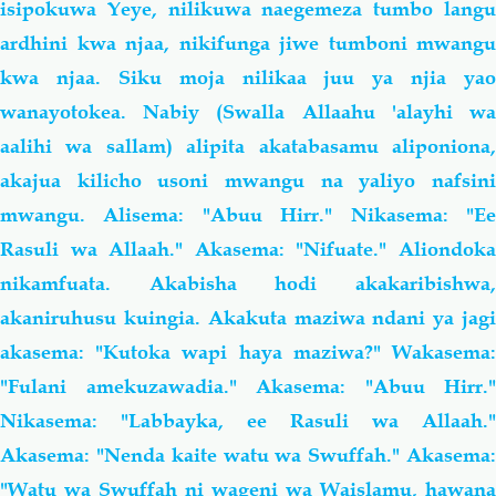
isipokuwa Yeye, nilikuwa naegemeza tumbo langu
ardhini kwa njaa, nikifunga jiwe tumboni mwangu
kwa njaa. Siku moja nilikaa juu ya njia yao
wanayotokea. Nabiy (Swalla Allaahu 'alayhi wa
aalihi wa sallam) alipita akatabasamu aliponiona,
akajua kilicho usoni mwangu na yaliyo nafsini
mwangu. Alisema: "Abuu Hirr." Nikasema: "Ee
Rasuli wa Allaah." Akasema: "Nifuate." Aliondoka
nikamfuata. Akabisha hodi akakaribishwa,
akaniruhusu kuingia. Akakuta maziwa ndani ya jagi
akasema: "Kutoka wapi haya maziwa?" Wakasema:
"Fulani amekuzawadia." Akasema: "Abuu Hirr."
Nikasema: "Labbayka, ee Rasuli wa Allaah."
Akasema: "Nenda kaite watu wa Swuffah." Akasema:
"Watu wa Swuffah ni wageni wa Waislamu, hawana