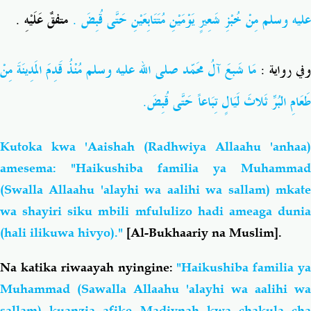
عليه وسلم
مِنْ خُبْزِ شَعِيرٍ يَوْمَيْنِ مُتَتَابِعَيْنِ حَتَّى قُبِضَ .
متفقٌ عَلَيْهِ .
وفي رواية 
مَا شَبعَ آلُ محَمّد
صلى الله عليه وسلم
مُنْذُ قَدِمَ المَدِينَةَ مِنْ
طَعَامِ البُرِّ ثَلاثَ لَيَالٍ تِبَاعاً حَتَّى قُبِضَ.
Kutoka kwa 'Aaishah (Radhwiya Allaahu 'anhaa)
amesema: "Haikushiba familia ya Muhammad
(Swalla Allaahu 'alayhi wa aalihi wa sallam) mkate
wa shayiri siku mbili mfululizo hadi ameaga dunia
(hali ilikuwa hivyo)."
[Al-Bukhaariy na Muslim].
Na katika riwaayah nyingine:
"Haikushiba familia ya
Muhammad (Sawalla Allaahu 'alayhi wa aalihi wa
sallam) kuanzia afike Madiynah kwa chakula cha