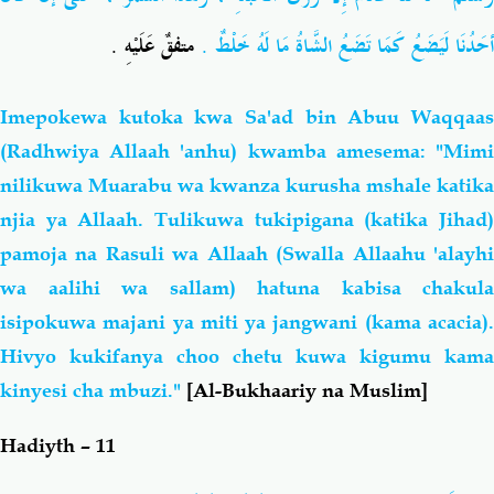
أحَدُنَا لَيَضَعُ كَمَا تَضَعُ الشَّاةُ مَا لَهُ خَلْطٌ .
متفقٌ عَلَيْهِ .
Imepokewa kutoka kwa Sa'ad bin Abuu Waqqaas
(Radhwiya Allaah 'anhu) kwamba amesema: "Mimi
nilikuwa Muarabu wa kwanza kurusha mshale katika
njia ya Allaah. Tulikuwa tukipigana (katika Jihad)
pamoja na Rasuli wa Allaah (Swalla Allaahu 'alayhi
wa aalihi wa sallam) hatuna kabisa chakula
isipokuwa majani ya miti ya jangwani (kama acacia).
Hivyo kukifanya choo chetu kuwa kigumu kama
kinyesi cha mbuzi."
[Al-Bukhaariy na Muslim]
Hadiyth – 11