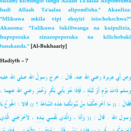
sallam) kichungio tangu Allaah Ta'aalaa Alipomtuma
hadi Allaah Ta'aalaa alipomfisha." Akauliza:
"Mlikuwa mkila vipi shayiri isiochekechwa?"
Akasema: "Tulikuwa tukiitwanga na kuipulizia,
hupeperuka zinazopeperuka na kilichobaki
tunakanda."
[Al-Bukhaariy]
Hadiyth – 7
عن أَبي هريرة
رضي الله عنه
، قَالَ : خرجَ رسولُ الله
صلى الله عليه
وسلم
ذَاتَ يَوْمٍ أَوْ لَيْلَةٍ ، فَإذَا هُوَ بأَبِي بَكْرٍ وَعُمَرَ رضي الله عنهما ،
فَقَالَ : (( مَا أخْرَجَكُمَا مِنْ بُيُوتِكُما هذِهِ السَّاعَةَ ؟ )) قَالا : الجُوعُ يَا
رسول الله . قَالَ : (( وَأنَا ، وَالَّذِي نَفْسِي بِيَدِهِ ، لأخْرَجَنِي الَّذِي