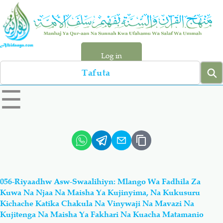
Skip
to
main
content
Log in
Search
left
☰
sidebar
menu
Qur-aan
Hadiyth
Sunnah
Tawhiyd
056-Riyaadhw Asw-Swaalihiyn: Mlango Wa Fadhila Za
Aqiydah
Manhaj
Kuwa Na Njaa Na Maisha Ya Kujinyima, Na Kukusuru
Kichache Katika Chakula Na Vinywaji Na Mavazi Na
Kujitenga Na Maisha Ya Fakhari Na Kuacha Matamanio
Shirki & Kufru
Bid-'ah (Uzushi)