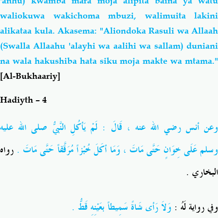
'anhu) kwamba mara moja alipita baina ya watu
waliokuwa wakichoma mbuzi, walimuita lakini
alikataa kula. Akasema: "Aliondoka Rasuli wa Allaah
(Swalla Allaahu 'alayhi wa aalihi wa sallam) duniani
na wala hakushiba hata siku moja makte wa mtama."
[Al-Bukhaariy]
Hadiyth – 4
عن أنس
رضي الله عنه
، قَالَ : لَمْ يَأكُلِ النَّبيُّ
صلى الله عليه
وسلم
عَلَى خِوَانٍ حَتَّى مَاتَ ، وَمَا أكَلَ خُبْزاً مُرَقَّقاً حَتَّى مَاتَ .
رواه
البخاري .
وفي رواية لَهُ :
وَلاَ رَأى شَاةً سَمِيطاً بعَيْنِهِ قَطُّ .