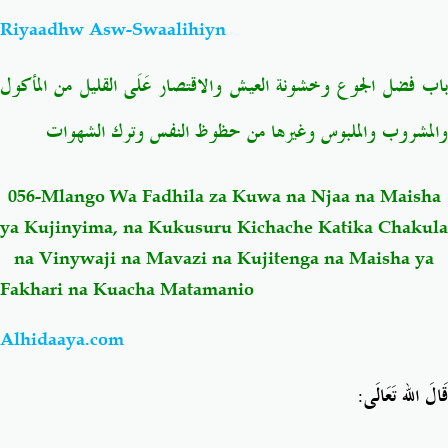
Riyaadhw Asw-Swaalihiyn
Salaf Wa Ummah
Firaq-Makundi
اب فضل الجوع وخشونة العيش
والاقتصار عَلَى القليل من المأكول
Fiqh-Ibaadah
Duaa-Adhkaar
والمشروب والملبوس
وغيرها من حظوظ النفس وترك الشهوات
Fataawa Za Ulamaa
Kauli Za Salaf
056-Mlango Wa Fadhila za Kuwa na Njaa na Maisha
ya Kujinyima, na Kukusuru Kichache Katika Chakula
Akhlaaq-Aadaab
Raqaaiq
na Vinywaji na Mavazi na Kujitenga na Maisha ya
Fakhari na Kuacha Matamanio
Familia-Jamii
Maswali-Majibu
Alhidaaya.com
Chemsha Bongo
Vitabu
:
قَالَ الله تَعَالَى
Mapishi