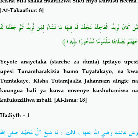
Kisha bila shaka mtaulizwa Siku hiyo kuhusu neema.
[At-Takaathur: 8]
مَّن كَانَ يُرِيدُ الْعَاجِلَةَ عَجَّلْنَا لَهُ فِيهَا مَا نَشَاءُ لِمَن نُّرِيدُ ثُمَّ جَعَلْنَا لَهُ
﴿١٨﴾
جَهَنَّمَ يَصْلَاهَا مَذْمُومًا مَّدْحُورًا
Yeyote a
nayetaka (starehe za dunia) ipitayo upesi
upesi Tunamharakizia humo Tuyatakayo, na kwa
Tumtakaye. Kisha Tutamjaalia Jahannam aingie na
kuungua hali ya kuwa mwenye kushutumiwa na
kufukuziliwa mbali.
[Al-Israa: 18]
Hadiyth – 1
عن عائشة رضي الله عنها ، قالت : مَا شَبعَ آلُ مُحَمّد
صلى الله