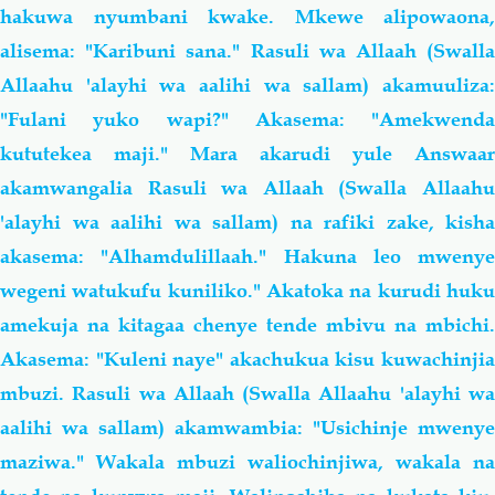
hakuwa nyumbani kwake. Mkewe alipowaona,
alisema: "Karibuni sana." Rasuli wa Allaah (Swalla
Allaahu 'alayhi wa aalihi wa sallam) akamuuliza:
"Fulani yuko wapi?" Akasema: "Amekwenda
kututekea maji." Mara akarudi yule Answaar
akamwangalia Rasuli wa Allaah (Swalla Allaahu
'alayhi wa aalihi wa sallam) na rafiki zake, kisha
akasema: "Alhamdulillaah." Hakuna leo mwenye
wegeni watukufu kuniliko." Akatoka na kurudi huku
amekuja na kitagaa chenye tende mbivu na mbichi.
Akasema: "Kuleni naye" akachukua kisu kuwachinjia
mbuzi. Rasuli wa Allaah (Swalla Allaahu 'alayhi wa
aalihi wa sallam) akamwambia: "Usichinje mwenye
maziwa." Wakala mbuzi waliochinjiwa, wakala na