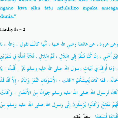
ngano kwa siku tatu mfululizo mpaka ameaga
dunia."
Hadiyth – 2
وعن عروة ، عن عائشة رضي الله عنها ، أنّها كَانَتْ تقول : وَاللهِ ، يَا
ابْنَ أُخْتِي ، إنْ كُنَّا نَنْظُرُ إِلَى الهِلاَلِ ، ثُمَّ الهِلالِ : ثَلاَثَةُ أهلَّةٍ في شَهْرَيْنِ
، َمَا أُوقِدَ في أبْيَاتِ رسول الله
صلى الله عليه وسلم
نَارٌ . قُلْتُ : يَا
خَالَةُ ، فَمَا كَانَ يُعِيشُكُمْ ؟ قالت : الأَسْوَدَانِ التَّمْرُ وَالمَاءُ ، إِلاَّ أنَّهُ قَدْ
َانَ لرسول الله
صلى الله عليه وسلم
جِيرَانٌ مِنَ الأَنْصَارِ ، وكَانَتْ
َهُمْ مَنَائِحُ وَكَانُوا يُرْسِلُونَ إِلَى رسول الله
صلى الله عليه وسلم
مِنْ
ألْبَانِهَا فَيَسْقِينَا .
متفقٌ عَلَيْهِ .