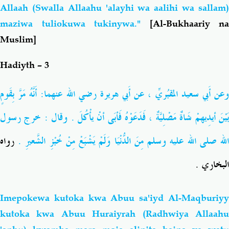
Allaah (Swalla Allaahu 'alayhi wa aalihi wa sallam)
maziwa tuliokuwa tukinywa."
[Al-Bukhaariy na
Muslim]
Hadiyth – 3
عن أَبي سعيد المقبُريِّ ، عن أَبي هريرة
رضي الله عنهما
: أَنَّهُ مَرَّ بِقَومٍ
بَيْنَ أيدِيهمْ شَاةٌ مَصْلِيَّةٌ ، فَدَعَوْهُ فَأبَى أنْ يأْكُلَ . وقال : خرج رسول
لله
صلى الله عليه وسلم
مِنَ الدُّنْيَا وَلَمْ يَشْبَعْ مِنْ خُبْزِ الشَّعيرِ .
رواه
البخاري .
Imepokewa kutoka kwa Abuu sa'iyd Al-Maqburiyy
kutoka kwa Abuu Huraiyrah (Radhwiya Allaahu