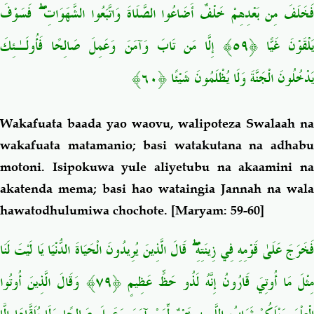
فَسَوْفَ
ۖ
َخَلَفَ مِن بَعْدِهِمْ خَلْفٌ أَضَاعُوا الصَّلَاةَ وَاتَّبَعُوا الشَّهَوَاتِ
إِلَّا مَن تَابَ وَآمَنَ وَعَمِلَ صَالِحًا فَأُولَـٰئِكَ
﴿٥٩﴾
َلْقَوْنَ غَيًّا
﴿٦٠﴾
يَدْخُلُونَ الْجَنَّةَ وَلَا يُظْلَمُونَ شَيْئًا
Wakafuata baada yao waovu, walipoteza Swalaah na
wakafuata matamanio; basi watakutana na adhabu
motoni. Isipokuwa yule aliyetubu na akaamini na
akatenda mema; basi hao wataingia Jannah na wala
hawatodhulumiwa chochote.
[Maryam: 59-60]
قَالَ الَّذِينَ يُرِيدُونَ الْحَيَاةَ الدُّنْيَا يَا لَيْتَ لَنَا
ۖ
َخَرَجَ عَلَىٰ قَوْمِهِ فِي زِينَتِهِ
وَقَالَ الَّذِينَ أُوتُوا
﴿٧٩﴾
ِثْلَ مَا أُوتِيَ قَارُونُ إِنَّهُ لَذُو حَظٍّ عَظِيمٍ