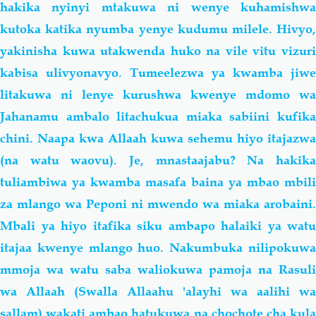
hakika nyinyi mtakuwa ni wenye kuhamishwa
kutoka katika nyumba yenye kudumu milele. Hivyo,
yakinisha kuwa utakwenda huko na vile vitu vizuri
kabisa ulivyonavyo. Tumeelezwa ya kwamba jiwe
litakuwa ni lenye kurushwa kwenye mdomo wa
Jahanamu ambalo litachukua miaka sabiini kufika
chini. Naapa kwa Allaah kuwa sehemu hiyo itajazwa
(na watu waovu). Je, mnastaajabu? Na hakika
tuliambiwa ya kwamba masafa baina ya mbao mbili
za mlango wa Peponi ni mwendo wa miaka arobaini.
Mbali ya hiyo itafika siku ambapo halaiki ya watu
itajaa kwenye mlango huo. Nakumbuka nilipokuwa
mmoja wa watu saba waliokuwa pamoja na Rasuli
wa Allaah (Swalla Allaahu 'alayhi wa aalihi wa
sallam) wakati ambao hatukuwa na chochote cha kula