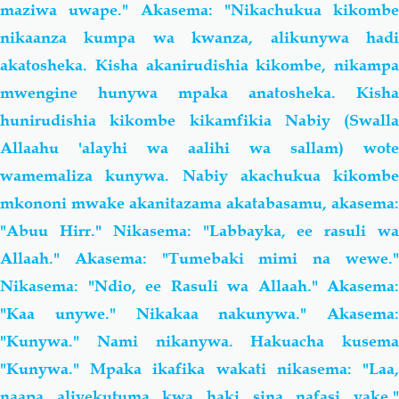
maziwa uwape." Akasema: "Nikachukua kikombe
nikaanza kumpa wa kwanza, alikunywa hadi
akatosheka. Kisha akanirudishia kikombe, nikampa
mwengine hunywa mpaka anatosheka. Kisha
hunirudishia kikombe kikamfikia Nabiy (Swalla
Allaahu 'alayhi wa aalihi wa sallam) wote
wamemaliza kunywa. Nabiy akachukua kikombe
mkononi mwake akanitazama akatabasamu, akasema:
"Abuu Hirr." Nikasema: "Labbayka, ee rasuli wa
Allaah." Akasema: "Tumebaki mimi na wewe."
Nikasema: "Ndio, ee Rasuli wa Allaah." Akasema:
"Kaa unywe." Nikakaa nakunywa." Akasema:
"Kunywa." Nami nikanywa. Hakuacha kusema
"Kunywa." Mpaka ikafika wakati nikasema: "Laa,
naapa aliyekutuma kwa haki sina nafasi yake."