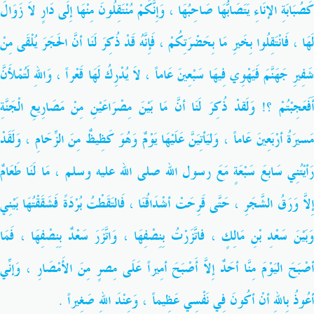
كَصُبَابَةِ الإنَاءِ يَتَصَابُّهَا صَاحِبُهَا ، وَإِنَّكُمْ مُنْتَقِلُونَ مِنْهَا إِلَى دَارٍ لاَ زَوَالَ
لَهَا ، فَانْتَقِلُوا بِخَيرِ مَا بِحَضْرَتِكُمْ ، فَإِنَّهُ قَدْ ذُكِرَ لَنَا أنَّ الحَجَرَ يُلْقَى مِنْ
شَفِيرِ جَهَنَّمَ فَيَهْوِي فِيهَا سَبْعِينَ عَاماً ، لاَ يُدْرِكُ لَهَا قَعْراً ، وَاللهِ لَتُمْلأَنَّ
أَفَعَجِبْتُمْ ؟! وَلَقدْ ذُكِرَ لَنَا أنَّ مَا بَيْنَ مِصْرَاعَيْنِ مِنْ مَصَارِيعِ الْجَنَّةِ
مَسيرَةُ أرْبَعِينَ عَاماً ، وَليَأتِيَنَّ عَلَيْهَا يَوْمٌ وَهُوَ كَظِيظٌ مِنَ الزِّحَامِ ، وَلَقَدْ
َأيْتُنِي سَابعَ سَبْعَةٍ مَعَ رسول الله
صلى الله عليه وسلم
، مَا لَنَا طَعَامٌ
إِلاَّ وَرَقُ الشَّجَرِ ، حَتَّى قَرِحَتْ أشْدَاقُنَا ، فَالتَقَطْتُ بُرْدَةً فَشَقَقْتُهَا بَيْنِي
وَبَيْنَ سَعْدِ بْنِ مَالِكٍ ، فاتَّزَرْتُ بِنِصْفِهَا ، وَاتَّزَرَ سَعْدٌ بِنِصْفِهَا ، فَمَا
أصْبَحَ اليَوْمَ مِنَّا أحَدٌ إِلاَّ أَصْبَحَ أمِيراً عَلَى مِصرٍ مِنَ الأَمْصَارِ ، وَإنِّي
أعُوذُ بِاللهِ أنْ أكُونَ فِي نَفْسِي عَظِيماً ، وَعِنْدَ اللهِ صَغِيراً .