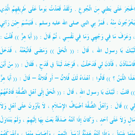
الحَجَرَ عَلَى بَطنِي مِنَ الْجُوعِ . وَلَقَدْ قَعَدْتُ يَوماً عَلَى طَرِيقِهِمُ الَّذِي
َخْرُجُونَ مِنْهُ ، فَمَرَّ بِي النبي
صلى الله عليه وسلم
، فَتَبَسَّمَ حِيْنَ رَآنِي
، وَعَرَفَ مَا فِي وَجْهِي وَمَا فِي نَفْسِي ، ثُمَّ قَالَ : (( أَبَا هِرٍّ )) قُلْتُ :
لَبَّيْكَ يَا رسول الله ، قَالَ : (( الْحَقْ )) وَمَضَى فَاتَّبَعْتُهُ ، فَدَخَلَ
فَاسْتَأذَنَ ، فَأَذِنَ لِي فَدَخَلْتُ ، فَوَجَدَ لَبَنَاً في قَدَحٍ ، فَقَالَ : (( مِنْ أَيْنَ
هَذَا اللَّبَنُ ؟ )) قَالُوا : أهْدَاهُ لَكَ فُلانٌ – أَو فُلانَةٌ – قَالَ : (( أَبَا هِرٍّ
)) قلتُ : لَبَّيْكَ يَا رسول اللهِ ، قَالَ : (( الْحَقْ إِلَى أهْلِ الصُّفَّةِ فَادْعُهُمْ
لِي )) قَالَ : وَأهْلُ الصُّفَّة أضْيَافُ الإِسْلاَمِ ، لاَ يَأوُونَ علَى أهْلٍ وَلاَ
مَالٍ وَلاَ عَلَى أحَدٍ ، وَكَانَ إِذَا أتَتْهُ صَدَقَةٌ بَعَثَ بِهَا إلَيْهِمْ ، وَلَمْ يَتَنَاوَلْ
مِنْهَا شَيْئاً ، وَإِذَا أتَتْهُ هَدِيَّةٌ أرْسَلَ إلَيْهِمْ ، وَأصَابَ مِنْهَا ، وأشْرَكَهُمْ