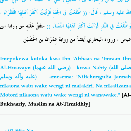
لله عليه وسلم
، قَالَ: (( اطَّلَعْتُ في الجَنَّةِ فَرَأيْتُ أكْثَرَ أهْلِهَا الفُقَرَاءَ ،
وَاطَّلَعْتُ في النَّارِ فَرَأيْتُ أكْثَرَ أهْلِهَا النِّسَاءَ ))
متفقٌ عَلَيْهِ من رواية ابن
عباس ، ورواه البخاري أيضاً من رواية عِمْرَان بن الحُصَيْن .
Imepokewa kutoka kwa Ibn 'Abbaas na 'Imraan Ibn
Al-Huswayn
(رضي الله عنهما)
kuwa Nabiy (
لى الله
عليه وآله وسلم
) amesema: "Nilichungulia Janna
nikaona watu wake wengi ni mafakiri. Na nikatizama
Motoni nikaona watu wake wengi ni wanawake."
[Al-
Bukhaariy, Muslim na At-Tirmidhiy]
Book
traversal
links
‹
01-Sifa Na