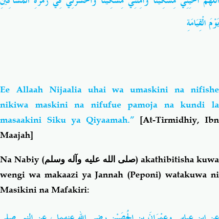
اللَّهُمَّ أَحْيِنِي مِسْكِينًا وَأَمِتْنِي مِسْكِينًا وَاحْشُرْنِي فِي زُمْرَةِ الْمَسَاكِينِ
يَوْمَ الْقِيَامَةِ
‏
Ee Allaah Nijaalia uhai wa umaskini na nifishe
nikiwa maskini na nifufue pamoja na kundi la
masaakini Siku ya Qiyaamah.”
[At-Tirmidhiy, Ibn
Maajah]
Na Nabiy (
صلى الله عليه وآله وسلم
) akathibitisha kuwa
wengi wa makaazi ya Jannah (Peponi) watakuwa ni
Masikini na Mafakiri:
عن ابن عباس وعِمْرَانَ بن الحُصَيْنِ رضي الله عنهما ، عن النبي
صلى