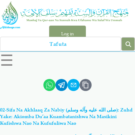
Skip
to
main
content
Log in
Search
left
☰
sidebar
menu
Qur-aan
Hadiyth
Sunnah
Tawhiyd
02-Sifa Na Akhlaaq Za Nabiy (صلى الله عليه وآله وسلم): Zuhd
Aqiydah
Manhaj
Yake: Akiomba Du’aa Kuambatanishwa Na Masikini
Kufishwa Nao Na Kufufuliwa Nao
Shirki & Kufru
Bid-'ah (Uzushi)