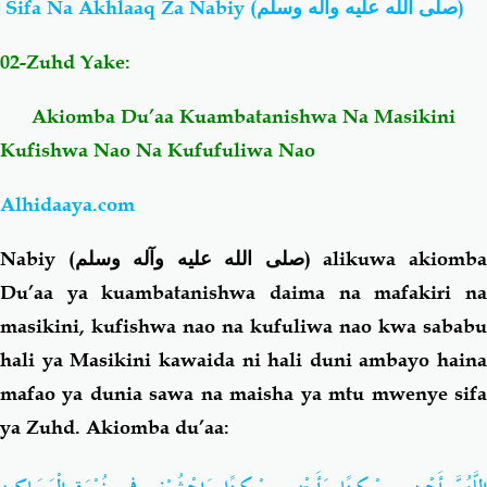
Sifa Na Akhlaaq Za Nabiy (
صلى الله عليه وآله وسلم
)
Salaf Wa Ummah
Firaq-Makundi
02-Zuhd Yake:
Akiomba Du’aa Kuambatanishwa Na Masikini
Fiqh-Ibaadah
Duaa-Adhkaar
Kufishwa Nao Na Kufufuliwa Nao
Fataawa Za Ulamaa
Kauli Za Salaf
Alhidaaya.com
Akhlaaq-Aadaab
Raqaaiq
Nabiy (
صلى الله عليه وآله وسلم
) alikuwa akiomb
Du’aa ya kuambatanishwa daima na mafakiri na
Familia-Jamii
Maswali-Majibu
masikini, kufishwa nao na kufuliwa nao kwa sababu
hali ya Masikini kawaida ni hali duni ambayo haina
Chemsha Bongo
Vitabu
mafao ya dunia sawa na maisha ya mtu mwenye sifa
ya Zuhd. Akiomba du’aa:
Mapishi