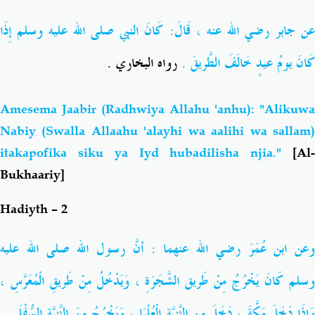
ن جابر
رضي الله عنه
، قَالَ: كَانَ النبي
صلى الله عليه وسلم
إِذَا
كَانَ يومُ عيدٍ خَالَفَ الطَّريقَ .
رواه البخاري .
Amesema Jaabir (Radhwiya Allahu 'anhu): "Alikuwa
Nabiy (Swalla Allaahu 'alayhi wa aalihi wa sallam)
itakapofika siku ya Iyd hubadilisha njia."
[Al-
Bukhaariy]
Hadiyth – 2
وعن ابن عُمَرَ رضي الله عنهما : أنَّ رسول الله
صلى الله عليه
وسلم
كَانَ يَخْرُجُ مِنْ طَريق الشَّجَرَةِ ، وَيَدْخُلُ مِنْ طَريقِ الْمُعَرَّسِ ،
وَإِذَا دَخَلَ مَكَّةَ ، دَخَلَ مِن الثَّنِيَّةِ الْعُلْيَا ، وَيَخْرُجُ مِنَ الثَّنِيَّةِ السُّفْلَى .