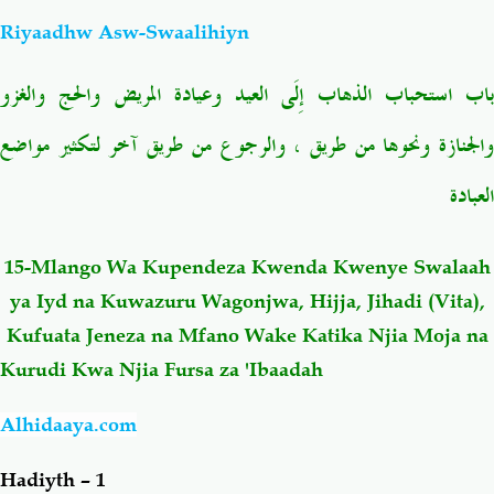
Riyaadhw Asw-Swaalihiyn
Salaf Wa Ummah
Firaq-Makundi
باب استحباب الذهاب إِلَى العيد وعيادة المريض
والحج والغزو
Fiqh-Ibaadah
Duaa-Adhkaar
الجنازة ونحوها من طريق ، والرجوع
من طريق آخر لتكثير مواضع
العبادة
Fataawa Za Ulamaa
Kauli Za Salaf
Akhlaaq-Aadaab
Raqaaiq
15-Mlango Wa Kupendeza Kwenda Kwenye Swalaah
ya Iyd na Kuwazuru Wagonjwa, Hijja, Jihadi (Vita),
Familia-Jamii
Maswali-Majibu
Kufuata Jeneza na Mfano Wake Katika Njia Moja na
Kurudi Kwa Njia Fursa za 'Ibaadah
Chemsha Bongo
Vitabu
Alhidaaya.com
Mapishi
Hadiyth – 1