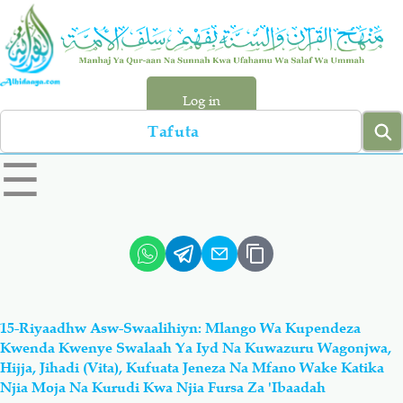
Skip
to
main
content
Log in
Search
left
☰
sidebar
menu
Qur-aan
Hadiyth
Sunnah
Tawhiyd
15-Riyaadhw Asw-Swaalihiyn: Mlango Wa Kupendeza
Aqiydah
Manhaj
Kwenda Kwenye Swalaah Ya Iyd Na Kuwazuru Wagonjwa,
Hijja, Jihadi (Vita), Kufuata Jeneza Na Mfano Wake Katika
Njia Moja Na Kurudi Kwa Njia Fursa Za 'Ibaadah
Shirki & Kufru
Bid-'ah (Uzushi)