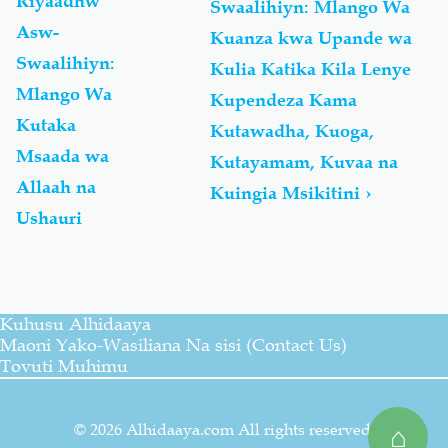
Riyaadhw
Swaalihiyn: Mlango Wa
01-
Asw-
Riyaadhw
Kuanza kwa Upande wa
Asw-
Swaalihiyn:
Kulia Katika Kila Lenye
Swaalihiyn:
Mlango Wa
Kupendeza Kama
Kitabu
Cha
Kutaka
Kutawadha, Kuoga,
Nidhamu
Msaada wa
Kutayamam, Kuvaa na
-
Allaah na
كِتابُ
Kuingia Msikitini
›
الأدَب
Ushauri
Kuhusu Alhidaaya
Maoni Yako-Wasiliana Na sisi (Contact Us)
Tovuti Muhimu
© 2026 Alhidaaya.com All rights reserved.
⌂