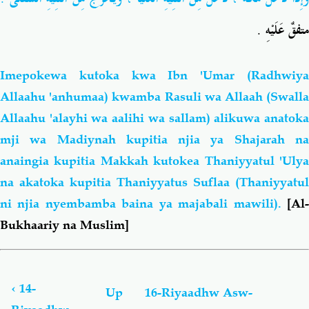
متفقٌ عَلَيْهِ .
Imepokewa kutoka kwa Ibn 'Umar (Radhwiya
Allaahu 'anhumaa) kwamba Rasuli wa Allaah (Swalla
Allaahu 'alayhi wa aalihi wa sallam) alikuwa anatoka
mji wa Madiynah kupitia njia ya Shajarah na
anaingia kupitia Makkah kutokea Thaniyyatul 'Ulya
na akatoka kupitia Thaniyyatus Suflaa (Thaniyyatul
ni njia nyembamba baina ya majabali mawili).
[Al-
Bukhaariy na Muslim]
Book
traversal
links
‹
14-
Up
16-Riyaadhw Asw-
for