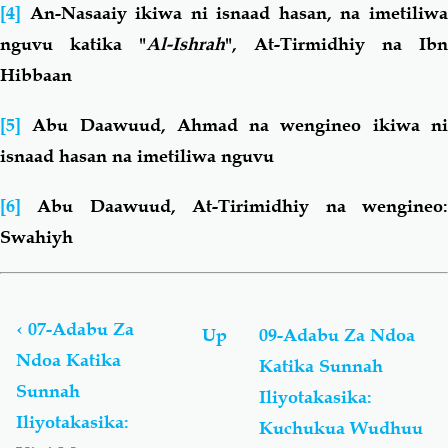
[4]
An-Nasaaiy ikiwa ni isnaad hasan, na imetiliw
nguvu katika "
Al-Ishrah
", At-Tirmidhiy na Ibn
Hibbaan
[5]
Abu Daawuud, Ahmad na wengineo ikiwa n
isnaad hasan na imetiliwa nguvu
[6]
Abu Daawuud, At-Tirimidhiy na wengineo
Swahiyh
Book
traversal
links
‹
07-Adabu Za
Up
09-Adabu Za Ndoa
for
Ndoa Katika
Katika Sunnah
Adabu
Sunnah
Za
Iliyotakasika:
Ndoa
Iliyotakasika:
Kuchukua Wudhuu
Katika