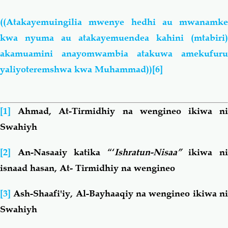
((Atakayemuingilia mwenye hedhi au mwanamke
kwa nyuma au atakayemuendea kahini (mtabiri)
akamuamini anayomwambia atakuwa amekufuru
yaliyoteremshwa kwa Muhammad))
[6]
[1]
Ahmad, At-Tirmidhiy na wengineo ikiwa n
Swahiyh
[2]
An-Nasaaiy katika “‘
Ishratun-Nisaa”
ikiwa n
isnaad hasan, At- Tirmidhiy na wengineo
[3]
Ash-Shaafi'iy, Al-Bayhaaqiy na wengineo ikiwa n
Swahiyh