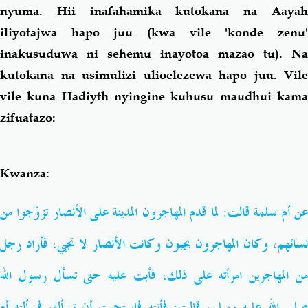
nyuma. Hii inafahamika kutokana na Aayah
iliyotajwa hapo juu (kwa vile 'konde zenu'
Salaf Wa Ummah
Firaq-Makundi
inakusuduwa ni sehemu inayotoa mazao tu). Na
kutokana na usimulizi ulioelezewa hapo juu. Vile
Fiqh-Ibaadah
Duaa-Adhkaar
vile kuna Hadiyth nyingine kuhusu maudhui
kama
zifuatazo:
Fataawa Za Ulamaa
Kauli Za Salaf
Akhlaaq-Aadaab
Raqaaiq
Kwanza
:
Familia-Jamii
Maswali-Majibu
عن أم سلمة قالت: لما قدم المهاجرون المدينة على الأنصار تزوّجوا من
نسائهم، وكان المهاجرون يجبون وكانت الأنصار لا تجبي، فأراد رجل
Chemsha Bongo
Vitabu
من المهاجرين امرأته على ذلك، فأبت عليه حتى تسأل رسول الله
Mapishi
صلى الله عليه وسلم، قالت: فأتته فاستحيت أن تسأله، فسألته أم