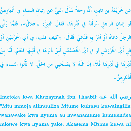
عن خُزَيْمَةَ بنِ ثابتٍ أَنَّ رجلاً سَأَلَ النبيَّ عن إتيانِ النساءِ في أَدْبَارِهِنَّ
أو إتيانِ الرجلِ امْرَأَتَهُ في دُبُرِهَا، فقالَ النبيُّ: «حلالٌ»، فلمَّا وَلَّى
الرجلُ دعاهُ أَوْ أَمَرَ بِهِ فدُعِيَ فقالَ: «كيفَ قلتَ، في أيِ الخُرْبَتَيْنِ أَوْ
فِي أَيِّ الخُرْزَتَيْنِ أو في أيِّ الخُصْفَتَيْنِ أَمِنْ دُبُرهَا في قُبُلِهَا فَنَعَمْ، أَمَّا مِنْ
دُبُرِهَا في دُبُرِهَا فَلاَ، إنَّ اللَّهَ لا يَسْتَحْيِي من الحقِّ، لا تَأْتُوا النساءَ في
أَدْبَارِهِنَّ»
Imetoka kwa Khuzaymah ibn Thaabit
ضي الله عنه
"Mtu mmoja alimuuliza Mtume kuhusu kuwaingilia
wanawake kwa nyuma au mwanamume kumuendea
mkewe kwa nyuma yake. Akasema Mtume kuwa ni