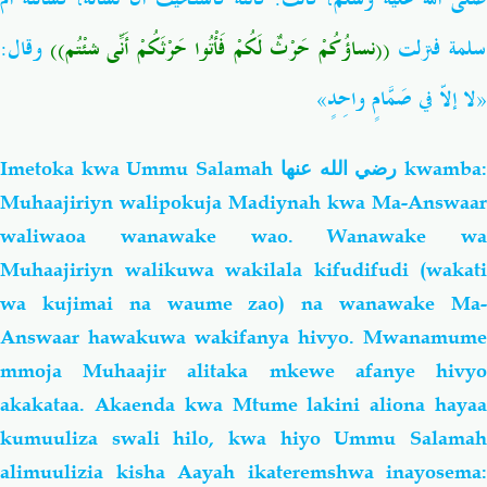
سلمة فنزلت
((نساؤُكُمْ حَرْثٌ لَكُمْ فَأْتُوا حَرْثَكُمْ أَنّى شِئْتُم))
وقال:
«لا إلاّ في صَمَّامٍ واحِدٍ»
Imetoka kwa Ummu Salamah
رضي الله عنها
kwamba
Muhaajiriyn walipokuja Madiynah kwa Ma-Answaar
waliwaoa wanawake wao. Wanawake wa
Muhaajiriyn walikuwa wakilala kifudifudi (wakati
wa kujimai na waume zao) na wanawake Ma-
Answaar hawakuwa wakifanya hivyo. Mwanamume
mmoja Muhaajir alitaka mkewe afanye hivyo
akakataa. Akaenda kwa Mtume lakini aliona hayaa
kumuuliza swali
hilo
, kwa hiyo Ummu Salama
alimuulizia kisha Aayah ikateremshwa inayosema: