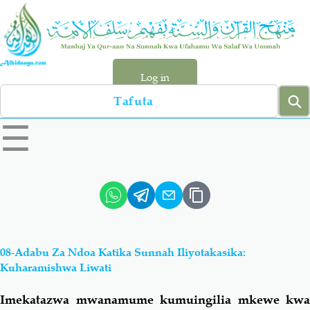
Skip
to
main
content
Log in
Search
left
☰
sidebar
menu
Qur-aan
Hadiyth
Sunnah
Tawhiyd
08-Adabu Za Ndoa Katika Sunnah Iliyotakasika:
Aqiydah
Manhaj
Kuharamishwa Liwati
Imekatazwa mwanamume kumuingilia mkewe kwa
Shirki & Kufru
Bid-'ah (Uzushi)