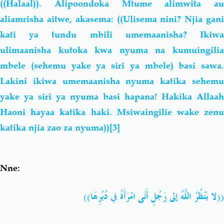
((Halaal)). Alipoondoka Mtume alimwita au
aliamrisha aitwe, akasema: ((Ulisema nini? Njia gani
kati ya tundu mbili umemaanisha? Ikiwa
ulimaanisha kutoka kwa nyuma na kumuingilia
mbele (sehemu yake ya siri ya mbele) basi sawa.
Lakini ikiwa umemaanisha nyuma katika sehemu
yake ya siri ya nyuma basi hapana! Hakika Allaah
Haoni hayaa katika haki. Msiwaingilie wake zenu
katika njia zao za nyuma))
[3]
Nne:
((لا يَنْظُرُ اللَّهُ إلى رَجُلٍ أَتَى امْرَأَةً في دُبُرِهَا))