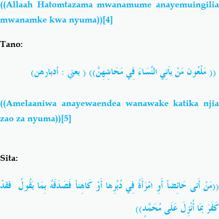
((Allaah Hatomtazama mwanamume anayemuingilia
mwanamke kwa nyuma))
[4]
Tano:
(( مَلْعُون مَنْ ياَتِي النِّسَاءَ فِي مَحَاشِهِنَّ)) ( يعني : أدبارهن)
((Amelaaniwa anayewaendea wanawake katika njia
zao za nyuma))
[5]
Sita:
((مَنْ أَتى حَائِضاً أَوِ امْرَأَةً فِي دُبُرِها أَوْ كَاهِناً فَصَدَقَهُ بِمَا يَقُولُ فقدْ
كَفَرَ بمَا أُنْزِلَ عَلَى مُحَمَّدٍ))