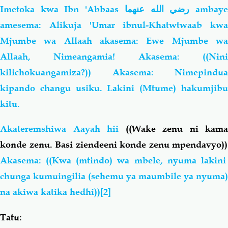
Imetoka kwa Ibn 'Abbaas
رضي الله عنهما
ambay
amesema: Alikuja 'Umar ibnul-Khatwtwaab kwa
Mjumbe wa Allaah akasema: Ewe Mjumbe wa
Allaah, Nimeangamia! Akasema: ((Nini
kilichokuangamiza?)) Akasema: Nimepindua
kipando changu usiku. Lakini (Mtume) hakumjibu
kitu.
Akateremshiwa Aayah hii
((Wake zenu ni
kama
konde zenu. Basi ziendeeni konde zenu mpendavyo))
Akasema: ((Kwa (mtindo) wa mbele, nyuma lakini
chunga kumuingilia (sehemu ya maumbile ya nyuma)
na akiwa katika hedhi))
[2]
Tatu: