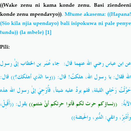
((
Wake zenu ni
kama
konde zenu. Basi ziendeen
konde zenu mpendavyo))
. Mtume akasema: ((Hapana!
(Sio kila njia upendayo) bali isipokuwa ni pale penye
tundu)) (la mbele)
[1]
Pili:
جاء عُمَر بن الخطاب إلىٰ رسول
:
ن ابن عباس رضي الله عنهما قال
الله فقال: يا رسول الله، هلكتُ! قال
((وما الذي أهلكك؟)) قال:
حَوَّلْتُ رَحْلِي الليلة، فلم يردَّ عليه شيئاً، فأُوْحِيَ إلىٰ رسول الله هذه
الآيةُ
((نساؤكم حرث لكم فأتوا حرثكم أنىٰ شئتم))
يقول: ((أَقْبِلْ،
وأَدْبِرْ، واتقي: الدُّبر، والحَيضة))