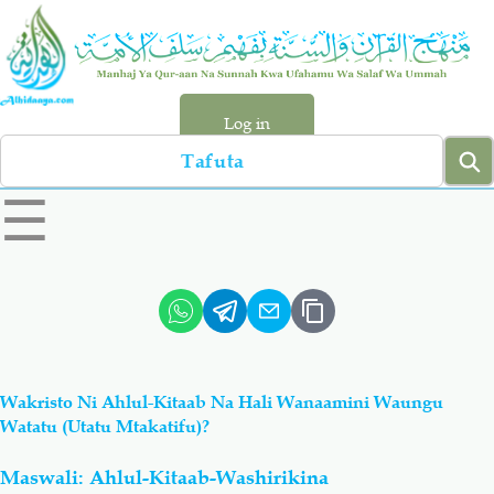
Skip
to
main
content
Log in
Search
left
☰
sidebar
menu
Qur-aan
Hadiyth
Sunnah
Tawhiyd
Wakristo Ni Ahlul-Kitaab Na Hali Wanaamini Waungu
Aqiydah
Manhaj
Watatu (Utatu Mtakatifu)?
Maswali: Ahlul-Kitaab-Washirikina
Shirki & Kufru
Bid-'ah (Uzushi)