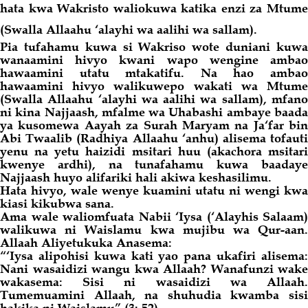
hata kwa Wakristo waliokuwa katika enzi za Mtume
(Swalla Allaahu ‘alayhi wa aalihi wa sallam).
Pia tufahamu kuwa si Wakriso wote duniani kuwa
wanaamini hivyo kwani wapo wengine ambao
hawaamini utatu mtakatifu. Na hao ambao
hawaamini hivyo walikuwepo wakati wa Mtume
(Swalla Allaahu ‘alayhi wa aalihi wa sallam), mfano
ni kina Najjaash, mfalme wa Uhabashi ambaye baada
ya kusomewa Aayah za Surah Maryam na Ja‘far bin
Abi Twaalib (Radhiya Allaahu ‘anhu) alisema tofauti
yenu na yetu haizidi msitari huu (akachora msitari
kwenye ardhi), na tunafahamu kuwa baadaye
Najjaash huyo alifariki hali akiwa keshasilimu.
Hata hivyo, wale wenye kuamini utatu ni wengi kwa
kiasi kikubwa
sana
.
Ama wale waliomfuata Nabii ‘Iysa (‘Alayhis Salaam)
walikuwa ni Waislamu kwa mujibu wa Qur-aan.
Allaah Aliyetukuka Anasema:
“
‘Iysa alipohisi kuwa kati
yao
pana ukafiri alisema
Nani wasaidizi wangu kwa Allaah? Wanafunzi wake
wakasema: Sisi ni wasaidizi wa Allaah.
Tumemuamini Allaah, na shuhudia kwamba sisi