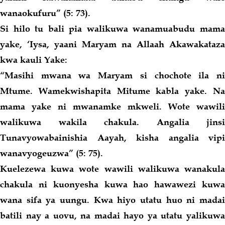
wanaokufuru
” (5: 73).
Si
hilo
tu bali pia walikuwa wanamuabudu mam
yake, ‘Iysa, yaani Maryam na Allaah Akawakataza
kwa kauli Yake:
“
Masihi mwana wa Maryam si chochote ila ni
Mtume. Wamekwishapita Mitume kabla yake. Na
mama yake ni mwanamke mkweli. Wote wawili
walikuwa wakila chakula. Angalia jinsi
Tunavyowabainishia Aayah, kisha angalia vipi
wanavyogeuzwa
” (5: 75).
Kuelezewa kuwa wote wawili walikuwa wanakula
chakula ni kuonyesha kuwa hao hawawezi kuwa
wana sifa ya uungu. Kwa hiyo utatu huo ni madai
batili nay a uovu, na madai hayo ya utatu yalikuwa