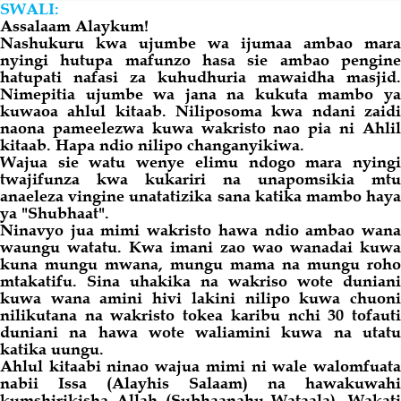
SWALI:
Assalaam Alaykum!
Nashukuru kwa ujumbe wa ijumaa ambao mara
Salaf Wa Ummah
Firaq-Makundi
nyingi hutupa mafunzo hasa sie ambao pengine
hatupati nafasi za kuhudhuria mawaidha masjid.
Nimepitia ujumbe wa jana na kukuta mambo ya
Fiqh-Ibaadah
Duaa-Adhkaar
kuwaoa ahlul kitaab. Niliposoma kwa ndani zaidi
naona pameelezwa kuwa wakristo nao pia ni Ahlil
kitaab. Hapa ndio nilipo changanyikiwa.
Fataawa Za Ulamaa
Kauli Za Salaf
Wajua sie watu wenye elimu ndogo mara nyingi
twajifunza kwa kukariri na unapomsikia mtu
anaeleza vingine unatatizika
sana
katika mambo haya
Akhlaaq-Aadaab
Raqaaiq
ya "Shubhaat".
Ninavyo jua mimi wakristo hawa ndio ambao wana
waungu watatu. Kwa imani zao wao wanadai kuwa
Familia-Jamii
Maswali-Majibu
kuna mungu mwana, mungu mama na mungu roho
mtakatifu. Sina uhakika na wakriso wote duniani
kuwa wana amini hivi lakini nilipo kuwa chuoni
Chemsha Bongo
Vitabu
nilikutana na wakristo tokea karibu nchi 30 tofauti
duniani na hawa wote waliamini kuwa na utatu
katika uungu.
Ahlul kitaabi ninao wajua mimi ni wale walomfuata
Mapishi
nabii Issa (Alayhis Salaam) na hawakuwahi
kumshirikisha Allah (Subhaanahu Wataala). Wakati