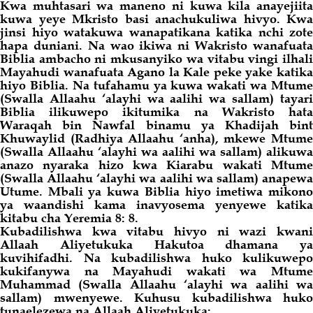
Kwa muhtasari wa maneno ni kuwa kila anayejiita
kuwa yeye Mkristo basi anachukuliwa hivyo. Kwa
jinsi hiyo watakuwa wanapatikana katika nchi zote
hapa duniani. Na wao ikiwa ni Wakristo wanafuata
Biblia ambacho ni mkusanyiko wa vitabu vingi ilhali
Mayahudi wanafuata Agano la Kale peke yake katika
hiyo Biblia. Na tufahamu ya kuwa wakati wa Mtume
(Swalla Allaahu ‘alayhi wa aalihi wa sallam) tayari
Biblia ilikuwepo ikitumika na Wakristo hata
Waraqah bin Nawfal binamu ya Khadijah bint
Khuwaylid (Radhiya Allaahu ‘anha), mkewe Mtume
(Swalla Allaahu ‘alayhi wa aalihi wa sallam) alikuwa
anazo nyaraka hizo kwa Kiarabu wakati Mtume
(Swalla Allaahu ‘alayhi wa aalihi wa sallam) anapewa
Utume. Mbali ya kuwa Biblia hiyo imetiwa mikono
ya waandishi
kama
inavyosema yenyewe katika
kitabu cha Yeremia 8: 8.
Kubadilishwa kwa vitabu hivyo ni wazi kwani
Allaah Aliyetukuka Hakutoa dhamana ya
kuvihifadhi. Na kubadilishwa huko kulikuwepo
kukifanywa na Mayahudi wakati wa Mtume
Muhammad (Swalla Allaahu ‘alayhi wa aalihi wa
sallam) mwenyewe. Kuhusu kubadilishwa huko
tunaelezewa na Allaah Aliyetukuka: