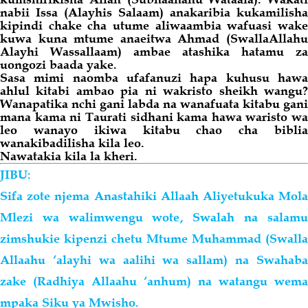
nabii Issa (Alayhis Salaam) anakaribia kukamilisha
kipindi chake cha utume aliwaambia wafuasi wake
kuwa kuna mtume anaeitwa Ahmad (SwallaAllahu
Alayhi Wassallaam) ambae atashika hatamu za
uongozi baada yake.
Sasa mimi naomba ufafanuzi hapa kuhusu hawa
ahlul kitabi ambao pia ni wakristo sheikh wangu?
Wanapatika nchi gani labda na wanafuata kitabu gani
mana kama ni Taurati sidhani
kama
hawa waristo wa
leo wanayo ikiwa kitabu chao cha biblia
wanakibadilisha kila leo.
Nawatakia kila la kheri.
JIBU:
Sifa zote njema Anastahiki Allaah Aliyetukuka Mola
Mlezi wa walimwengu wote, Swalah na salamu
zimshukie kipenzi chetu Mtume Muhammad (Swalla
Allaahu ‘alayhi wa
aalihi
wa
sallam) na Swahab
zake (Radhiya Allaahu ‘anhum) na watangu wema
mpaka Siku ya Mwisho.