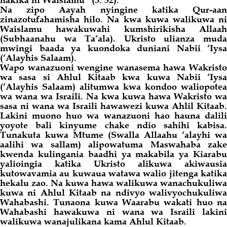
hakika ni Waislamu
” (3: 52).
Na zipo Aayah nyingine katika Qur-aan
zinazotufahamisha
hilo
. Na kwa kuwa walikuwa n
Waislamu hawakuwahi kumshirikisha Allaah
(Subhaanahu wa Ta‘ala). Ukristo ulianza muda
mwingi baada ya kuondoka duniani Nabii ‘Iysa
(‘Alayhis Salaam).
Wapo wanazuoni wengine wanasema hawa Wakristo
wa sasa si Ahlul Kitaab kwa kuwa Nabii ‘Iysa
(‘Alayhis Salaam) alitumwa kwa kondoo waliopotea
wa wana wa Israili. Na kwa kuwa hawa Wakristo wa
sasa ni wana wa Israili hawawezi kuwa Ahlil Kitaab.
Lakini muono huo wa wanazuoni hao hauna dalili
yoyote bali kinyume chake ndio sahihi kabisa.
Tunakuta kuwa Mtume (Swalla Allaahu ‘alayhi wa
aalihi wa sallam) alipowatuma Maswahaba zake
kwenda kulingania baadhi ya makabila ya Kiarabu
yalioingia katika Ukristo alikuwa akiwausia
kutowavamia au kuwaua watawa walio jitenga katika
hekalu zao. Na kuwa hawa walikuwa wanachukuliwa
kuwa ni Ahlul Kitaab na ndivyo walivyochukuliwa
Wahabashi. Tunaona kuwa Waarabu wakati huo na
Wahabashi hawakuwa ni wana wa Israili lakini
walikuwa wanajulikana
kama
Ahlul Kitaab.