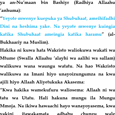
ya an-Nu‘maan bin Bashiyr (Radhiya Allaahu
‘anhuma):
“
Yeyote mwenye kuepuka ya Shubuhaat, ameihifadhi
Dini na heshima yake. Na yeyote mwenye kuingia
katika Shubuhaat ameingia katika haramu
” (al
Bukhaariy na Muslim).
Hakika ni kuwa hata Wakristo waliokuwa wakati wa
Mtume (Swalla Allaahu ‘alayhi wa aalihi wa sallam)
walikuwa wana waungu watatu. Na hao Wakristo
walikuwa na Imani hiyo unayoizungumza na kwa
ajili hiyo Allaah Aliyetukuka Akasema:
“
Kwa hakika wamekufuru waliosema: Allaah ni wa
tatu wa Utatu. Hali hakuna mungu ila Mungu
Mmoja. Na ikiwa hawaachi hayo wanayoyasema, kwa
yakini itawakamata adhabu chungu wale