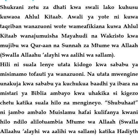
Shukrani zetu za dhati kwa swali lako kuhusu
kuwaoa Ahlul Kitaab. Awali ya yote ni kuwa
taqriban wanazuoni wote wameafikiana kuwa Ahlul
Kitaab wanajumuisha Mayahudi na Wakristo kwa
mujibu wa Qur-aan na Sunnah za Mtume wa Allaah
(Swalla Allaahu ‘alayhi wa aalihi wa sallam).
Hili ni suala lenye utata kidogo kwa sababu ya
misimamo tofauti ya wanazuoni. Na utata mwengine
unakuja kwa sababu ya kuchukua baadhi ya ibara na
mistari ya Biblia ambayo kwa uhakika si kigezo
chetu katika suala
hilo
na mengineyo. “Shubuhaat”
ni jambo ambalo Muislamu hafai kulifanya kwani
hilo
ndilo alilotuambia Mtume wa Allaah (Swalla
Allaahu ‘alayhi wa aalihi wa sallam) katika Hadiyth