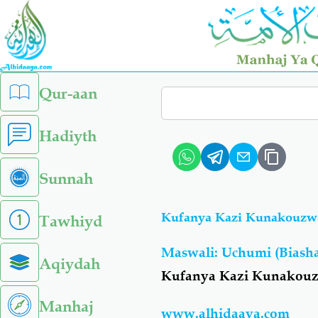
Skip
to
main
content
left
Qur-aan
Search
sidebar
menu
Hadiyth
Sunnah
Kufanya Kazi Kunakouzwa
Tawhiyd
Maswali: Uchumi (Biasha
Aqiydah
Kufanya Kazi Kunakouzw
Manhaj
www.alhidaaya.com