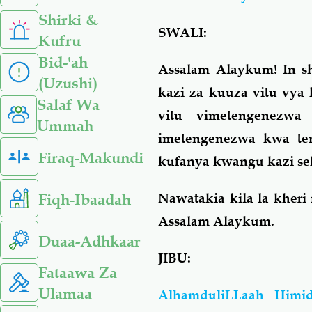
Shirki &
SWALI:
Kufru
Bid-'ah
Assalam Alaykum! In sh
(Uzushi)
kazi za kuuza vitu vya 
Salaf Wa
vitu vimetengenez
Ummah
imetengenezwa kwa te
Firaq-Makundi
kufanya kwangu kazi se
Fiqh-Ibaadah
Nawatakia kila la kher
Assalam Alaykum.
Duaa-Adhkaar
JIBU:
Fataawa Za
Ulamaa
AlhamduliLLaah Himid