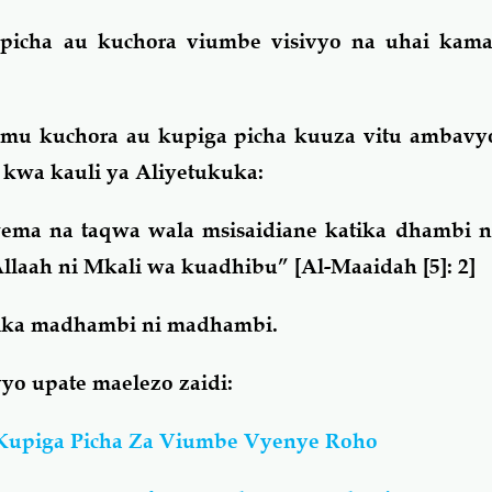
picha au kuchora viumbe visivyo na uhai kama 
amu kuchora au kupiga picha kuuza vitu ambavy
 kwa kauli ya Aliyetukuka:
wema na taqwa wala msisaidiane katika dhambi n
Allaah ni Mkali wa kuadhibu
” [Al-Maaidah [5]: 2]
tika madhambi ni madhambi.
yo upate maelezo zaidi:
upiga Picha Za Viumbe Vyenye Roho