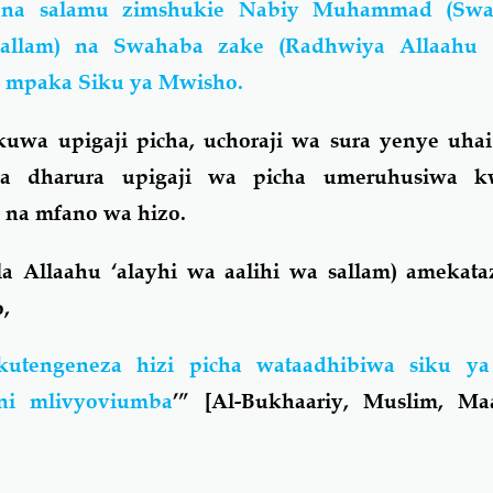
 na salamu zimshukie Nabiy Muhammad (Swal
 sallam) na Swahaba zake (Radhwiya Allaahu
 mpaka Siku ya Mwisho.
wa upigaji picha, uchoraji wa sura yenye uhai 
a dharura upigaji wa picha umeruhusiwa kw
i na mfano wa hizo.
la Allaahu ‘alayhi wa aalihi wa sallam) amekat
o,
utengeneza hizi picha wataadhibiwa siku ya
ni mlivyoviumba
’” [Al-Bukhaariy, Muslim, Ma