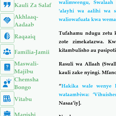
walimwengu, Swalaah
Kauli Za Salaf
'alayhi wa aalihi wa
Akhlaaq-
waliowafuata kwa wema
Aadaab
Tufahamu ndugu zetu ku
Raqaaiq
zote zimekatazwa. Kw
kitambulisho au pasipot
Familia-Jamii
Maswali-
Rasuli wa Allaah (Swal
Majibu
kauli zake nyingi. Mfan
Chemsha
“
Hakika wale wenye k
Bongo
wataambiwa: ‘Vihuishe
Vitabu
Nasaa’iy].
Mapishi