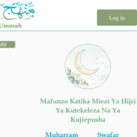
Log in
Mafunzo Katika Miezi Ya Hijri
Ya Kutekeleza Na Ya
Kujiepusha
Muharram
Swafar