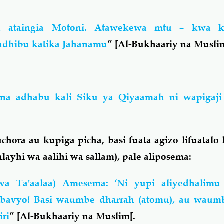
mu ataingia Motoni. Atawekewa mtu – kwa k
uadhibu katika Jahanamu
” [Al-Bukhaariy na Muslim
a adhabu kali Siku ya Qiyaamah ni wapigaji
hora au kupiga picha, basi fuata agizo lifuatalo 
alayhi wa aalihi wa sallam), pale aliposema:
wa Ta'aalaa) Amesema: ‘Ni yupi aliyedhalim
avyo! Basi waumbe dharrah (atomu), au waum
iri
” [Al-Bukhaariy na Muslim[.