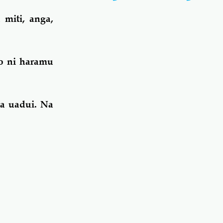
miti, anga,
o ni haramu
a uadui. Na