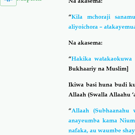
Na akasema:
“
Kila mchoraji sana
aliyoichora – atakayem
Na akasema:
“
Hakika watakaokuwa n
Bukhaariy na Muslim]
Ikiwa basi huna budi kuc
Allaah (Swalla Allaahu ‘
“
Allaah (Subhaanahu 
anayeumba kama Niumb
nafaka, au waumbe shay