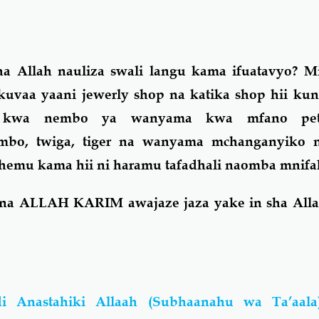
a Allah nauliza swali langu kama ifuatavyo? M
kuvaa yaani jewerly shop na katika shop hii ku
wa kwa nembo ya wanyama kwa mfano pet
mbo, twiga, tiger na wanyama mchanganyiko 
hemu kama hii ni haramu tafadhali naomba mnifa
i na ALLAH KARIM awajaze jaza yake in sha All
i Anastahiki Allaah (Subhaanahu wa Ta’aal