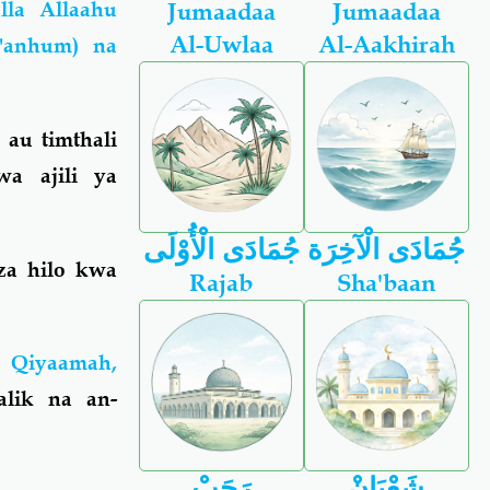
la Allaahu
Jumaadaa
Jumaadaa
Al-Uwlaa
Al-Aakhirah
 'anhum) na
au timthali
a ajili ya
جُمَادَى الْآخِرَة
جُمَادَى الْأُوْلَى
aza hilo kwa
Rajab
Sha'baan
 Qiyaamah,
alik na an-
شَعْبَانْ
رَجَبْ