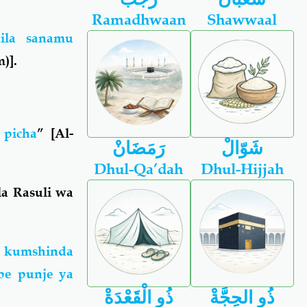
Ramadhwaan
Shawwaal
ila sanamu
)].
 picha
” [Al-
شَوّالْ
رَمَضَانْ
Dhul-Qa’dah
Dhul-Hijjah
la Rasuli wa
u kumshinda
be punje ya
ذُو الحِجَّةْ
ذُو الْقَعْدَةْ