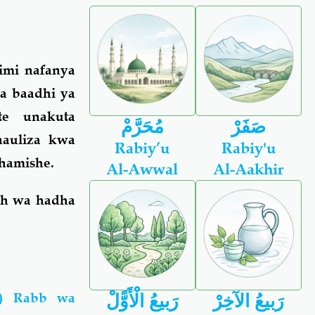
imi nafanya
na baadhi ya
e unakuta
صَفَرْ
مُحَرَّمْ
nauliza kwa
Rabiy’u
Rabiy'u
hamishe.
Al-Awwal
Al-Aakhir
ah wa hadha
a) Rabb wa
رَبيعُ الآخِرْ
رَبيعُ الْأَوًّلْ