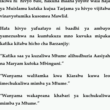
Ikiwa ni hivyo basi, hakuna maana yoyote wala haja
ya Muislamu kutaka kujua Tarjama ya hivyo vijitabu
vinavyotumika kusomea Mawlid.
Hata hivyo yafuatayo ni baadhi ya ambayo
yamezushwa na kumtukuza mno kuvuka mipaka
katika kitabu hicho cha Barzanjiy:
“Katika saa ya kuzaliwa Mtume alihudhuria Aasiyah
na Maryam kutoka Mbinguni.”
“Wanyama walitamka kwa Kiarabu kuwa leo
imechukuliwa mimba ya Mtume.”
“Wanyama wakapeana khabari ya kuchukuliwa
mimba ya Mtume.”