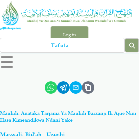
Skip
to
main
content
Log in
Search
left
☰
sidebar
menu
Qur-aan
Hadiyth
Sunnah
Tawhiyd
Maulidi: Anataka Tarjama Ya Maulidi Barzanji Ili Ajue Nini
Aqiydah
Manhaj
Hasa Kimeandikwa Ndani Yake
Maswali: Bid'ah - Uzushi
Shirki & Kufru
Bid-'ah (Uzushi)