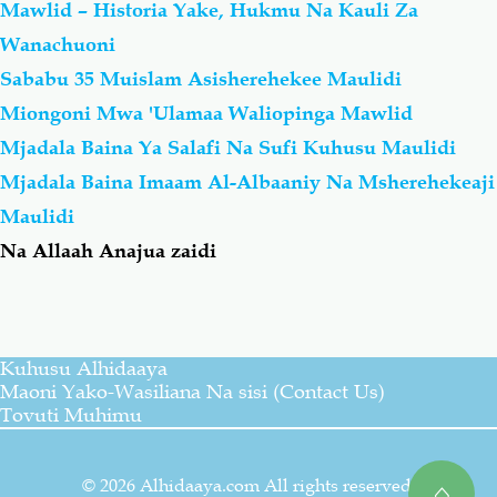
Mawlid – Historia Yake, Hukmu Na Kauli Za
Wanachuoni
Sababu 35 Muislam Asisherehekee Maulidi
Miongoni Mwa 'Ulamaa Waliopinga Mawlid
Mjadala Baina Ya Salafi Na Sufi Kuhusu Maulidi
Mjadala Baina Imaam Al-Albaaniy Na Msherehekeaji
Maulidi
Na Allaah Anajua zaidi
Kuhusu Alhidaaya
Maoni Yako-Wasiliana Na sisi (Contact Us)
Tovuti Muhimu
© 2026 Alhidaaya.com All rights reserved.
⌂