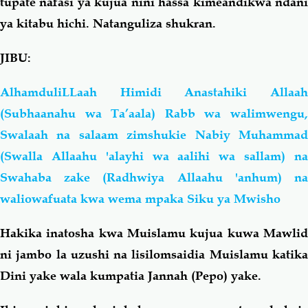
tupate nafasi ya kujua nini hassa kimeandikwa ndani
ya kitabu hichi. Natanguliza shukran.
JIBU:
AlhamduliLLaah Himidi Anastahiki Allaah
(Subhaanahu wa Ta’aala) Rabb wa walimwengu,
Swalaah na salaam zimshukie Nabiy Muhammad
(Swalla Allaahu 'alayhi wa aalihi wa sallam) na
Swahaba zake (Radhwiya Allaahu 'anhum) na
waliowafuata kwa wema mpaka Siku ya Mwisho
Hakika inatosha kwa Muislamu kujua kuwa Mawlid
ni jambo la uzushi na lisilomsaidia Muislamu katika
Dini yake wala kumpatia Jannah (Pepo) yake.