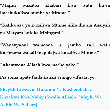
“Majini wakatoa khabari kwa watu kuwa
imechukuliwa mimba ya Mtume.”
“Katika saa ya kuzaliwa Mtume alihudhuria Aasiyah
na Maryam kutoka Mbinguni.”
“Wanavyuoni wameona ni jambo zuri watu
kusimama wakati inapotajwa kuzaliwa Mtume.”
“Akamwona Allaah kwa macho yake.”
Pia soma upate faida katika viungo vifuatavyo:
Shaykh Fawzaan: Hukumu Ya Kusherehekea
Kuzaliwa Kwa Nabiy (Swalla Allaahu ‘Alayhi Wa
Aalihi Wa Sallam)