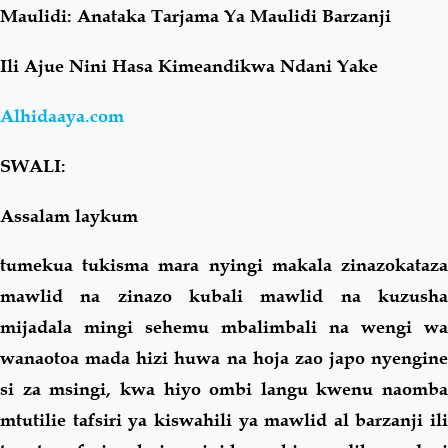
Maulidi: Anataka Tarjama Ya Maulidi Barzanji
Salaf Wa Ummah
Firaq-Makundi
Ili Ajue Nini Hasa Kimeandikwa Ndani Yake
Fiqh-Ibaadah
Duaa-Adhkaar
Alhidaaya.com
SWALI:
Fataawa Za Ulamaa
Kauli Za Salaf
Assalam laykum
Akhlaaq-Aadaab
Raqaaiq
tumekua tukisma mara nyingi makala zinazokataza
Familia-Jamii
Maswali-Majibu
mawlid na zinazo kubali mawlid na kuzusha
mijadala mingi sehemu mbalimbali na wengi wa
Chemsha Bongo
Vitabu
wanaotoa mada hizi huwa na hoja zao japo nyengine
si za msingi, kwa hiyo ombi langu kwenu naomba
Mapishi
mtutilie tafsiri ya kiswahili ya mawlid al barzanji ili