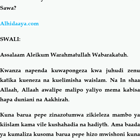
Sawa?
Salaf Wa Ummah
Firaq-Makundi
Alhidaaya.com
Fiqh-Ibaadah
Duaa-Adhkaar
SWALI:
Fataawa Za Ulamaa
Kauli Za Salaf
Assalaam Aleikum Warahmatullah Wabarakatuh.
Kwanza napenda kuwapongeza kwa juhudi zenu
Akhlaaq-Aadaab
Raqaaiq
katika kueneza na kuelimisha waislam. Na In shaa
Allaah, Allaah awalipe malipo yaliyo mema kabisa
Familia-Jamii
Maswali-Majibu
hapa duniani na Aakhirah.
Chemsha Bongo
Vitabu
Kuna barua pepe zinazotumwa zikieleza mambo ya
kiislam kama vile kushahadia na hadiyth. Ama baada
Mapishi
ya kumaliza kusoma barua pepe hizo mwishoni kuna