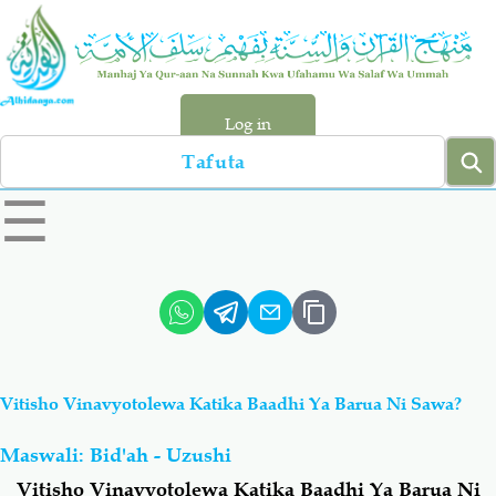
Skip
to
main
content
Log in
Search
left
☰
sidebar
menu
Qur-aan
Hadiyth
Sunnah
Tawhiyd
Vitisho Vinavyotolewa Katika Baadhi Ya Barua Ni Sawa?
Aqiydah
Manhaj
Maswali: Bid'ah - Uzushi
Shirki & Kufru
Bid-'ah (Uzushi)
Vitisho Vinavyotolewa Katika Baadhi Ya Barua Ni