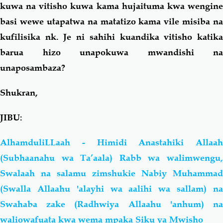
kuwa na vitisho kuwa kama hujaituma kwa wengine
basi wewe utapatwa na matatizo kama vile misiba na
kufilisika nk. Je ni sahihi kuandika vitisho katika
barua hizo unapokuwa mwandishi na
unaposambaza?
Shukran,
JIBU:
AlhamduliLLaah - Himidi Anastahiki Allaah
(Subhaanahu wa Ta’aala) Rabb wa walimwengu,
Swalaah na salamu zimshukie Nabiy Muhammad
(Swalla Allaahu 'alayhi wa aalihi wa sallam) na
Swahaba zake (Radhwiya Allaahu 'anhum) na
waliowafuata kwa wema mpaka Siku ya Mwisho