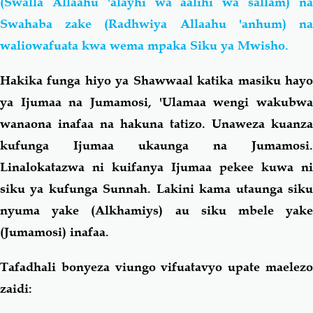
(Swalla Allaahu 'alayhi wa aalihi wa sallam) na
Swahaba zake (Radhwiya Allaahu 'anhum) na
waliowafuata kwa wema mpaka Siku ya Mwisho.
Hakika funga hiyo ya Shawwaal katika masiku hayo
ya Ijumaa na Jumamosi, 'Ulamaa wengi wakubwa
wanaona inafaa na hakuna tatizo. Unaweza kuanza
kufunga Ijumaa ukaunga na Jumamosi.
Linalokatazwa ni kuifanya Ijumaa pekee kuwa ni
siku ya kufunga Sunnah. Lakini kama utaunga siku
nyuma yake (Alkhamiys) au siku mbele yake
(Jumamosi) inafaa.
Tafadhali bonyeza viungo vifuatavyo upate maelezo
zaidi: