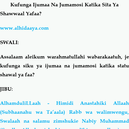
Kufunga Ijumaa Na Jumamosi Katika Sita Ya
Shawwaal Yafaa?
Salaf Wa Ummah
Firaq-Makundi
www.alhidaaya.com
Fiqh-Ibaadah
Duaa-Adhkaar
SWALI:
Fataawa Za Ulamaa
Kauli Za Salaf
Assalaam aleikum warahmatullahi wabarakaatuh, je
kufunga siku ya ijumaa na jumamosi katika statu
Akhlaaq-Aadaab
Raqaaiq
shawal ya faa?
Familia-Jamii
Maswali-Majibu
JIBU:
Chemsha Bongo
Vitabu
AlhamduliLLaah - Himidi Anastahiki Allaah
(Subhaanahu wa Ta’aala) Rabb wa walimwengu,
Mapishi
Swalaah na salamu zimshukie Nabiy Muhammad