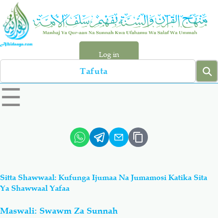
Skip
to
main
content
Log in
Search
left
☰
sidebar
menu
Qur-aan
Hadiyth
Sunnah
Tawhiyd
Sitta Shawwaal: Kufunga Ijumaa Na Jumamosi Katika Sita
Aqiydah
Manhaj
Ya Shawwaal Yafaa
Maswali: Swawm Za Sunnah
Shirki & Kufru
Bid-'ah (Uzushi)