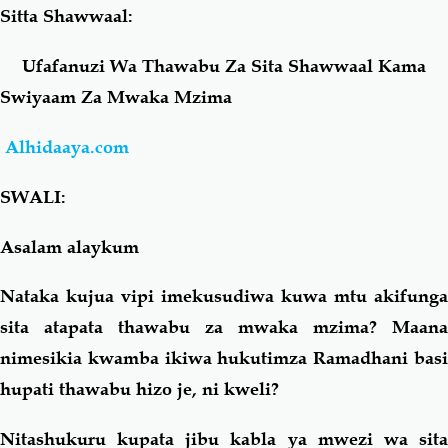
Sitta Shawwaal:
Salaf Wa Ummah
Firaq-Makundi
Ufafanuzi Wa Thawabu Za Sita Shawwaal Kama
Swiyaam Za Mwaka Mzima
Fiqh-Ibaadah
Duaa-Adhkaar
Alhidaaya.com
Fataawa Za Ulamaa
Kauli Za Salaf
SWALI:
Akhlaaq-Aadaab
Raqaaiq
Asalam alaykum
Familia-Jamii
Maswali-Majibu
Nataka kujua vipi imekusudiwa kuwa mtu akifunga
sita atapata thawabu za mwaka mzima? Maana
Chemsha Bongo
Vitabu
nimesikia kwamba ikiwa hukutimza Ramadhani basi
hupati thawabu hizo je, ni kweli?
Mapishi
Nitashukuru kupata jibu kabla ya mwezi wa sita