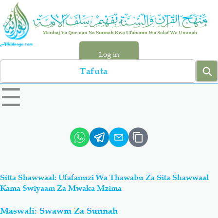
Skip
to
main
content
Log in
Search
left
☰
sidebar
menu
Qur-aan
Hadiyth
Sunnah
Tawhiyd
Sitta Shawwaal: Ufafanuzi Wa Thawabu Za Sita Shawwaal
Aqiydah
Manhaj
Kama Swiyaam Za Mwaka Mzima
Maswali: Swawm Za Sunnah
Shirki & Kufru
Bid-'ah (Uzushi)