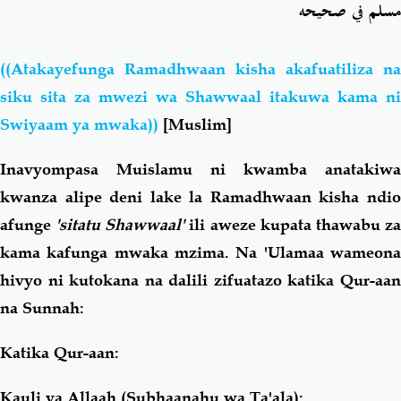
مسلم في صحيحه
((Atakayefunga Ramadhwaan kisha akafuatiliza na
siku sita za mwezi wa Shawwaal itakuwa kama ni
Swiyaam ya mwaka))
[Muslim]
Inavyompasa Muislamu ni kwamba anatakiwa
kwanza alipe deni lake la Ramadhwaan kisha ndio
afunge
'sitatu Shawwaal'
ili aweze kupata thawabu z
kama kafunga mwaka mzima. Na 'Ulamaa wameona
hivyo ni kutokana na dalili zifuatazo katika Qur-aan
na Sunnah:
Katika Qur-aan:
Kauli ya Allaah (Subhaanahu wa Ta'ala):