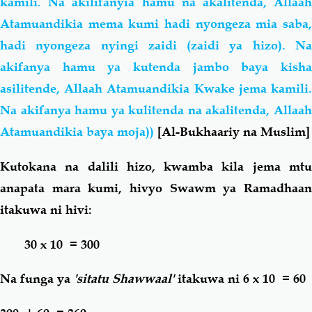
kamili. Na akilifanyia hamu na akalitenda, Allaah
Atamuandikia mema kumi hadi nyongeza mia saba,
hadi nyongeza nyingi zaidi (zaidi ya hizo). Na
akifanya hamu ya kutenda jambo baya kisha
asilitende, Allaah Atamuandikia Kwake jema kamili.
Na akifanya hamu ya kulitenda na akalitenda, Allaah
Atamuandikia baya moja))
[Al-Bukhaariy na Muslim]
Kutokana na dalili hizo, kwamba kila jema mtu
anapata mara kumi, hivyo Swawm ya Ramadhaan
itakuwa ni hivi:
30 x 10 = 300
Na funga ya
'sitatu Shawwaal'
itakuwa ni 6 x 10 = 60