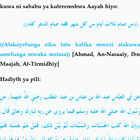
kuwa ni sababu ya kuteremshwa Aayah hiyo:
((من صام ثلاث أيام من كل شهر فقد صام الدهر كله))
((Atakayefunga siku tatu katika mwezi atakuwa
amefunga mwaka mzima))
[Ahmad, An-Nasaaiy, Ibn
Maajah, At-Tirmidhiy]
Hadiyth ya pili:
عن أبي العبَّاسِ عبدِ اللهِ بنِ عباسِ بنِ عبد المطلب رضِيَ اللهُ عنهما، عن
رَسُول الله صلى الله عليه وسلم فيما يروي عن ربهِ تباركَ وتعالى قَالَ:
((إنَّ اللهَ كَتَبَ الحَسَنَاتِ والسَّيِّئَاتِ ثُمَّ بَيَّنَ ذلِكَ، فَمَنْ هَمَّ بحَسَنَةٍ فَلَمْ