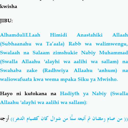
kwisha
JIBU:
AlhamduliLLaah Himidi Anastahiki Allaah
(Subhaanahu wa Ta’aala) Rabb wa walimwengu,
Swalaah na Salaam zimshukie Nabiy Muhammad
(Swalla Allaahu 'alayhi wa aalihi wa sallam) na
Swahaba zake (Radhwiya Allaahu 'anhum) na
waliowafuata kwa wema mpaka Siku ya Mwisho.
Hayo ni kutokana na
Hadiyth ya Nabiy (Swall
Allaahu 'alayhi wa aalihi wa sallam):
(( من صام رمضان ثم أتبعه ستًّا من شوال كان كصيام الدهر)
أرجه