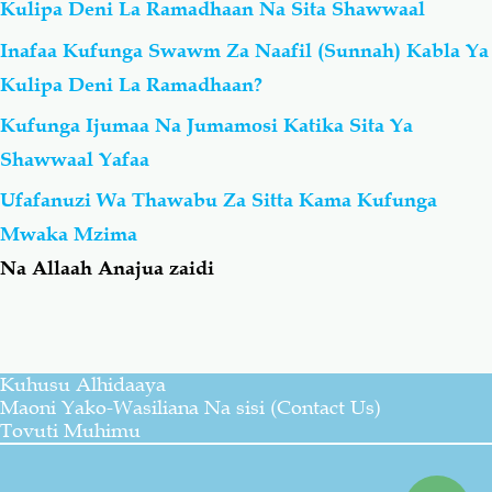
Kulipa Deni La Ramadhaan Na Sita Shawwaal
Inafaa Kufunga Swawm Za Naafil (Sunnah) Kabla Ya
Kulipa Deni La Ramadhaan?
Kufunga Ijumaa Na Jumamosi Katika Sita Ya
Shawwaal Yafaa
Ufafanuzi Wa Thawabu Za Sitta Kama Kufunga
Mwaka Mzima
Na Allaah Anajua zaidi
Kuhusu Alhidaaya
Maoni Yako-Wasiliana Na sisi (Contact Us)
Tovuti Muhimu