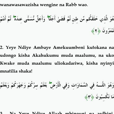
wanawasawazisha wengine na Rabb wao.
ثُمَّ أَنتُمْ
ۖ
وَأَجَلٌ مُّسَمًّى عِندَهُ
ۖ
ُوَ الَّذِي خَلَقَكُم مِّن طِينٍ ثُمَّ قَضَىٰ أَجَلًا
﴾
٢
﴿
تَمْتَرُونَ
2. Yeye Ndiye Ambaye Amekuumbeni kutokana na
udongo kisha Akahukumu muda maalumu, na uko
Kwake muda maalumu uliokadariwa, kisha nyinyi
mnatilia shaka!
يَعْلَمُ سِرَّكُمْ وَجَهْرَكُمْ وَيَعْلَمُ
ۖ
َهُوَ اللَّـهُ فِي السَّمَاوَاتِ وَفِي الْأَرْضِ
﴾
٣
﴿
مَا تَكْسِبُونَ
3. Na Yeye Ndiye Allaah mbinguni na ardhini,