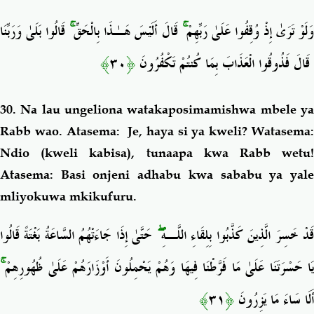
قَالُوا بَلَىٰ وَرَبِّنَا
ۚ
قَالَ أَلَيْسَ هَـٰذَا بِالْحَقِّ
ۚ
َلَوْ تَرَىٰ إِذْ وُقِفُوا عَلَىٰ رَبِّهِمْ
﴾
٣٠
﴿
قَالَ فَذُوقُوا الْعَذَابَ بِمَا كُنتُمْ تَكْفُرُونَ
30. Na lau ungeliona watakaposimamishwa mbele ya
Rabb wao. Atasema: Je, haya si ya kweli? Watasema:
Ndio (kweli kabisa), tunaapa kwa Rabb wetu!
Atasema: Basi onjeni adhabu kwa sababu ya yale
mliyokuwa mkikufuru.
حَتَّىٰ إِذَا جَاءَتْهُمُ السَّاعَةُ بَغْتَةً قَالُوا
ۖ
َدْ خَسِرَ الَّذِينَ كَذَّبُوا بِلِقَاءِ اللَّـهِ
ۚ
َا حَسْرَتَنَا عَلَىٰ مَا فَرَّطْنَا فِيهَا وَهُمْ يَحْمِلُونَ أَوْزَارَهُمْ عَلَىٰ ظُهُورِهِمْ
﴾
٣١
﴿
أَلَا سَاءَ مَا يَزِرُونَ