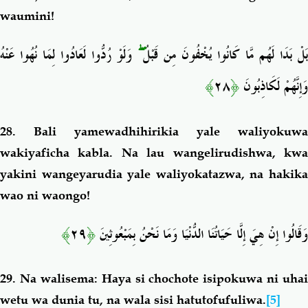
waumini!
وَلَوْ رُدُّوا لَعَادُوا لِمَا نُهُوا عَنْهُ
ۖ
بَلْ بَدَا لَهُم مَّا كَانُوا يُخْفُونَ مِن قَبْلُ
﴾
٢٨
﴿
وَإِنَّهُمْ لَكَاذِبُونَ
28. Bali yamewadhihirikia yale waliyokuwa
wakiyaficha kabla. Na lau wangelirudishwa, kwa
yakini wangeyarudia yale waliyokatazwa, na hakika
wao ni waongo!
﴾
٢٩
﴿
وَقَالُوا إِنْ هِيَ إِلَّا حَيَاتُنَا الدُّنْيَا وَمَا نَحْنُ بِمَبْعُوثِينَ
29. Na walisema: Haya si chochote isipokuwa ni uhai
wetu wa dunia tu,
na wala sisi hatutofufuliwa.
[5]