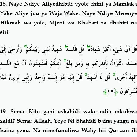
18. Naye Ndiye Aliyedhibiti vyote chini ya Mamlaka
Yake Aliye juu ya Waja Wake. Naye Ndiye
Mwenye
Hikmah wa yote,
Mjuzi wa Khabari za dhahiri na
siri.
وَأُوحِيَ إِلَيَّ
ۚ
شَهِيدٌ بَيْنِي وَبَيْنَكُمْ
ۖ
قُلِ اللَّـهُ
ۖ
ُلْ أَيُّ شَيْءٍ أَكْبَرُ شَهَادَةً
أَئِنَّكُمْ لَتَشْهَدُونَ أَنَّ مَعَ اللَّـهِ
ۚ
َـٰذَا الْقُرْآنُ لِأُنذِرَكُم بِهِ وَمَن بَلَغَ
قُلْ إِنَّمَا هُوَ إِلَـٰهٌ وَاحِدٌ وَإِنَّنِي بَرِيءٌ مِّمَّا
ۚ
قُل لَّا أَشْهَدُ
ۚ
لِهَةً أُخْرَىٰ
﴾
١٩
﴿
تُشْرِكُونَ
19. Sema: Kitu gani ushahidi wake ndio mkubwa
zaidi? Sema: Allaah. Yeye Ni Shahidi baina yangu na
baina yenu. Na nimefunuliwa Wahy hii Qur-aan ili