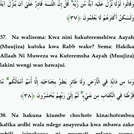
قُلْ إِنَّ اللَّـهَ قَادِرٌ عَلَىٰ أَن يُنَزِّلَ آيَةً
ۚ
َقَالُوا لَوْلَا نُزِّلَ عَلَيْهِ آيَةٌ مِّن رَّبِّهِ
﴾
٣٧
﴿
وَلَـٰكِنَّ أَكْثَرَهُمْ لَا يَعْلَمُونَ
37. Na walisema: Kwa nini hakuteremshiwa Aayah
(Muujiza) kutoka kwa Rabb wake? Sema: Hakika
Allaah Ni Muweza wa Kuteremsha Aayah (Muujiza)
lakini wengi wao hawajui.
مَّا
ۚ
َمَا مِن دَابَّةٍ فِي الْأَرْضِ وَلَا طَائِرٍ يَطِيرُ بِجَنَاحَيْهِ إِلَّا أُمَمٌ أَمْثَالُكُم
﴾
٣٨
﴿
ثُمَّ إِلَىٰ رَبِّهِمْ يُحْشَرُونَ
ۚ
فَرَّطْنَا فِي الْكِتَابِ مِن شَيْءٍ
38. Na hakuna kiumbe chochote kinachotembea
katika ardhi wala ndege anayeruka kwa mbawa zake
mbili, isipokuwa ni nyumati mfano wenu.