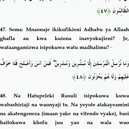
﴾
٤٧
﴿
الظَّالِمُونَ
47. Sema: Mnaonaje ikikufikieni Adhabu ya Allaah
ghafla au kwa kuiona inavyokujieni? Je,
wataangamizwa isipokuwa watu madhalimu?
فَمَنْ آمَنَ وَأَصْلَحَ فَلَا خَوْفٌ
ۖ
َمَا نُرْسِلُ الْمُرْسَلِينَ إِلَّا مُبَشِّرِينَ وَمُنذِرِينَ
﴾
٤٨
﴿
عَلَيْهِمْ وَلَا هُمْ يَحْزَنُونَ
48. Na Hatupeleki Rusuli isipokuwa kuwa
wabashiriaji na waonyaji tu. Na yeyote atakayeamini
na akatengeneza (imaan yake na vitendo vyake), basi
haitokuwa khofu juu yao na wala wao