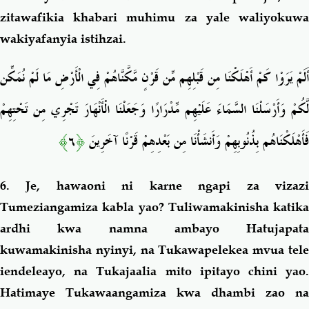
zitawafikia khabari muhimu za yale waliyokuwa
wakiyafanyia istihzai.
أَلَمْ يَرَوْا كَمْ أَهْلَكْنَا مِن قَبْلِهِم مِّن قَرْنٍ مَّكَّنَّاهُمْ فِي الْأَرْضِ مَا لَمْ نُمَكِّن
لَّكُمْ وَأَرْسَلْنَا السَّمَاءَ عَلَيْهِم مِّدْرَارًا وَجَعَلْنَا الْأَنْهَارَ تَجْرِي مِن تَحْتِهِمْ
﴾
٦
﴿
فَأَهْلَكْنَاهُم بِذُنُوبِهِمْ وَأَنشَأْنَا مِن بَعْدِهِمْ قَرْنًا آخَرِينَ
6. Je, hawaoni ni karne ngapi za vizazi
Tumeziangamiza kabla yao? Tuliwamakinisha katika
ardhi kwa namna ambayo Hatujapata
kuwamakinisha nyinyi, na Tukawapelekea mvua tele
iendeleayo, na Tukajaalia mito ipitayo chini yao.
Hatimaye Tukawaangamiza kwa dhambi zao na