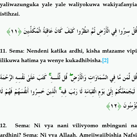
yaliwazunguka yale yale waliyokuwa wakiyafanyia
istihzai.
﴾
١١
﴿
قُلْ سِيرُوا فِي الْأَرْضِ ثُمَّ انظُرُوا كَيْفَ كَانَ عَاقِبَةُ الْمُكَذِّبِينَ
11. Sema: Nendeni katika ardhi, kisha mtazame vipi
ilikuwa hatima ya wenye kukadhibisha.
[2]
كَتَبَ عَلَىٰ نَفْسِهِ الرَّحْمَةَ
ۚ
قُل لِّلَّـهِ
ۖ
قُل لِّمَن مَّا فِي السَّمَاوَاتِ وَالْأَرْضِ
الَّذِينَ خَسِرُوا أَنفُسَهُمْ فَهُمْ لَا
ۚ
َيَجْمَعَنَّكُمْ إِلَىٰ يَوْمِ الْقِيَامَةِ لَا رَيْبَ فِيهِ
﴾
١٢
﴿
يُؤْمِنُونَ
12. Sema: Ni vya nani vilivyomo mbinguni na
ardhini? Sema: Ni vya Allaah. Amejiwajibishia Nafsi