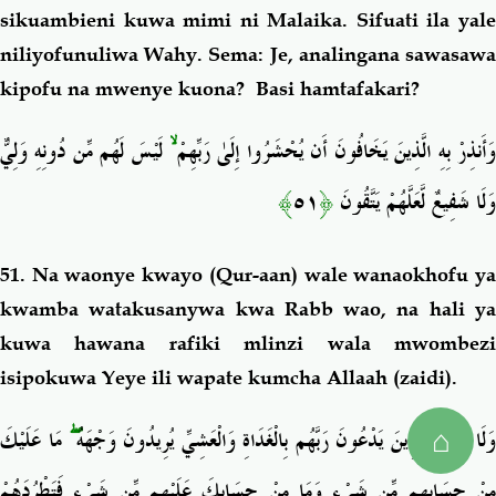
sikuambieni kuwa mimi ni Malaika. Sifuati ila yale
niliyofunuliwa Wahy. Sema: Je, analingana sawasawa
kipofu na mwenye kuona? Basi hamtafakari?
لَيْسَ لَهُم مِّن دُونِهِ وَلِيٌّ
ۙ
َأَنذِرْ بِهِ الَّذِينَ يَخَافُونَ أَن يُحْشَرُوا إِلَىٰ رَبِّهِمْ
﴾
٥١
﴿
وَلَا شَفِيعٌ لَّعَلَّهُمْ يَتَّقُونَ
51. Na waonye kwayo (Qur-aan) wale wanaokhofu ya
kwamba watakusanywa kwa Rabb wao, na hali ya
kuwa hawana rafiki mlinzi wala mwombezi
isipokuwa Yeye ili wapate kumcha Allaah (zaidi).
مَا عَلَيْكَ
ۖ
َلَا تَطْرُدِ الَّذِينَ يَدْعُونَ رَبَّهُم بِالْغَدَاةِ وَالْعَشِيِّ يُرِيدُونَ وَجْهَهُ
⌂
مِنْ حِسَابِهِم مِّن شَيْءٍ وَمَا مِنْ حِسَابِكَ عَلَيْهِم مِّن شَيْءٍ فَتَطْرُدَهُمْ