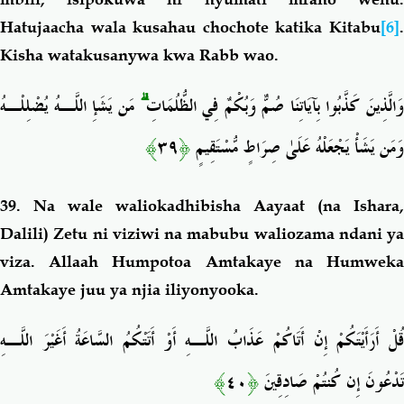
Hatujaacha wala kusahau chochote katika Kitabu
[6]
.
Kisha watakusanywa kwa Rabb wao.
مَن يَشَإِ اللَّـهُ يُضْلِلْـهُ
ۗ
َالَّذِينَ كَذَّبُوا بِآيَاتِنَا صُمٌّ وَبُكْمٌ فِي الظُّلُمَاتِ
﴾
٣٩
﴿
وَمَن يَشَأْ يَجْعَلْهُ عَلَىٰ صِرَاطٍ مُّسْتَقِيمٍ
39. Na wale waliokadhibisha Aayaat (na Ishara,
Dalili) Zetu ni viziwi na mabubu waliozama ndani ya
viza. Allaah Humpotoa Amtakaye na Humweka
Amtakaye juu ya njia iliyonyooka.
قُلْ أَرَأَيْتَكُمْ إِنْ أَتَاكُمْ عَذَابُ اللَّـهِ أَوْ أَتَتْكُمُ السَّاعَةُ أَغَيْرَ اللَّـهِ
﴾
٤٠
﴿
تَدْعُونَ إِن كُنتُمْ صَادِقِينَ