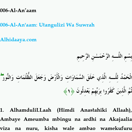
006-Al-An’aam
Salaf Wa Ummah
Firaq-Makundi
006-Al-An'aam: Utangulizi Wa Suwrah
Fiqh-Ibaadah
Duaa-Adhkaar
Alhidaaya.com
Fataawa Za Ulamaa
Kauli Za Salaf
بِسْمِ اللَّـهِ الرَّحْمَـٰنِ الرَّحِيمِ
Akhlaaq-Aadaab
Raqaaiq
ۖ
لْحَمْدُ لِلَّـهِ الَّذِي خَلَقَ السَّمَاوَاتِ وَالْأَرْضَ وَجَعَلَ الظُّلُمَاتِ وَالنُّورَ
Familia-Jamii
Maswali-Majibu
﴾
١
﴿
ثُمَّ الَّذِينَ كَفَرُوا بِرَبِّهِمْ يَعْدِلُونَ
Chemsha Bongo
Vitabu
1. AlhamduliLLaah (Himdi Anastahiki Allaah),
Ambaye Ameumba mbingu na ardhi na Akajaalia
Mapishi
viza na nuru, kisha wale ambao wamekufuru