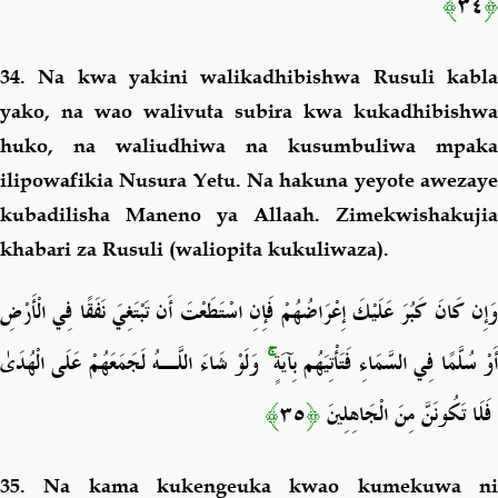
﴾
٣٤
﴿
34. Na kwa yakini walikadhibishwa
Rusuli
kabl
yako, na wao walivuta subira kwa kukadhibishwa
huko, na waliudhiwa na kusumbuliwa mpaka
ilipowafikia Nusura Yetu. Na hakuna yeyote awezaye
kubadilisha Maneno ya Allaah. Zimekwishakujia
khabari za
Rusuli
(waliopita kukuliwaza).
وَإِن كَانَ كَبُرَ عَلَيْكَ إِعْرَاضُهُمْ فَإِنِ اسْتَطَعْتَ أَن تَبْتَغِيَ نَفَقًا فِي الْأَرْضِ
وَلَوْ شَاءَ اللَّـهُ لَجَمَعَهُمْ عَلَى الْهُدَىٰ
ۚ
َوْ سُلَّمًا فِي السَّمَاءِ فَتَأْتِيَهُم بِآيَةٍ
﴾
٣٥
﴿
فَلَا تَكُونَنَّ مِنَ الْجَاهِلِينَ
35. Na kama kukengeuka kwao kumekuwa ni