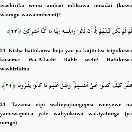
washirika wenu ambao mlikuwa mnadai (kuwa
waungu wawaombeeni)?
﴾
٢٣
﴿
ثُمَّ لَمْ تَكُن فِتْنَتُهُمْ إِلَّا أَن قَالُوا وَاللَّـهِ رَبِّنَا مَا كُنَّا مُشْرِكِينَ
23. Kisha haitokuwa hoja yao ya kujitetea isipokuwa
kusema: Wa-Allaahi Rabb wetu! Hatukuwa
washirikina.
﴾
٢٤
﴿
وَضَلَّ عَنْهُم مَّا كَانُوا يَفْتَرُونَ
ۚ
انظُرْ كَيْفَ كَذَبُوا عَلَىٰ أَنفُسِهِمْ
24. Tazama vipi walivyojiongopea wenyewe na
yamewapotea yale waliyokuwa wakiyatunga (ya
uongo).