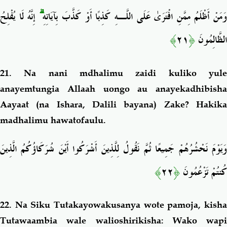
إِنَّهُ لَا يُفْلِحُ
ۗ
َمَنْ أَظْلَمُ مِمَّنِ افْتَرَىٰ عَلَى اللَّـهِ كَذِبًا أَوْ كَذَّبَ بِآيَاتِهِ
﴾
٢١
﴿
الظَّالِمُونَ
21. Na nani mdhalimu zaidi kuliko yule
anayemtungia Allaah uongo au anayekadhibisha
Aayaat (na Ishara, Dalili bayana) Zake? Hakika
madhalimu hawatofaulu.
وَيَوْمَ نَحْشُرُهُمْ جَمِيعًا ثُمَّ نَقُولُ لِلَّذِينَ أَشْرَكُوا أَيْنَ شُرَكَاؤُكُمُ الَّذِينَ
﴾
٢٢
﴿
كُنتُمْ تَزْعُمُونَ
22. Na Siku Tutakayowakusanya wote pamoja, kisha
Tutawaambia wale walioshirikisha: Wako wapi