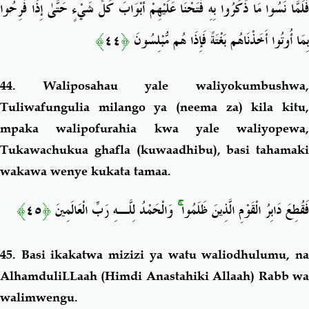
فَلَمَّا نَسُوا مَا ذُكِّرُوا بِهِ فَتَحْنَا عَلَيْهِمْ أَبْوَابَ كُلِّ شَيْءٍ حَتَّىٰ إِذَا فَرِحُوا
﴾
٤٤
﴿
بِمَا أُوتُوا أَخَذْنَاهُم بَغْتَةً فَإِذَا هُم مُّبْلِسُونَ
44. Waliposahau yale waliyokumbushwa,
Tuliwafungulia milango ya (neema za) kila kitu,
mpaka walipofurahia kwa yale waliyopewa,
Tukawachukua ghafla (kuwaadhibu), basi tahamaki
wakawa wenye kukata tamaa.
﴾
٤٥
﴿
وَالْحَمْدُ لِلَّـهِ رَبِّ الْعَالَمِينَ
ۚ
فَقُطِعَ دَابِرُ الْقَوْمِ الَّذِينَ ظَلَمُوا
45. Basi ikakatwa mizizi ya watu waliodhulumu, na
AlhamduliLLaah (Himdi Anastahiki Allaah) Rabb wa
walimwengu.