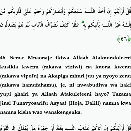
قُلْ أَرَأَيْتُمْ إِنْ أَخَذَ اللَّـهُ سَمْعَكُمْ وَأَبْصَارَكُمْ وَخَتَمَ عَلَىٰ قُلُوبِكُم مَّنْ
انظُرْ كَيْفَ نُصَرِّفُ الْآيَاتِ ثُمَّ هُمْ يَصْدِفُونَ
ۗ
ِلَـٰهٌ غَيْرُ اللَّـهِ يَأْتِيكُم بِهِ
﴾
٤٦
﴿
46. Sema: Mnaonaje ikiwa Allaah Atakuondoleeni
kusikia kwenu (mkawa viziwi) na kuona kwenu
(mkawa vipofu) na Akapiga mhuri juu ya nyoyo zenu
(mkawa hamufahamu), je, ni mwabudiwa wa haki
yupi ghairi ya Allaah Atakuleteeni hayo? Tazama
jinsi Tunavyosarifu Aayaat (Hoja, Dalili) namna kwa
namna kisha wao wanakengeuka.
قُلْ أَرَأَيْتَكُمْ إِنْ أَتَاكُمْ عَذَابُ اللَّـهِ بَغْتَةً أَوْ جَهْرَةً هَلْ يُهْلَكُ إِلَّا الْقَوْمُ