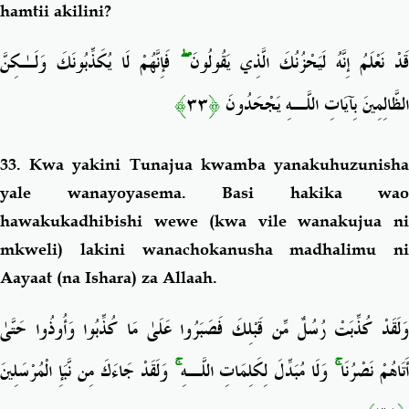
hamtii akilini?
فَإِنَّهُمْ لَا يُكَذِّبُونَكَ وَلَـٰكِنَّ
ۖ
قَدْ نَعْلَمُ إِنَّهُ لَيَحْزُنُكَ الَّذِي يَقُولُونَ
﴾
٣٣
﴿
الظَّالِمِينَ بِآيَاتِ اللَّـهِ يَجْحَدُونَ
33. Kwa yakini Tunajua
kwamba yanakuhuzunish
yale wanayoyasema. Basi hakika wao
hawakukadhibishi wewe (kwa vile wanakujua ni
mkweli) lakini wanachokanusha madhalimu ni
Aayaat (na Ishara) za Allaah.
وَلَقَدْ كُذِّبَتْ رُسُلٌ مِّن قَبْلِكَ فَصَبَرُوا عَلَىٰ مَا كُذِّبُوا وَأُوذُوا حَتَّىٰ
وَلَقَدْ جَاءَكَ مِن نَّبَإِ الْمُرْسَلِينَ
ۚ
وَلَا مُبَدِّلَ لِكَلِمَاتِ اللَّـهِ
ۚ
َتَاهُمْ نَصْرُنَا