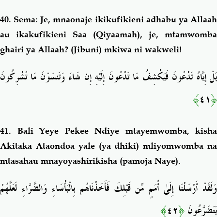
40. Sema: Je, mnaonaje ikikufikieni adhabu ya Allaah
au ikakufikieni Saa (Qiyaamah), je, mtamwomba
ghairi ya Allaah? (Jibuni) mkiwa ni wakweli!
بَلْ إِيَّاهُ تَدْعُونَ فَيَكْشِفُ مَا تَدْعُونَ إِلَيْهِ إِن شَاءَ وَتَنسَوْنَ مَا تُشْرِكُونَ
﴾
٤١
﴿
41. Bali Yeye Pekee Ndiye mtayemwomba, kisha
Akitaka Ataondoa yale (ya dhiki) mliyomwomba
n
mtasahau mnayoyashirikisha (pamoja Naye).
وَلَقَدْ أَرْسَلْنَا إِلَىٰ أُمَمٍ مِّن قَبْلِكَ فَأَخَذْنَاهُم بِالْبَأْسَاءِ وَالضَّرَّاءِ لَعَلَّهُمْ
﴾
٤٢
﴿
يَتَضَرَّعُونَ