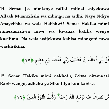
14. Sema: Je, nimfanye rafiki mlinzi asiyekuwa
Allaah Muanzilishi wa mbingu na ardhi, Naye Ndiye
Anayelisha na wala Halishwi? Sema
: Hakika mimi
nimeamrishwa niwe wa kwanza katika wenye
kusilimu. Na wala usijekuwa kabisa miongoni mwa
washirikina.
﴾
١٥
﴿
قُلْ إِنِّي أَخَافُ إِنْ عَصَيْتُ رَبِّي عَذَابَ يَوْمٍ عَظِيمٍ
15. Sema: Hakika mimi nakhofu, ikiwa nitamuasi
Rabb wangu, adhabu ya Siku iliyo kuu kabisa.
﴾
١٦
﴿
وَذَٰلِكَ الْفَوْزُ الْمُبِينُ
ۚ
مَّن يُصْرَفْ عَنْهُ يَوْمَئِذٍ فَقَدْ رَحِمَهُ