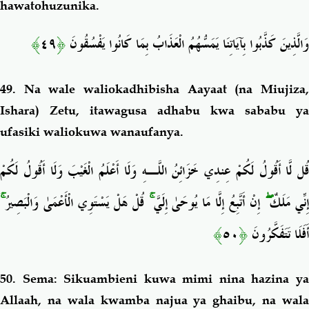
hawatohuzunika.
﴾
٤٩
﴿
وَالَّذِينَ كَذَّبُوا بِآيَاتِنَا يَمَسُّهُمُ الْعَذَابُ بِمَا كَانُوا يَفْسُقُونَ
49. Na wale waliokadhibisha Aayaat (na Miujiza,
Ishara) Zetu, itawagusa adhabu kwa sababu ya
ufasiki waliokuwa wanaufanya.
قُل لَّا أَقُولُ لَكُمْ عِندِي خَزَائِنُ اللَّـهِ وَلَا أَعْلَمُ الْغَيْبَ وَلَا أَقُولُ لَكُمْ
ۚ
قُلْ هَلْ يَسْتَوِي الْأَعْمَىٰ وَالْبَصِيرُ
ۚ
إِنْ أَتَّبِعُ إِلَّا مَا يُوحَىٰ إِلَيَّ
ۖ
ِنِّي مَلَكٌ
﴾
٥٠
﴿
أَفَلَا تَتَفَكَّرُونَ
50. Sema:
Sikuambieni kuwa mimi nina hazina y
Allaah, na wala kwamba najua ya ghaibu, na wala