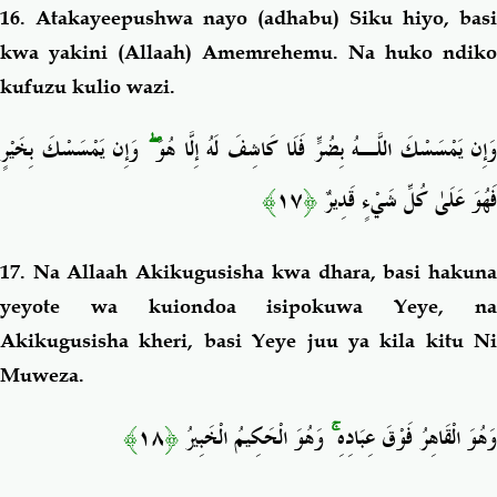
16. Atakayeepushwa nayo (adhabu) Siku hiyo, basi
kwa yakini (Allaah) Amemrehemu. Na huko ndiko
kufuzu kulio wazi.
وَإِن يَمْسَسْكَ بِخَيْرٍ
ۖ
وَإِن يَمْسَسْكَ اللَّـهُ بِضُرٍّ فَلَا كَاشِفَ لَهُ إِلَّا هُوَ
﴾
١٧
﴿
فَهُوَ عَلَىٰ كُلِّ شَيْءٍ قَدِيرٌ
17. Na Allaah Akikugusisha kwa dhara,
basi hakun
yeyote wa kuiondoa
isipokuwa Yeye, n
Akikugusisha kheri, basi Yeye juu ya kila kitu
Ni
Muweza.
﴾
١٨
﴿
وَهُوَ الْحَكِيمُ الْخَبِيرُ
ۚ
وَهُوَ الْقَاهِرُ فَوْقَ عِبَادِهِ