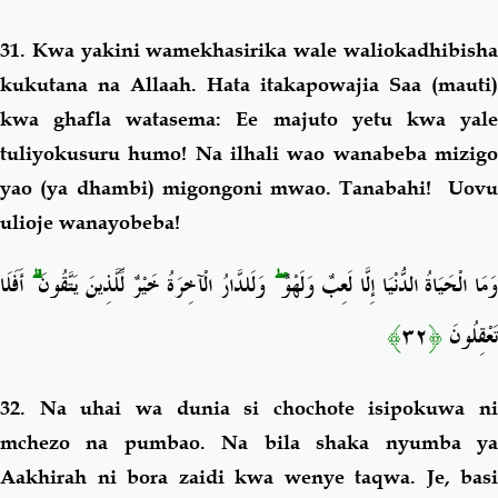
31. Kwa yakini wamekhasirika wale waliokadhibisha
kukutana na Allaah. Hata itakapowajia Saa (mauti)
kwa ghafla watasema: Ee majuto yetu kwa yale
tuliyokusuru humo! Na ilhali wao wanabeba mizigo
yao (ya dhambi) migongoni mwao. Tanabahi! Uovu
ulioje wanayobeba!
أَفَلَا
ۗ
وَلَلدَّارُ الْآخِرَةُ خَيْرٌ لِّلَّذِينَ يَتَّقُونَ
ۖ
َمَا الْحَيَاةُ الدُّنْيَا إِلَّا لَعِبٌ وَلَهْوٌ
﴾
٣٢
﴿
تَعْقِلُونَ
32. Na uhai wa dunia si chochote isipokuwa ni
mchezo na pumbao. Na bila shaka nyumba ya
Aakhirah ni bora zaidi kwa wenye taqwa. Je, basi