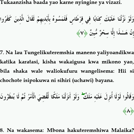
Tukaanzisha baada yao karne nyingine ya vizazi.
وَلَوْ نَزَّلْنَا عَلَيْكَ كِتَابًا فِي قِرْطَاسٍ فَلَمَسُوهُ بِأَيْدِيهِمْ لَقَالَ الَّذِينَ كَفَرُوا
﴾
٧
﴿
إِنْ هَـٰذَا إِلَّا سِحْرٌ مُّبِينٌ
7. Na lau Tungelikuteremshia
maneno yaliyoandikw
katika karatasi, kisha wakaigusa kwa mikono yao,
bila shaka wale waliokufuru wangelisema: Hii si
chochote isipokuwa ni sihiri (uchawi) bayana.
وَلَوْ أَنزَلْنَا مَلَكًا لَّقُضِيَ الْأَمْرُ ثُمَّ لَا يُنظَرُونَ
ۖ
َقَالُوا لَوْلَا أُنزِلَ عَلَيْهِ مَلَكٌ
﴾
٨
﴿
8. Na wakasema: Mbona hakuteremshiwa Malaika?