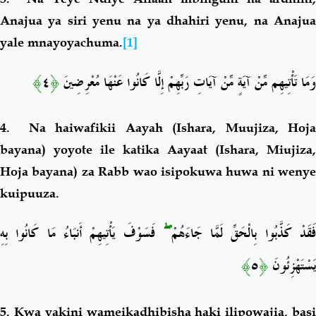
Anajua ya siri yenu na ya dhahiri yenu, na Anajua
yale mnayoyachuma.
[1]
﴾
٤
﴿
وَمَا تَأْتِيهِم مِّنْ آيَةٍ مِّنْ آيَاتِ رَبِّهِمْ إِلَّا كَانُوا عَنْهَا مُعْرِضِينَ
4. Na haiwafikii Aayah (Ishara, Muujiza, Hoja
bayana) yoyote ile katika Aayaat (Ishara, Miujiza,
Hoja bayana) za Rabb wao isipokuwa huwa ni wenye
kuipuuza.
فَسَوْفَ يَأْتِيهِمْ أَنبَاءُ مَا كَانُوا بِهِ
ۖ
َقَدْ كَذَّبُوا بِالْحَقِّ لَمَّا جَاءَهُمْ
﴾
٥
﴿
يَسْتَهْزِئُونَ
5. Kwa yakini wameikadhibisha haki ilipowajia, basi