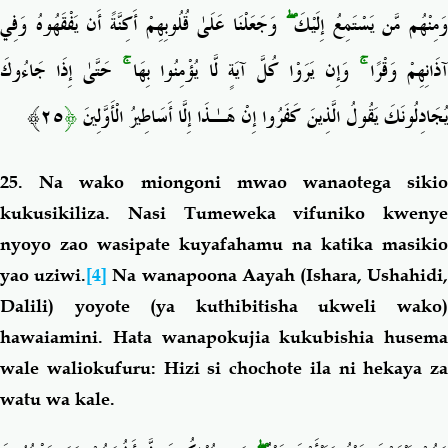
وَجَعَلْنَا عَلَىٰ قُلُوبِهِمْ أَكِنَّةً أَن يَفْقَهُوهُ وَفِي
ۖ
َمِنْهُم مَّن يَسْتَمِعُ إِلَيْكَ
حَتَّىٰ إِذَا جَاءُوكَ
ۚ
وَإِن يَرَوْا كُلَّ آيَةٍ لَّا يُؤْمِنُوا بِهَا
ۚ
ذَانِهِمْ وَقْرًا
٢٥﴾
﴿
يُجَادِلُونَكَ يَقُولُ الَّذِينَ كَفَرُوا إِنْ هَـٰذَا إِلَّا أَسَاطِيرُ الْأَوَّلِينَ
25. Na wako miongoni mwao wanaotega sikio
kukusikiliza. Nasi Tumeweka vifuniko kwenye
nyoyo zao wasipate kuyafahamu na katika masikio
yao uziwi.
[4]
Na wanapoona Aayah (Ishara, Ushahidi
Dalili) yoyote (ya kuthibitisha ukweli wako)
hawaiamini. Hata wanapokujia kukubishia husema
wale waliokufuru: Hizi si chochote ila ni hekaya za
watu wa kale.