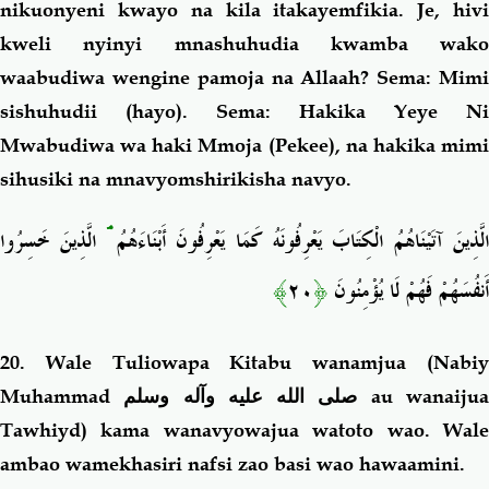
nikuonyeni kwayo na kila itakayemfikia. Je, hivi
kweli nyinyi mnashuhudia kwamba wako
waabudiwa wengine pamoja na Allaah? Sema: Mimi
sishuhudii (hayo). Sema: Hakika Yeye Ni
Mwabudiwa wa haki Mmoja (Pekee), na hakika mimi
sihusiki na mnavyomshirikisha navyo.
الَّذِينَ خَسِرُوا
ۘ
لَّذِينَ آتَيْنَاهُمُ الْكِتَابَ يَعْرِفُونَهُ كَمَا يَعْرِفُونَ أَبْنَاءَهُمُ
﴾
٢٠
﴿
أَنفُسَهُمْ فَهُمْ لَا يُؤْمِنُونَ
20. Wale Tuliowapa Kitabu wanamjua (Nabiy
Muhammad
صلى الله عليه وآله وسلم
au wanaiju
Tawhiyd) kama wanavyowajua watoto wao. Wale
ambao wamekhasiri nafsi zao basi wao hawaamini.