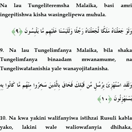
Na lau Tungeliteremsha Malaika, basi amri
ingepitishwa kisha wasingelipewa muhula.
﴾
٩
﴿
وَلَوْ جَعَلْنَاهُ مَلَكًا لَّجَعَلْنَاهُ رَجُلًا وَلَلَبَسْنَا عَلَيْهِم مَّا يَلْبِسُونَ
9. Na lau Tungelimfanya Malaika, bila shaka
Tungelimfanya binaadam mwanamume, na
Tungeliwatatanishia yale wanayojitatanisha.
وَلَقَدِ اسْتُهْزِئَ بِرُسُلٍ مِّن قَبْلِكَ فَحَاقَ بِالَّذِينَ سَخِرُوا مِنْهُم مَّا كَانُوا بِهِ
﴾
١٠
﴿
يَسْتَهْزِئُونَ
10. Na kwa yakini walifanyiwa istihzai
Rusuli
kabl
yako, lakini wale waliowafanyia dhihaka,