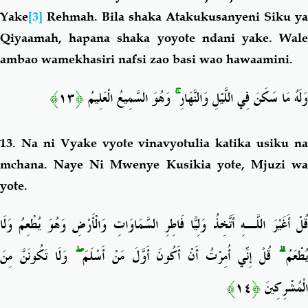
Yake
[3]
Rehmah. Bila shaka Atakukusanyeni Siku ya
Qiyaamah, hapana shaka yoyote ndani yake. Wale
ambao wamekhasiri nafsi zao basi wao hawaamini.
﴾
١٣
﴿
وَهُوَ السَّمِيعُ الْعَلِيمُ
ۚ
وَلَهُ مَا سَكَنَ فِي اللَّيْلِ وَالنَّهَارِ
13. Na ni Vyake vyote vinavyotulia katika usiku na
mchana. Naye Ni
Mwenye Kusikia yote, Mjuzi w
yote
.
قُلْ أَغَيْرَ اللَّـهِ أَتَّخِذُ وَلِيًّا فَاطِرِ السَّمَاوَاتِ وَالْأَرْضِ وَهُوَ يُطْعِمُ وَلَا
وَلَا تَكُونَنَّ مِنَ
ۖ
قُلْ إِنِّي أُمِرْتُ أَنْ أَكُونَ أَوَّلَ مَنْ أَسْلَمَ
ۗ
ُطْعَمُ
﴾
١٤
﴿
الْمُشْرِكِينَ