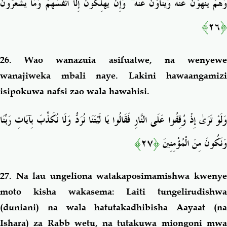
وَإِن يُهْلِكُونَ إِلَّا أَنفُسَهُمْ وَمَا يَشْعُرُونَ
ۖ
َهُمْ يَنْهَوْنَ عَنْهُ وَيَنْأَوْنَ عَنْهُ
﴾
٢٦
﴿
26. Wao wanazuia asifuatwe, na wenyewe
wanajiweka mbali naye. Lakini
hawaangamizi
isipokuwa nafsi zao wala hawahisi.
وَلَوْ تَرَىٰ إِذْ وُقِفُوا عَلَى النَّارِ فَقَالُوا يَا لَيْتَنَا نُرَدُّ وَلَا نُكَذِّبَ بِآيَاتِ رَبِّنَا
﴾
٢٧
﴿
وَنَكُونَ مِنَ الْمُؤْمِنِينَ
27. Na lau ungeliona watakaposimamishwa kwenye
moto kisha wakasema: Laiti tungelirudishwa
(duniani) na wala hatutakadhibisha Aayaat (na
Ishara) za Rabb wetu, na tutakuwa miongoni mwa