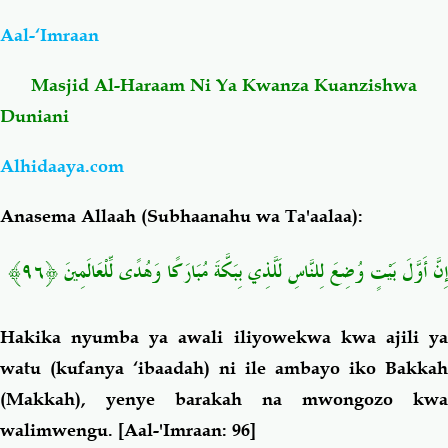
Aal-‘Imraan
Salaf Wa Ummah
Firaq-Makundi
Masjid Al-Haraam Ni Ya Kwanza Kuanzishwa
Fiqh-Ibaadah
Duaa-Adhkaar
Duniani
Alhidaaya.com
Fataawa Za Ulamaa
Kauli Za Salaf
Anasema Allaah (Subhaanahu wa Ta'aalaa):
Akhlaaq-Aadaab
Raqaaiq
﴿٩٦﴾
إِنَّ أَوَّلَ بَيْتٍ وُضِعَ لِلنَّاسِ لَلَّذِي بِبَكَّةَ مُبَارَكًا وَهُدًى لِّلْعَالَمِينَ
Familia-Jamii
Maswali-Majibu
Hakika nyumba ya awali iliyowekwa kwa ajili ya
Chemsha Bongo
Vitabu
watu (kufanya ‘ibaadah) ni ile ambayo iko Bakkah
(Makkah), yenye barakah na mwongozo kwa
Mapishi
walimwengu.
[Aal-'Imraan: 96]