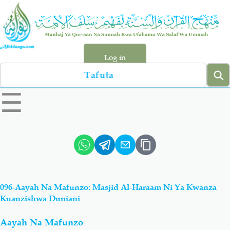
Skip
to
main
content
Log in
Search
left
☰
sidebar
menu
Qur-aan
Hadiyth
Sunnah
Tawhiyd
096-Aayah Na Mafunzo: Masjid Al-Haraam Ni Ya Kwanza
Aqiydah
Manhaj
Kuanzishwa Duniani
Aayah Na Mafunzo
Shirki & Kufru
Bid-'ah (Uzushi)