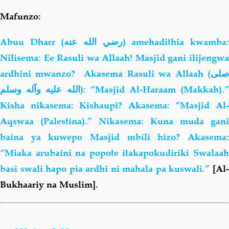
Mafunzo:
Abuu Dharr (
رضي الله عنه
) amehadithia kwamba
Nilisema: Ee Rasuli wa Allaah! Masjid gani ilijengwa
ardhini mwanzo? Akasema Rasuli wa Allaah (
صلى
الله عليه وآله وسلم
): “Masjid Al-Haraam (Makkah).”
Kisha nikasema: Kishaupi? Akasema: “Masjid Al-
Aqswaa (Palestina).” Nikasema: Kuna muda gani
baina ya kuwepo Masjid mbili hizo? Akasema:
“Miaka arubaini na popote itakapokudiriki Swalaah
basi swali hapo pia ardhi ni mahala pa kuswali.”
[Al-
Bukhaariy na Muslim].
Book
traversal