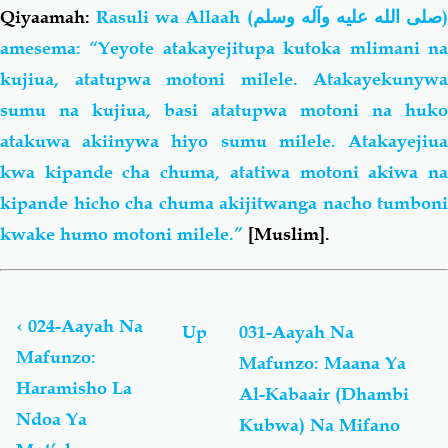
Qiyaamah:
Rasuli wa Allaah (
صلى الله عليه وآله وسلم
)
amesema: “Yeyote atakayejitupa kutoka mlimani na
kujiua, atatupwa motoni milele. Atakayekunywa
sumu na kujiua, basi atatupwa motoni na huko
atakuwa akiinywa hiyo sumu milele.
Atakayejiua
kwa kipande cha chuma, atatiwa motoni akiwa na
kipande hicho cha chuma akijitwanga nacho tumboni
kwake humo motoni milele.”
[Muslim].
Book
traversal
links
‹
024-Aayah Na
Up
031-Aayah Na
for
Mafunzo:
Mafunzo: Maana Ya
004-
Haramisho La
An-
Al-Kabaair (Dhambi
Nisaa:
Ndoa Ya
Kubwa) Na Mifano
Aayah