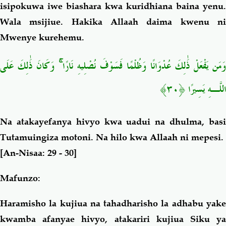
isipokuwa iwe biashara kwa kuridhiana baina yenu.
Wala msijiue. Hakika Allaah daima kwenu ni
Mwenye kurehemu.
وَكَانَ ذَٰلِكَ عَلَى
ۚ
وَمَن يَفْعَلْ ذَٰلِكَ عُدْوَانًا وَظُلْمًا فَسَوْفَ نُصْلِيهِ نَارًا
﴿٣٠﴾
اللَّـهِ يَسِيرًا
Na atakayefanya hivyo kwa uadui na dhulma, basi
Tutamuingiza motoni. Na hilo kwa Allaah ni mepesi.
[An-Nisaa: 29 - 30]
Mafunzo:
Haramisho la kujiua na tahadharisho la adhabu yake
kwamba afanyae hivyo, atakariri kujiua Siku ya