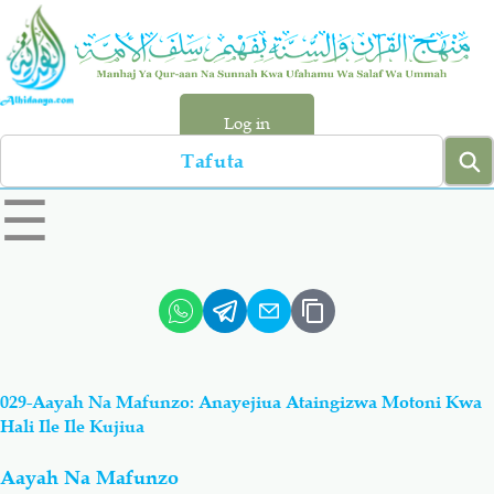
Skip
to
main
content
Log in
Search
left
☰
sidebar
menu
Qur-aan
Hadiyth
Sunnah
Tawhiyd
029-Aayah Na Mafunzo: Anayejiua Ataingizwa Motoni Kwa
Aqiydah
Manhaj
Hali Ile Ile Kujiua
Aayah Na Mafunzo
Shirki & Kufru
Bid-'ah (Uzushi)