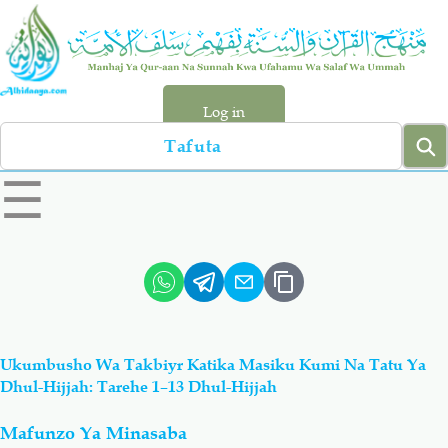
Skip
to
main
content
Log in
Search
left
☰
sidebar
menu
Qur-aan
Hadiyth
Sunnah
Tawhiyd
Ukumbusho Wa Takbiyr Katika Masiku Kumi Na Tatu Ya
Aqiydah
Manhaj
Dhul-Hijjah: Tarehe 1–13 Dhul-Hijjah
Mafunzo Ya Minasaba
Shirki & Kufru
Bid-'ah (Uzushi)