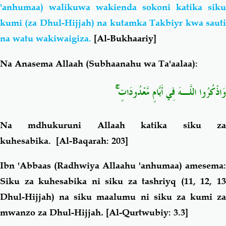
'anhumaa) walikuwa wakienda sokoni katika siku
kumi (za Dhul-Hijjah) na kutamka Takbiyr kwa sauti
na watu wakiwaigiza.
[Al-Bukhaariy]
Na Anasema Allaah (Subhaanahu wa Ta'aalaa):
وَاذْكُرُوا اللَّـهَ فِي أَيَّامٍ مَّعْدُودَاتٍ ۚ
Na mdhukuruni Allaah katika siku za
kuhesabika.
[Al-Baqarah: 203]
Ibn 'Abbaas (Radhwiya Allaahu 'anhumaa) amesema:
Siku za kuhesabika ni siku za tashriyq (11, 12, 13
Dhul-Hijjah) na siku maalumu ni siku za kumi za
mwanzo za Dhul-Hijjah
.
[Al-Qurtwubiy: 3.3]