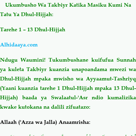
Ukumbusho Wa Takbiyr Katika Masiku Kumi Na
Tatu Ya Dhul-Hijjah:
Salaf Wa Ummah
Firaq-Makundi
Tarehe 1 – 13 Dhul-Hijjah
Fiqh-Ibaadah
Duaa-Adhkaar
Alhidaaya.com
Fataawa Za Ulamaa
Kauli Za Salaf
Ndugu Waumini! Tukumbushane kuifufua Sunnah
ya kuleta Takbiyr kuanzia unapoandama mwezi wa
Akhlaaq-Aadaab
Raqaaiq
Dhul-Hijjah mpaka mwisho wa Ayyaamut-Tashriyq
(Yaani kuanzia tarehe 1 Dhul-Hijjah mpaka 13 Dhul-
Familia-Jamii
Maswali-Majibu
Hijjah) baada ya Swalaatul-'Asr ndio kumalizika
Chemsha Bongo
Vitabu
kwake kutokana na dalili zifuatazo:
Allaah ('Azza wa Jalla) Anaamrisha:
Mapishi