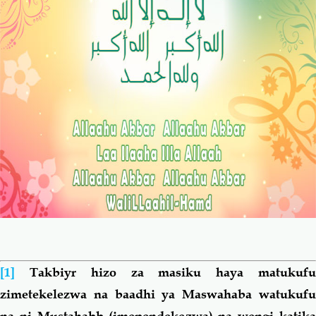
[1]
Takbiyr hizo za masiku haya matukuf
zimetekelezwa na baadhi ya Maswahaba watukufu
na ni Mustahabb (imependekezwa) na wengi katika