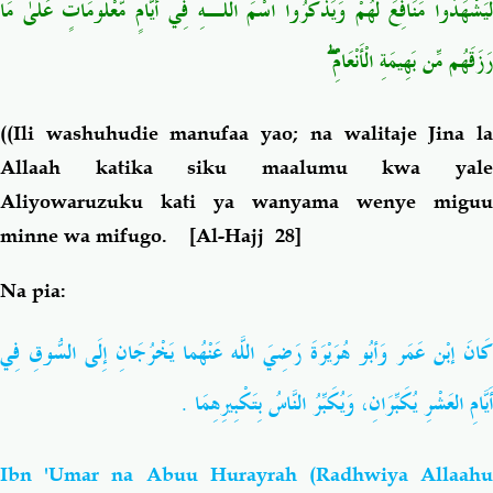
لِّيَشْهَدُوا مَنَافِعَ لَهُمْ وَيَذْكُرُوا اسْمَ اللَّـهِ فِي أَيَّامٍ مَّعْلُومَاتٍ عَلَىٰ مَا
رَزَقَهُم مِّن بَهِيمَةِ الْأَنْعَامِ ۖ
((Ili washuhudie manufaa yao; na walitaje Jina la
Allaah katika siku maalumu kwa yale
Aliyowaruzuku kati ya wanyama wenye miguu
minne wa mifugo.
[Al-Hajj 28]
Na pia:
كَانَ إبْن عَمَر وَأبُو هُرَيْرَةَ رَضِيَ اللَّه عَنْهُما يَخْرُجَانِ إِلَى السُّوقِ فِي
أَيَّامِ العَشْرِ يُكَبِّرَانِ، وَيُكَبِّرُ النَّاسُ بِتَكْبِيرِهِمَا .
Ibn 'Umar na Abuu Hurayrah (Radhwiya Allaahu