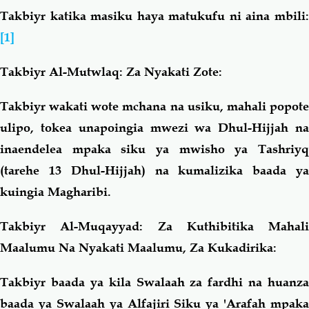
Takbiyr katika masiku haya matukufu ni aina mbili:
[1]
Takbiyr Al-Mutwlaq: Za Nyakati Zote:
Takbiyr wakati wote mchana na usiku, mahali popote
ulipo, tokea unapoingia mwezi wa Dhul-Hijjah na
inaendelea mpaka siku ya mwisho ya Tashriyq
(tarehe 13 Dhul-Hijjah) na kumalizika baada ya
kuingia Magharibi.
Takbiyr Al-Muqayyad: Za Kuthibitika Mahali
Maalumu Na Nyakati Maalumu, Za Kukadirika:
Takbiyr baada ya kila Swalaah za fardhi na huanza
baada ya Swalaah ya Alfajiri Siku ya 'Arafah mpaka