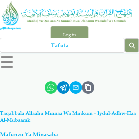
Skip
to
main
content
Log in
Search
left
☰
sidebar
menu
Qur-aan
Hadiyth
Sunnah
Tawhiyd
Taqabbala Allaahu Minnaa Wa Minkum – Iydul-Adhw-Haa
Aqiydah
Manhaj
Al-Mubaarak
Mafunzo Ya Minasaba
Shirki & Kufru
Bid-'ah (Uzushi)