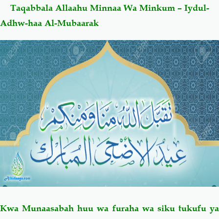
Taqabbala Allaahu Minnaa Wa Minkum – Iydul-
Adhw-haa Al-Mubaarak
Salaf Wa Ummah
Firaq-Makundi
Fiqh-Ibaadah
Duaa-Adhkaar
Fataawa Za Ulamaa
Kauli Za Salaf
Akhlaaq-Aadaab
Raqaaiq
Familia-Jamii
Maswali-Majibu
Chemsha Bongo
Vitabu
Mapishi
Kwa Munaasabah huu wa furaha wa siku tukufu ya