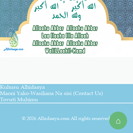
Kuhusu Alhidaaya
Maoni Yako-Wasiliana Na sisi (Contact Us)
Tovuti Muhimu
© 2026 Alhidaaya.com All rights reserved.
⌂