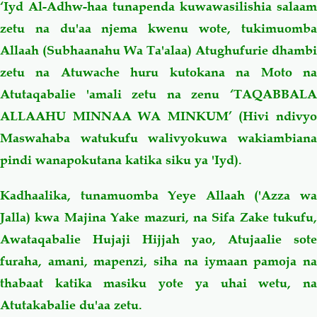
‘Iyd Al-Adhw-haa tunapenda kuwawasilishia salaam
zetu na du'aa njema kwenu wote, tukimuomba
Allaah (Subhaanahu Wa Ta'alaa) Atughufurie dhambi
zetu na Atuwache huru kutokana na Moto na
Atutaqabalie 'amali zetu na zenu ‘TAQABBALA
ALLAAHU MINNAA WA MINKUM’ (Hivi ndivyo
Maswahaba watukufu walivyokuwa wakiambiana
pindi wanapokutana katika siku ya 'Iyd).
Kadhaalika, tunamuomba Yeye Allaah ('Azza wa
Jalla) kwa Majina Yake mazuri, na Sifa Zake tukufu,
Awataqabalie Hujaji Hijjah yao, Atujaalie sote
furaha, amani, mapenzi, siha na iymaan pamoja na
thabaat katika masiku yote ya uhai wetu, na
Atutakabalie du'aa zetu.