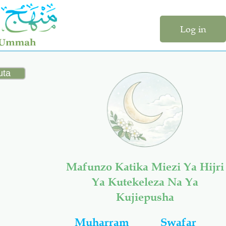
Log in
Mafunzo Katika Miezi Ya Hijri
Ya Kutekeleza Na Ya
Kujiepusha
Muharram
Swafar