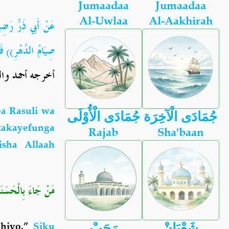
Jumaadaa
Jumaadaa
Al-Uwlaa
Al-Aakhirah
عَنْ أَبي ذَرٍّ رَضِي
صِيَامُ الدَّهْرِ)) ف:
أخرجه أحمد وا
a Rasuli wa
جُمَادَى الْآخِرَة
جُمَادَى الْأُوْلَى
atakayefunga
Rajab
Sha'baan
sha Allaah
مَنْ جَاءَ بِالْحَسَنَةِ 
شَعْبَانْ
رَجَبْ
hiyo.”
Siku