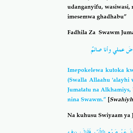
udanganyifu, wasiwasi, 
imesemwa ghadhabu”
Fadhila Za Swawm Juma
رَضَ عملي وأنا صائمٌ
Imepokelewa kutoka kw
(Swalla Allaahu 'alayhi
Jumatatu na Alkhamiys,
nina Swawm.”
[
Swahiyh
Na kuhusu Swiyaam ya 
ئِلَ عَنْ صَوْمِ الِاثْنَيْنِ فَقَالَ: ((فِيهِ