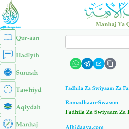
Skip
to
main
content
left
Qur-aan
Search
sidebar
menu
Hadiyth
Sunnah
Fadhila Za Swiyaam Za F
Tawhiyd
Ramadhaan-Swawm
Aqiydah
Fadhila Za Swiyaam Za 
Manhaj
Alhidaaya.com