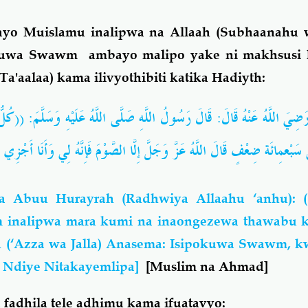
ayo Muislamu inalipwa na Allaah (Subhaanahu w
okuwa Swawm ambayo malipo yake ni makhsusi
a'aalaa) kama ilivyothibiti katika Hadiyth:
َضِيَ اللَّهُ عَنْهُ قَالَ: قَالَ رَسُولُ اللَّهِ صَلَّى اللَّهُ عَلَيْهِ وَسَلَّمَ: ((كُ
ِلَى سَبْعمِائَة ضِعْفٍ قَالَ اللَّهُ عَزَّ وَجَلَّ إِلَّا الصَّوْمَ فَإِنَّهُ لِي وَأَنَا أَجْز
Abuu Hurayrah (Radhwiya Allaahu ‘anhu): ((
inalipwa mara kumi na inaongezewa thawabu 
h (‘Azza wa Jalla) Anasema: Isipokuwa Swawm, k
i Ndiye Nitakayemlipa]
[Muslim na Ahmad]
fadhila tele adhimu kama ifuatavyo: