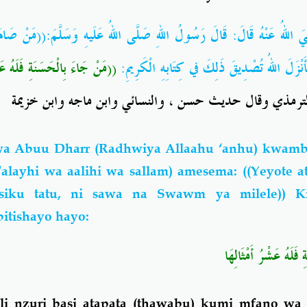
َ اللهُ عَنْهُ قَالَ: قَالَ رَسُولُ اللهِ صَلَّى اللهُ عَلَيهِ وَسَلَّمَ:((مَنْ صَامَ مِ
َأَنْزَلَ اللهُ تُصْدِيقَ ذَلِكَ في كِتَابِهِ الْكَرِيمِ
مَنْ جَاءَ بِالْحَسَنَةِ فَلَهُ عَش))
لترمذي وقال حديث حسن ، والنسائي وابن ماجه وابن خزيمة
a Abuu Dharr (Radhwiya Allaahu ‘anhu) kwamb
‘alayhi wa aalihi wa sallam) amesema: ((Yeyote 
iku tatu, ni sawa na Swawm ya milele)) Ki
itishayo hayo:
فَلَهُ عَشْرُ أَمْثَالِهَا
i nzuri basi atapata (thawabu) kumi mfano wa 