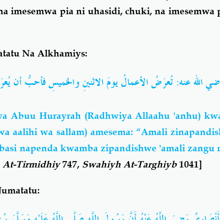
na imesemwa pia ni uhasidi, chuki, na imesemwa 
tatu Na Alkhamiys:
 الله عنه: تُعرَضُ الأعمالُ يومَ الاثنينِ والخميسِ فأحبُّ أن يُع
a Abuu Hurayrah (Radhwiya Allaahu 'anhu) k
 wa aalihi wa sallam) amesema: “Amali zinapandi
 basi napenda kwamba zipandishwe 'amali zangu 
 At-Tirmidhiy
747,
Swahiyh At-Targhiyb
1041]
Jumatatu:
ْأَنْصَارِيِّ رَضِيَ اللَّهُ عَنْهُ أَنَّ رَسُولَ اللَّهِ صَلَّى اللَّهُ عَلَيْهِ وَسَلَّمَ سُ