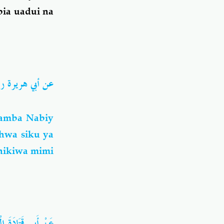
pia uadui na
عن أبي هريرة رضي
wamba Nabiy
shwa siku ya
nikiwa mimi
عَنْ أَبِي قَتَادَةَ ال