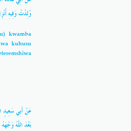
وُلِدْتُ وَفِيهِ أُن)).
hu) kwamba
izwa kuhusu
eteremshiwa
عَنْ أَبِي سَعِيدٍ 
بَعَّدَ اللَّهُ وَجْهَ .