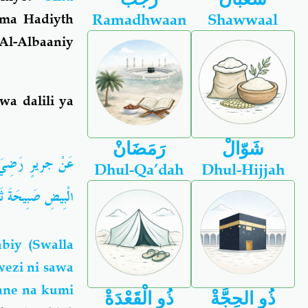
Ramadhwaan
Shawwaal
ema Hadiyth
Al-Albaaniy
a dalili ya
شَوّالْ
رَمَضَانْ
عَنْ جريرٍ رَضِيَ الله
Dhul-Qa’dah
Dhul-Hijjah
الْبِيضِ صَبِيحَة))
biy (Swalla
wezi ni sawa
 nne na kumi
ذُو الحِجَّةْ
ذُو الْقَعْدَةْ