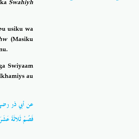
ika
Swahiyh
bu usiku wa
dhw
(Masiku
mu.
unga Swiyaam
Alkhamiys au
عن أبي ذر رضي الله
فَصُمْ ثَلاثَةَ عَشَ))