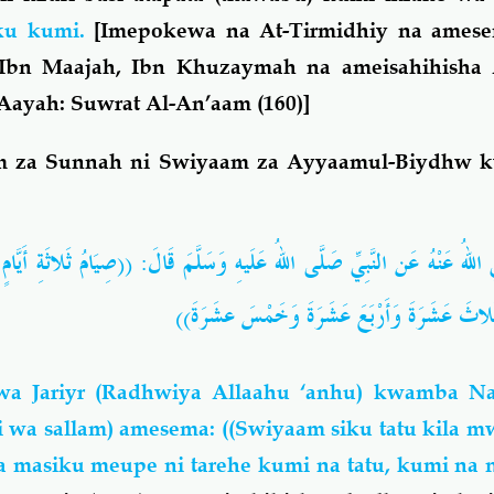
ku kumi.
[Imepokewa na At-Tirmidhiy na ames
Ibn Maajah, Ibn Khuzaymah na ameisahihisha 
 Aayah: Suwrat Al-An’aam (160)]
za Sunnah ni Swiyaam za Ayyaamul-Biydhw kw
ُ عَنْهُ عَن النَّبِيِّ صَلَّى اللهُ عَلَيهِ وَسَلَّمَ قَالَ: ((صِيَامُ ثَلاثَةِ أَيَّامٍ م
َ ثَلاثَ عَشَرَةَ وَأَرْبَعَ عَشَرَةَ وَخَمْسَ عشَرَةَ
a Jariyr (Radhwiya Allaahu ‘anhu) kwamba Na
hi wa sallam) amesema: ((Swiyaam siku tatu kila m
a masiku meupe ni tarehe kumi na tatu, kumi na