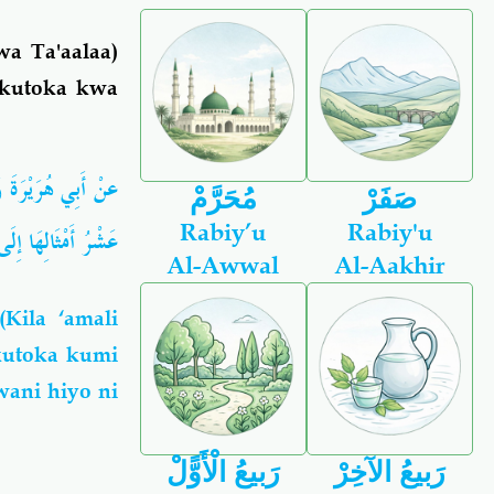
a Ta'aalaa)
 kutoka kwa
عنْ أَبِي هُرَيْرَةَ ر
صَفَرْ
مُحَرَّمْ
Rabiy’u
Rabiy'u
عَشْرُ أَمْثَالِهَا إ))
Al-Awwal
Al-Aakhir
Kila ‘amali
kutoka kumi
wani hiyo ni
رَبيعُ الآخِرْ
رَبيعُ الْأَوًّلْ