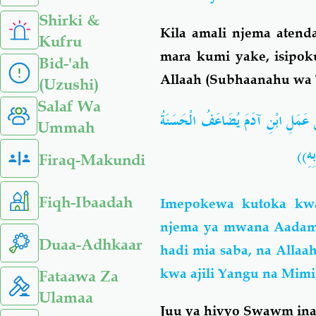
Shirki &
Kila amali njema atend
Kufru
mara kumi yake, isip
Bid-'ah
Allaah (Subhaanahu wa T
(Uzushi)
Salaf Wa
لُّ عَمَلِ ابْنِ آدَمَ يُضَاعَفُ الْحَسَنَةُ
Ummah
ِي بِهِ
Firaq-Makundi
Fiqh-Ibaadah
Imepokewa kutoka kwa 
njema ya mwana Aadam 
Duaa-Adhkaar
hadi mia saba, na Allaa
kwa ajili Yangu na Mim
Fataawa Za
Ulamaa
Juu ya hivyo Swawm ina 