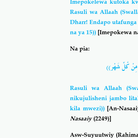
Imepokelewa kutoka kw
Rasuli wa Allaah (Swall
Dharr! Endapo utafunga (
na ya 15))
[Imepokewa
n
Na pia:
ٍ مِنْ كُلِّ شَهْر
Rasuli wa Allaah (Swa
nikujulisheni jambo li
kila mwezi))
[An-Nasaai
Nasaaiy
(2249)]
Asw-Suyuutwiy (Rahima