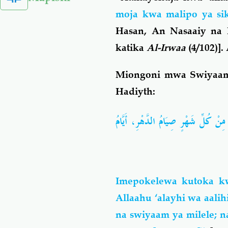
moja kwa malipo ya si
Hasan, An Nasaaiy na 
katika
Al-Irwaa
(4/102)].
Miongoni mwa Swiyaam 
Hadiyth:
ِنْ كُلِّ شَهْرٍ صِيَامُ الدَّهْرِ، أَيَّامُ
Imepokelewa kutoka kw
Allaahu ‘alayhi wa aali
na swiyaam ya milele; n