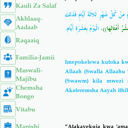
Kauli Za Salaf
نْ كُلِّ شَهْرٍ ثَلاثَةَ أَيَّامٍ فَذَلِكَ
Akhlaaq-
((ْرُ أَمْثَالِهَا
، الْيَوْمُ بِعَشَرَةِ أَيّامٍ.
Aadaab
Raqaaiq
Familia-Jamii
Imepokelewa kutoka kw
Maswali-
Allaah (Swalla Allaahu 
Majibu
(Swawm) kila mwezi s
Chemsha
Akateremsha Aayah ithib
Bongo
Vitabu
Mapishi
“Atakayekuja kwa 'amal