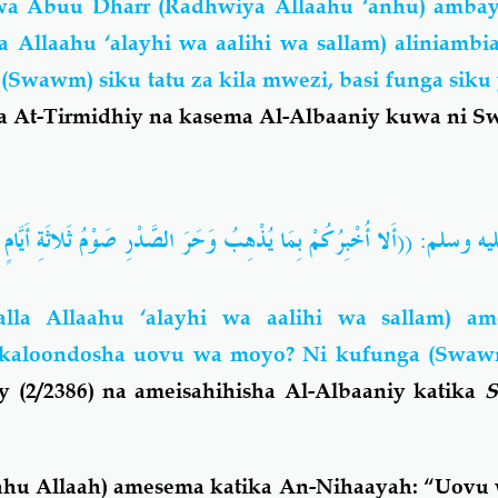
a Abuu Dharr (Radhwiya Allaahu ‘anhu) amba
a Allaahu ‘alayhi wa aalihi wa sallam) aliniambi
Swawm) siku tatu za kila mwezi, basi funga siku y
a At-Tirmidhiy na kasema Al-Albaaniy kuwa ni S
وسلم: ((أَلا أُخْبِرُكُمْ بِمَا يُذْهِبُ وَحَرَ الصَّدْرِ صَوْمُ ثَلاثَةِ أَيَّام
lla Allaahu ‘alayhi wa aalihi wa sallam) ame
takaloondosha uovu wa moyo? Ni kufunga (Swawm
y (2/2386) na ameisahihisha Al-Albaaniy katika
S
hu Allaah) amesema katika An-Nihaayah: “Uovu 