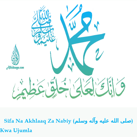
Salaf Wa Ummah
Firaq-Makundi
Fiqh-Ibaadah
Duaa-Adhkaar
Fataawa Za Ulamaa
Kauli Za Salaf
Akhlaaq-Aadaab
Raqaaiq
Familia-Jamii
Maswali-Majibu
Chemsha Bongo
Vitabu
Sifa Na Akhlaaq Za Nabiy
(صلى الله عليه وآله وسلم)
Mapishi
Kwa Ujumla