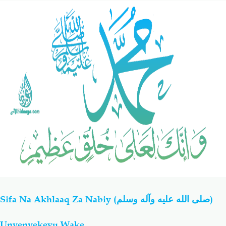
Salaf Wa Ummah
Firaq-Makundi
Fiqh-Ibaadah
Duaa-Adhkaar
Fataawa Za Ulamaa
Kauli Za Salaf
Akhlaaq-Aadaab
Raqaaiq
Familia-Jamii
Maswali-Majibu
Chemsha Bongo
Vitabu
Sifa Na Akhlaaq Za Nabiy
(صلى الله عليه وآله وسلم)
Mapishi
Unyenyekevu Wake